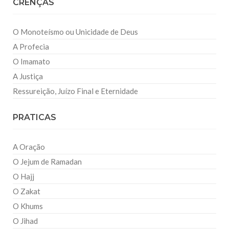
CRENÇAS
O Monoteísmo ou Unicidade de Deus
A Profecia
O Imamato
A Justiça
Ressureição, Juízo Final e Eternidade
PRATICAS
A Oração
O Jejum de Ramadan
O Hajj
O Zakat
O Khums
O Jihad