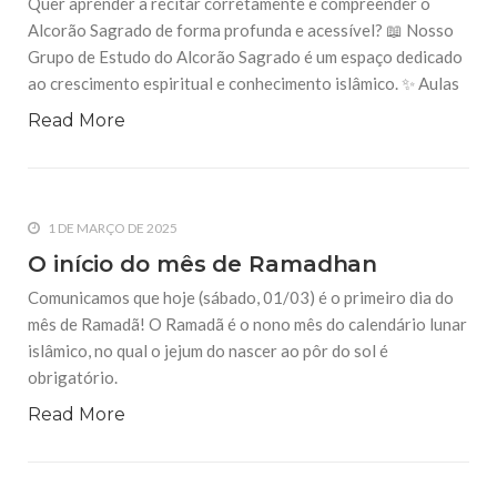
Quer aprender a recitar corretamente e compreender o
24 DE AGOSTO DE 2014
Alcorão Sagrado de forma profunda e acessível? 📖 Nosso
Cerimônia em homenagem ao Haj Seyed
Grupo de Estudo do Alcorão Sagrado é um espaço dedicado
Abdel-Wahab Abdel-Karim Chokor.
ao crescimento espiritual e conhecimento islâmico. ✨ Aulas
Em nome do Altíssimo Com tristeza e pesar informamos o
falecimento do Haj Seyed Abdel-Wahab Abdel-Karim
Read More
Chokor (Que a clemência de Deus esteja com ele) Seus
filhos, “Seyed Abdel-Karim, Ali, Mohammad e Zeinab” , seus
24 DE AGOSTO DE 2014
Cerimônia em homenagem ao Sr. Ahmad
Ebrahim Samour.
1 DE MARÇO DE 2025
Em nome do Altíssimo Em memória quadragésimo dia pos o
O início do mês de Ramadhan
falecimento do Sr. Ahmad Ebrahim Samour (Que a clemência
de Deus esteja com ele), informamos que será servido sobre
Comunicamos que hoje (sábado, 01/03) é o primeiro dia do
a sua alma o IFTAR no
mês de Ramadã! O Ramadã é o nono mês do calendário lunar
islâmico, no qual o jejum do nascer ao pôr do sol é
obrigatório.
Read More