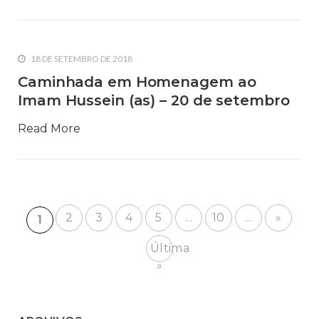
18 DE SETEMBRO DE 2018
Caminhada em Homenagem ao
Imam Hussein (as) – 20 de setembro
Read More
2
3
4
5
...
10
...
»
1
Última
»