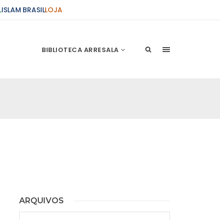
L
ISLAM BRASIL
LOJA
BIBLIOTECA ARRESALA
e história do Islã
erece, entre 18 de agosto e 13 de outubro, o
 “História do Islã – Perspectiva Antropológica”,
17h, com adesão gratuita. As
be de Cinema
6 de setembro, a 9ª Mostra Mundo Árabe de
ção especial para o público conhecer um pouco
ARQUIVOS
l e social dos
Arquivos