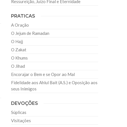
Ressureição, Juízo Final e Eternidade
PRATICAS
A Oração
O Jejum de Ramadan
O Hajj
O Zakat
O Khums
O Jihad
Encorajar o Bem e se Opor ao Mal
Fidelidade aos Ahlul Bait (A.S.) e Oposição aos
seus Inimigos
DEVOÇÕES
Súplicas
Visitações