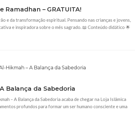
o de Ramadhan – GRATUITA!
LAZER E CULTURA
14 DE NOVEMBRO DE 2014
 25 de Março: está no
rão e da transformação espiritual. Pensando nas crianças e jovens,
IX Grand Prix de Fut
cativa e inspiradora sobre o mês sagrado. 📖 Conteúdo didático 🌟
São Paulo, 14/11/2014. A seleçã
ra o concurso Os Árabes e a 25
Brasil, dessa vez para a disputa
rabe-Brasileira e pelo
de São Bernardo do
oria de
A Balança da Sabedoria
 – A Balança da Sabedoria acaba de chegar na Loja Islâmica
amentos profundos para formar um ser humano consciente e uma