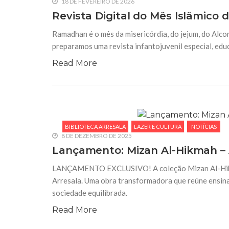
18 DE FEVEREIRO DE 2026
Revista Digital do Mês Islâmic
26 DE AGOSTO DE 2014
Concurso de cinema Os Árabes e a
Ramadhan é o mês da misericórdia, do jejum, do Alco
ar a plataforma para inscrições
preparamos uma revista infantojuvenil especial, edu
Está no ar a plataforma digital de inscrições pa
de Março, promovido pela Câmara de Comércio Á
Read More
Instituto da Cultura Árabe – ICArabe. Com curad
BIBLIOTECA ARRESALA
LAZER E CULTURA
NOTÍCIAS
8 DE DEZEMBRO DE 2025
Lançamento: Mizan Al-Hikmah – 
LANÇAMENTO EXCLUSIVO! A coleção Mizan Al-Hikmah
Arresala. Uma obra transformadora que reúne ensin
sociedade equilibrada.
Read More