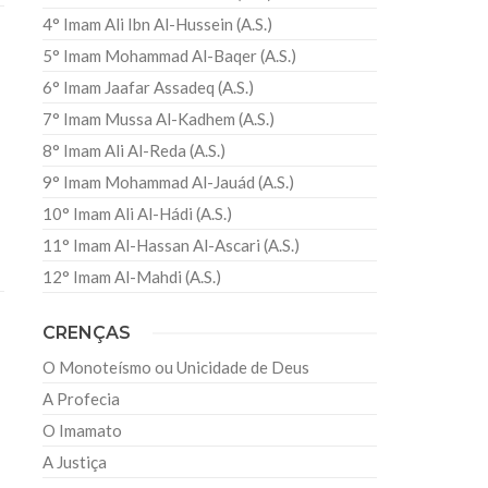
4° Imam Ali Ibn Al-Hussein (A.S.)
5° Imam Mohammad Al-Baqer (A.S.)
6° Imam Jaafar Assadeq (A.S.)
7° Imam Mussa Al-Kadhem (A.S.)
8° Imam Ali Al-Reda (A.S.)
9° Imam Mohammad Al-Jauád (A.S.)
10° Imam Ali Al-Hádi (A.S.)
11° Imam Al-Hassan Al-Ascari (A.S.)
12° Imam Al-Mahdi (A.S.)
CRENÇAS
O Monoteísmo ou Unicidade de Deus
A Profecia
O Imamato
A Justiça