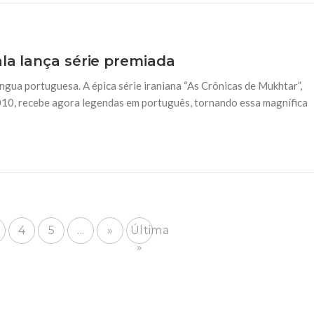
ala lança série premiada
ngua portuguesa. A épica série iraniana “As Crônicas de Mukhtar”,
10, recebe agora legendas em português, tornando essa magnífica
4
5
...
»
Última
»