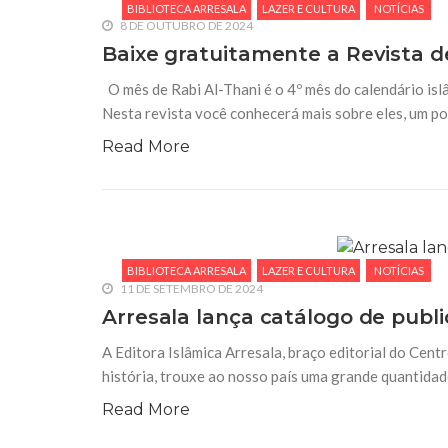
BIBLIOTECA ARRESALA
LAZER E CULTURA
NOTÍCIAS
8 DE OUTUBRO DE 2024
Baixe gratuitamente a Revista d
O mês de Rabi Al-Thani é o 4º mês do calendário isl
Nesta revista você conhecerá mais sobre eles, um pou
Read More
BIBLIOTECA ARRESALA
LAZER E CULTURA
NOTÍCIAS
11 DE SETEMBRO DE 2024
Arresala lança catálogo de publ
A Editora Islâmica Arresala, braço editorial do Centr
história, trouxe ao nosso país uma grande quantidad
Read More