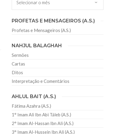
PROFETAS E MENSAGEIROS (A.S.)
sal em São Bernardo do Campo
o de futsal do Irã está mais uma vez de volta ao
Profetas e Mensageiros (A.S.)
 do IX Grand Prix de Futsal, realizado na cidade
NAHJUL BALAGHAH
Sermões
Cartas
Ditos
Interpretação e Comentários
AHLUL BAIT (A.S.)
Fátima Azahra (A.S.)
1° Imam Ali Ibn Abi Táleb (A.S.)
2° Imam Al-Hassan Ibn Ali (A.S.)
3° Imam Al-Hussein Ibn Ali (A.S.)