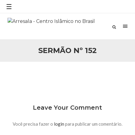
☰
25 DE SETEMBRO DE 2010
Necessárias Considerações Sobre o
Conflito
Por: Ahmed Ismail Introdução O presente artigo resume as
principais considerações do autor sobre os atentados de 11
de setembro e a subseqüente agressão americana ao
Afeganistão. As Raízes do Conflito Os atentados a Nova
SERMÃO Nº 152
25 DE SETEMBRO DE 2010
As Sementes da Miséria e do Terror
Por: Ahmad Dallal Tradução: Ahmad Ismail Ainda aturdido
pelas imagens de morte e destruição que abalaram Nova
York em 11 de setembro, o mundo parece ter entrado numa
guerra cultural e religiosa de magnitude. Mais
5 DE NOVEMBRO DE 2013
Ano Novo Islâmico e Início de Muharam
Em nome de Deus, O Clemente, O Misericordioso! O Centro
Leave Your Comment
Islâmico no Brasil parabeniza a nação islâmica pela chegada
no ano novo muçulmano de 1435 Hejrita. Desejamos a
todos os irmãos e irmãs um novo
Você precisa fazer o
login
para publicar um comentário.
10 DE NOVEMBRO DE 2013