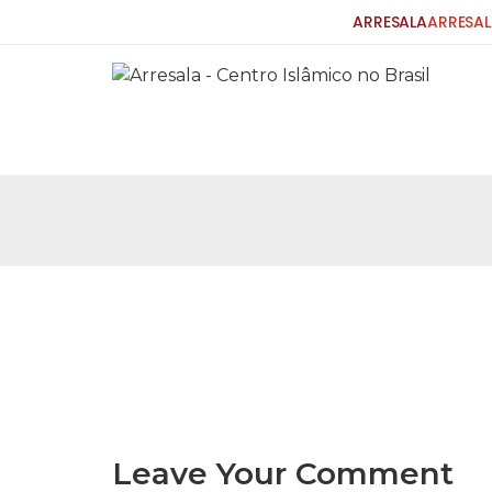
ARRESALA
ARRESAL
25 DE SETEMBRO DE 2010
Carta do Bispo da Flórida ao Pres
Por: Robert Bowan Tradução: Ahmed Ismail (Env
da Igreja Católica, tenente-coronel ex-combaten
verdade ao povo, sr. Presidente, sobre o terrori
terrorismo não
25 DE SETEMBRO DE 2010
As Sementes da Miséria e do Terr
Por: Ahmad Dallal Tradução: Ahmad Ismail Ainda
morte e destruição que abalaram Nova York em 
ter entrado numa guerra cultural e religiosa de 
Leave Your Comment