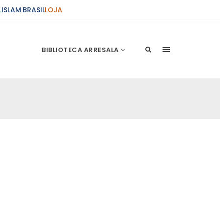
L
ISLAM BRASIL
LOJA
BIBLIOTECA ARRESALA
ções Sobre o Conflito
 presente artigo resume as principais
s atentados de 11 de setembro e a subseqüente
stão. As Raízes do Conflito Os atentados a Nova
nício de Muharam
 Misericordioso! O Centro Islâmico no Brasil
ela chegada no ano novo muçulmano de 1435
irmãos e irmãs um novo