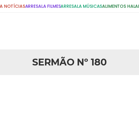
A NOTÍCIAS
ARRESALA FILMES
ARRESALA MÚSICAS
ALIMENTOS HALA
DIGITE E PRESSIONE ENTER!
POSTS RECENTES
SERMÃO Nº 180
25 DE SETEMBRO DE 2010
idente Bush
Necessárias Considera
iada por Robert Bowan, Bispo
Por: Ahmed Ismail Introdução O
te) Senhor presidente: Conte a
considerações do autor sobre o
smo. Se os mitos acerca do
agressão americana ao Afegani
5 DE NOVEMBRO DE 2013
or
Ano Novo Islâmico e I
 aturdido pelas imagens de
Em nome de Deus, O Clemente, O
11 de setembro, o mundo parece
parabeniza a nação islâmica p
magnitude. Mais
Hejrita. Desejamos a todos os 