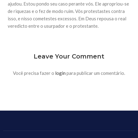
ajudou. Estou pondo seu caso perante vós. Ele apropriou-se
Falecimento do Imam Ali Ibn Al-Hussein
(A.S.)
de riquezas e o fez de modo ruim. Vós protestastes contra
Em nome de Deus, o Clemente, o Misericordioso! Diante da
isso, e nisso cometestes excessos. Em Deus repousa o real
data em que relembramos o martírio do quarto Imam dos
muçulmanos, o Imam Ali Ibn Al-Hussein Ibn Ali Ibn Abi Táleb
veredicto entre o usurpador e o protestante.
(A.S.), conhecido por “Zein Al-Ábidin” (Formosura
NOTÍCIAS
Leave Your Comment
3 DE JULHO DE 2014
Centro Islâmico no Brasil recebe o ex-
ministro das Relações Exteriores da
República Islâmica do Irã
Você precisa fazer o
login
para publicar um comentário.
Na noite da quinta-feira, 03 de Abril, o Centro Islâmico no
Brasil recebeu em sua sede, em São Paulo, o ex-ministro das
Relações Exteriores da República Islâmica do Irã, Sr. Kamal
Kharrazi, que encontra-se visitando