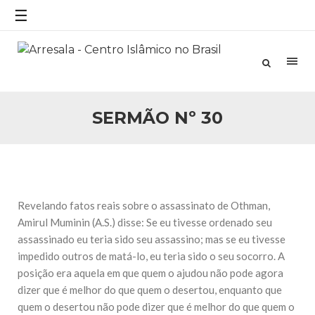
☰
25 DE SETEMBRO DE 2010
Necessárias Considerações Sobre o
Conflito
Por: Ahmed Ismail Introdução O presente artigo resume as
principais considerações do autor sobre os atentados de 11
de setembro e a subseqüente agressão americana ao
Afeganistão. As Raízes do Conflito Os atentados a Nova
SERMÃO Nº 30
25 DE SETEMBRO DE 2010
As Sementes da Miséria e do Terror
Por: Ahmad Dallal Tradução: Ahmad Ismail Ainda aturdido
pelas imagens de morte e destruição que abalaram Nova
York em 11 de setembro, o mundo parece ter entrado numa
guerra cultural e religiosa de magnitude. Mais
Revelando fatos reais sobre o assassinato de Othman,
5 DE NOVEMBRO DE 2013
Amirul Muminin (A.S.) disse: Se eu tivesse ordenado seu
Ano Novo Islâmico e Início de Muharam
assassinado eu teria sido seu assassino; mas se eu tivesse
Em nome de Deus, O Clemente, O Misericordioso! O Centro
impedido outros de matá-lo, eu teria sido o seu socorro. A
Islâmico no Brasil parabeniza a nação islâmica pela chegada
no ano novo muçulmano de 1435 Hejrita. Desejamos a
posição era aquela em que quem o ajudou não pode agora
todos os irmãos e irmãs um novo
dizer que é melhor do que quem o desertou, enquanto que
quem o desertou não pode dizer que é melhor do que quem o
10 DE NOVEMBRO DE 2013