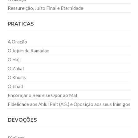
Ressureição, Juízo Final e Eternidade
PRATICAS
A Oração
O Jejum de Ramadan
O Hajj
O Zakat
O Khums
O Jihad
Encorajar o Bem e se Opor ao Mal
Fidelidade aos Ahlul Bait (A.S.) e Oposição aos seus Inimigos
DEVOÇÕES
Súplicas