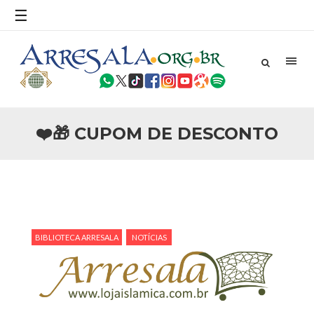
☰
25 DE SETEMBRO DE 2010
Necessárias Considerações Sobre o
Conflito
Por: Ahmed Ismail Introdução O presente artigo resume as
principais considerações do autor sobre os atentados de 11
de setembro e a subseqüente agressão americana ao
Afeganistão. As Raízes do Conflito Os atentados a Nova
❤️🎁 CUPOM DE DESCONTO
25 DE SETEMBRO DE 2010
As Sementes da Miséria e do Terror
Por: Ahmad Dallal Tradução: Ahmad Ismail Ainda aturdido
pelas imagens de morte e destruição que abalaram Nova
York em 11 de setembro, o mundo parece ter entrado numa
guerra cultural e religiosa de magnitude. Mais
5 DE NOVEMBRO DE 2013
BIBLIOTECA ARRESALA
NOTÍCIAS
Ano Novo Islâmico e Início de Muharam
Em nome de Deus, O Clemente, O Misericordioso! O Centro
Islâmico no Brasil parabeniza a nação islâmica pela chegada
no ano novo muçulmano de 1435 Hejrita. Desejamos a
todos os irmãos e irmãs um novo