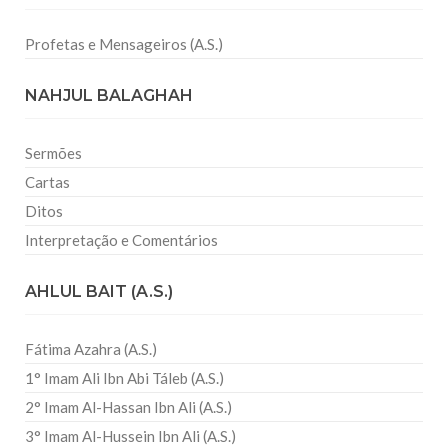
Profetas e Mensageiros (A.S.)
NAHJUL BALAGHAH
Sermões
Cartas
Ditos
Interpretação e Comentários
AHLUL BAIT (A.S.)
Fátima Azahra (A.S.)
1° Imam Ali Ibn Abi Táleb (A.S.)
2° Imam Al-Hassan Ibn Ali (A.S.)
3° Imam Al-Hussein Ibn Ali (A.S.)