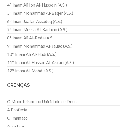
4° Imam Ali Ibn Al-Hussein (A.S.)
5° Imam Mohammad Al-Baqer (A.S.)
6° Imam Jaafar Assadeq (A.S.)
7° Imam Mussa Al-Kadhem (A.S.)
8° Imam Ali Al-Reda (A.S.)
9° Imam Mohammad Al-Jauád (A.S.)
10° Imam Ali Al-Hádi (A.S.)
11° Imam Al-Hassan Al-Ascari (A.S.)
12° Imam Al-Mahdi (A.S.)
CRENÇAS
O Monoteísmo ou Unicidade de Deus
A Profecia
O Imamato
A Justiça