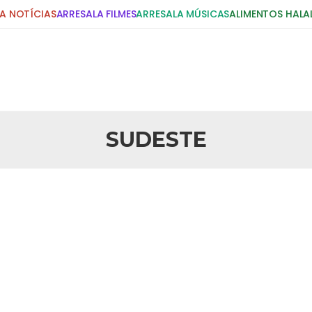
A NOTÍCIAS
ARRESALA FILMES
ARRESALA MÚSICAS
ALIMENTOS HALA
DIGITE E PRESSIONE ENTER!
POSTS RECENTES
SUDESTE
25 DE SETEMBRO DE 2010
idente Bush
Necessárias Considera
iada por Robert Bowan, Bispo
Por: Ahmed Ismail Introdução O
te) Senhor presidente: Conte a
considerações do autor sobre o
smo. Se os mitos acerca do
agressão americana ao Afegani
5 DE NOVEMBRO DE 2013
or
Ano Novo Islâmico e I
 aturdido pelas imagens de
Em nome de Deus, O Clemente, O
11 de setembro, o mundo parece
parabeniza a nação islâmica p
magnitude. Mais
Hejrita. Desejamos a todos os 