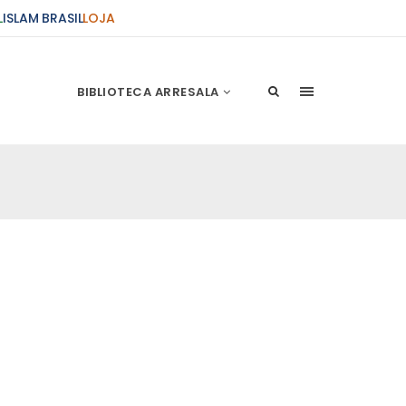
L
ISLAM BRASIL
LOJA
BIBLIOTECA ARRESALA
ções Sobre o Conflito
 presente artigo resume as principais
s atentados de 11 de setembro e a subseqüente
stão. As Raízes do Conflito Os atentados a Nova
nício de Muharam
 Misericordioso! O Centro Islâmico no Brasil
ela chegada no ano novo muçulmano de 1435
irmãos e irmãs um novo