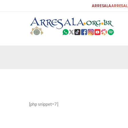
ARRESALA
ARRESAL
25 DE SETEMBRO DE 2010
Carta do Bispo da Flórida ao Pres
Por: Robert Bowan Tradução: Ahmed Ismail (Env
da Igreja Católica, tenente-coronel ex-combaten
verdade ao povo, sr. Presidente, sobre o terrori
terrorismo não
25 DE SETEMBRO DE 2010
As Sementes da Miséria e do Terr
[php snippet=7]
Por: Ahmad Dallal Tradução: Ahmad Ismail Ainda
morte e destruição que abalaram Nova York em 
ter entrado numa guerra cultural e religiosa de 