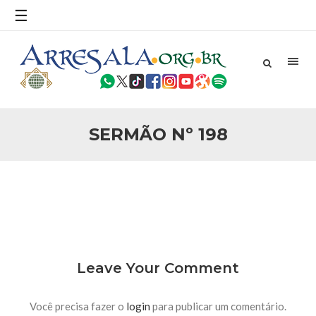
povo, sr. Presidente, sobre o terrorismo. Se os mitos acerca
☰
do terrorismo não
25 DE SETEMBRO DE 2010
Necessárias Considerações Sobre o
Conflito
Por: Ahmed Ismail Introdução O presente artigo resume as
principais considerações do autor sobre os atentados de 11
de setembro e a subseqüente agressão americana ao
Afeganistão. As Raízes do Conflito Os atentados a Nova
SERMÃO Nº 198
25 DE SETEMBRO DE 2010
As Sementes da Miséria e do Terror
Por: Ahmad Dallal Tradução: Ahmad Ismail Ainda aturdido
pelas imagens de morte e destruição que abalaram Nova
York em 11 de setembro, o mundo parece ter entrado numa
guerra cultural e religiosa de magnitude. Mais
5 DE NOVEMBRO DE 2013
Ano Novo Islâmico e Início de Muharam
Em nome de Deus, O Clemente, O Misericordioso! O Centro
Leave Your Comment
Islâmico no Brasil parabeniza a nação islâmica pela chegada
no ano novo muçulmano de 1435 Hejrita. Desejamos a
todos os irmãos e irmãs um novo
Você precisa fazer o
login
para publicar um comentário.