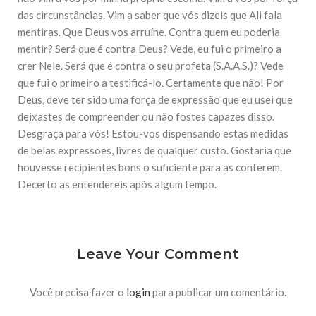
10 DE NOVEMBRO DE 2013
das circunstâncias. Vim a saber que vós dizeis que Ali fala
Falecimento do Imam Ali Ibn Al-Hussein
mentiras. Que Deus vos arruíne. Contra quem eu poderia
(A.S.)
mentir? Será que é contra Deus? Vede, eu fui o primeiro a
Em nome de Deus, o Clemente, o Misericordioso! Diante da
data em que relembramos o martírio do quarto Imam dos
crer Nele. Será que é contra o seu profeta (S.A.A.S.)? Vede
muçulmanos, o Imam Ali Ibn Al-Hussein Ibn Ali Ibn Abi Táleb
que fui o primeiro a testificá-lo. Certamente que não! Por
(A.S.), conhecido por “Zein Al-Ábidin” (Formosura
Deus, deve ter sido uma força de expressão que eu usei que
deixastes de compreender ou não fostes capazes disso.
NOTÍCIAS
Desgraça para vós! Estou-vos dispensando estas medidas
3 DE JULHO DE 2014
de belas expressões, livres de qualquer custo. Gostaria que
Centro Islâmico no Brasil recebe o ex-
houvesse recipientes bons o suficiente para as conterem.
ministro das Relações Exteriores da
República Islâmica do Irã
Decerto as entendereis após algum tempo.
Na noite da quinta-feira, 03 de Abril, o Centro Islâmico no
Brasil recebeu em sua sede, em São Paulo, o ex-ministro das
Relações Exteriores da República Islâmica do Irã, Sr. Kamal
Kharrazi, que encontra-se visitando
Leave Your Comment
Você precisa fazer o
login
para publicar um comentário.