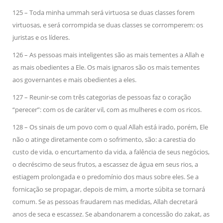
125 – Toda minha ummah será virtuosa se duas classes forem
virtuosas, e será corrompida se duas classes se corromperem: os
juristas e os líderes.
126 – As pessoas mais inteligentes são as mais tementes a Allah e
as mais obedientes a Ele. Os mais ignaros são os mais tementes
aos governantes e mais obedientes a eles.
127 – Reunir-se com três categorias de pessoas faz o coração
“perecer”: com os de caráter vil, com as mulheres e com os ricos.
128 – Os sinais de um povo com o qual Allah está irado, porém, Ele
não o atinge diretamente com o sofrimento, são: a carestia do
custo de vida, o encurtamento da vida, a falência de seus negócios,
o decréscimo de seus frutos, a escassez de água em seus rios, a
estiagem prolongada e o predomínio dos maus sobre eles. Se a
fornicação se propagar, depois de mim, a morte súbita se tornará
comum. Se as pessoas fraudarem nas medidas, Allah decretará
anos de seca e escassez. Se abandonarem a concessão do zakat, as