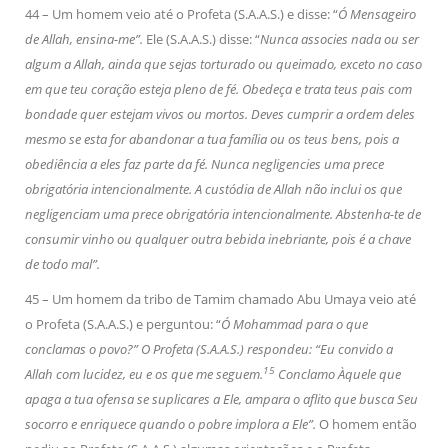
44 – Um homem veio até o Profeta (S.A.A.S.) e disse: “
Ó Mensageiro
de Allah, ensina-me”.
Ele (S.A.A.S.) disse: “
Nunca associes nada ou ser
algum a Allah, ainda que sejas torturado ou queimado, exceto no caso
em que teu coração esteja pleno de fé. Obedeça e trata teus pais com
bondade quer estejam vivos ou mortos. Deves cumprir a ordem deles
mesmo se esta for abandonar a tua família ou os teus bens, pois a
obediência a eles faz parte da fé. Nunca negligencies uma prece
obrigatória intencionalmente. A custódia de Allah não inclui os que
negligenciam uma prece obrigatória intencionalmente. Abstenha-te de
consumir vinho ou qualquer outra bebida inebriante, pois é a chave
de todo mal”.
45 – Um homem da tribo de Tamim chamado Abu Umaya veio até
o Profeta (S.A.A.S.) e perguntou: “
Ó Mohammad para o que
conclamas o povo?” O Profeta (S.A.A.S.) respondeu: “Eu convido a
15
Allah com lucidez, eu e os que me seguem.
Conclamo Àquele que
apaga a tua ofensa se suplicares a Ele, ampara o aflito que busca Seu
socorro e enriquece quando o pobre implora a Ele”.
O homem então