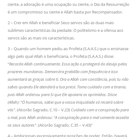
ciente, a adoração é uma ocupação su ciente, o Dia da Ressurreição
é um compromisso su ciente e Allah basta por Recompensador.
2 – Crer em Allah e beneficiar Seus servos são as duas mais
sublimes características da piedade. O politeísmo e a ofensa aos
servos são as mais vis características.
3 – Quando um homem pediu ao Profeta (S.A.A.S.) que o ensinasse
algo pelo qual Allah o beneficiaria, o Profeta (S.A.A.S.) disse:
“
Recorda Allah continuamente. Essa ação o protegerá do desejo pelos
prazeres mundanos. Demonstra gratidão com frequência e isso
aumentará as graças sobre ti. Ora a Allah com constância, pois tu não
sabes quando Ele atenderá a tua prece. Toma cuidado com a tirania,
pois Allah ordenou para Si que Ele apoiaria os oprimidos. Disse
(Allah): “Ó humanos, sabei que a vossa iniquidade só recairá sobre
vós”.
(Alcorão Sagrado, C.10 – V.23)
Cuidado com a conspiração para
o mal, pois Allah ordenou: “A conspiração para o mal somente assedia
os seus autores”.
(Alcorão Sagrado, C.35 – V.43)”
4 – Ambicionais excessivamente posições de poder. Então, haverá