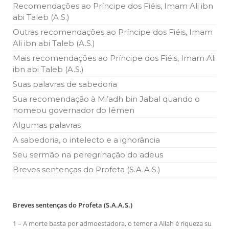
todos os irmãos e irmãs um novo
Recomendações ao Príncipe dos Fiéis, Imam Ali ibn
abi Taleb (A.S.)
10 DE NOVEMBRO DE 2013
Outras recomendações ao Príncipe dos Fiéis, Imam
Falecimento do Imam Ali Ibn Al-Hussein
Ali ibn abi Taleb (A.S.)
(A.S.)
Em nome de Deus, o Clemente, o Misericordioso! Diante da
Mais recomendações ao Príncipe dos Fiéis, Imam Ali
data em que relembramos o martírio do quarto Imam dos
ibn abi Taleb (A.S.)
muçulmanos, o Imam Ali Ibn Al-Hussein Ibn Ali Ibn Abi Táleb
(A.S.), conhecido por “Zein Al-Ábidin” (Formosura
Suas palavras de sabedoria
Sua recomendação à Mi’adh bin Jabal quando o
NOTÍCIAS
nomeou governador do Iêmen
3 DE JULHO DE 2014
Algumas palavras
Centro Islâmico no Brasil recebe o ex-
A sabedoria, o intelecto e a ignorância
ministro das Relações Exteriores da
República Islâmica do Irã
Seu sermão na peregrinação do adeus
Na noite da quinta-feira, 03 de Abril, o Centro Islâmico no
Brasil recebeu em sua sede, em São Paulo, o ex-ministro das
Breves sentenças do Profeta (S.A.A.S.)
Relações Exteriores da República Islâmica do Irã, Sr. Kamal
Kharrazi, que encontra-se visitando
Breves sentenças do Profeta (S.A.A.S.)
1 – A morte basta por admoestadora, o temor a Allah é riqueza su