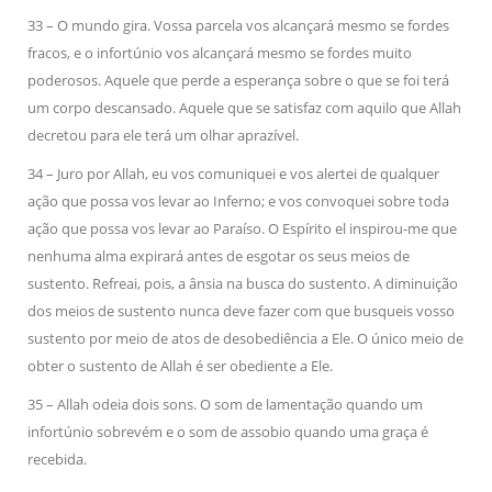
33 – O mundo gira. Vossa parcela vos alcançará mesmo se fordes
fracos, e o infortúnio vos alcançará mesmo se fordes muito
poderosos. Aquele que perde a esperança sobre o que se foi terá
um corpo descansado. Aquele que se satisfaz com aquilo que Allah
decretou para ele terá um olhar aprazível.
34 – Juro por Allah, eu vos comuniquei e vos alertei de qualquer
ação que possa vos levar ao Inferno; e vos convoquei sobre toda
ação que possa vos levar ao Paraíso. O Espírito el inspirou-me que
nenhuma alma expirará antes de esgotar os seus meios de
sustento. Refreai, pois, a ânsia na busca do sustento. A diminuição
dos meios de sustento nunca deve fazer com que busqueis vosso
sustento por meio de atos de desobediência a Ele. O único meio de
obter o sustento de Allah é ser obediente a Ele.
35 – Allah odeia dois sons. O som de lamentação quando um
infortúnio sobrevém e o som de assobio quando uma graça é
recebida.