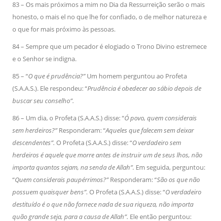
83 – Os mais próximos a mim no Dia da Ressurreição serão o mais
honesto, o mais el no que lhe for confiado, o de melhor natureza e
o que for mais próximo às pessoas.
84 – Sempre que um pecador é elogiado o Trono Divino estremece
e o Senhor se indigna.
85 – “
O que é prudência?”
Um homem perguntou ao Profeta
(S.A.A.S.). Ele respondeu: “
Prudência é obedecer ao sábio depois de
buscar seu conselho”.
86 – Um dia, o Profeta (S.A.A.S.) disse: “
Ó povo, quem considerais
sem herdeiros?”
Responderam: “
Aqueles que falecem sem deixar
descendentes”.
O Profeta (S.A.A.S.) disse: “
O verdadeiro sem
herdeiros é aquele que morre antes de instruir um de seus lhos, não
importa quantos sejam, na senda de Allah”.
Em seguida, perguntou:
“
Quem considerais paupérrimos?”
Responderam: “
São os que não
possuem quaisquer bens”.
O Profeta (S.A.A.S.) disse: “
O verdadeiro
destituído é o que não fornece nada de sua riqueza, não importa
quão grande seja, para a causa de Allah”.
Ele então perguntou: