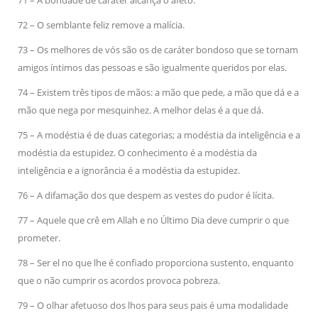
71 – A bondade de caráter alcança o afeto.
72 – O semblante feliz remove a malícia.
73 – Os melhores de vós são os de caráter bondoso que se tornam
amigos íntimos das pessoas e são igualmente queridos por elas.
74 – Existem três tipos de mãos: a mão que pede, a mão que dá e a
mão que nega por mesquinhez. A melhor delas é a que dá.
75 – A modéstia é de duas categorias; a modéstia da inteligência e a
modéstia da estupidez. O conhecimento é a modéstia da
inteligência e a ignorância é a modéstia da estupidez.
76 – A difamação dos que despem as vestes do pudor é lícita.
77 – Aquele que crê em Allah e no Último Dia deve cumprir o que
prometer.
78 – Ser el no que lhe é confiado proporciona sustento, enquanto
que o não cumprir os acordos provoca pobreza.
79 – O olhar afetuoso dos lhos para seus pais é uma modalidade