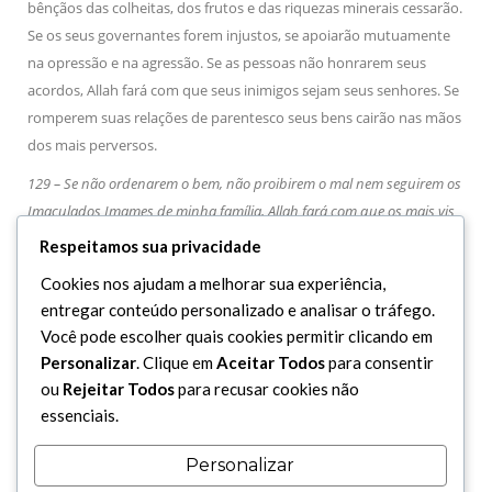
bênçãos das colheitas, dos frutos e das riquezas minerais cessarão.
Se os seus governantes forem injustos, se apoiarão mutuamente
na opressão e na agressão. Se as pessoas não honrarem seus
acordos, Allah fará com que seus inimigos sejam seus senhores. Se
romperem suas relações de parentesco seus bens cairão nas mãos
dos mais perversos.
129 – Se não ordenarem o bem, não proibirem o mal nem seguirem os
Imaculados Imames de minha família, Allah fará com que os mais vis
entre eles sejam seus governantes e então, as preces dos piedosos não
Respeitamos sua privacidade
serão atendidas.
Cookies nos ajudam a melhorar sua experiência,
130 – Quando o Senhor revelou: “
E não cobices tudo aquilo com que
entregar conteúdo personalizado e analisar o tráfego.
temos agraciado certas pessoas, com o gozo da vida terrena – para
Você pode escolher quais cookies permitir clicando em
com isso, testá-las – posto que a mercê de teu Senhor é preferível e
Personalizar
. Clique em
Aceitar Todos
para consentir
19
mais duradoura”.
Se referia àquele cujo coração não é paciente,
ou
Rejeitar Todos
para recusar cookies não
por Allah; que deixará o mundo lamentando pelos assuntos
essenciais.
mundanos. A pessoa que cobiçar o que está na posse dos outros
Personalizar
sofrerá muito, estará insatisfeita com o que Allah decidiu para ela e