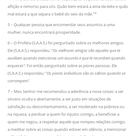
aflição e remorso para vós. Quão bem estará a ama-de-leite e quão
14
mal estará a que separa o bebê do seio da mãe.
5 – Qualquer pessoa que encomendar seus assuntos a uma
mulher, nunca encontrará prosperidade.
6 – O Profeta (S.A.A.S.) foi perguntado sobre os melhores amigos.
Ele (S.A.A.S.) respondeu: “
Os melhores amigos são aqueles que te
auxiliam quando mencionas um assunto e que te recordam quando
esqueces”.
Foi então perguntado sobre as piores pessoas. Ele
(S.A.A.S.) respondeu: “
Os piores indivíduos são os sábios quando se
corrompem”.
7 – Meu Senhor me recomendou a aderência a nove coisas: a ser
sincero oculta e abertamente, a ser justo em situações de
satisfação ou descontentamento, a ser moderado na pobreza ou
na riqueza, a perdoar a quem foi injusto comigo, a beneficiar a
quem me negou, a respeitar aquele que rompeu relações comigo,
a meditar sobre as coisas quando estiver em silêncio, a mencionar