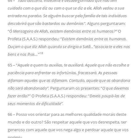
64 – “
Todo obsceno, indecente e desavergonhado que não tem
cuidado com o que diz ou com o que se diz a ele, Allah vedou a sua
entrada no paraíso. Se alguém buscar pela família de tais indivíduos
descobrirá que são bastardos ou demônios”.
Alguns perguntaram:
“
Ó Mensageiro de Allah, existem demônios entre os humanos?”
O
Profeta (S.A.A.S.) respondeu: “
Existem demônios entre os humanos.
Ouçam o que diz Allah quando se dirigia a Satã…”associa-te a eles nos
18
bens e nos lhos…”
65 – “
Aquele a quem tu auxilias, te auxiliará. Aquele que não escolhe a
paciência para enfrentar os infortúnios, fracassará. As pessoas
difamam aqueles que as difamam. Contudo, aquele que as abandona
não será abandonado”.
Perguntaram os presentes: “
O que devemos
fazer então?”
O Profeta (S.A.A.S.) respondeu: “
Deveis poupá-las de
seus momentos de dificuldade”.
66 – Posso vos orientar para as melhores qualidade morais deste
mundo e do outro? São respeitar aquele que vos desrespeita, ser
generoso com aquele que vos nega algo e perdoar aquele que vos
oprimiu.