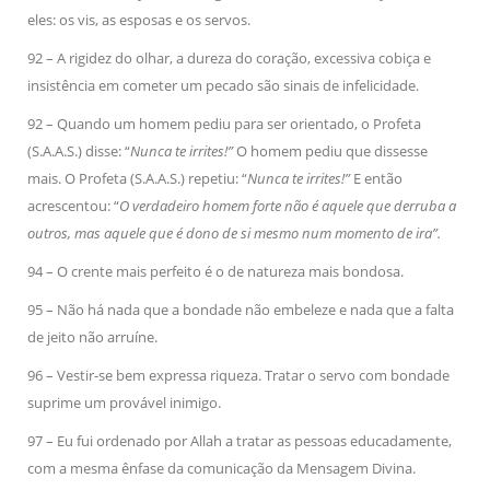
eles: os vis, as esposas e os servos.
92 – A rigidez do olhar, a dureza do coração, excessiva cobiça e
insistência em cometer um pecado são sinais de infelicidade.
92 – Quando um homem pediu para ser orientado, o Profeta
(S.A.A.S.) disse: “
Nunca te irrites!”
O homem pediu que dissesse
mais. O Profeta (S.A.A.S.) repetiu: “
Nunca te irrites!”
E então
acrescentou: “
O verdadeiro homem forte não é aquele que derruba a
outros, mas aquele que é dono de si mesmo num momento de ira”.
94 – O crente mais perfeito é o de natureza mais bondosa.
95 – Não há nada que a bondade não embeleze e nada que a falta
de jeito não arruíne.
96 – Vestir-se bem expressa riqueza. Tratar o servo com bondade
suprime um provável inimigo.
97 – Eu fui ordenado por Allah a tratar as pessoas educadamente,
com a mesma ênfase da comunicação da Mensagem Divina.