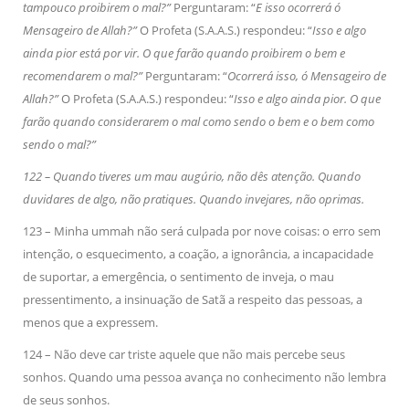
tampouco proibirem o mal?”
Perguntaram: “
E isso ocorrerá ó
Mensageiro de Allah?”
O Profeta (S.A.A.S.) respondeu: “
Isso e algo
ainda pior está por vir. O que farão quando proibirem o bem e
recomendarem o mal?”
Perguntaram: “
Ocorrerá isso, ó Mensageiro de
Allah?”
O Profeta (S.A.A.S.) respondeu: “
Isso e algo ainda pior. O que
farão quando considerarem o mal como sendo o bem e o bem como
sendo o mal?”
122 – Quando tiveres um mau augúrio, não dês atenção. Quando
duvidares de algo, não pratiques. Quando invejares, não oprimas.
123 – Minha ummah não será culpada por nove coisas: o erro sem
intenção, o esquecimento, a coação, a ignorância, a incapacidade
de suportar, a emergência, o sentimento de inveja, o mau
pressentimento, a insinuação de Satã a respeito das pessoas, a
menos que a expressem.
124 – Não deve car triste aquele que não mais percebe seus
sonhos. Quando uma pessoa avança no conhecimento não lembra
de seus sonhos.