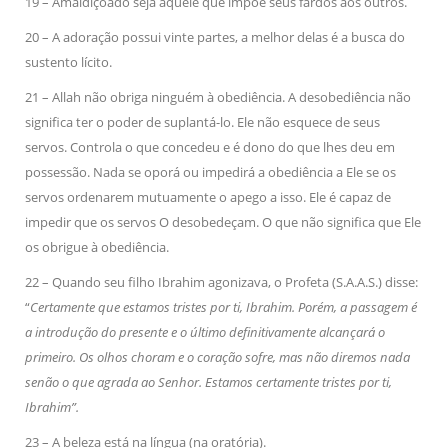
19 – Amaldiçoado seja aquele que impõe seus fardos aos outros.
20 – A adoração possui vinte partes, a melhor delas é a busca do
sustento lícito.
21 – Allah não obriga ninguém à obediência. A desobediência não
significa ter o poder de suplantá-lo. Ele não esquece de seus
servos. Controla o que concedeu e é dono do que lhes deu em
possessão. Nada se oporá ou impedirá a obediência a Ele se os
servos ordenarem mutuamente o apego a isso. Ele é capaz de
impedir que os servos O desobedeçam. O que não significa que Ele
os obrigue à obediência.
22 – Quando seu filho Ibrahim agonizava, o Profeta (S.A.A.S.) disse:
“
Certamente que estamos tristes por ti, Ibrahim. Porém, a passagem é
a introdução do presente e o último definitivamente alcançará o
primeiro. Os olhos choram e o coração sofre, mas não diremos nada
senão o que agrada ao Senhor. Estamos certamente tristes por ti,
Ibrahim”.
23 – A beleza está na língua (na oratória).