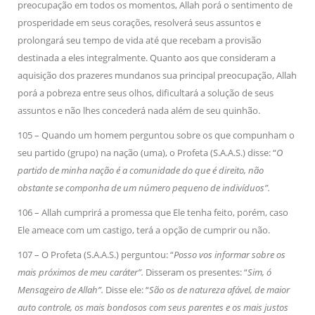
preocupação em todos os momentos, Allah porá o sentimento de
prosperidade em seus corações, resolverá seus assuntos e
prolongará seu tempo de vida até que recebam a provisão
destinada a eles integralmente. Quanto aos que consideram a
aquisição dos prazeres mundanos sua principal preocupação, Allah
porá a pobreza entre seus olhos, dificultará a solução de seus
assuntos e não lhes concederá nada além de seu quinhão.
105 – Quando um homem perguntou sobre os que compunham o
seu partido (grupo) na nação (uma), o Profeta (S.A.A.S.) disse: “
O
partido de minha nação é a comunidade do que é direito, não
obstante se componha de um número pequeno de indivíduos”.
106 – Allah cumprirá a promessa que Ele tenha feito, porém, caso
Ele ameace com um castigo, terá a opção de cumprir ou não.
107 – O Profeta (S.A.A.S.) perguntou: “
Posso vos informar sobre os
mais próximos de meu caráter”.
Disseram os presentes: “
Sim, ó
Mensageiro de Allah”.
Disse ele: “
São os de natureza afável, de maior
auto controle, os mais bondosos com seus parentes e os mais justos