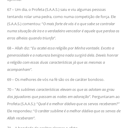
67 – Um dia, o Profeta (S.A.A.S.) saiu e viu algumas pessoas
tentando rolar uma pedra, como numa competição de força. Ele
(S.A.A.S.) comentou: “
O mais forte de vós é o que sabe se controlar
numa situação de ira e o verdadeiro vencedor é aquele que perdoa os
erros alheios quando triunfa”.
68 – Allah diz: “
Eu acatei essa religião por Minha vontade. Exceto a
generosidade e a natureza benigna nada surgirá dela. Deveis honrar
a religião com essas duas características já que as mesmas a
acompanham”.
69 – Os melhores de vós na fé são os de caráter bondoso.
70 – “
As sublimes características elevam os que as adotam ao grau
dos jejuadores que passam as noites em adoração”.
Perguntaram ao
Profeta (S.A.A.S.): “
Qual é a melhor dádiva que os servos receberam?”
Ele respondeu: “
O caráter sublime é a melhor dádiva que os servos de
Allah receberam”.