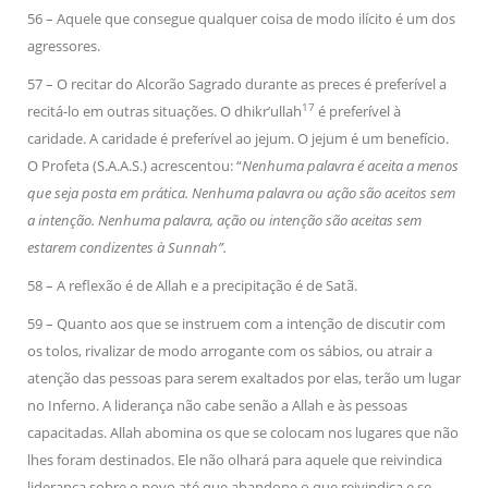
56 – Aquele que consegue qualquer coisa de modo ilícito é um dos
agressores.
57 – O recitar do Alcorão Sagrado durante as preces é preferível a
17
recitá-lo em outras situações. O dhikr’ullah
é preferível à
caridade. A caridade é preferível ao jejum. O jejum é um benefício.
O Profeta (S.A.A.S.) acrescentou: “
Nenhuma palavra é aceita a menos
que seja posta em prática. Nenhuma palavra ou ação são aceitos sem
a intenção. Nenhuma palavra, ação ou intenção são aceitas sem
estarem condizentes à Sunnah”.
58 – A reflexão é de Allah e a precipitação é de Satã.
59 – Quanto aos que se instruem com a intenção de discutir com
os tolos, rivalizar de modo arrogante com os sábios, ou atrair a
atenção das pessoas para serem exaltados por elas, terão um lugar
no Inferno. A liderança não cabe senão a Allah e às pessoas
capacitadas. Allah abomina os que se colocam nos lugares que não
lhes foram destinados. Ele não olhará para aquele que reivindica
liderança sobre o povo até que abandone o que reivindica e se