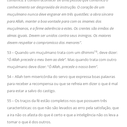
comunica. É comum acontecer de uma pessoa que comunica o
conhecimento ser desprovida de instrução. O coração de um
muçulmano nunca deve enganar em três questões: a obra sincera
para Allah, manter a boa vontade para com os imames dos
muçulmanos, e a firme aderência a estes. Os crentes são irmãos de
almas iguais. Devem ser unidos contra seus inimigos. Os maiores
devem respeitar o compromisso dos menores”.
16
53 – Quando um muçulmano trata com um dhimmi
, deve dizer:
“
Ó Allah precede o meu bem ao dele”.
Mas quando trata com outro
muçulmano deve dizer: “
Ó Allah, precede o nosso bem”.
54 – Allah tem misericórdia do servo que expressa boas palavras
para receber a recompensa ou que se refreia em dizer o que é mal
para estar a salvo do castigo.
55 – Os traços da fé estão completos nos que possuem três
características: os que não são levados ao erro pela satisfação, que
a ira não os afasta do que é certo e que a inteligência não os leva a
tomar o que é dos outros.