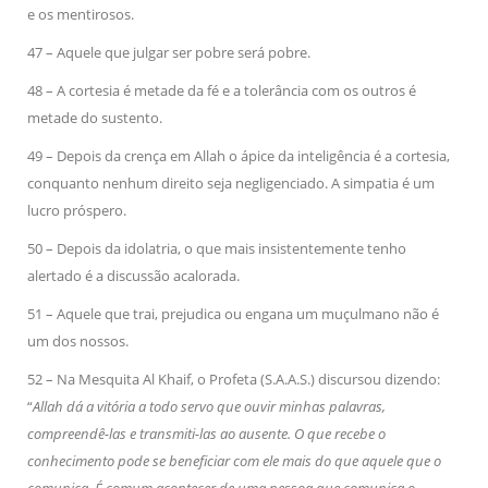
e os mentirosos.
47 – Aquele que julgar ser pobre será pobre.
48 – A cortesia é metade da fé e a tolerância com os outros é
metade do sustento.
49 – Depois da crença em Allah o ápice da inteligência é a cortesia,
conquanto nenhum direito seja negligenciado. A simpatia é um
lucro próspero.
50 – Depois da idolatria, o que mais insistentemente tenho
alertado é a discussão acalorada.
51 – Aquele que trai, prejudica ou engana um muçulmano não é
um dos nossos.
52 – Na Mesquita Al Khaif, o Profeta (S.A.A.S.) discursou dizendo:
“
Allah dá a vitória a todo servo que ouvir minhas palavras,
compreendê-las e transmiti-las ao ausente. O que recebe o
conhecimento pode se beneficiar com ele mais do que aquele que o