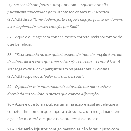
“
Quem considerais fortes?”
Responderam: “
Aqueles que são
fisicamente capacitados para vencer são os fortes”.
O Profeta
(S.A.A.S.) disse: “
O verdadeiro forte é aquele cuja força interior domina
a ira, implantada em seu coração por Satã”.
87 – Aquele que age sem conhecimento correto mais corrompe do
que beneficia.
88 – “
Ficar sentado na mesquita à espera da hora da oração é um tipo
de adoração a menos que uma coisa seja cometida”. “O que é isso, ó
Mensageiro de Allah?”
perguntaram os presentes. O Profeta
(S.A.A.S.) respondeu: “
Falar mal das pessoas”.
89 – O jejuador está num estado de adoração mesmo se estiver
dormindo em seu leito, a menos que cometa difamação.
90 – Aquele que torna pública uma má ação é igual aquele que a
comete. Um homem que imputa a desonra a um muçulmano em
algo, não morrerá até que a desonra recaia sobre ele.
91 – Três serão injustos contigo mesmo se não fores injusto com