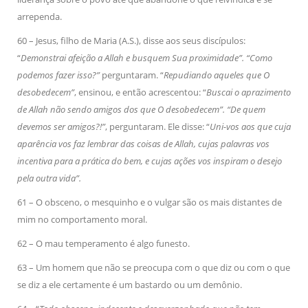
arrependa.
60 – Jesus, filho de Maria (A.S.), disse aos seus discípulos:
“
Demonstrai afeição a Allah e busquem Sua proximidade”. “Como
podemos fazer isso?”
perguntaram. “
Repudiando aqueles que O
desobedecem”
, ensinou, e então acrescentou: “
Buscai o aprazimento
de Allah não sendo amigos dos que O desobedecem”. “De quem
devemos ser amigos?!”
, perguntaram. Ele disse: “
Uni-vos aos que cuja
aparência vos faz lembrar das coisas de Allah, cujas palavras vos
incentiva para a prática do bem, e cujas ações vos inspiram o desejo
pela outra vida”.
61 – O obsceno, o mesquinho e o vulgar são os mais distantes de
mim no comportamento moral.
62 – O mau temperamento é algo funesto.
63 – Um homem que não se preocupa com o que diz ou com o que
se diz a ele certamente é um bastardo ou um demônio.