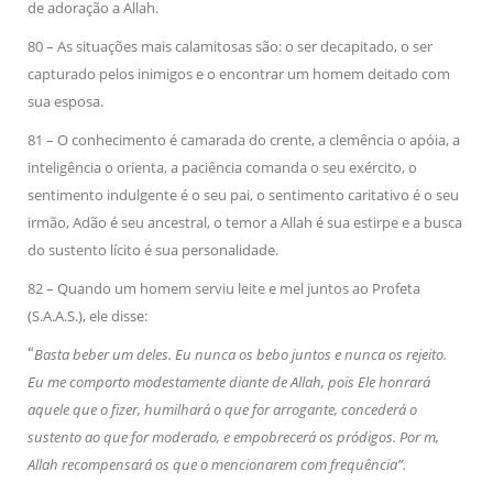
de adoração a Allah.
80 – As situações mais calamitosas são: o ser decapitado, o ser
capturado pelos inimigos e o encontrar um homem deitado com
sua esposa.
81 – O conhecimento é camarada do crente, a clemência o apóia, a
inteligência o orienta, a paciência comanda o seu exército, o
sentimento indulgente é o seu pai, o sentimento caritativo é o seu
irmão, Adão é seu ancestral, o temor a Allah é sua estirpe e a busca
do sustento lícito é sua personalidade.
82 – Quando um homem serviu leite e mel juntos ao Profeta
(S.A.A.S.), ele disse:
“
Basta beber um deles. Eu nunca os bebo juntos e nunca os rejeito.
Eu me comporto modestamente diante de Allah, pois Ele honrará
aquele que o fizer, humilhará o que for arrogante, concederá o
sustento ao que for moderado, e empobrecerá os pródigos. Por m,
Allah recompensará os que o mencionarem com frequência”.