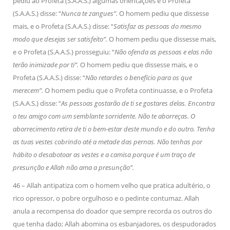
pediu ao Profeta (S.A.A.S.) algumas orientações e o Profeta
(S.A.A.S.) disse: “
Nunca te zangues”.
O homem pediu que dissesse
mais, e o Profeta (S.A.A.S.) disse: “
Satisfaz as pessoas do mesmo
modo que desejas ser satisfeito”.
O homem pediu que dissesse mais,
e o Profeta (S.A.A.S.) prosseguiu: “
Não ofenda as pessoas e elas não
terão inimizade por ti”.
O homem pediu que dissesse mais, e o
Profeta (S.A.A.S.) disse: “
Não retardes o benefício para os que
merecem”.
O homem pediu que o Profeta continuasse, e o Profeta
(S.A.A.S.) disse: “
As pessoas gostarão de ti se gostares delas. Encontra
o teu amigo com um semblante sorridente. Não te aborreças. O
aborrecimento retira de ti o bem-estar deste mundo e do outro. Tenha
as tuas vestes cobrindo até a metade das pernas. Não tenhas por
hábito o desabotoar as vestes e a camisa porque é um traço de
presunção e Allah não ama a presunção”.
46 – Allah antipatiza com o homem velho que pratica adultério, o
rico opressor, o pobre orgulhoso e o pedinte contumaz. Allah
anula a recompensa do doador que sempre recorda os outros do
que tenha dado; Allah abomina os esbanjadores, os despudorados