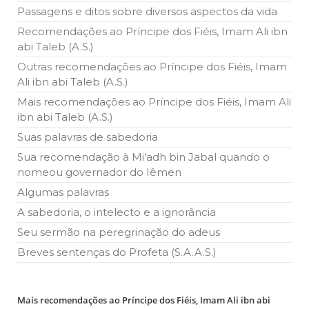
Islâmico no Brasil parabeniza a nação islâmica pela chegada
Passagens e ditos sobre diversos aspectos da vida
no ano novo muçulmano de 1435 Hejrita. Desejamos a
todos os irmãos e irmãs um novo
Recomendações ao Príncipe dos Fiéis, Imam Ali ibn
abi Taleb (A.S.)
10 DE NOVEMBRO DE 2013
Outras recomendações ao Príncipe dos Fiéis, Imam
Falecimento do Imam Ali Ibn Al-Hussein
Ali ibn abi Taleb (A.S.)
(A.S.)
Em nome de Deus, o Clemente, o Misericordioso! Diante da
Mais recomendações ao Príncipe dos Fiéis, Imam Ali
data em que relembramos o martírio do quarto Imam dos
ibn abi Taleb (A.S.)
muçulmanos, o Imam Ali Ibn Al-Hussein Ibn Ali Ibn Abi Táleb
(A.S.), conhecido por “Zein Al-Ábidin” (Formosura
Suas palavras de sabedoria
Sua recomendação à Mi’adh bin Jabal quando o
NOTÍCIAS
nomeou governador do Iêmen
3 DE JULHO DE 2014
Algumas palavras
Centro Islâmico no Brasil recebe o ex-
A sabedoria, o intelecto e a ignorância
ministro das Relações Exteriores da
República Islâmica do Irã
Seu sermão na peregrinação do adeus
Na noite da quinta-feira, 03 de Abril, o Centro Islâmico no
Brasil recebeu em sua sede, em São Paulo, o ex-ministro das
Breves sentenças do Profeta (S.A.A.S.)
Relações Exteriores da República Islâmica do Irã, Sr. Kamal
Kharrazi, que encontra-se visitando
Mais recomendações ao Príncipe dos Fiéis, Imam Ali ibn abi