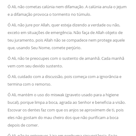
Ó Ali, não cometas calúnia nem difamação. A calúnia anula o jejum
e a difamação provoca o tormento no túmulo.
Ó Ali, não jure por Allah, quer esteja dizendo a verdade ou não,
exceto em situações de emergência. Não faça de Allah objeto de
teu juramento, pois Allah não se compadece nem protege aquele
que, usando Seu Nome, comete perjúrio.
Ó Ali, não te preocupes com o sustento de amanhã. Cada manhã
vem com seu devido sustento.
Ó Ali, cuidado com a discussão, pois começa com a ignorância e
termina com o remorso.
Ó Ali, mantém o uso do miswak (graveto usado para a higiene
bucal), porque limpa a boca, agrada ao Senhor e beneficia a visão.
Escovar os dentes faz com que os anjos se aproximem de ti, pois
eles não gostam do mau cheiro dos que não purificam a boca
depois de comer.
Ó Ali, não te entregues à ira em nenhuma circunstância. Se te