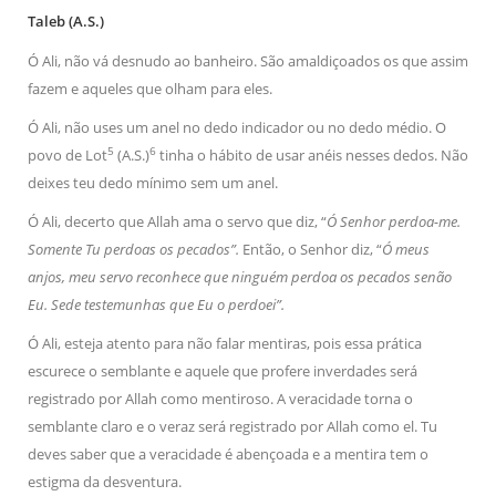
Taleb (A.S.)
Ó Ali, não vá desnudo ao banheiro. São amaldiçoados os que assim
fazem e aqueles que olham para eles.
Ó Ali, não uses um anel no dedo indicador ou no dedo médio. O
5
6
povo de Lot
(A.S.)
tinha o hábito de usar anéis nesses dedos. Não
deixes teu dedo mínimo sem um anel.
Ó Ali, decerto que Allah ama o servo que diz, “
Ó Senhor perdoa-me.
Somente Tu perdoas os pecados”.
Então, o Senhor diz, “
Ó meus
anjos, meu servo reconhece que ninguém perdoa os pecados senão
Eu. Sede testemunhas que Eu o perdoei”.
Ó Ali, esteja atento para não falar mentiras, pois essa prática
escurece o semblante e aquele que profere inverdades será
registrado por Allah como mentiroso. A veracidade torna o
semblante claro e o veraz será registrado por Allah como el. Tu
deves saber que a veracidade é abençoada e a mentira tem o
estigma da desventura.