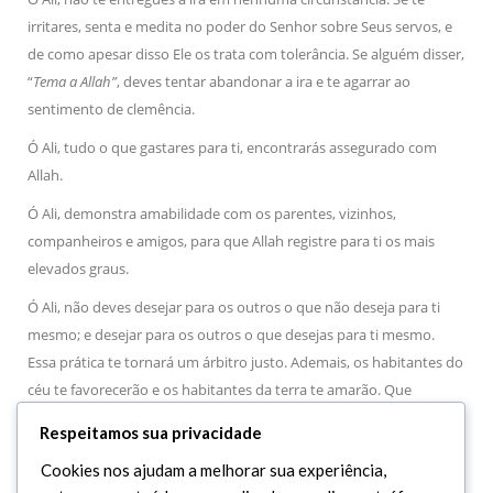
irritares, senta e medita no poder do Senhor sobre Seus servos, e
de como apesar disso Ele os trata com tolerância. Se alguém disser,
“
Tema a Allah”
, deves tentar abandonar a ira e te agarrar ao
sentimento de clemência.
Ó Ali, tudo o que gastares para ti, encontrarás assegurado com
Allah.
Ó Ali, demonstra amabilidade com os parentes, vizinhos,
companheiros e amigos, para que Allah registre para ti os mais
elevados graus.
Ó Ali, não deves desejar para os outros o que não deseja para ti
mesmo; e desejar para os outros o que desejas para ti mesmo.
Essa prática te tornará um árbitro justo. Ademais, os habitantes do
céu te favorecerão e os habitantes da terra te amarão. Que
guardes minhas recomendações. Se Allah quiser.
Respeitamos sua privacidade
Cookies nos ajudam a melhorar sua experiência,
5 O Profeta Ló (A.S.).