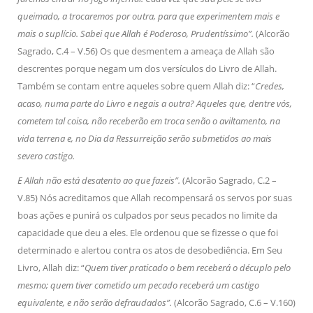
queimado, a trocaremos por outra, para que experimentem mais e
mais o suplício. Sabei que Allah é Poderoso, Prudentíssimo”.
(Alcorão
Sagrado, C.4 – V.56) Os que desmentem a ameaça de Allah são
descrentes porque negam um dos versículos do Livro de Allah.
Também se contam entre aqueles sobre quem Allah diz: “
Credes,
acaso, numa parte do Livro e negais a outra? Aqueles que, dentre vós,
cometem tal coisa, não receberão em troca senão o aviltamento, na
vida terrena e, no Dia da Ressurreição serão submetidos ao mais
severo castigo.
E Allah não está desatento ao que fazeis”.
(Alcorão Sagrado, C.2 –
V.85) Nós acreditamos que Allah recompensará os servos por suas
boas ações e punirá os culpados por seus pecados no limite da
capacidade que deu a eles. Ele ordenou que se fizesse o que foi
determinado e alertou contra os atos de desobediência. Em Seu
Livro, Allah diz: “
Quem tiver praticado o bem receberá o décuplo pelo
mesmo; quem tiver cometido um pecado receberá um castigo
equivalente, e não serão defraudados”.
(Alcorão Sagrado, C.6 – V.160)