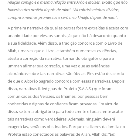
relação comigo é a mesma relação entre Arão e Moisés, exceto que não
haverá outro profeta depois de mim”. “Ali cobrirá minhas dívidas,
cumprirá minhas promessas e será meu khalifa depois de mim”.
A primeira narrativa da qual as outras foram extraídas é aceita com
unanimidade por eles, os sunnis, já que não há desacordo quanto
a sua fidelidade. Além disso, a tradição concorda com o Livro de
Allah, uma vez que o Livro, e também numerosas evidências,
atesta a correção da narrativa, tornando obrigatório para a
ummah afirmar sua correção, uma vez que as evidências
alcorânicas sobre tais narrativas são óbvias. Eles estão de acordo
de que o Alcorão Sagrado concorda com essas narrativas. Depois
disso, narrativas fidedignas do Profeta (S.A.A.S.) que foram
comunicadas dos Verazes, os Imames, por pessoas bem
conhecidas e dignas de confiança ficam provadas. Em virtude
disso, se torna obrigatório para todo crente e toda crente acatar
tais narrativas como verdadeiras. Ademais, ninguém deverá
exagerá-las, senão os obstinados. Porque os dizeres da família do
Profeta estão conectados às palavras de Allah. Allah diz: “
Em