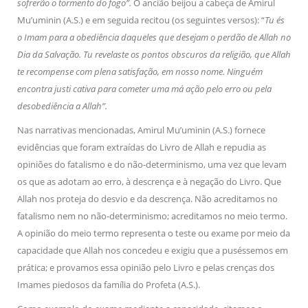
sofrerão o tormento do fogo”.
O ancião beijou a cabeça de Amirul
Mu’uminin (A.S.) e em seguida recitou (os seguintes versos): “
Tu és
o Imam para a obediência daqueles que desejam o perdão de Allah no
Dia da Salvação. Tu revelaste os pontos obscuros da religião, que Allah
te recompense com plena satisfação, em nosso nome. Ninguém
encontra justi cativa para cometer uma má ação pelo erro ou pela
desobediência a Allah”.
Nas narrativas mencionadas, Amirul Mu’uminin (A.S.) fornece
evidências que foram extraídas do Livro de Allah e repudia as
opiniões do fatalismo e do não-determinismo, uma vez que levam
os que as adotam ao erro, à descrença e à negação do Livro. Que
Allah nos proteja do desvio e da descrença. Não acreditamos no
fatalismo nem no não-determinismo; acreditamos no meio termo.
A opinião do meio termo representa o teste ou exame por meio da
capacidade que Allah nos concedeu e exigiu que a puséssemos em
prática; e provamos essa opinião pelo Livro e pelas crenças dos
Imames piedosos da família do Profeta (A.S.).