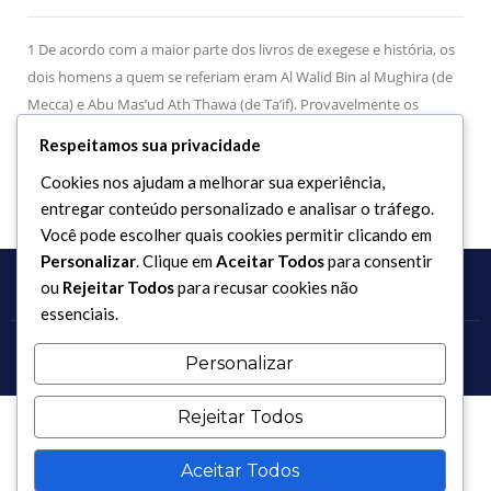
1 De acordo com a maior parte dos livros de exegese e história, os
dois homens a quem se referiam eram Al Walid Bin al Mughira (de
Mecca) e Abu Mas’ud Ath Thawa (de Ta’if). Provavelmente os
nomes no texto foram mencionados por copistas desatentos.
Respeitamos sua privacidade
Cookies nos ajudam a melhorar sua experiência,
entregar conteúdo personalizado e analisar o tráfego.
Você pode escolher quais cookies permitir clicando em
Personalizar
. Clique em
Aceitar Todos
para consentir
ou
Rejeitar Todos
para recusar cookies não
essenciais.
Copyright 2017 - 2026 / Todos os direitos reservados.
Personalizar
Rejeitar Todos
Aceitar Todos