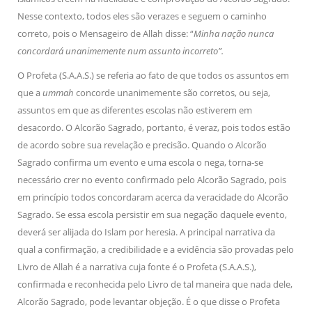
Nesse contexto, todos eles são verazes e seguem o caminho
correto, pois o Mensageiro de Allah disse: “
Minha nação nunca
concordará unanimemente num assunto incorreto”.
O Profeta (S.A.A.S.) se referia ao fato de que todos os assuntos em
que a
ummah
concorde unanimemente são corretos, ou seja,
assuntos em que as diferentes escolas não estiverem em
desacordo. O Alcorão Sagrado, portanto, é veraz, pois todos estão
de acordo sobre sua revelação e precisão. Quando o Alcorão
Sagrado confirma um evento e uma escola o nega, torna-se
necessário crer no evento confirmado pelo Alcorão Sagrado, pois
em princípio todos concordaram acerca da veracidade do Alcorão
Sagrado. Se essa escola persistir em sua negação daquele evento,
deverá ser alijada do Islam por heresia. A principal narrativa da
qual a confirmação, a credibilidade e a evidência são provadas pelo
Livro de Allah é a narrativa cuja fonte é o Profeta (S.A.A.S.),
confirmada e reconhecida pelo Livro de tal maneira que nada dele,
Alcorão Sagrado, pode levantar objeção. É o que disse o Profeta