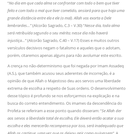
“
No dia em que cada alma se confrontar com todo o bem que tiver
feito e com todo o mal que tiver cometido, ansiará para que haja uma
grande distância entre ela e ele (o mal). Allah vos exorta a Dele
lembrardes…”
(Alcorão Sagrado, C.3 – V.30) “
Nesse dia, toda alma
será retribuída segundo o seu mérito; nesse dia não haverá
injustiça…”
(Alcorão Sagrado, C.40 – V.17) Esses e muitos outros
versículos decisivos negam o fatalismo e aqueles que o adotam,
porém, citaremos apenas alguns para não avolumar este escrito.
A crença no não-determinismo que foi negada por Imam Assadeq
(A.S.), que também acusou seus aderentes de incorreção, é a
opinião de que Allah o Majestoso deu aos servos uma liberdade
extrema de escolha a respeito de Suas ordens. O desenvolvimento
desse tópico é profundo se nos esforçarmos na explicação e na
busca do correto entendimento. Os imames da descendência do
Profeta se referiram a esse ponto quando disseram: “
Se Allah der
aos servos a liberdade total de escolha, Ele deverá então acatar a sua
escolha e eles merecerão recompensa por isso, será inadequado que
Allah os castigue, uma vez que os deixou agir como quisessem”.
A