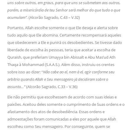
uns sobre outros, em graus, para que uns se submetam aos outros,
porém, a misericórdia de teu Senhor será melhor do que tudo o que
acumulam”.
(Alcorão Sagrado, C.43 – V.32)
Portanto, Allah escolhe somente o que Ele deseja e alerta sobre
tudo aquilo que Ele abomina. Certamente recompensará aqueles
que obedecerem a Ele e punirá os desobedientes. Se tivesse dado
liberdade de escolha às pessoas, teria que aceitar a escolha de
Quraish, que preferiam Umayya bin Abissalt e Abu Mas’ud Ath
Thaqa à Mohammad (S.A.A.S.). Além disso, instruiu os crentes
sobre isso ao dizer: “
Não cabe ao el, nem à el, agir conforme seu
arbítrio quando Allah e Seu mensageiro já decidiram sobre o
assunto…”
(Alcorão Sagrado, C.33 – V.36)
Ele não permitiu que escolhessem de acordo com suas ideias e
paixões. Aceitou deles somente o cumprimento de Suas ordens e o
afastamento dos atos de desobediência. Essas ordens e
admoestações foram comunicadas a eles por aquele que Allah
escolheu como Seu mensageiro. Por conseguinte, quem se