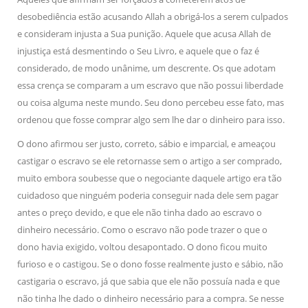
desobediência estão acusando Allah a obrigá-los a serem culpados
e consideram injusta a Sua punição. Aquele que acusa Allah de
injustiça está desmentindo o Seu Livro, e aquele que o faz é
considerado, de modo unânime, um descrente. Os que adotam
essa crença se comparam a um escravo que não possui liberdade
ou coisa alguma neste mundo. Seu dono percebeu esse fato, mas
ordenou que fosse comprar algo sem lhe dar o dinheiro para isso.
O dono afirmou ser justo, correto, sábio e imparcial, e ameaçou
castigar o escravo se ele retornasse sem o artigo a ser comprado,
muito embora soubesse que o negociante daquele artigo era tão
cuidadoso que ninguém poderia conseguir nada dele sem pagar
antes o preço devido, e que ele não tinha dado ao escravo o
dinheiro necessário. Como o escravo não pode trazer o que o
dono havia exigido, voltou desapontado. O dono ficou muito
furioso e o castigou. Se o dono fosse realmente justo e sábio, não
castigaria o escravo, já que sabia que ele não possuía nada e que
não tinha lhe dado o dinheiro necessário para a compra. Se nesse