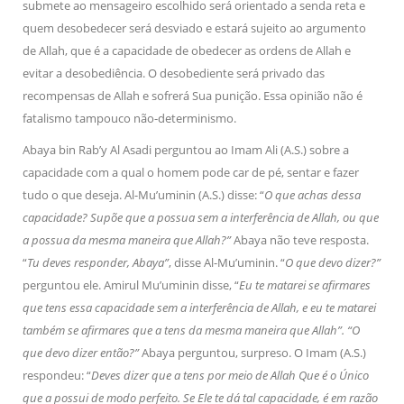
submete ao mensageiro escolhido será orientado a senda reta e
quem desobedecer será desviado e estará sujeito ao argumento
de Allah, que é a capacidade de obedecer as ordens de Allah e
evitar a desobediência. O desobediente será privado das
recompensas de Allah e sofrerá Sua punição. Essa opinião não é
fatalismo tampouco não-determinismo.
Abaya bin Rab’y Al Asadi perguntou ao Imam Ali (A.S.) sobre a
capacidade com a qual o homem pode car de pé, sentar e fazer
tudo o que deseja. Al-Mu’uminin (A.S.) disse: “
O que achas dessa
capacidade? Supõe que a possua sem a interferência de Allah, ou que
a possua da mesma maneira que Allah?”
Abaya não teve resposta.
“
Tu deves responder, Abaya”
, disse Al-Mu’uminin. “
O que devo dizer?”
perguntou ele. Amirul Mu’uminin disse, “
Eu te matarei se afirmares
que tens essa capacidade sem a interferência de Allah, e eu te matarei
também se afirmares que a tens da mesma maneira que Allah”. “O
que devo dizer então?”
Abaya perguntou, surpreso. O Imam (A.S.)
respondeu: “
Deves dizer que a tens por meio de Allah Que é o Único
que a possui de modo perfeito. Se Ele te dá tal capacidade, é em razão