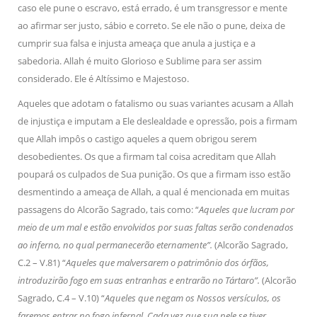
caso ele pune o escravo, está errado, é um transgressor e mente
ao afirmar ser justo, sábio e correto. Se ele não o pune, deixa de
cumprir sua falsa e injusta ameaça que anula a justiça e a
sabedoria. Allah é muito Glorioso e Sublime para ser assim
considerado. Ele é Altíssimo e Majestoso.
Aqueles que adotam o fatalismo ou suas variantes acusam a Allah
de injustiça e imputam a Ele deslealdade e opressão, pois a firmam
que Allah impôs o castigo aqueles a quem obrigou serem
desobedientes. Os que a firmam tal coisa acreditam que Allah
poupará os culpados de Sua punição. Os que a firmam isso estão
desmentindo a ameaça de Allah, a qual é mencionada em muitas
passagens do Alcorão Sagrado, tais como: “
Aqueles que lucram por
meio de um mal e estão envolvidos por suas faltas serão condenados
ao inferno, no qual permanecerão eternamente”.
(Alcorão Sagrado,
C.2 – V.81) “
Aqueles que malversarem o patrimônio dos órfãos,
introduzirão fogo em suas entranhas e entrarão no Tártaro”.
(Alcorão
Sagrado, C.4 – V.10) “
Aqueles que negam os Nossos versículos, os
faremos entrar no fogo infernal. Cada vez que sua pele se tiver