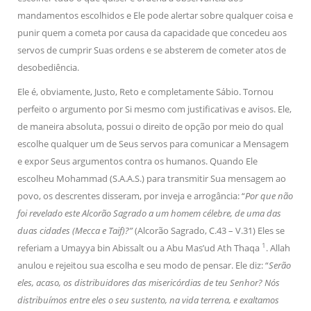
mandamentos escolhidos e Ele pode alertar sobre qualquer coisa e
punir quem a cometa por causa da capacidade que concedeu aos
servos de cumprir Suas ordens e se absterem de cometer atos de
desobediência.
Ele é, obviamente, Justo, Reto e completamente Sábio. Tornou
perfeito o argumento por Si mesmo com justificativas e avisos. Ele,
de maneira absoluta, possui o direito de opção por meio do qual
escolhe qualquer um de Seus servos para comunicar a Mensagem
e expor Seus argumentos contra os humanos. Quando Ele
escolheu Mohammad (S.A.A.S.) para transmitir Sua mensagem ao
povo, os descrentes disseram, por inveja e arrogância: “
Por que não
foi revelado este Alcorão Sagrado a um homem célebre, de uma das
duas cidades (Mecca e Taif)?”
(Alcorão Sagrado, C.43 – V.31) Eles se
1
referiam a Umayya bin Abissalt ou a Abu Mas’ud Ath Thaqa
. Allah
anulou e rejeitou sua escolha e seu modo de pensar. Ele diz: “
Serão
eles, acaso, os distribuidores das misericórdias de teu Senhor? Nós
distribuímos entre eles o seu sustento, na vida terrena, e exaltamos