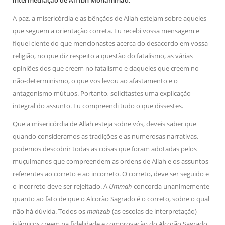
intermediação de Ali ibn Mohammad:
República Islâmica do Irã
Na noite da quinta-feira, 03 de Abril, o Centro Islâmico no
A paz, a misericórdia e as bênçãos de Allah estejam sobre aqueles
Brasil recebeu em sua sede, em São Paulo, o ex-ministro das
que seguem a orientação correta. Eu recebi vossa mensagem e
Relações Exteriores da República Islâmica do Irã, Sr. Kamal
Kharrazi, que encontra-se visitando
fiquei ciente do que mencionastes acerca do desacordo em vossa
religião, no que diz respeito a questão do fatalismo, as várias
opiniões dos que creem no fatalismo e daqueles que creem no
não-determinismo, o que vos levou ao afastamento e o
antagonismo mútuos. Portanto, solicitastes uma explicação
integral do assunto. Eu compreendi tudo o que dissestes.
Que a misericórdia de Allah esteja sobre vós, deveis saber que
quando consideramos as tradições e as numerosas narrativas,
podemos descobrir todas as coisas que foram adotadas pelos
muçulmanos que compreendem as ordens de Allah e os assuntos
referentes ao correto e ao incorreto. O correto, deve ser seguido e
o incorreto deve ser rejeitado. A
Ummah
concorda unanimemente
quanto ao fato de que o Alcorão Sagrado é o correto, sobre o qual
não há dúvida. Todos os
mahzab
(as escolas de interpretação)
islâmicos creem na fidelidade e comprovação do Alcorão Sagrado.