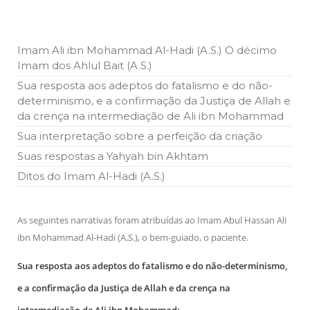
Por: Ahmad Dallal Tradução: Ahmad Ismail Ainda aturdido
pelas imagens de morte e destruição que abalaram Nova
York em 11 de setembro, o mundo parece ter entrado numa
guerra cultural e religiosa de magnitude. Mais
Imam Ali ibn Mohammad Al-Hadi (A.S.) O décimo
5 DE NOVEMBRO DE 2013
Imam dos Ahlul Bait (A.S.)
Ano Novo Islâmico e Início de Muharam
Sua resposta aos adeptos do fatalismo e do não-
Em nome de Deus, O Clemente, O Misericordioso! O Centro
determinismo, e a confirmação da Justiça de Allah e
Islâmico no Brasil parabeniza a nação islâmica pela chegada
no ano novo muçulmano de 1435 Hejrita. Desejamos a
da crença na intermediação de Ali ibn Mohammad
todos os irmãos e irmãs um novo
Sua interpretação sobre a perfeição da criação
10 DE NOVEMBRO DE 2013
Suas respostas a Yahyah bin Akhtam
Falecimento do Imam Ali Ibn Al-Hussein
Ditos do Imam Al-Hadi (A.S.)
(A.S.)
Em nome de Deus, o Clemente, o Misericordioso! Diante da
data em que relembramos o martírio do quarto Imam dos
muçulmanos, o Imam Ali Ibn Al-Hussein Ibn Ali Ibn Abi Táleb
As seguintes narrativas foram atribuídas ao Imam Abul Hassan Ali
(A.S.), conhecido por “Zein Al-Ábidin” (Formosura
ibn Mohammad Al-Hadi (A.S.), o bem-guiado, o paciente.
NOTÍCIAS
Sua resposta aos adeptos do fatalismo e do não-determinismo,
3 DE JULHO DE 2014
e a confirmação da Justiça de Allah e da crença na
Centro Islâmico no Brasil recebe o ex-
ministro das Relações Exteriores da