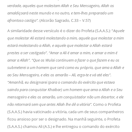
verdade, aqueles que molestam Allah e Seu Mensageiro, Allah os
amaldiçoará neste mundo e no outro, e tem-lhes preparado um
afrontoso castigo”.
(Alcorão Sagrado, C.33 – V.57)
A similaridade desse versículo é o dizer do Profeta (S.A.A.S.): “
Aquele
que molestar Ali estará molestando a mim, aquele que molestar a mim
estará molestando a Allah, e aquele que molestar a Allah estará
prestes a ser castigado”. “Amar a Ali é amar a mim, e amar a mim é
amar a Allah”. “Que os Wulai continuem a fazer o que fazem e eu os
submeterei a um homem que será como eu próprio, que ama a Allah e
ao Seu Mensageiro, e eles os amarão – Ali, erga-te e vá até eles”.
“Amanhã, eu designarei (para o comando do exército que estava
saindo para conquistar Khaibar) um homem que ama a Allah e a Seu
mensageiro e eles os amarão, um conquistador não um desertor, e ele
não retornará sem que antes Allah lhe dê a vitória”.
Como o Profeta
(S.A.A.S.) havia vaticinado a vitória, cada um de seus companheiros
ficou ansioso por ser o designado. Na manhã seguinte, o Profeta
(S.A.A.S.) chamou Ali (A.S.) e lhe entregou o comando do exército