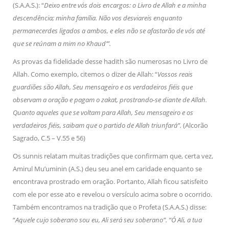
(S.A.A.S.): “
Deixo entre vós dois encargos: o Livro de Allah e a minha
descendência; minha família. Não vos desviareis enquanto
permanecerdes ligados a ambos, e eles não se afastarão de vós até
que se reúnam a mim no Khaud’”.
As provas da fidelidade desse hadith são numerosas no Livro de
Allah. Como exemplo, citemos o dizer de Allah: “
Vossos reais
guardiões são Allah, Seu mensageiro e os verdadeiros fiéis que
observam a oração e pagam o zakat, prostrando-se diante de Allah.
Quanto aqueles que se voltam para Allah, Seu mensageiro e os
verdadeiros fiéis, saibam que o partido de Allah triunfará”.
(Alcorão
Sagrado, C.5 – V.55 e 56)
Os sunnis relatam muitas tradições que confirmam que, certa vez,
Amirul Mu’uminin (A.S.) deu seu anel em caridade enquanto se
encontrava prostrado em oração. Portanto, Allah ficou satisfeito
com ele por esse ato e revelou o versículo acima sobre o ocorrido.
Também encontramos na tradição que o Profeta (S.A.A.S.) disse:
“
Aquele cujo soberano sou eu, Ali será seu soberano”. “Ó Ali, a tua