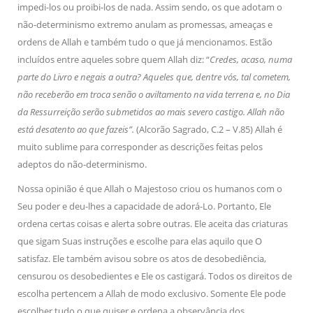
impedi-los ou proibi-los de nada. Assim sendo, os que adotam o
não-determinismo extremo anulam as promessas, ameaças e
ordens de Allah e também tudo o que já mencionamos. Estão
incluídos entre aqueles sobre quem Allah diz: “
Credes, acaso, numa
parte do Livro e negais a outra? Aqueles que, dentre vós, tal cometem,
não receberão em troca senão o aviltamento na vida terrena e, no Dia
da Ressurreição serão submetidos ao mais severo castigo. Allah não
está desatento ao que fazeis”.
(Alcorão Sagrado, C.2 – V.85) Allah é
muito sublime para corresponder as descrições feitas pelos
adeptos do não-determinismo.
Nossa opinião é que Allah o Majestoso criou os humanos com o
Seu poder e deu-lhes a capacidade de adorá-Lo. Portanto, Ele
ordena certas coisas e alerta sobre outras. Ele aceita das criaturas
que sigam Suas instruções e escolhe para elas aquilo que O
satisfaz. Ele também avisou sobre os atos de desobediência,
censurou os desobedientes e Ele os castigará. Todos os direitos de
escolha pertencem a Allah de modo exclusivo. Somente Ele pode
escolher tudo o que quiser e ordena a observância dos