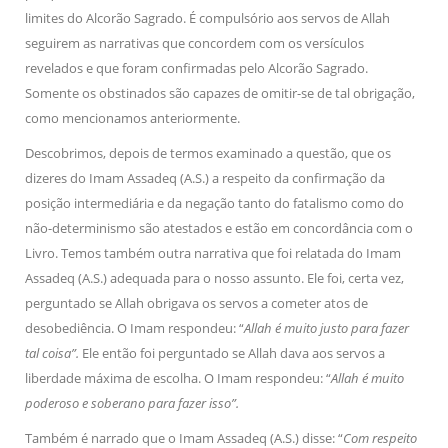
limites do Alcorão Sagrado. É compulsório aos servos de Allah
seguirem as narrativas que concordem com os versículos
revelados e que foram confirmadas pelo Alcorão Sagrado.
Somente os obstinados são capazes de omitir-se de tal obrigação,
como mencionamos anteriormente.
Descobrimos, depois de termos examinado a questão, que os
dizeres do Imam Assadeq (A.S.) a respeito da confirmação da
posição intermediária e da negação tanto do fatalismo como do
não-determinismo são atestados e estão em concordância com o
Livro. Temos também outra narrativa que foi relatada do Imam
Assadeq (A.S.) adequada para o nosso assunto. Ele foi, certa vez,
perguntado se Allah obrigava os servos a cometer atos de
desobediência. O Imam respondeu: “
Allah é muito justo para fazer
tal coisa”.
Ele então foi perguntado se Allah dava aos servos a
liberdade máxima de escolha. O Imam respondeu: “
Allah é muito
poderoso e soberano para fazer isso”.
Também é narrado que o Imam Assadeq (A.S.) disse: “
Com respeito