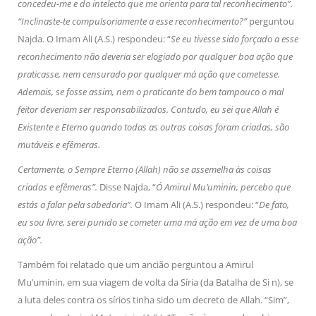
concedeu-me e do intelecto que me orienta para tal reconhecimento”.
“Inclinaste-te compulsoriamente a esse reconhecimento?”
perguntou
Najda. O Imam Ali (A.S.) respondeu: “
Se eu tivesse sido forçado a esse
reconhecimento não deveria ser elogiado por qualquer boa ação que
praticasse, nem censurado por qualquer má ação que cometesse.
Ademais, se fosse assim, nem o praticante do bem tampouco o mal
feitor deveriam ser responsabilizados. Contudo, eu sei que Allah é
Existente e Eterno quando todas as outras coisas foram criadas, são
mutáveis e efêmeras.
Certamente, o Sempre Eterno (Allah) não se assemelha às coisas
criadas e efêmeras”.
Disse Najda, “
Ó Amirul Mu’uminin, percebo que
estás a falar pela sabedoria”.
O Imam Ali (A.S.) respondeu: “
De fato,
eu sou livre, serei punido se cometer uma má ação em vez de uma boa
ação”.
Também foi relatado que um ancião perguntou a Amirul
Mu’uminin, em sua viagem de volta da Síria (da Batalha de Si n), se
a luta deles contra os sírios tinha sido um decreto de Allah. “Sim”,