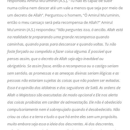
respondeu Amirul Mu’uminin (A.S.), “Tu não és capaz de subir
numa colina nem descer até um vale a menos que seja por meio de
um decreto de Allah”. Perguntou o homem, “Ó Amirul Mu’uminin,
então o meu cansaço será pela recompensa de Allah?” Amirul
Mu’uminin (A.S.) respondeu: “
Não perguntes isso, ó ancião. Allah está
na realidade te preparando uma grande recompensa quando
caminhas, quando paras para descansar e quando voltas. Tu não
foste forçado ou compelido a fazer coisa alguma. É possível que
penses assim, que o decreto de Allah seja algo inevitável ou
obrigatório. Se assim fosse, então a recompensa ou o castigo seriam
sem sentido, as promessas e as ameaças divinas seriam ilógicas e as
pessoas não estariam sujeitas às coisas que não podem ser evitadas.
Essa é a opinião dos idólatras e dos seguidores de Satã. As ordens de
Allah o Majestoso são executadas de modo opcional e Ele nos alerta
das coisas proibidas em caráter de admoestação. Ele não é obedecido
compulsoriamente nem é sobrepujado quando é desobedecido. Não
criou os céus e a terra e tudo o que há entre eles sem um propósito,
muito embora seja essa a ideia dos descrentes. Ai dos descrentes,