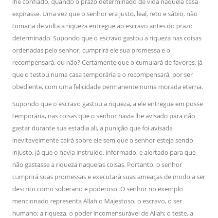
lhe confiado, quando o prazo determinado de vida naquela casa
expirasse. Uma vez que o senhor era justo, leal, reto e sábio, não
tomaria de volta a riqueza entregue ao escravo antes do prazo
determinado. Supondo que o escravo gastou a riqueza nas coisas
ordenadas pelo senhor, cumprirá ele sua promessa e o
recompensará, ou não? Certamente que o cumulará de favores, já
que o testou numa casa temporária e o recompensará, por ser
obediente, com uma felicidade permanente numa morada eterna.
Supondo que o escravo gastou a riqueza, a ele entregue em posse
temporária, nas coisas que o senhor havia lhe avisado para não
gastar durante sua estadia ali, a punição que foi avisada
inevitavelmente cairá sobre ele sem que o senhor esteja sendo
injusto, já que o havia instruído, informado, e alertado para que
não gastasse a riqueza naquelas coisas. Portanto, o senhor
cumprirá suas promessas e executará suas ameaças de modo a ser
descrito como soberano e poderoso. O senhor no exemplo
mencionado representa Allah o Majestoso, o escravo, o ser
humano; a riqueza, o poder incomensurável de Allah; o teste, a