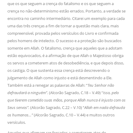
que os que seguem a crença do fatalismo e os que seguem a
crença no não-determinismo estão errados. Portanto, a verdade se
encontra no caminho intermediário. Citarei um exemplo para cada
uma das três crenças a fim de tornar a questão mais clara, mais
compreensível, provada pelos versículos do Livro e confirmada
pelos homens de intelecto. O sucesso e a proteção são buscados
somente em Allah. O fatalismo, crença que aqueles que a adotam
estão equivocados, é a afirmação de que Allah o Majestoso obriga
os servos a cometerem atos de desobediência, e que depois disso,
os castiga. O que sustenta essa crença está descrevendo o
julgamento de Allah como injusto e está desmentindo a Ele.
Também está a renegar as palavras de Allah: “
Teu Senhor não
defraudará a ninguém”.
(Alcorão Sagrado, C.18 – V.49) “
Isso, pelo
que tiverem cometido suas mãos, porque Allah nunca é injusto com os
Seus servos”.
(Alcorão Sagrado, C.22 – V.10) “
Allah em nada defrauda
os humanos…”
(Alcorão Sagrado, C.10 – V.44) e muitos outros
versículos.
Aqueles que afirmam ser forçados a cometerem atos de