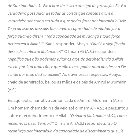
de Sua bondade. Se Ele a tirar de ti, será um tipo de provação. Ele é o
verdadeiro possuidor de todas as coisas que concede a ti; e o
verdadeiro soberano em tudo o que podes fazer por intermédio Dele.
Tu já ouviste as pessoas buscarem a capacidade de mudança e a
força quando dizem, “Toda capacidade de mudança e toda força
pertencem a Allah?”” “Sim”
, respondeu Abaya. “
Qual é o significado
desse dizer, Amirul Mu’uminin?”
O Imam Ali (A.S.) respondeu:
“
significa que não podemos evitar os atos de desobediência a Allah
exceto por Sua proteção, e que não temos poder para obedecer a Ele
senão por meio de Seu auxílio”.
Ao ouvir essas respostas, Abaya,
cheio de admiração, beijou as mãos e os pés de Amirul Mu’uminin
(A.S.).
Eis aqui outra narrativa comunicada de Amirul Mu’uminin (A.S.):
Um homem chamado Najda veio até o Imam Ali (A.S.) e perguntou
sobre o reconhecimento de Allah. “
Ó Amirul Mu’uminin (A.S.), como
reconheces a teu Senhor?”
O Imam Ali (A.S.) respondeu: “
Eu O
reconheço por intermédio da capacidade de discernimento que Ele