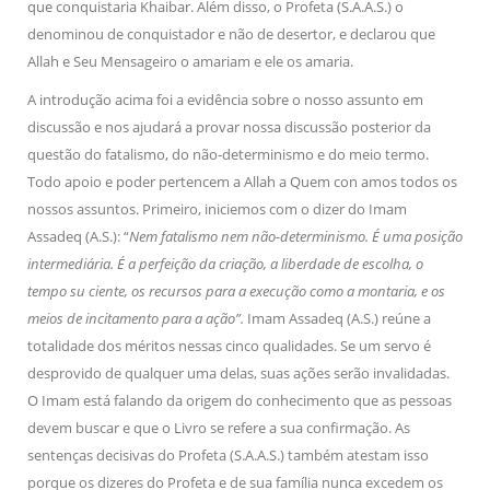
que conquistaria Khaibar. Além disso, o Profeta (S.A.A.S.) o
denominou de conquistador e não de desertor, e declarou que
Allah e Seu Mensageiro o amariam e ele os amaria.
A introdução acima foi a evidência sobre o nosso assunto em
discussão e nos ajudará a provar nossa discussão posterior da
questão do fatalismo, do não-determinismo e do meio termo.
Todo apoio e poder pertencem a Allah a Quem con amos todos os
nossos assuntos. Primeiro, iniciemos com o dizer do Imam
Assadeq (A.S.): “
Nem fatalismo nem não-determinismo. É uma posição
intermediária. É a perfeição da criação, a liberdade de escolha, o
tempo su ciente, os recursos para a execução como a montaria, e os
meios de incitamento para a ação”.
Imam Assadeq (A.S.) reúne a
totalidade dos méritos nessas cinco qualidades. Se um servo é
desprovido de qualquer uma delas, suas ações serão invalidadas.
O Imam está falando da origem do conhecimento que as pessoas
devem buscar e que o Livro se refere a sua confirmação. As
sentenças decisivas do Profeta (S.A.A.S.) também atestam isso
porque os dizeres do Profeta e de sua família nunca excedem os