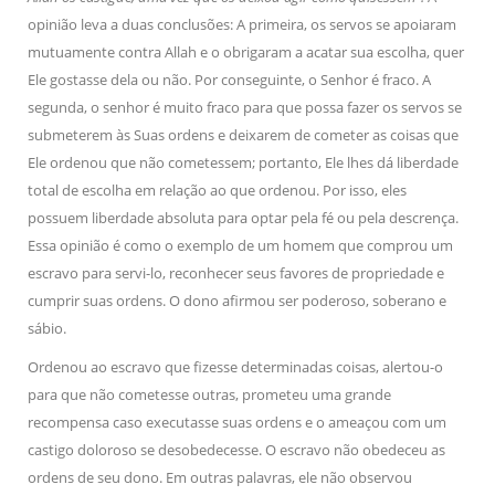
opinião leva a duas conclusões: A primeira, os servos se apoiaram
mutuamente contra Allah e o obrigaram a acatar sua escolha, quer
Ele gostasse dela ou não. Por conseguinte, o Senhor é fraco. A
segunda, o senhor é muito fraco para que possa fazer os servos se
submeterem às Suas ordens e deixarem de cometer as coisas que
Ele ordenou que não cometessem; portanto, Ele lhes dá liberdade
total de escolha em relação ao que ordenou. Por isso, eles
possuem liberdade absoluta para optar pela fé ou pela descrença.
Essa opinião é como o exemplo de um homem que comprou um
escravo para servi-lo, reconhecer seus favores de propriedade e
cumprir suas ordens. O dono afirmou ser poderoso, soberano e
sábio.
Ordenou ao escravo que fizesse determinadas coisas, alertou-o
para que não cometesse outras, prometeu uma grande
recompensa caso executasse suas ordens e o ameaçou com um
castigo doloroso se desobedecesse. O escravo não obedeceu as
ordens de seu dono. Em outras palavras, ele não observou