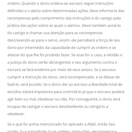
ordens. Quando o dono ordena ao escravo seguir instruções
definidas e o alerta sobre determinadas ações, deve informá-lo das
recompensas pelo cumprimento das instruções e do castigo pela
prática das ações sobre as quais o alertou. Deve também avisá-lo
do castigo e chamar sua atenção para as recompensas
descrevendo-as para o servo, assim, ele perceberá a força de seu
dono por intermédio da capacidade de cumprir as ordens e se
afastar do que lhe foi proibido fazer. Se esse for o caso, a retidão e
a justiça do dono serão abrangentes e seu argumento contra o
escravo se fará evidente por meio de seus avisos. Se o escravo
cumprir a instrução do dono, será recompensado, e se deixar de
fazê-lo, será punido. Se o dono der ao escravo a liberdade total de
escolha, estará impotente para controlá-lo já que o escravo poderá
agir bem ou mal, obedecer ou não. Por conseguinte, o dono será
incapaz de castigar o escravo desobediente ou obrigá-lo a
obedecer.
Se o que foi acima mencionado for aplicado a Allah, então Seu
poder, Sua autoridade, Suas ordens, instruções, recompensa e