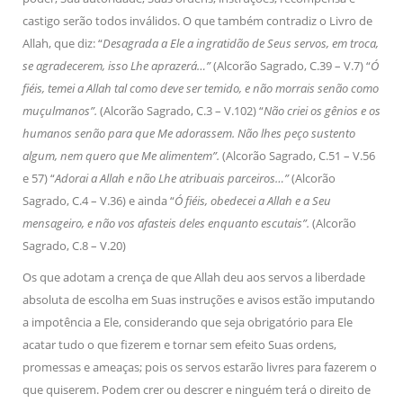
castigo serão todos inválidos. O que também contradiz o Livro de
Allah, que diz: “
Desagrada a Ele a ingratidão de Seus servos, em troca,
se agradecerem, isso Lhe aprazerá…”
(Alcorão Sagrado, C.39 – V.7) “
Ó
fiéis, temei a Allah tal como deve ser temido, e não morrais senão como
muçulmanos”.
(Alcorão Sagrado, C.3 – V.102) “
Não criei os gênios e os
humanos senão para que Me adorassem. Não lhes peço sustento
algum, nem quero que Me alimentem”.
(Alcorão Sagrado, C.51 – V.56
e 57) “
Adorai a Allah e não Lhe atribuais parceiros…”
(Alcorão
Sagrado, C.4 – V.36) e ainda “
Ó fiéis, obedecei a Allah e a Seu
mensageiro, e não vos afasteis deles enquanto escutais”.
(Alcorão
Sagrado, C.8 – V.20)
Os que adotam a crença de que Allah deu aos servos a liberdade
absoluta de escolha em Suas instruções e avisos estão imputando
a impotência a Ele, considerando que seja obrigatório para Ele
acatar tudo o que fizerem e tornar sem efeito Suas ordens,
promessas e ameaças; pois os servos estarão livres para fazerem o
que quiserem. Podem crer ou descrer e ninguém terá o direito de