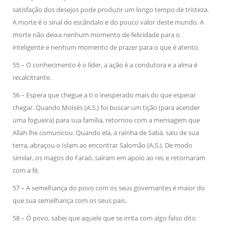
satisfação dos desejos pode produzir um longo tempo de tristeza.
A morte é o sinal do escândalo e do pouco valor deste mundo. A
morte não deixa nenhum momento de felicidade para o
inteligente e nenhum momento de prazer para o que é atento.
55 – O conhecimento é o líder, a ação é a condutora e a alma é
recalcitrante.
56 – Espera que chegue a ti o inesperado mais do que esperar
chegar. Quando Moisés (A.S.) foi buscar um tição (para acender
uma fogueira) para sua família, retornou com a mensagem que
Allah lhe comunicou. Quando ela, a rainha de Sabá, saiu de sua
terra, abraçou o Islam ao encontrar Salomão (A.S.). De modo
similar, os magos do Faraó, saíram em apoio ao rei, e retornaram
com a fé.
57 – A semelhança do povo com os seus governantes é maior do
que sua semelhança com os seus pais.
58 – Ó povo, sabei que aquele que se irrita com algo falso dito