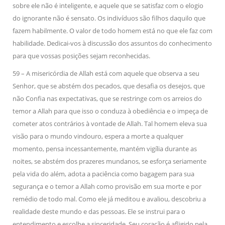
sobre ele não é inteligente, e aquele que se satisfaz com o elogio
do ignorante não é sensato. Os indivíduos são filhos daquilo que
fazem habilmente. O valor de todo homem está no que ele faz com
habilidade. Dedicai-vos à discussão dos assuntos do conhecimento
para que vossas posições sejam reconhecidas.
59 – A misericórdia de Allah está com aquele que observa a seu
Senhor, que se abstém dos pecados, que desafia os desejos, que
não Confia nas expectativas, que se restringe com os arreios do
temor a Allah para que isso o conduza à obediência e o impeça de
cometer atos contrários à vontade de Allah. Tal homem eleva sua
visão para o mundo vindouro, espera a morte a qualquer
momento, pensa incessantemente, mantém vigília durante as
noites, se abstém dos prazeres mundanos, se esforça seriamente
pela vida do além, adota a paciência como bagagem para sua
segurança e o temor a Allah como provisão em sua morte e por
remédio de todo mal. Como ele já meditou e avaliou, descobriu a
realidade deste mundo e das pessoas. Ele se instrui para o
entendimento e escolhe a sinceridade. Seu coração é afligido pela