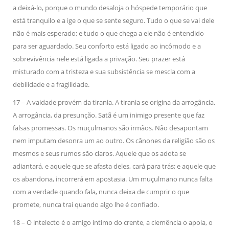
a deixá-lo, porque o mundo desaloja o hóspede temporário que
está tranquilo e a ige o que se sente seguro. Tudo o que se vai dele
não é mais esperado; e tudo o que chega a ele não é entendido
para ser aguardado. Seu conforto está ligado ao incômodo e a
sobrevivência nele está ligada a privação. Seu prazer está
misturado com a tristeza e sua subsistência se mescla com a
debilidade e a fragilidade.
17 – A vaidade provém da tirania. A tirania se origina da arrogância.
A arrogância, da presunção. Satã é um inimigo presente que faz
falsas promessas. Os muçulmanos são irmãos. Não desapontam
nem imputam desonra um ao outro. Os cânones da religião são os
mesmos e seus rumos são claros. Aquele que os adota se
adiantará, e aquele que se afasta deles, cará para trás; e aquele que
os abandona, incorrerá em apostasia. Um muçulmano nunca falta
com a verdade quando fala, nunca deixa de cumprir o que
promete, nunca trai quando algo lhe é confiado.
18 – O intelecto é o amigo íntimo do crente, a clemência o apoia, o