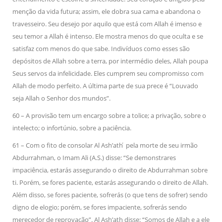
menção da vida futura; assim, ele dobra sua cama e abandona o
travesseiro. Seu desejo por aquilo que está com Allah é imenso e
seu temor a Allah é intenso. Ele mostra menos do que oculta e se
satisfaz com menos do que sabe. Indivíduos como esses são
depósitos de Allah sobre a terra, por intermédio deles, Allah poupa
Seus servos da infelicidade. Eles cumprem seu compromisso com
Allah de modo perfeito. A última parte de sua prece é “Louvado
seja Allah o Senhor dos mundos”.
60 – A provisão tem um encargo sobre a tolice; a privação, sobre o
intelecto; o infortúnio, sobre a paciência.
61 – Com o fito de consolar Al Ash’ath ́ pela morte de seu irmão
Abdurrahman, o Imam Ali (A.S.) disse: “Se demonstrares
impaciência, estarás assegurando o direito de Abdurrahman sobre
ti. Porém, se fores paciente, estarás assegurando o direito de Allah.
Além disso, se fores paciente, sofrerás (o que tens de sofrer) sendo
digno de elogio; porém, se fores impaciente, sofrerás sendo
merecedor de reprovação”. Al Ash’ath disse: “Somos de Allah e a ele