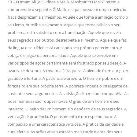
13 – O Imam Ali (A.S.) disse a Malik Al Ashtar: “Ó Malik, retém e
compreende o seguinte: Ó Malik, os que possuem uma convicção
fraca desprezam a si mesmos. Aquele que toma a ambição como o
seu lema, humilha a si mesmo. Aquele que torna público o seu
problema, está satisfeito com a humilhação. Aquele que revela
seus segredos aos outros, desrespeita a si mesmo. Aquele que faz
da língua o seu líder, está causando seu próprio perecimento. A
cobiça é o algoz da personalidade. Aquele que se envolve em
vários tipos de ações certamente será frustrado por seu desejo. A
avareza é desonra. A covardia é fraqueza. A piedade é um abrigo. A
gratidão é fortuna. A paciência é bravura. O homem pobre é um
forasteiro em sua própria terra. A pobreza impede o inteligente de
sustentar seus argumentos. A satisfação é a melhor companhia. As
boas maneiras são roupas novas. O grau de um homem é seu
intelecto. O peito de um homem é o depósito de seus segredos. A
veri cação é prudência. O pensamento é um espelho puro. A
compaixão é uma característica virtuosa. A prática da caridade é
cura efetiva. As ações atuais estarão mais tarde diante dos seus