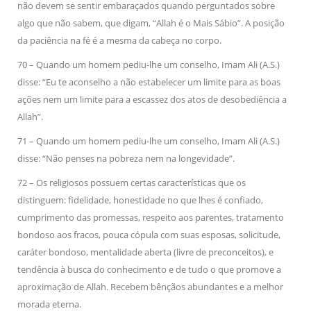
não devem se sentir embaraçados quando perguntados sobre
algo que não sabem, que digam, “Allah é o Mais Sábio”. A posição
da paciência na fé é a mesma da cabeça no corpo.
70 – Quando um homem pediu-lhe um conselho, Imam Ali (A.S.)
disse: “Eu te aconselho a não estabelecer um limite para as boas
ações nem um limite para a escassez dos atos de desobediência a
Allah”.
71 – Quando um homem pediu-lhe um conselho, Imam Ali (A.S.)
disse: “Não penses na pobreza nem na longevidade”.
72 – Os religiosos possuem certas características que os
distinguem: fidelidade, honestidade no que lhes é confiado,
cumprimento das promessas, respeito aos parentes, tratamento
bondoso aos fracos, pouca cópula com suas esposas, solicitude,
caráter bondoso, mentalidade aberta (livre de preconceitos), e
tendência à busca do conhecimento e de tudo o que promove a
aproximação de Allah. Recebem bênçãos abundantes e a melhor
morada eterna.