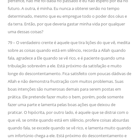
pertence, não me foi dada no passado e eu não espero por ela no
futuro. A outra, é minha. Eu nunca a obterei senão no tempo
determinado, mesmo que eu empregue todo o poder dos céus e
da terra. Então, por que deveria gastar minha vida por qualquer
uma dessas coisas?
79 – O verdadeiro crente é aquele que tira lições do que vê, medita
sobre as coisas quando está em silêncio, recorda a Allah quando
fala, agradece a Ele quando se vê rico, e é paciente quando uma
tribulação sobrevém a ele. Está próximo da satisfação e muito
longe do descontentamento. Fica satisfeito com poucas dádivas de
Allah e não demonstra frustração com muitos problemas. Suas
boas intenções são numerosas demais para serem postas em
prática. Ele pretende fazer muito o bem, porém, pode somente
fazer uma parte e lamenta pelas boas ações que deixou de
praticar. O hipócrita, por outro lado, é aquele que se distrai com o
que vê, se omite quando está em silêncio, profere coisas absurdas
quando fala, se excede quando se vê rico, e lamenta muito quando
um infortúnio chega a ele. Está próximo do descontentamento e