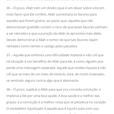
36 – Ó povo, Allah tem um direito (que é um dever sobre vós) em
todo favor que Ele confere. Allah aumentará os favores para
aqueles que forem gratos, ao passo que, aqueles que não
demonstram gratidão correm o risco de que esses favores venham
a ser retirados e que a punição de Allah se aproxime mais deles.
Deveis demonstrar a Allah o temor de que tais favores sejam
retirados como temeis o castigo pelos pecados.
37 – Aquele que enfrenta uma dificuldade material e não crê que
tal situação é um benefício de Allah para ele, é como alguém que
perde uma mensagem esperada. Aquele que recebe riqueza e não
crê que se trata de um meio de testá-lo, está, de modo insensato,
se sentindo seguro contra algo que é alarmante.
38 – Ó povo, suplicai a Allah para que vos conceda convicção, e
implorai a Ele por uma boa saúde. A boa saúde é a melhor das
graças, e a convicção é a melhor coisa que se perpetua no coração.
O verdadeiro injustiçado é aquele que é injusto para com sua