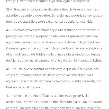
crença. O venturoso é aquele cuja convicção é apropriada.
39 – Ninguém encontra o verdadeiro sabor da fé sem que antes
acredite que tudo o que sobrevém a ele, não poderia ser evitado, e
que tudo o que não ocorre a ele, nunca poderia ter ocorrido.
40 – Os mais graves infortúnios que um crente pode sofrer são: a
privação do consolo proporcionado com a riqueza, do senso de
equidade para si mesmo e da abundância da recordação de Allah.
O que eu quero dizer com recordação de Allah não é a recitação de
Alhamdulillah ou de Subhannallah, mas a observância dos limites
de Allah sobre o halal (o puro, lícito) e o Haram (o impuro, o ilícito).
41 – Aquele que se satisfaz apenas com o que lhe é su ciente das
coisas mundanas, estará satisfeito com o mínimo disso, mas
aquele que não se satisfaz com o que lhe é su ciente, coisa alguma
bastará para satisfazê-lo.
42 – A morte é preferível à baixeza; a firmeza é preferível à
ansiedade. Esta vida consiste de dois dias: um é a teu favor e outro
contra ti. No primeiro, não deves ser negligente, no segundo, não