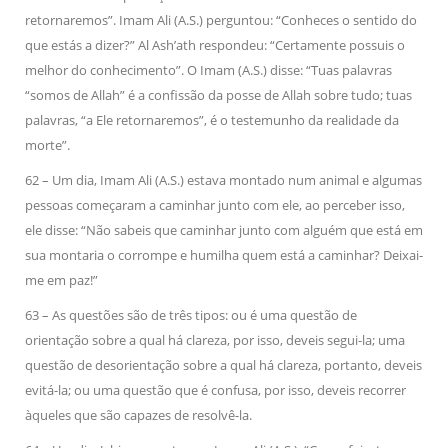
retornaremos”. Imam Ali (A.S.) perguntou: “Conheces o sentido do
que estás a dizer?” Al Ash’ath respondeu: “Certamente possuis o
melhor do conhecimento”. O Imam (A.S.) disse: “Tuas palavras
“somos de Allah” é a confissão da posse de Allah sobre tudo; tuas
palavras, “a Ele retornaremos”, é o testemunho da realidade da
morte”.
62 – Um dia, Imam Ali (A.S.) estava montado num animal e algumas
pessoas começaram a caminhar junto com ele, ao perceber isso,
ele disse: “Não sabeis que caminhar junto com alguém que está em
sua montaria o corrompe e humilha quem está a caminhar? Deixai-
me em paz!”
63 – As questões são de três tipos: ou é uma questão de
orientação sobre a qual há clareza, por isso, deveis segui-la; uma
questão de desorientação sobre a qual há clareza, portanto, deveis
evitá-la; ou uma questão que é confusa, por isso, deveis recorrer
àqueles que são capazes de resolvê-la.