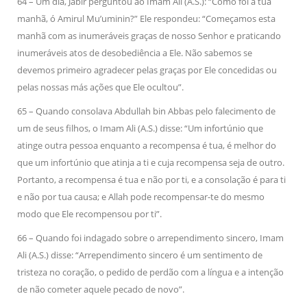
64 – Um dia, Jabir perguntou ao Imam Ali (A.S.): “Como foi a tua
manhã, ó Amirul Mu’uminin?” Ele respondeu: “Começamos esta
manhã com as inumeráveis graças de nosso Senhor e praticando
inumeráveis atos de desobediência a Ele. Não sabemos se
devemos primeiro agradecer pelas graças por Ele concedidas ou
pelas nossas más ações que Ele ocultou”.
65 – Quando consolava Abdullah bin Abbas pelo falecimento de
um de seus filhos, o Imam Ali (A.S.) disse: “Um infortúnio que
atinge outra pessoa enquanto a recompensa é tua, é melhor do
que um infortúnio que atinja a ti e cuja recompensa seja de outro.
Portanto, a recompensa é tua e não por ti, e a consolação é para ti
e não por tua causa; e Allah pode recompensar-te do mesmo
modo que Ele recompensou por ti”.
66 – Quando foi indagado sobre o arrependimento sincero, Imam
Ali (A.S.) disse: “Arrependimento sincero é um sentimento de
tristeza no coração, o pedido de perdão com a língua e a intenção
de não cometer aquele pecado de novo”.