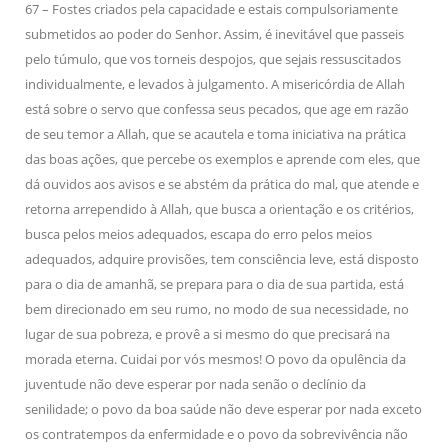
67 – Fostes criados pela capacidade e estais compulsoriamente
submetidos ao poder do Senhor. Assim, é inevitável que passeis
pelo túmulo, que vos torneis despojos, que sejais ressuscitados
individualmente, e levados à julgamento. A misericórdia de Allah
está sobre o servo que confessa seus pecados, que age em razão
de seu temor a Allah, que se acautela e toma iniciativa na prática
das boas ações, que percebe os exemplos e aprende com eles, que
dá ouvidos aos avisos e se abstém da prática do mal, que atende e
retorna arrependido à Allah, que busca a orientação e os critérios,
busca pelos meios adequados, escapa do erro pelos meios
adequados, adquire provisões, tem consciência leve, está disposto
para o dia de amanhã, se prepara para o dia de sua partida, está
bem direcionado em seu rumo, no modo de sua necessidade, no
lugar de sua pobreza, e provê a si mesmo do que precisará na
morada eterna. Cuidai por vós mesmos! O povo da opulência da
juventude não deve esperar por nada senão o declínio da
senilidade; o povo da boa saúde não deve esperar por nada exceto
os contratempos da enfermidade e o povo da sobrevivência não