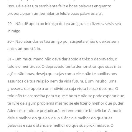
isso. Dá a eles um semblante feliz e boas palavras enquanto
proporcionam um semblante feliz e boas palavras a ti”.
29 – Não dê apoio ao inimigo de teu amigo, se o fizeres, serás seu
inimigo.
30 – Não abandones teu amigo por suspeita e não o deixes sem
antes admoestá-lo.
31 – Um muçulmano não deve dar apoio a três: o depravado, o
tolo e o mentiroso. O depravado tenta demonstrar que suas más
ações são boas, deseja que sejas como ele e não te auxilias nos
assuntos da tua religião nem da vida futura. É um insulto, uma
grosseria dar apoio a um indivíduo cuja visita te traz desonra. O
tolo não te aconselha para o que é bom e não se pode esperar que
te livre de algum problema mesmo se ele fizer o melhor que puder.
Ademais, o tolo te prejudicará pretendendo te beneficiar. A morte
dele é melhor do que a vida, o silêncio é melhor do que suas
palavras e sua distância é melhor do que sua proximidade. O