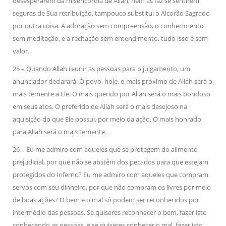
desesperarem da misericórdia de Allah, nem as faz se sentirem
seguras de Sua retribuição, tampouco substitui o Alcorão Sagrado
por outra coisa. A adoração sem compreensão, o conhecimento
sem meditação, e a recitação sem entendimento, tudo isso é sem
valor.
25 – Quando Allah reunir as pessoas para o julgamento, um
anunciador declarará: Ó povo, hoje, o mais próximo de Allah será o
mais temente a Ele. O mais querido por Allah será o mais bondoso
em seus atos. O preferido de Allah será o mais desejoso na
aquisição do que Ele possui, por meio da ação. O mais honrado
para Allah será o mais temente.
26 – Eu me admiro com aqueles que se protegem do alimento
prejudicial, por que não se abstêm dos pecados para que estejam
protegidos do Inferno? Eu me admiro com aqueles que compram
servos com seu dinheiro, por que não compram os livres por meio
de boas ações? O bem e o mal só podem ser reconhecidos por
intermédio das pessoas. Se quiseres reconhecer o bem, fazer isto
conhecendo as pessoas, e se quiseres conhecer o mal, fazer isto