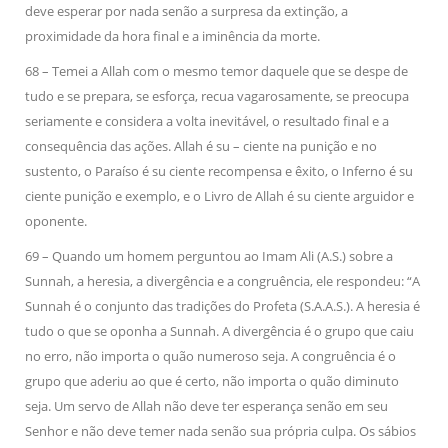
deve esperar por nada senão a surpresa da extinção, a
proximidade da hora final e a iminência da morte.
68 – Temei a Allah com o mesmo temor daquele que se despe de
tudo e se prepara, se esforça, recua vagarosamente, se preocupa
seriamente e considera a volta inevitável, o resultado final e a
consequência das ações. Allah é su – ciente na punição e no
sustento, o Paraíso é su ciente recompensa e êxito, o Inferno é su
ciente punição e exemplo, e o Livro de Allah é su ciente arguidor e
oponente.
69 – Quando um homem perguntou ao Imam Ali (A.S.) sobre a
Sunnah, a heresia, a divergência e a congruência, ele respondeu: “A
Sunnah é o conjunto das tradições do Profeta (S.A.A.S.). A heresia é
tudo o que se oponha a Sunnah. A divergência é o grupo que caiu
no erro, não importa o quão numeroso seja. A congruência é o
grupo que aderiu ao que é certo, não importa o quão diminuto
seja. Um servo de Allah não deve ter esperança senão em seu
Senhor e não deve temer nada senão sua própria culpa. Os sábios