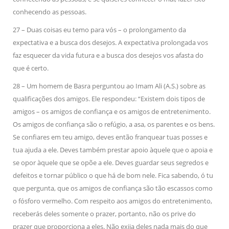
conhecendo as pessoas.
27 – Duas coisas eu temo para vós – o prolongamento da
expectativa e a busca dos desejos. A expectativa prolongada vos
faz esquecer da vida futura e a busca dos desejos vos afasta do
que é certo.
28 – Um homem de Basra perguntou ao Imam Ali (A.S.) sobre as
qualificações dos amigos. Ele respondeu: “Existem dois tipos de
amigos – os amigos de confiança e os amigos de entretenimento.
Os amigos de confiança são o refúgio, a asa, os parentes e os bens.
Se confiares em teu amigo, deves então franquear tuas posses e
tua ajuda a ele. Deves também prestar apoio àquele que o apoia e
se opor àquele que se opõe a ele. Deves guardar seus segredos e
defeitos e tornar público o que há de bom nele. Fica sabendo, ó tu
que pergunta, que os amigos de confiança são tão escassos como
o fósforo vermelho. Com respeito aos amigos do entretenimento,
receberás deles somente o prazer, portanto, não os prive do
prazer que proporciona a eles. Não exija deles nada mais do que