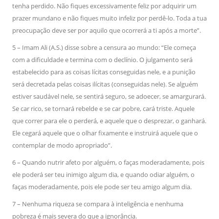
tenha perdido. Não fiques excessivamente feliz por adquirir um
prazer mundano e não fiques muito infeliz por perdê-lo. Toda a tua
preocupação deve ser por aquilo que ocorrerá a ti após a morte”.
5 – Imam Ali (A.S.) disse sobre a censura ao mundo: “Ele começa
com a dificuldade e termina com o declínio. O julgamento será
estabelecido para as coisas lícitas conseguidas nele, e a punição
será decretada pelas coisas ilícitas (conseguidas nele). Se alguém
estiver saudável nele, se sentirá seguro, se adoecer, se amargurará.
Se car rico, se tornará rebelde e se car pobre, cará triste. Aquele
que correr para ele o perderá, e aquele que o desprezar, o ganhará.
Ele cegará aquele que o olhar fixamente e instruirá aquele que o
contemplar de modo apropriado”.
6 – Quando nutrir afeto por alguém, o faças moderadamente, pois
ele poderá ser teu inimigo algum dia, e quando odiar alguém, o
faças moderadamente, pois ele pode ser teu amigo algum dia.
7 – Nenhuma riqueza se compara à inteligência e nenhuma
pobreza é mais severa do que a ignorância.