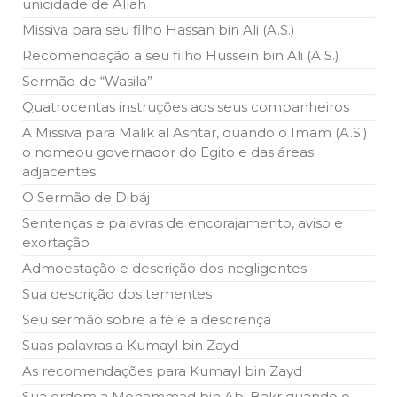
unicidade de Allah
todos os irmãos e irmãs um novo
Missiva para seu filho Hassan bin Ali (A.S.)
10 DE NOVEMBRO DE 2013
Recomendação a seu filho Hussein bin Ali (A.S.)
Falecimento do Imam Ali Ibn Al-Hussein
(A.S.)
Sermão de “Wasila”
Em nome de Deus, o Clemente, o Misericordioso! Diante da
Quatrocentas instruções aos seus companheiros
data em que relembramos o martírio do quarto Imam dos
muçulmanos, o Imam Ali Ibn Al-Hussein Ibn Ali Ibn Abi Táleb
A Missiva para Malik al Ashtar, quando o Imam (A.S.)
(A.S.), conhecido por “Zein Al-Ábidin” (Formosura
o nomeou governador do Egito e das áreas
adjacentes
NOTÍCIAS
O Sermão de Dibáj
3 DE JULHO DE 2014
Sentenças e palavras de encorajamento, aviso e
Centro Islâmico no Brasil recebe o ex-
exortação
ministro das Relações Exteriores da
República Islâmica do Irã
Admoestação e descrição dos negligentes
Na noite da quinta-feira, 03 de Abril, o Centro Islâmico no
Brasil recebeu em sua sede, em São Paulo, o ex-ministro das
Sua descrição dos tementes
Relações Exteriores da República Islâmica do Irã, Sr. Kamal
Kharrazi, que encontra-se visitando
Seu sermão sobre a fé e a descrença
Suas palavras a Kumayl bin Zayd
As recomendações para Kumayl bin Zayd
Sua ordem a Mohammad bin Abi Bakr quando o