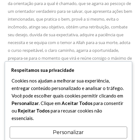
da orientação para a qual é chamado, que se agarra ao pescoço de
um orientador verdadeiro para se salvar, que apresenta ações bem
intencionadas, que pratica o bem, provê a si mesmo, evita o
incômodo, atinge seu objetivo, obtém uma retribuição, combate
seu desejo, duvida de sua expectativa, adquire a paciência que
necessita e se equipa com o temor a Allah para a sua morte, adota
o curso respeitável, o claro caminho, agarra a oportunidade,
prepara-se para o momento que virá e reúne consigo o máximo de
boas ações possível.
Respeitamos sua privacidade
82 – O Imam Ali (A.S.) perguntou a um homem sobre seu modo de
Cookies nos ajudam a melhorar sua experiência,
ser. O homem respondeu: “Temos esperança e temor”. O Imam
entregar conteúdo personalizado e analisar o tráfego.
(A.S.) disse: “Aquele que espera por algo, deve buscar o que espera,
Você pode escolher quais cookies permitir clicando em
e aquele que teme algo deve fugir do que teme. Eu não reconheço
Personalizar
. Clique em
Aceitar Todos
para consentir
a veracidade do temor de um homem que não despreza o desejo
ou
Rejeitar Todos
para recusar cookies não
com o qual se depara, e não reconheço a veracidade da esperança
essenciais.
de um homem que não demonstra firmeza diante do infortúnio
que o atinja, para que venha a obter o que espera”.
Personalizar