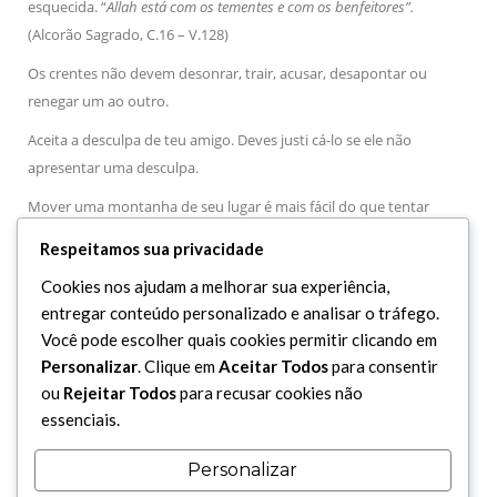
esquecida. “
Allah está com os tementes e com os benfeitores”.
(Alcorão Sagrado, C.16 – V.128)
Os crentes não devem desonrar, trair, acusar, desapontar ou
renegar um ao outro.
Aceita a desculpa de teu amigo. Deves justi cá-lo se ele não
apresentar uma desculpa.
Mover uma montanha de seu lugar é mais fácil do que tentar
arruinar um poder antes do tempo pré-determinado para sua
Respeitamos sua privacidade
queda.
Cookies nos ajudam a melhorar sua experiência,
Busca a ajuda de Allah e pratica a paciência. “
A terra pertence a Allah
entregar conteúdo personalizado e analisar o tráfego.
e Ele a dá em herança a quem Lhe apraz dentre os seus servos. A
Você pode escolher quais cookies permitir clicando em
recompensa será para os tementes”
(Alcorão Sagrado, C.7 – V.128)
Personalizar
. Clique em
Aceitar Todos
para consentir
ou
Rejeitar Todos
para recusar cookies não
Não ponhas em prática um assunto antes de seu momento
essenciais.
apropriado, se o fizeres te lamentarás.
Não deveis ter grandes expectativas em vossas vidas, do contrário
Personalizar
vossos corações se endurecerão.