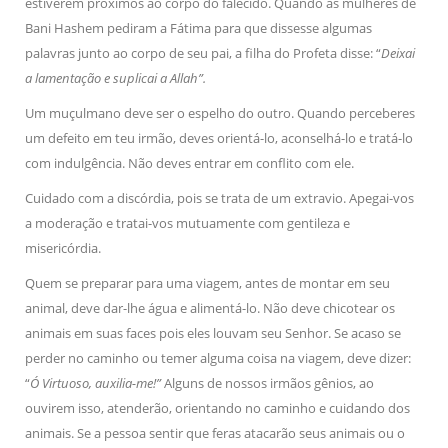
estiverem próximos ao corpo do falecido. Quando as mulheres de
Bani Hashem pediram a Fátima para que dissesse algumas
palavras junto ao corpo de seu pai, a filha do Profeta disse: “
Deixai
a lamentação e suplicai a Allah”.
Um muçulmano deve ser o espelho do outro. Quando perceberes
um defeito em teu irmão, deves orientá-lo, aconselhá-lo e tratá-lo
com indulgência. Não deves entrar em conflito com ele.
Cuidado com a discórdia, pois se trata de um extravio. Apegai-vos
a moderação e tratai-vos mutuamente com gentileza e
misericórdia.
Quem se preparar para uma viagem, antes de montar em seu
animal, deve dar-lhe água e alimentá-lo. Não deve chicotear os
animais em suas faces pois eles louvam seu Senhor. Se acaso se
perder no caminho ou temer alguma coisa na viagem, deve dizer:
“
Ó Virtuoso, auxilia-me!”
Alguns de nossos irmãos gênios, ao
ouvirem isso, atenderão, orientando no caminho e cuidando dos
animais. Se a pessoa sentir que feras atacarão seus animais ou o