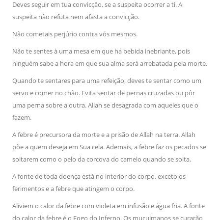
Deves seguir em tua convicção, se a suspeita ocorrer a ti. A
suspeita não refuta nem afasta a convicção.
Não cometais perjúrio contra vós mesmos.
Não te sentes à uma mesa em que há bebida inebriante, pois
ninguém sabe a hora em que sua alma será arrebatada pela morte.
Quando te sentares para uma refeição, deves te sentar como um
servo e comer no chão. Evita sentar de pernas cruzadas ou pôr
uma perna sobre a outra. Allah se desagrada com aqueles que o
fazem.
A febre é precursora da morte e a prisão de Allah na terra. Allah
põe a quem deseja em Sua cela. Ademais, a febre faz os pecados se
soltarem como o pelo da corcova do camelo quando se solta.
A fonte de toda doença está no interior do corpo, exceto os
ferimentos e a febre que atingem o corpo.
Aliviem o calor da febre com violeta em infusão e água fria. A fonte
do calor da febre é o Fogo do Inferno. Os muçulmanos se curarão