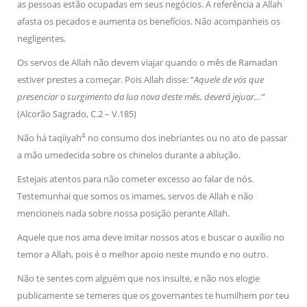
as pessoas estão ocupadas em seus negócios. A referência a Allah
afasta os pecados e aumenta os benefícios. Não acompanheis os
negligentes.
Os servos de Allah não devem viajar quando o mês de Ramadan
estiver prestes a começar. Pois Allah disse: “
Aquele de vós que
presenciar o surgimento da lua nova deste mês, deverá jejuar…”
(Alcorão Sagrado, C.2 – V.185)
4
Não há taqiiyah
no consumo dos inebriantes ou no ato de passar
a mão umedecida sobre os chinelos durante a ablução.
Estejais atentos para não cometer excesso ao falar de nós.
Testemunhai que somos os imames, servos de Allah e não
mencioneis nada sobre nossa posição perante Allah.
Aquele que nos ama deve imitar nossos atos e buscar o auxílio no
temor a Allah, pois é o melhor apoio neste mundo e no outro.
Não te sentes com alguém que nos insulte, e não nos elogie
publicamente se temeres que os governantes te humilhem por teu