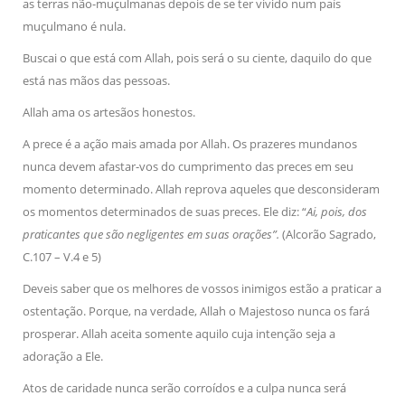
as terras não-muçulmanas depois de se ter vivido num país
muçulmano é nula.
Buscai o que está com Allah, pois será o su ciente, daquilo do que
está nas mãos das pessoas.
Allah ama os artesãos honestos.
A prece é a ação mais amada por Allah. Os prazeres mundanos
nunca devem afastar-vos do cumprimento das preces em seu
momento determinado. Allah reprova aqueles que desconsideram
os momentos determinados de suas preces. Ele diz: “
Ai, pois, dos
praticantes que são negligentes em suas orações”.
(Alcorão Sagrado,
C.107 – V.4 e 5)
Deveis saber que os melhores de vossos inimigos estão a praticar a
ostentação. Porque, na verdade, Allah o Majestoso nunca os fará
prosperar. Allah aceita somente aquilo cuja intenção seja a
adoração a Ele.
Atos de caridade nunca serão corroídos e a culpa nunca será