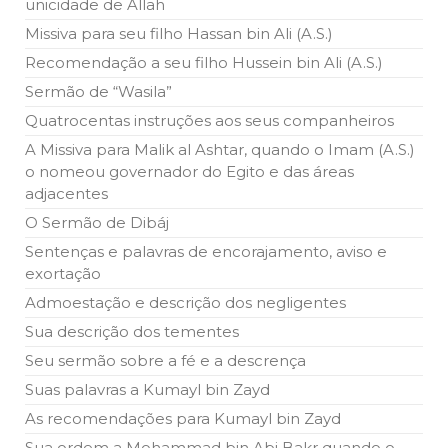
unicidade de Allah
todos os irmãos e irmãs um novo
Missiva para seu filho Hassan bin Ali (A.S.)
10 DE NOVEMBRO DE 2013
Recomendação a seu filho Hussein bin Ali (A.S.)
Falecimento do Imam Ali Ibn Al-Hussein
(A.S.)
Sermão de “Wasila”
Em nome de Deus, o Clemente, o Misericordioso! Diante da
Quatrocentas instruções aos seus companheiros
data em que relembramos o martírio do quarto Imam dos
muçulmanos, o Imam Ali Ibn Al-Hussein Ibn Ali Ibn Abi Táleb
A Missiva para Malik al Ashtar, quando o Imam (A.S.)
(A.S.), conhecido por “Zein Al-Ábidin” (Formosura
o nomeou governador do Egito e das áreas
adjacentes
NOTÍCIAS
O Sermão de Dibáj
3 DE JULHO DE 2014
Sentenças e palavras de encorajamento, aviso e
Centro Islâmico no Brasil recebe o ex-
exortação
ministro das Relações Exteriores da
República Islâmica do Irã
Admoestação e descrição dos negligentes
Na noite da quinta-feira, 03 de Abril, o Centro Islâmico no
Brasil recebeu em sua sede, em São Paulo, o ex-ministro das
Sua descrição dos tementes
Relações Exteriores da República Islâmica do Irã, Sr. Kamal
Kharrazi, que encontra-se visitando
Seu sermão sobre a fé e a descrença
Suas palavras a Kumayl bin Zayd
As recomendações para Kumayl bin Zayd
Sua ordem a Mohammad bin Abi Bakr quando o