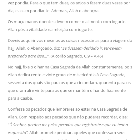
vez por dia. Para o que tem duas, os anjos o fazem duas vezes por
dia, e assim por diante. Ademais, Allah o abençoa.
Os muçulmanos doentes devem comer o alimento com iogurte.
Allah pôs a vitalidade na refeição com iogurte.
Deveis adquirir vós mesmos as coisas necessárias para a viagem do
hajj. Allah, o Abençoado, diz: “
Se tivessem decidido ir, ter-se-iam
preparado para isso…”.
(Alcorão Sagrado, C.9 – V.46)
No hajj, fixa o olhar na Casa Sagrada de Allah constantemente, pois
Allah dedica cento e vinte graus de misericórdia à Casa Sagrada,
sessenta dos quais são para os que a circundam, quarenta para os
que oram ali e vinte para os que se mantêm olhando fixamente
para a Caaba.
Confessa os pecados que lembrares ao estar na Casa Sagrada de
Allah. Com respeito aos pecados que não puderes recordar, dize:
“
Ó Senhor, perdoa-me pelos pecados que registraste e que eu tenha
esquecido”.
Allah promete perdoar aqueles que confessam seus