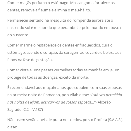
Comer maçãs perfuma o estômago. Mascar goma fortalece os
dentes, remove a fleuma e elimina o mau-hálito.
Permanecer sentado na mesquita do romper da aurora até o
nascer do sol é melhor do que perambular pelo mundo em busca
do sustento.
Comer marmelo restabelece os dentes enfraquecidos, cura o
estômago, acende o coração, dá coragem ao covarde e beleza aos
filhos na fase de gestação.
Comer vinte e uma passas vermelhas todas as manhãs em jejum
protege de todas as doenças, exceto da morte.
É recomendável aos muçulmanos que copulem com suas esposas
na primeira noite de Ramadan, pois Allah disse: “
Está-vos permitido
nas noites de jejum, acercar-vos de vossas esposas…”
(Alcorão
Sagrado, C.2 – V.187)
Não usem senão anéis de prata nos dedos, pois o Profeta (S.A.A.S.)
disse: