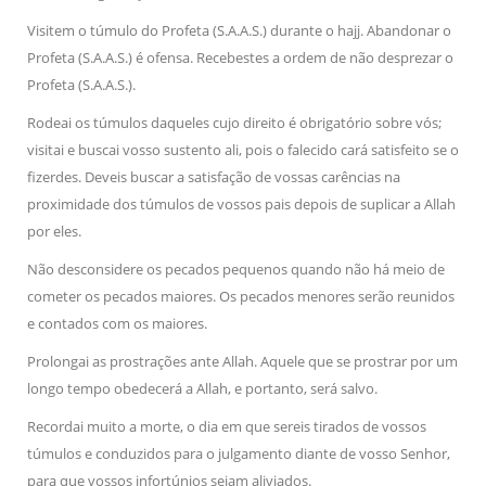
Visitem o túmulo do Profeta (S.A.A.S.) durante o hajj. Abandonar o
Profeta (S.A.A.S.) é ofensa. Recebestes a ordem de não desprezar o
Profeta (S.A.A.S.).
Rodeai os túmulos daqueles cujo direito é obrigatório sobre vós;
visitai e buscai vosso sustento ali, pois o falecido cará satisfeito se o
fizerdes. Deveis buscar a satisfação de vossas carências na
proximidade dos túmulos de vossos pais depois de suplicar a Allah
por eles.
Não desconsidere os pecados pequenos quando não há meio de
cometer os pecados maiores. Os pecados menores serão reunidos
e contados com os maiores.
Prolongai as prostrações ante Allah. Aquele que se prostrar por um
longo tempo obedecerá a Allah, e portanto, será salvo.
Recordai muito a morte, o dia em que sereis tirados de vossos
túmulos e conduzidos para o julgamento diante de vosso Senhor,
para que vossos infortúnios sejam aliviados.