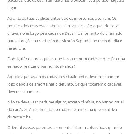
pecados, que os citam em detalhes e buscam seu perdão naquele
lugar.
Adianta as tuas súplicas antes que os infortúnios ocorram. Os
portões dos céus estão abertos em seis ocasiões: quando cai a
chuva, no esforço pela causa de Deus, no momento do chamado
para a oração, na recitação do Alcorão Sagrado, no meio do dia e
na aurora.
É obrigatório para aqueles que tocarem num cadáver que já tenha
esfriado, realizar o banho ritual (ghusl).
Aqueles que lavam os cadáveres ritualmente, devem se banhar
logo depois de amortalhar o defunto. Os que tocarem o cadáver,
devem se banhar.
Não se deve usar perfume algum, exceto cânfora, no banho ritual
do cadáver. A vestimenta do cadáver é a mesma que se utiliza
durante o hajj.
Orientai vossos parentes a somente falarem coisas boas quando