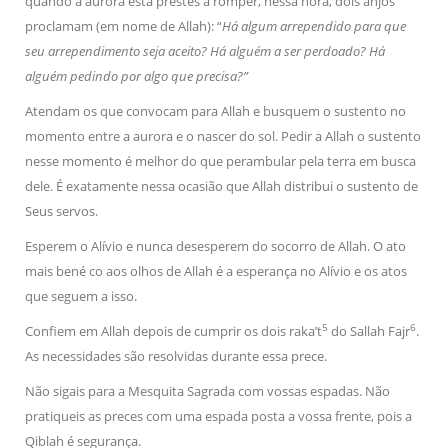
quando a aurora está prestes a romper, nessa hora, dois anjos
proclamam (em nome de Allah): “
Há algum arrependido para que
seu arrependimento seja aceito? Há alguém a ser perdoado? Há
alguém pedindo por algo que precisa?”
Atendam os que convocam para Allah e busquem o sustento no
momento entre a aurora e o nascer do sol. Pedir a Allah o sustento
nesse momento é melhor do que perambular pela terra em busca
dele. É exatamente nessa ocasião que Allah distribui o sustento de
Seus servos.
Esperem o Alívio e nunca desesperem do socorro de Allah. O ato
mais bené co aos olhos de Allah é a esperança no Alívio e os atos
que seguem a isso.
5
6
Confiem em Allah depois de cumprir os dois raka’t
do Sallah Fajr
.
As necessidades são resolvidas durante essa prece.
Não sigais para a Mesquita Sagrada com vossas espadas. Não
pratiqueis as preces com uma espada posta a vossa frente, pois a
Qiblah é segurança.