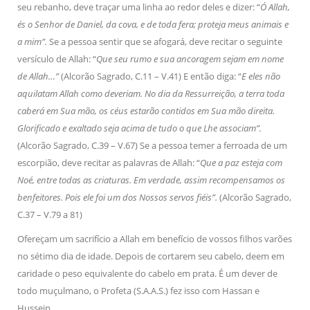
seu rebanho, deve traçar uma linha ao redor deles e dizer: “
Ó Allah,
és o Senhor de Daniel, da cova, e de toda fera; proteja meus animais e
a mim”.
Se a pessoa sentir que se afogará, deve recitar o seguinte
versículo de Allah: “
Que seu rumo e sua ancoragem sejam em nome
de Allah…”
(Alcorão Sagrado, C.11 – V.41) E então diga: “
E eles não
aquilatam Allah como deveriam. No dia da Ressurreição, a terra toda
caberá em Sua mão, os céus estarão contidos em Sua mão direita.
Glorificado e exaltado seja acima de tudo o que Lhe associam”.
(Alcorão Sagrado, C.39 – V.67) Se a pessoa temer a ferroada de um
escorpião, deve recitar as palavras de Allah: “
Que a paz esteja com
Noé, entre todas as criaturas. Em verdade, assim recompensamos os
benfeitores. Pois ele foi um dos Nossos servos fiéis”.
(Alcorão Sagrado,
C.37 – V.79 a 81)
Ofereçam um sacrifício a Allah em benefício de vossos filhos varões
no sétimo dia de idade. Depois de cortarem seu cabelo, deem em
caridade o peso equivalente do cabelo em prata. É um dever de
todo muçulmano, o Profeta (S.A.A.S.) fez isso com Hassan e
Hussein.