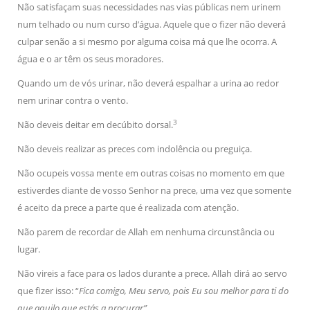
Não satisfaçam suas necessidades nas vias públicas nem urinem
num telhado ou num curso d’água. Aquele que o fizer não deverá
culpar senão a si mesmo por alguma coisa má que lhe ocorra. A
água e o ar têm os seus moradores.
Quando um de vós urinar, não deverá espalhar a urina ao redor
nem urinar contra o vento.
3
Não deveis deitar em decúbito dorsal.
Não deveis realizar as preces com indolência ou preguiça.
Não ocupeis vossa mente em outras coisas no momento em que
estiverdes diante de vosso Senhor na prece, uma vez que somente
é aceito da prece a parte que é realizada com atenção.
Não parem de recordar de Allah em nenhuma circunstância ou
lugar.
Não vireis a face para os lados durante a prece. Allah dirá ao servo
que fizer isso: “
Fica comigo, Meu servo, pois Eu sou melhor para ti do
que aquilo que estás a procurar”.