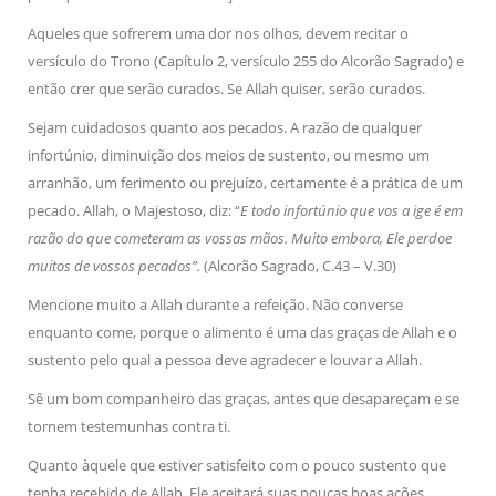
Aqueles que sofrerem uma dor nos olhos, devem recitar o
versículo do Trono (Capítulo 2, versículo 255 do Alcorão Sagrado) e
então crer que serão curados. Se Allah quiser, serão curados.
Sejam cuidadosos quanto aos pecados. A razão de qualquer
infortúnio, diminuição dos meios de sustento, ou mesmo um
arranhão, um ferimento ou prejuízo, certamente é a prática de um
pecado. Allah, o Majestoso, diz: “
E todo infortúnio que vos a ige é em
razão do que cometeram as vossas mãos. Muito embora, Ele perdoe
muitos de vossos pecados”.
(Alcorão Sagrado, C.43 – V.30)
Mencione muito a Allah durante a refeição. Não converse
enquanto come, porque o alimento é uma das graças de Allah e o
sustento pelo qual a pessoa deve agradecer e louvar a Allah.
Sê um bom companheiro das graças, antes que desapareçam e se
tornem testemunhas contra ti.
Quanto àquele que estiver satisfeito com o pouco sustento que
tenha recebido de Allah, Ele aceitará suas poucas boas ações.