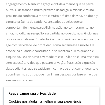
engasgamento. Nenhuma graça é obtida a menos que se perca
outra. O descanso é muito próximo da fadiga, a miséria é muito
próxima do conforto, a morte é muito próxima da vida, e a doença
é muito próxima da saúde. Abençoados aqueles que se
comportam fielmente para Allah na ação, no conhecimento, no
amor, no ódio, na recepção, na partida, no que diz, no silêncio, nas
obras e nas palavras. Excelente é o que possui conhecimento e que
age com seriedade, de prontidão, como se temesse a morte. Ele
aconselha quando é consultado, e se mantém quieto quando é
esquecido. Seu discurso é verdadeiro e seu silêncio é uma resposta
sem exaustão. Ai dos que passam privação, frustração e que são
desobedientes; que se satisfazem com o que praticam enquanto o
abominam nos outros, que humilham pessoas por fazerem o que
eles mesmos fazem.
Ó filho, deves saber que a afeição daqueles cujas palavras são
Respeitamos sua privacidade
indulgentes é compulsória.
Cookies nos ajudam a melhorar sua experiência,
Que Allah te oriente até a tua prosperidade e te conte entre as