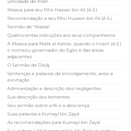
unicidade de Allah
todos os irmãos e irmãs um novo
Missiva para seu filho Hassan bin Ali (A.S.)
10 DE NOVEMBRO DE 2013
Recomendação a seu filho Hussein bin Ali (A.S.)
Falecimento do Imam Ali Ibn Al-Hussein
(A.S.)
Sermão de “Wasila”
Em nome de Deus, o Clemente, o Misericordioso! Diante da
Quatrocentas instruções aos seus companheiros
data em que relembramos o martírio do quarto Imam dos
muçulmanos, o Imam Ali Ibn Al-Hussein Ibn Ali Ibn Abi Táleb
A Missiva para Malik al Ashtar, quando o Imam (A.S.)
(A.S.), conhecido por “Zein Al-Ábidin” (Formosura
o nomeou governador do Egito e das áreas
adjacentes
NOTÍCIAS
O Sermão de Dibáj
3 DE JULHO DE 2014
Sentenças e palavras de encorajamento, aviso e
Centro Islâmico no Brasil recebe o ex-
exortação
ministro das Relações Exteriores da
República Islâmica do Irã
Admoestação e descrição dos negligentes
Na noite da quinta-feira, 03 de Abril, o Centro Islâmico no
Brasil recebeu em sua sede, em São Paulo, o ex-ministro das
Sua descrição dos tementes
Relações Exteriores da República Islâmica do Irã, Sr. Kamal
Kharrazi, que encontra-se visitando
Seu sermão sobre a fé e a descrença
Suas palavras a Kumayl bin Zayd
As recomendações para Kumayl bin Zayd
Sua ordem a Mohammad bin Abi Bakr quando o