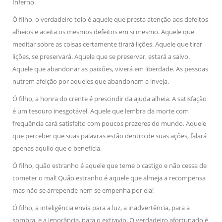
Inferno.
Ó filho, o verdadeiro tolo é aquele que presta atenção aos defeitos
alheios e aceita os mesmos defeitos em si mesmo. Aquele que
meditar sobre as coisas certamente tirará lições. Aquele que tirar
lições, se preservará. Aquele que se preservar, estará a salvo.
Aquele que abandonar as paixões, viverá em liberdade. As pessoas
nutrem afeição por aqueles que abandonam a inveja.
Ó filho, a honra do crente é prescindir da ajuda alheia. A satisfação
é um tesouro inesgotável. Aquele que lembra da morte com
frequência cará satisfeito com poucos prazeres do mundo. Aquele
que perceber que suas palavras estão dentro de suas ações, falará
apenas aquilo que o beneficia.
Ó filho, quão estranho é aquele que teme o castigo e não cessa de
cometer o mal! Quão estranho é aquele que almeja a recompensa
mas não se arrepende nem se empenha por ela!
Ó filho, a inteligência envia para a luz, a inadvertência, para a
sombra, e a ignorância, para o extravio. O verdadeiro afortunado é