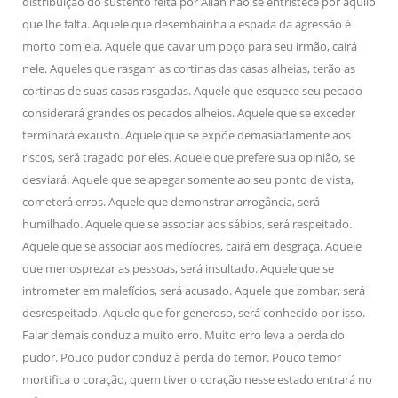
distribuição do sustento feita por Allah não se entristece por aquilo
que lhe falta. Aquele que desembainha a espada da agressão é
morto com ela. Aquele que cavar um poço para seu irmão, cairá
nele. Aqueles que rasgam as cortinas das casas alheias, terão as
cortinas de suas casas rasgadas. Aquele que esquece seu pecado
considerará grandes os pecados alheios. Aquele que se exceder
terminará exausto. Aquele que se expõe demasiadamente aos
riscos, será tragado por eles. Aquele que prefere sua opinião, se
desviará. Aquele que se apegar somente ao seu ponto de vista,
cometerá erros. Aquele que demonstrar arrogância, será
humilhado. Aquele que se associar aos sábios, será respeitado.
Aquele que se associar aos medíocres, cairá em desgraça. Aquele
que menosprezar as pessoas, será insultado. Aquele que se
intrometer em malefícios, será acusado. Aquele que zombar, será
desrespeitado. Aquele que for generoso, será conhecido por isso.
Falar demais conduz a muito erro. Muito erro leva a perda do
pudor. Pouco pudor conduz à perda do temor. Pouco temor
mortifica o coração, quem tiver o coração nesse estado entrará no