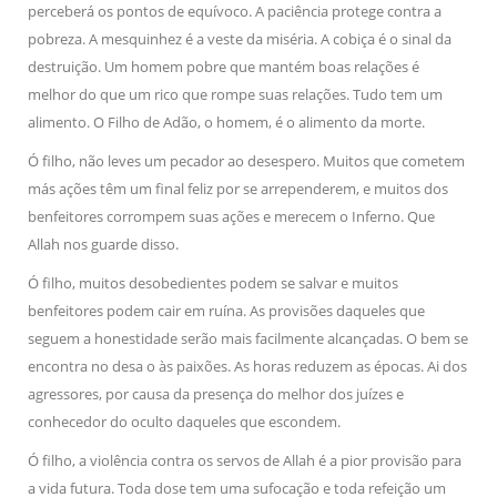
perceberá os pontos de equívoco. A paciência protege contra a
pobreza. A mesquinhez é a veste da miséria. A cobiça é o sinal da
destruição. Um homem pobre que mantém boas relações é
melhor do que um rico que rompe suas relações. Tudo tem um
alimento. O Filho de Adão, o homem, é o alimento da morte.
Ó filho, não leves um pecador ao desespero. Muitos que cometem
más ações têm um final feliz por se arrependerem, e muitos dos
benfeitores corrompem suas ações e merecem o Inferno. Que
Allah nos guarde disso.
Ó filho, muitos desobedientes podem se salvar e muitos
benfeitores podem cair em ruína. As provisões daqueles que
seguem a honestidade serão mais facilmente alcançadas. O bem se
encontra no desa o às paixões. As horas reduzem as épocas. Ai dos
agressores, por causa da presença do melhor dos juízes e
conhecedor do oculto daqueles que escondem.
Ó filho, a violência contra os servos de Allah é a pior provisão para
a vida futura. Toda dose tem uma sufocação e toda refeição um