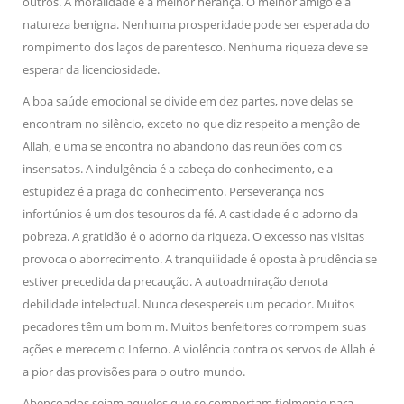
outros. A moralidade é a melhor herança. O melhor amigo é a
natureza benigna. Nenhuma prosperidade pode ser esperada do
rompimento dos laços de parentesco. Nenhuma riqueza deve se
esperar da licenciosidade.
A boa saúde emocional se divide em dez partes, nove delas se
encontram no silêncio, exceto no que diz respeito a menção de
Allah, e uma se encontra no abandono das reuniões com os
insensatos. A indulgência é a cabeça do conhecimento, e a
estupidez é a praga do conhecimento. Perseverança nos
infortúnios é um dos tesouros da fé. A castidade é o adorno da
pobreza. A gratidão é o adorno da riqueza. O excesso nas visitas
provoca o aborrecimento. A tranquilidade é oposta à prudência se
estiver precedida da precaução. A autoadmiração denota
debilidade intelectual. Nunca desespereis um pecador. Muitos
pecadores têm um bom m. Muitos benfeitores corrompem suas
ações e merecem o Inferno. A violência contra os servos de Allah é
a pior das provisões para o outro mundo.
Abençoados sejam aqueles que se comportam fielmente para