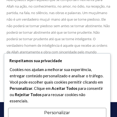
Allah na ação, no conhecimento, no amor, no ódio, na recepção, na
partida, na fala, no silêncio, nas obras e palavras. Um muçulmano
não é um verdadeiro muçul- mano até que se torne piedoso. Ele
não poderá se tornar piedoso sem antes se tornar abstinente. Não
poderá se tornar abstinente até que se torne prudente. Não
poderá se tornar prudente até que se torne inteligente. O
verdadeiro homem de inteligência é aquele que recebe as ordens
de Allah atentamente e obra com sinceridade pelo mundo
vindouro.
Respeitamos sua privacidade
Que Allah abençoe o Profeta Mohammad e a sua imaculada
Cookies nos ajudam a melhorar sua experiência,
família.
entregar conteúdo personalizado e analisar o tráfego.
Você pode escolher quais cookies permitir clicando em
Personalizar
. Clique em
Aceitar Todos
para consentir
ou
Rejeitar Todos
para recusar cookies não
essenciais.
Personalizar