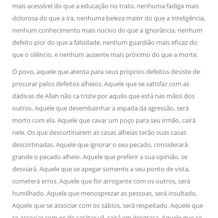
mais acessível do que a educação no trato, nenhuma fadiga mais
dolorosa do que a ira, nenhuma beleza maior do que a inteligência,
nenhum conhecimento mais nocivo do que a ignorância, nenhum
defeito pior do que a falsidade, nenhum guardião mais eficaz do
que o silêncio, e nenhum ausente mais próximo do que a morte.
Ó povo, aquele que atenta para seus próprios defeitos desiste de
procurar pelos defeitos alheios. Aquele que se satisfaz com as
dádivas de Allah não ca triste por aquilo que está nas mãos dos
outros. Aquele que desembainhar a espada da agressão, será
morto com ela. Aquele que cavar um poço para seu irmão, cairá
nele. Os que descortinarem as casas alheias terão suas casas
descortinadas. Aquele que ignorar o seu pecado, considerará
grande o pecado alheio. Aquele que preferir a sua opinião, se
desviará. Aquele que se apegar somente a seu ponto de vista,
cometerá erros. Aquele que for arrogante com os outros, será
humilhado. Aquele que menosprezar as pessoas, será insultado.
Aquele que se associar com os sábios, será respeitado. Aquele que
se associar com os de caráter vil, cairá em desgraça. Aquele que se