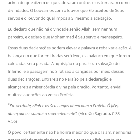
acima do que dizem os que adoraram outros e os tomaram como
divindades. O Louvamos com o louvor que Ele aceitou de Seus
servos e o louvor do qual impôs a Si mesmo a aceitação.
Eu declaro que não há divindade senão Allah, sem nenhum
parceiro, e declaro que Mohammad é Seu servo e mensageiro.
Essas duas declarações podem elevar a palavra e rebaixar a ação. A
balança em que forem tiradas será leve, e a balança em que forem
colocadas será pesada. A aquisição do paraíso, a salvação do
Inferno, e a passagem no Sirat são alcançadas por meio dessas
duas declarações. Entrareis no Paraíso pela declaração e
alcançareis a misericórdia divina pela oração. Portanto, enviai
muitas saudações ao vosso Profeta.
“
Em verdade, Allah e os Seus anjos abençoam o Profeta. Ó fiéis,
abençoai-o e saudai-o reverentemente”.
(Alcorão Sagrado, C.33 –
V.56)
Ó povo, certamente não há honra maior do que o Islam, nenhuma