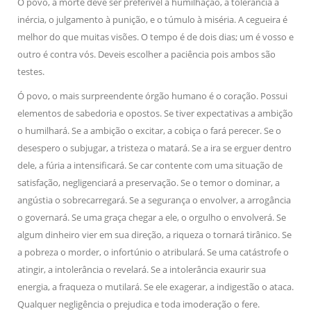
Ó povo, a morte deve ser preferível à humilhação, a tolerância à
inércia, o julgamento à punição, e o túmulo à miséria. A cegueira é
melhor do que muitas visões. O tempo é de dois dias; um é vosso e
outro é contra vós. Deveis escolher a paciência pois ambos são
testes.
Ó povo, o mais surpreendente órgão humano é o coração. Possui
elementos de sabedoria e opostos. Se tiver expectativas a ambição
o humilhará. Se a ambição o excitar, a cobiça o fará perecer. Se o
desespero o subjugar, a tristeza o matará. Se a ira se erguer dentro
dele, a fúria a intensificará. Se car contente com uma situação de
satisfação, negligenciará a preservação. Se o temor o dominar, a
angústia o sobrecarregará. Se a segurança o envolver, a arrogância
o governará. Se uma graça chegar a ele, o orgulho o envolverá. Se
algum dinheiro vier em sua direção, a riqueza o tornará tirânico. Se
a pobreza o morder, o infortúnio o atribulará. Se uma catástrofe o
atingir, a intolerância o revelará. Se a intolerância exaurir sua
energia, a fraqueza o mutilará. Se ele exagerar, a indigestão o ataca.
Qualquer negligência o prejudica e toda imoderação o fere.