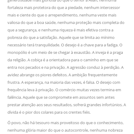
generosidade mais gloriosa do que o temor a Allah, nenhuma
fortaleza mais protetora do que a piedade, nenhum intercessor
mais e ciente do que o arrependimento, nenhuma veste mais
valiosa do que a boa saúde, nenhuma proteção mais completa do
que a segurança, e nenhuma riqueza é mais efetiva contra a
pobreza do que a satisfação. Aquele que se limita ao mínimo
necessário terá tranquilidade. O desejo é a chave para a fadiga. O
monopólio é um meio de se chegar à exaustão. A inveja é a praga
da religião. A cobiça é a orientadora para o caminho em que se
entra nos pecados e na privação. A agressão conduz à perdição. A
avidez abrange os piores defeitos. A ambição frequentemente
frustra. A esperança, na maioria das vezes, é falsa. O desejo com
frequência leva à privação. O comércio muitas vezes termina em
falência. Aquele que se compromete em assuntos sem antes
prestar atenção aos seus resultados, sofrerá grandes infortúnios. A
dívida é o pior dos colares para os crentes fiéis.
Ó povo, não há tesouro mais proveitoso do que o conhecimento,
nenhuma glória maior do que o autocontrole, nenhuma nobreza