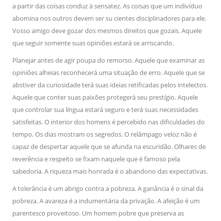
a partir das coisas conduz à sensatez. As coisas que um indivíduo
abomina nos outros devem ser su cientes disciplinadores para ele.
Vosso amigo deve gozar dos mesmos direitos que gozais. Aquele
que seguir somente suas opiniões estará se arriscando.
Planejar antes de agir poupa do remorso. Aquele que examinar as
opiniões alheias reconhecerá uma situação de erro. Aquele que se
abstiver da curiosidade terá suas ideias retificadas pelos intelectos.
Aquele que conter suas paixões protegerá seu prestígio. Aquele
que controlar sua língua estará seguro e terá suas necessidades
satisfeitas. O interior dos homens é percebido nas dificuldades do
tempo. Os dias mostram os segredos. O relâmpago veloz não é
capaz de despertar aquele que se afunda na escuridão. Olhares de
reverência e respeito se fixam naquele que é famoso pela
sabedoria. A riqueza mais honrada é o abandono das expectativas.
A tolerância é um abrigo contra a pobreza. A ganância é o sinal da
pobreza. A avareza é a indumentária da privação. A afeição é um
parentesco proveitoso. Um homem pobre que preserva as