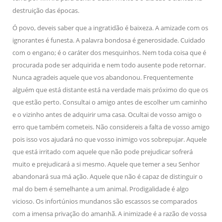
destruição das épocas.
Ó povo, deveis saber que a ingratidão é baixeza. A amizade com os
ignorantes é funesta. A palavra bondosa é generosidade. Cuidado
com o engano; é o caráter dos mesquinhos. Nem toda coisa que é
procurada pode ser adquirida e nem todo ausente pode retornar.
Nunca agradeis aquele que vos abandonou. Frequentemente
alguém que está distante está na verdade mais próximo do que os
que estão perto. Consultai o amigo antes de escolher um caminho
e o vizinho antes de adquirir uma casa. Ocultai de vosso amigo o
erro que também cometeis. Não considereis a falta de vosso amigo
pois isso vos ajudará no que vosso inimigo vos sobrepujar. Aquele
que está irritado com aquele que não pode prejudicar sofrerá
muito e prejudicará a si mesmo. Aquele que temer a seu Senhor
abandonará sua má ação. Aquele que não é capaz de distinguir o
mal do bem é semelhante a um animal. Prodigalidade é algo
vicioso. Os infortúnios mundanos são escassos se comparados
com a imensa privação do amanhã. A inimizade é a razão de vossa