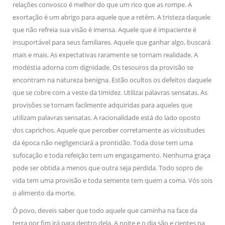
relações convosco é melhor do que um rico que as rompe. A
exortação é um abrigo para aquele que a retém. A tristeza daquele
que não refreia sua visão é imensa. Aquele que é impaciente é
insuportável para seus familiares. Aquele que ganhar algo, buscará
mais e mais. As expectativas raramente se tornam realidade. A
modéstia adorna com dignidade. Os tesouros da provisão se
encontram na natureza benigna. Estão ocultos os defeitos daquele
que se cobre com a veste da timidez. Utilizai palavras sensatas. As
provisões se tornam facilmente adquiridas para aqueles que
utilizam palavras sensatas. A racionalidade está do lado oposto
dos caprichos. Aquele que perceber corretamente as vicissitudes
da época não negligenciará a prontidão. Toda dose tem uma
sufocação e toda refeição tem um engasgamento. Nenhuma graça
pode ser obtida a menos que outra seja perdida. Todo sopro de
vida tem uma provisão e toda semente tem quem a coma. Vós sois
o alimento da morte.
Ó povo, deveis saber que todo aquele que caminha na face da
terra por fim irá para dentro dela. A noite e o dia são e cientes na