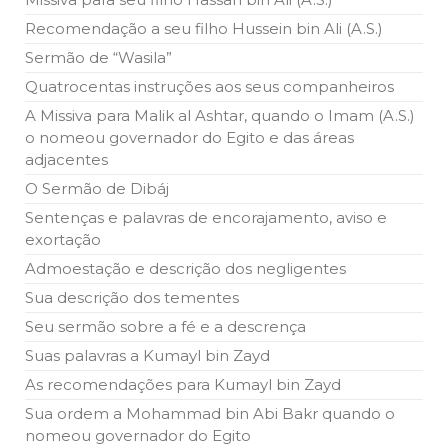
10 DE NOVEMBRO DE 2013
Recomendação a seu filho Hussein bin Ali (A.S.)
Falecimento do Imam Ali Ibn Al-Hussein
(A.S.)
Sermão de “Wasila”
Em nome de Deus, o Clemente, o Misericordioso! Diante da
Quatrocentas instruções aos seus companheiros
data em que relembramos o martírio do quarto Imam dos
muçulmanos, o Imam Ali Ibn Al-Hussein Ibn Ali Ibn Abi Táleb
A Missiva para Malik al Ashtar, quando o Imam (A.S.)
(A.S.), conhecido por “Zein Al-Ábidin” (Formosura
o nomeou governador do Egito e das áreas
adjacentes
NOTÍCIAS
O Sermão de Dibáj
3 DE JULHO DE 2014
Sentenças e palavras de encorajamento, aviso e
Centro Islâmico no Brasil recebe o ex-
exortação
ministro das Relações Exteriores da
República Islâmica do Irã
Admoestação e descrição dos negligentes
Na noite da quinta-feira, 03 de Abril, o Centro Islâmico no
Brasil recebeu em sua sede, em São Paulo, o ex-ministro das
Sua descrição dos tementes
Relações Exteriores da República Islâmica do Irã, Sr. Kamal
Kharrazi, que encontra-se visitando
Seu sermão sobre a fé e a descrença
Suas palavras a Kumayl bin Zayd
As recomendações para Kumayl bin Zayd
Sua ordem a Mohammad bin Abi Bakr quando o
nomeou governador do Egito