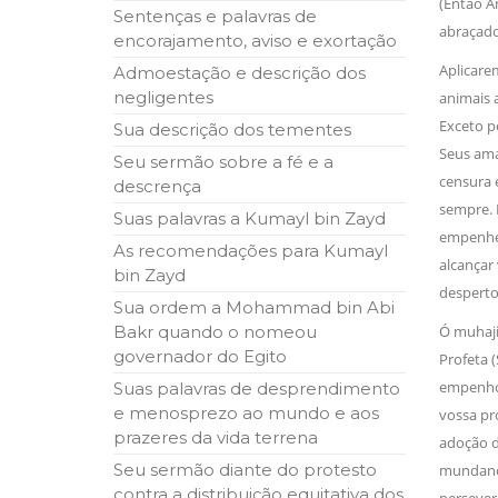
(Então A
Sentenças e palavras de
abraçado
encorajamento, aviso e exortação
Aplicare
Admoestação e descrição dos
negligentes
animais 
Exceto pe
Sua descrição dos tementes
Seus ama
Seu sermão sobre a fé e a
censura e
descrença
sempre. N
Suas palavras a Kumayl bin Zayd
empenhei
As recomendações para Kumayl
alcançar
bin Zayd
desperto
Sua ordem a Mohammad bin Abi
Bakr quando o nomeou
Ó muhaji
governador do Egito
Profeta (
empenho e
Suas palavras de desprendimento
e menosprezo ao mundo e aos
vossa pr
prazeres da vida terrena
adoção
Seu sermão diante do protesto
mundanos 
contra a distribuição equitativa dos