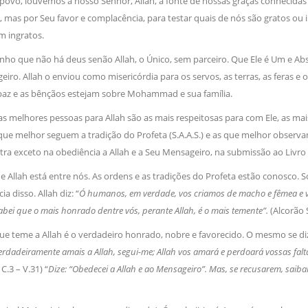
ó povo, louvemos a nosso Senhor, Allah, a fonte de nossas graças conhecida
magnitude. Mais
Hejrita. Desejamos a todos os 
 mas por Seu favor e complacência, para testar quais de nós são gratos ou i
m ingratos.
NOTÍCIAS
ssein (A.S.)
ho que não há deus senão Allah, o Único, sem parceiro. Que Ele é Um 
3 DE JULHO DE 2014
 Diante da data em que
Centro Islâmico no Bra
iro. Allah o enviou como misericórdia para os servos, as terras, as feras e os
lmanos, o Imam Ali Ibn Al-
Relações Exteriores da
or “Zein Al-Ábidin” (Formosura
paz e as bênçãos estejam sobre Mohammad e sua família.
Na noite da quinta-feira, 03 de 
sede, em São Paulo, o ex-minist
as melhores pessoas para Allah são as mais respeitosas para com Ele, as mai
do Irã, Sr. Kamal Kharrazi, que 
 que melhor seguem a tradição do Profeta (S.A.A.S.) e as que melhor observ
ra exceto na obediência a Allah e a Seu Mensageiro, na submissão ao Livro de 
e Allah está entre nós. As ordens e as tradições do Profeta estão conosco.
ia disso. Allah diz: “
Ó humanos, em verdade, vos criamos de macho e fêmea e 
abei que o mais honrado dentre vós, perante Allah, é o mais temente”.
(Alcorão
ue teme a Allah é o verdadeiro honrado, nobre e favorecido. O mesmo se di
erdadeiramente amais a Allah, segui-me; Allah vos amará e perdoará vossas falt
C.3 – V.31) “
Dize: “Obedecei a Allah e ao Mensageiro”. Mas, se recusarem, saib