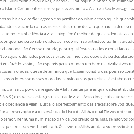
mirul Mu’uminin elevou a voz, dizendo), Ó muhajirin, ó Ansar, ó muçulman
 o Islam? Certamente sois vós que deveis muito a Allah e a Seu Mensageiro, s
mos as leis do Alcorão Sagrado e as partilhas do Islam a todo aquele que vo
abatidos de acordo com os nossos ritos, e que declara que não há deus se
lo temor e a obediência a Allah, ninguém é melhor do que os demais. Allah c
dos que não serão submetidos ao medo nem se entristecerão. Em verdade
 abandona não é vossa morada, para a qual fostes criados e convidados. Ele
ão sejais ludibriados por seus prazeres imediatos depois de serdes alertado
 em fazê-lo. Assim, não espereis para o mundo um bom m. Rivalizai-vos uns 
 vossas moradas, que se determinou que fossem construídas, pois são constr
u vosso interesse nessas moradas, convidou-vos para elas e lá estabelece
rin, ó ansar, ó povo da religião de Allah, atentai para as qualidades atribuíd
S.A.A.S.) e os vossos esforços na causa de Allah. Acaso imaginais, que venc
 obediência a Allah? Buscai o aperfeiçoamento das graças sobre vós, que 
ópria preservação e a observância do Livro de Allah, o qual Ele vos orde
 do temor, nenhuma humilhação da vida vos prejudicará. Mas, se não vos 
que procurais vos beneficiará. Ó servos de Allah, adotai a submissão às or