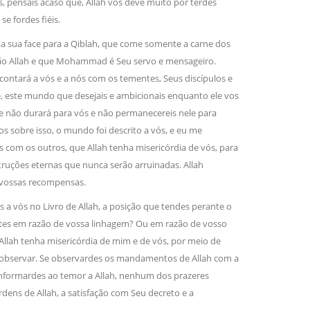
os, pensais acaso que, Allah vos deve muito por terdes
e fordes fiéis.
lta sua face para a Qiblah, que come somente a carne dos
não Allah e que Mohammad é Seu servo e mensageiro.
ontará a vós e a nós com os tementes, Seus discípulos e
, este mundo que desejais e ambicionais enquanto ele vos
 não durará para vós e não permanecereis nele para
s sobre isso, o mundo foi descrito a vós, e eu me
com os outros, que Allah tenha misericórdia de vós, para
uções eternas que nunca serão arruinadas. Allah
u vossas recompensas.
as a vós no Livro de Allah, a posição que tendes perante o
estes em razão de vossa linhagem? Ou em razão de vosso
Allah tenha misericórdia de mim e de vós, por meio de
nou observar. Se observardes os mandamentos de Allah com a
conformardes ao temor a Allah, nenhum dos prazeres
dens de Allah, a satisfação com Seu decreto e a