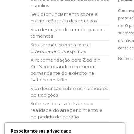
persevera
espólios
Com respe
Seu pronunciamento sobre a
proprieda
distribuição justa das riquezas
ele. O pa
Sua descrição do mundo para os
submeter
tementes
divinas n
Seu sermão sobre a fé e a
conte en
diversidade dos espíritos
No fim, e
A recomendação para Ziad bin
An-Nadr quando o nomeou
comandante do exército na
Batalha de Siffin
Sua descrição sobre os narradores
de tradições
Sobre as bases do Islam e a
realidade do arrependimento e
do pedido de perdão
O testamento a seu filho Al-
Respeitamos sua privacidade
Hassan (A.S.)