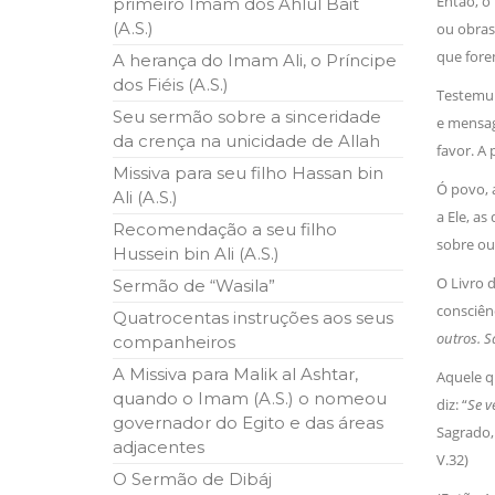
Então, 
primeiro Imam dos Ahlul Bait
ter entrado numa guerra cultural e religiosa de 
(A.S.)
ou obras,
que fore
A herança do Imam Ali, o Príncipe
10 DE NOVEMBRO DE 2013
Falecimento do Imam Ali Ibn Al-Hu
dos Fiéis (A.S.)
Testemun
Em nome de Deus, o Clemente, o Misericordioso!
Seu sermão sobre a sinceridade
e mensage
relembramos o martírio do quarto Imam dos muçu
Hussein Ibn Ali Ibn Abi Táleb (A.S.), conhecido p
da crença na unicidade de Allah
favor. A 
Missiva para seu filho Hassan bin
Ó povo, 
Ali (A.S.)
a Ele, as
Recomendação a seu filho
sobre out
Hussein bin Ali (A.S.)
O Livro d
Sermão de “Wasila”
consciênc
Quatrocentas instruções aos seus
outros. S
companheiros
A Missiva para Malik al Ashtar,
Aquele q
quando o Imam (A.S.) o nomeou
diz: “
Se v
governador do Egito e das áreas
Sagrado, 
adjacentes
V.32)
O Sermão de Dibáj