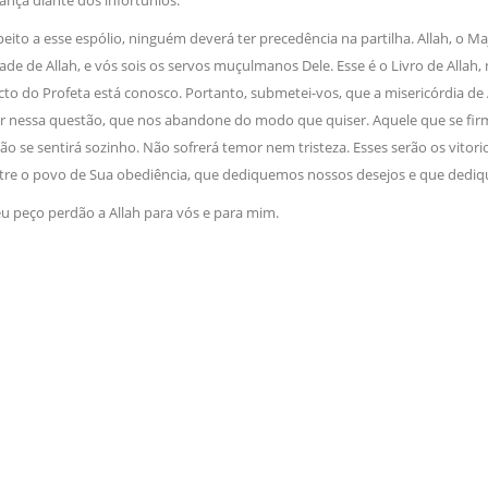
nça diante dos infortúnios.
ito a esse espólio, ninguém deverá ter precedência na partilha. Allah, o Ma
de de Allah, e vós sois os servos muçulmanos Dele. Esse é o Livro de All
cto do Profeta está conosco. Portanto, submetei-vos, que a misericórdia de 
 nessa questão, que nos abandone do modo que quiser. Aquele que se firmar 
ão se sentirá sozinho. Não sofrerá temor nem tristeza. Esses serão os vi
tre o povo de Sua obediência, que dediquemos nossos desejos e que dediqu
u peço perdão a Allah para vós e para mim.