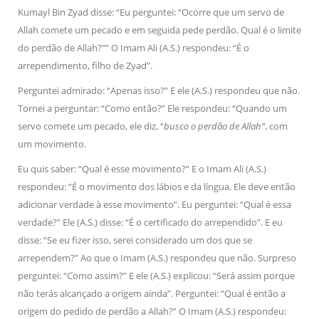
Kumayl Bin Zyad disse: “Eu perguntei: “Ocorre que um servo de
Allah comete um pecado e em seguida pede perdão. Qual é o limite
do perdão de Allah?”” O Imam Ali (A.S.) respondeu: “É o
arrependimento, filho de Zyad”.
Perguntei admirado: “Apenas isso?” E ele (A.S.) respondeu que não.
Tornei a perguntar: “Como então?” Ele respondeu: “Quando um
servo comete um pecado, ele diz, “
busco o perdão de Allah”
, com
um movimento.
Eu quis saber: “Qual é esse movimento?” E o Imam Ali (A.S.)
respondeu: “É o movimento dos lábios e da língua. Ele deve então
adicionar verdade à esse movimento”. Eu perguntei: “Qual é essa
verdade?” Ele (A.S.) disse: “É o certificado do arrependido”. E eu
disse: “Se eu fizer isso, serei considerado um dos que se
arrependem?” Ao que o Imam (A.S.) respondeu que não. Surpreso
perguntei: “Como assim?” E ele (A.S.) explicou: “Será assim porque
não terás alcançado a origem ainda”. Perguntei: “Qual é então a
origem do pedido de perdão a Allah?” O Imam (A.S.) respondeu: