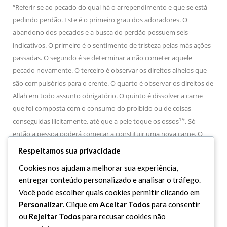
“Referir-se ao pecado do qual há o arrependimento e que se está
pedindo perdão. Este é o primeiro grau dos adoradores. O
abandono dos pecados e a busca do perdão possuem seis
indicativos. O primeiro é o sentimento de tristeza pelas más ações
passadas. O segundo é se determinar a não cometer aquele
pecado novamente. O terceiro é observar os direitos alheios que
são compulsórios para o crente. O quarto é observar os direitos de
Allah em todo assunto obrigatório. O quinto é dissolver a carne
que foi composta com o consumo do proibido ou de coisas
19
conseguidas ilicitamente, até que a pele toque os ossos
. Só
então a pessoa poderá começar a constituir uma nova carne. O
sexto é fazer o corpo sofrer com a obediência a Allah tão
Respeitamos sua privacidade
severamente quanto a intensidade dos prazeres sentidos com a
Cookies nos ajudam a melhorar sua experiência,
desobediência a Ele”.
entregar conteúdo personalizado e analisar o tráfego.
Você pode escolher quais cookies permitir clicando em
Personalizar
. Clique em
Aceitar Todos
para consentir
19 Por meio do jejum.
ou
Rejeitar Todos
para recusar cookies não