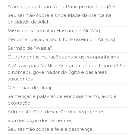
Ano Novo Islâmico e Início de Muharam
A herança do Imam Ali, o Príncipe dos Fiéis (A.S.)
Em nome de Deus, O Clemente, O Misericordioso! O Centro
Islâmico no Brasil parabeniza a nação islâmica pela chegada
Seu sermão sobre a sinceridade da crença na
no ano novo muçulmano de 1435 Hejrita. Desejamos a
unicidade de Allah
todos os irmãos e irmãs um novo
Missiva para seu filho Hassan bin Ali (A.S.)
10 DE NOVEMBRO DE 2013
Recomendação a seu filho Hussein bin Ali (A.S.)
Falecimento do Imam Ali Ibn Al-Hussein
(A.S.)
Sermão de “Wasila”
Em nome de Deus, o Clemente, o Misericordioso! Diante da
Quatrocentas instruções aos seus companheiros
data em que relembramos o martírio do quarto Imam dos
muçulmanos, o Imam Ali Ibn Al-Hussein Ibn Ali Ibn Abi Táleb
A Missiva para Malik al Ashtar, quando o Imam (A.S.)
(A.S.), conhecido por “Zein Al-Ábidin” (Formosura
o nomeou governador do Egito e das áreas
adjacentes
NOTÍCIAS
O Sermão de Dibáj
3 DE JULHO DE 2014
Sentenças e palavras de encorajamento, aviso e
Centro Islâmico no Brasil recebe o ex-
exortação
ministro das Relações Exteriores da
República Islâmica do Irã
Admoestação e descrição dos negligentes
Na noite da quinta-feira, 03 de Abril, o Centro Islâmico no
Brasil recebeu em sua sede, em São Paulo, o ex-ministro das
Sua descrição dos tementes
Relações Exteriores da República Islâmica do Irã, Sr. Kamal
Kharrazi, que encontra-se visitando
Seu sermão sobre a fé e a descrença