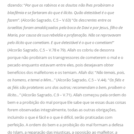
dizendo: “
Por que os rabinos e os doutos não lhes proibiram a
blasfêmia e se fartaram do que é ilícito. Quão detestável é o que
fazem”.
(Alcorão Sagrado, C.5 – V.63) “
Os descrentes entre os
israelitas foram amaldiçoados pela boca de Davi e por Jesus, filho de
Maria, por causa de sua rebeldia e profanação. Não se reprovavam
pelo ilícito que cometiam. E que detestável é o que o cometiam!”
(Alcorão Sagrado, C.5 – V.78 e 79). Allah os cobriu de desonra
porque não proibiram os transgressores de cometerem o mal e o
pecado enquanto estavam entre eles, pois desejavam obter
benefícios dos malfeitores e os temiam. Allah diz: “
Não temais, pois,
os homens, e temei a Mim…”
(Alcorão Sagrado, C.5 – V.44). “
Os fiéis e
as fiéis são protetores uns dos outros; recomendam o bem, proíbem o
ilícito…”
(Alcorão Sagrado, C.9 – V.71). Allah começou pela ordem do
bem e a proibição do mal porque Ele sabe que se essas duas coisas
forem observadas integralmente, todas as outras obrigações,
incluindo o que é fácil e o que é difícil, serão praticadas com
perfeição. A ordem do bem e a proibição do mal formam a defesa
do Islam, a reparação das injustiças, a oposição ao malfeitor, a