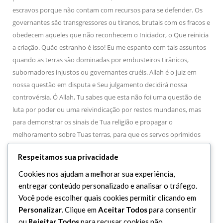
escravos porque não contam com recursos para se defender. Os
governantes são transgressores ou tiranos, brutais com os fracos e
obedecem aqueles que não reconhecem o Iniciador, o Que reinicia
a criação. Quão estranho é isso! Eu me espanto com tais assuntos
quando as terras são dominadas por embusteiros tirânicos,
subornadores injustos ou governantes cruéis. Allah é o juiz em
nossa questão em disputa e Seu julgamento decidirá nossa
controvérsia. Ó Allah, Tu sabes que esta não foi uma questão de
luta por poder ou uma reivindicação por restos mundanos, mas
para demonstrar os sinais de Tua religião e propagar o
melhoramento sobre Tuas terras, para que os servos oprimidos
tenham segurança e Tuas ordens, tradições e leis sejam postas em
Respeitamos sua privacidade
prática. E se vós não tivésseis nos apoiado e sido justos conosco,
os malfeitores teriam vos sobrepujado e levado a cabo a intenção
Cookies nos ajudam a melhorar sua experiência,
de extinguir a luz de vosso Profeta (S.A.A.S.). Allah nos basta por
entregar conteúdo personalizado e analisar o tráfego.
protetor. Nele confiamos, a Ele recorremos e para Ele será nosso
Você pode escolher quais cookies permitir clicando em
retorno.
Personalizar
. Clique em
Aceitar Todos
para consentir
ou
Rejeitar Todos
para recusar cookies não