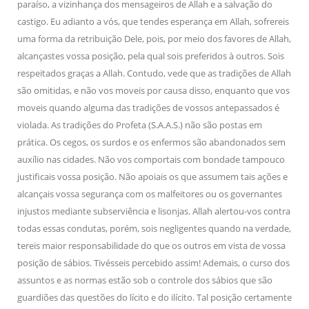
paraíso, a vizinhança dos mensageiros de Allah e a salvação do
castigo. Eu adianto a vós, que tendes esperança em Allah, sofrereis
uma forma da retribuição Dele, pois, por meio dos favores de Allah,
alcançastes vossa posição, pela qual sois preferidos à outros. Sois
respeitados graças a Allah. Contudo, vede que as tradições de Allah
são omitidas, e não vos moveis por causa disso, enquanto que vos
moveis quando alguma das tradições de vossos antepassados é
violada. As tradições do Profeta (S.A.A.S.) não são postas em
prática. Os cegos, os surdos e os enfermos são abandonados sem
auxílio nas cidades. Não vos comportais com bondade tampouco
justificais vossa posição. Não apoiais os que assumem tais ações e
alcançais vossa segurança com os malfeitores ou os governantes
injustos mediante subserviência e lisonjas. Allah alertou-vos contra
todas essas condutas, porém, sois negligentes quando na verdade,
tereis maior responsabilidade do que os outros em vista de vossa
posição de sábios. Tivésseis percebido assim! Ademais, o curso dos
assuntos e as normas estão sob o controle dos sábios que são
guardiões das questões do lícito e do ilícito. Tal posição certamente