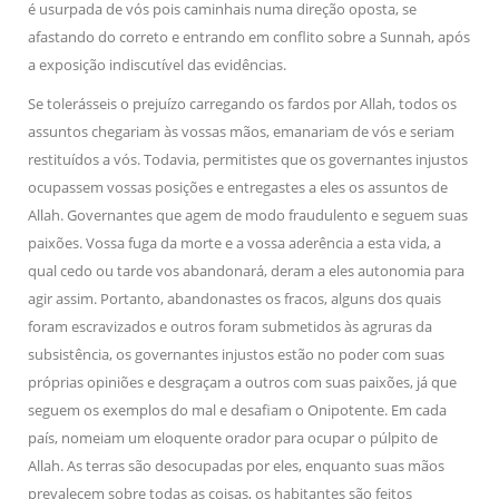
é usurpada de vós pois caminhais numa direção oposta, se
afastando do correto e entrando em conflito sobre a Sunnah, após
a exposição indiscutível das evidências.
Se tolerásseis o prejuízo carregando os fardos por Allah, todos os
assuntos chegariam às vossas mãos, emanariam de vós e seriam
restituídos a vós. Todavia, permitistes que os governantes injustos
ocupassem vossas posições e entregastes a eles os assuntos de
Allah. Governantes que agem de modo fraudulento e seguem suas
paixões. Vossa fuga da morte e a vossa aderência a esta vida, a
qual cedo ou tarde vos abandonará, deram a eles autonomia para
agir assim. Portanto, abandonastes os fracos, alguns dos quais
foram escravizados e outros foram submetidos às agruras da
subsistência, os governantes injustos estão no poder com suas
próprias opiniões e desgraçam a outros com suas paixões, já que
seguem os exemplos do mal e desafiam o Onipotente. Em cada
país, nomeiam um eloquente orador para ocupar o púlpito de
Allah. As terras são desocupadas por eles, enquanto suas mãos
prevalecem sobre todas as coisas, os habitantes são feitos