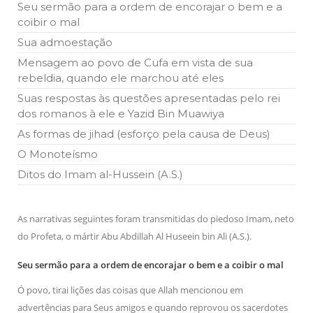
Seu sermão para a ordem de encorajar o bem e a
Islâmico no Brasil parabeniza a nação islâmica pela chegada
no ano novo muçulmano de 1435 Hejrita. Desejamos a
coibir o mal
todos os irmãos e irmãs um novo
Sua admoestação
10 DE NOVEMBRO DE 2013
Mensagem ao povo de Cufa em vista de sua
Falecimento do Imam Ali Ibn Al-Hussein
rebeldia, quando ele marchou até eles
(A.S.)
Suas respostas às questões apresentadas pelo rei
Em nome de Deus, o Clemente, o Misericordioso! Diante da
data em que relembramos o martírio do quarto Imam dos
dos romanos à ele e Yazid Bin Muawiya
muçulmanos, o Imam Ali Ibn Al-Hussein Ibn Ali Ibn Abi Táleb
(A.S.), conhecido por “Zein Al-Ábidin” (Formosura
As formas de jihad (esforço pela causa de Deus)
O Monoteísmo
NOTÍCIAS
Ditos do Imam al-Hussein (A.S.)
3 DE JULHO DE 2014
Centro Islâmico no Brasil recebe o ex-
ministro das Relações Exteriores da
As narrativas seguintes foram transmitidas do piedoso Imam, neto
República Islâmica do Irã
do Profeta, o mártir Abu Abdillah Al Huseein bin Ali (A.S.).
Na noite da quinta-feira, 03 de Abril, o Centro Islâmico no
Brasil recebeu em sua sede, em São Paulo, o ex-ministro das
Relações Exteriores da República Islâmica do Irã, Sr. Kamal
Seu sermão para a ordem de encorajar o bem e a coibir o mal
Kharrazi, que encontra-se visitando
Ó povo, tirai lições das coisas que Allah mencionou em
advertências para Seus amigos e quando reprovou os sacerdotes