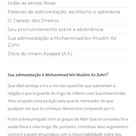
todas as sextas-feiras
Islâmico no Brasil parabeniza a nação islâmica pela chegada
no ano novo muçulmano de 1435 Hejrita. Desejamos a
Palavras de admoestação, ascetismo e sabedoria
todos os irmãos e irmãs um novo
O Tratado dos Direitos
10 DE NOVEMBRO DE 2013
Seu pronunciamento sobre a abstinência
Falecimento do Imam Ali Ibn Al-Hussein
(A.S.)
Sua admoestação à Mohammad bin Muslim Az
Em nome de Deus, o Clemente, o Misericordioso! Diante da
Zuhri
data em que relembramos o martírio do quarto Imam dos
muçulmanos, o Imam Ali Ibn Al-Hussein Ibn Ali Ibn Abi Táleb
Ditos do Imam Assajad (A.S.)
(A.S.), conhecido por “Zein Al-Ábidin” (Formosura
NOTÍCIAS
3
Sua admoestação à Mohammad bin Muslim Az Zuhri
3 DE JULHO DE 2014
Que Allah proteja a ti e a nós das questões que subvertem a
Centro Islâmico no Brasil recebe o ex-
religião e que te guarde do Fogo do Inferno com Sua misericórdia.
ministro das Relações Exteriores da
República Islâmica do Irã
Tens ocupado uma posição pela qual és merecedor de que
Na noite da quinta-feira, 03 de Abril, o Centro Islâmico no
qualquer um que te conheças demonstre compaixão por ti.
Brasil recebeu em sua sede, em São Paulo, o ex-ministro das
Relações Exteriores da República Islâmica do Irã, Sr. Kamal
Foste sobrecarregado com as graças de Allah Que te concedeu boa
Kharrazi, que encontra-se visitando
saúde física e vida longa. Ele, portanto, constituiu Seus argumentos
contra ti a quem encarregou com a responsabilidade sobre Seu