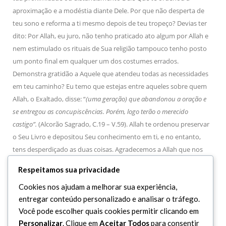
aproximação e a modéstia diante Dele. Por que não desperta de
teu sono e reforma a ti mesmo depois de teu tropeço? Devias ter
dito: Por Allah, eu juro, não tenho praticado ato algum por Allah e
nem estimulado os rituais de Sua religião tampouco tenho posto
um ponto final em qualquer um dos costumes errados.
Demonstra gratidão a Aquele que atendeu todas as necessidades
em teu caminho? Eu temo que estejas entre aqueles sobre quem
Allah, o Exaltado, disse: “
(uma geração) que abandonou a oração e
se entregou as concupiscências. Porém, logo terão o merecido
castigo”.
(Alcorão Sagrado, C.19 – V.59). Allah te ordenou preservar
o Seu Livro e depositou Seu conhecimento em ti, e no entanto,
tens desperdiçado as duas coisas. Agradecemos a Allah que nos
protegeu daquilo com que Ele te afligiu. Salam.
Respeitamos sua privacidade
3 Era um dos desviados da companhia do Imam Ali (A.S.) e seus
Cookies nos ajudam a melhorar sua experiência,
filhos (A.S.). Seu pai e seu avô integraram o exercito dos incrédulos
entregar conteúdo personalizado e analisar o tráfego.
na batalha de Badr e ele sempre foi um súdito a família de Marwan
Você pode escolher quais cookies permitir clicando em
e foi o professor dos filhos do Hisham ibn Abdel Malik.
Personalizar
. Clique em
Aceitar Todos
para consentir