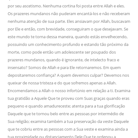
por seu ascetismo. Nenhuma cortina foi posta entre Allah e eles.
Os prazeres mundanos não puderam encantá-los e não receberam
nenhuma atenção de sua parte. Eles ansiavam por Allah, buscavam
por Ele e então, com brevidade, conseguiram o que desejavam. Se
este mundo te torna dessa maneira, quando estás envelhecendo,
possuindo um conhecimento profundo e estando tão próximo da
morte, como pode então um adolescente ser poupado dos
prazeres mundanos, quando é ignorante, de intelecto fraco e
insensato? Somos de Allah e para Ele retornaremos. Em quem
depositaremos confiança? A quem devemos culpar? Devemos nos
queixar de nossa tristeza e do que sofremos apenas a Allah.
Encomendamos a Allah o nosso infortúnio em relação a ti. Examina
tua gratidão a Aquele Que te proveu com Suas graças quando eras
pequeno e quando amadureceste; atenta para a tua glorificação
Daquele que te tornou belo entre as pessoas por intermédio de
Sua religião; examina também a tua preservação da veste Daquele
que te cobriu entre as pessoas com a Sua veste e examina ainda a
tua proximidade ou distanciamento Dele Que te ordenou a