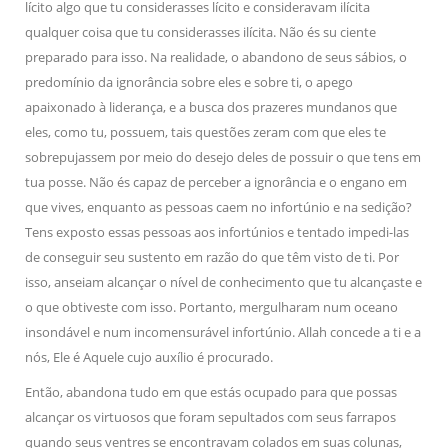
lícito algo que tu considerasses lícito e consideravam ilícita
qualquer coisa que tu considerasses ilícita. Não és su ciente
preparado para isso. Na realidade, o abandono de seus sábios, o
predomínio da ignorância sobre eles e sobre ti, o apego
apaixonado à liderança, e a busca dos prazeres mundanos que
eles, como tu, possuem, tais questões zeram com que eles te
sobrepujassem por meio do desejo deles de possuir o que tens em
tua posse. Não és capaz de perceber a ignorância e o engano em
que vives, enquanto as pessoas caem no infortúnio e na sedição?
Tens exposto essas pessoas aos infortúnios e tentado impedi-las
de conseguir seu sustento em razão do que têm visto de ti. Por
isso, anseiam alcançar o nível de conhecimento que tu alcançaste e
o que obtiveste com isso. Portanto, mergulharam num oceano
insondável e num incomensurável infortúnio. Allah concede a ti e a
nós, Ele é Aquele cujo auxílio é procurado.
Então, abandona tudo em que estás ocupado para que possas
alcançar os virtuosos que foram sepultados com seus farrapos
quando seus ventres se encontravam colados em suas colunas,