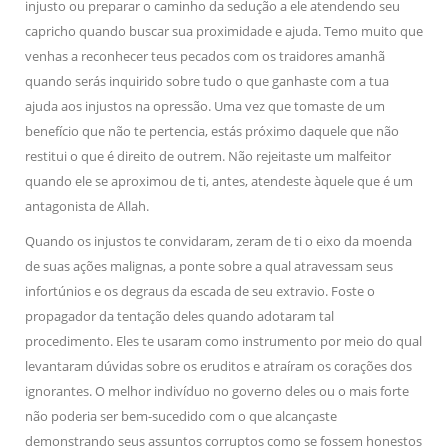
injusto ou preparar o caminho da sedução a ele atendendo seu
capricho quando buscar sua proximidade e ajuda. Temo muito que
venhas a reconhecer teus pecados com os traidores amanhã
quando serás inquirido sobre tudo o que ganhaste com a tua
ajuda aos injustos na opressão. Uma vez que tomaste de um
benefício que não te pertencia, estás próximo daquele que não
restitui o que é direito de outrem. Não rejeitaste um malfeitor
quando ele se aproximou de ti, antes, atendeste àquele que é um
antagonista de Allah.
Quando os injustos te convidaram, zeram de ti o eixo da moenda
de suas ações malignas, a ponte sobre a qual atravessam seus
infortúnios e os degraus da escada de seu extravio. Foste o
propagador da tentação deles quando adotaram tal
procedimento. Eles te usaram como instrumento por meio do qual
levantaram dúvidas sobre os eruditos e atraíram os corações dos
ignorantes. O melhor indivíduo no governo deles ou o mais forte
não poderia ser bem-sucedido com o que alcançaste
demonstrando seus assuntos corruptos como se fossem honestos