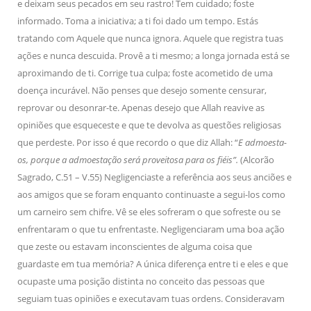
e deixam seus pecados em seu rastro! Tem cuidado; foste
informado. Toma a iniciativa; a ti foi dado um tempo. Estás
tratando com Aquele que nunca ignora. Aquele que registra tuas
ações e nunca descuida. Provê a ti mesmo; a longa jornada está se
aproximando de ti. Corrige tua culpa; foste acometido de uma
doença incurável. Não penses que desejo somente censurar,
reprovar ou desonrar-te. Apenas desejo que Allah reavive as
opiniões que esqueceste e que te devolva as questões religiosas
que perdeste. Por isso é que recordo o que diz Allah: “
E admoesta-
os, porque a admoestação será proveitosa para os fiéis”.
(Alcorão
Sagrado, C.51 – V.55) Negligenciaste a referência aos seus anciões e
aos amigos que se foram enquanto continuaste a segui-los como
um carneiro sem chifre. Vê se eles sofreram o que sofreste ou se
enfrentaram o que tu enfrentaste. Negligenciaram uma boa ação
que zeste ou estavam inconscientes de alguma coisa que
guardaste em tua memória? A única diferença entre ti e eles e que
ocupaste uma posição distinta no conceito das pessoas que
seguiam tuas opiniões e executavam tuas ordens. Consideravam