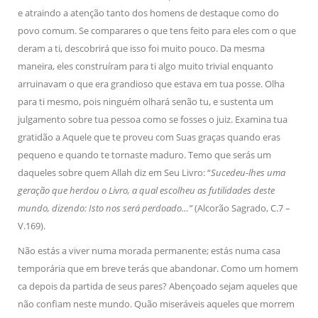
e atraindo a atenção tanto dos homens de destaque como do
povo comum. Se comparares o que tens feito para eles com o que
deram a ti, descobrirá que isso foi muito pouco. Da mesma
maneira, eles construíram para ti algo muito trivial enquanto
arruinavam o que era grandioso que estava em tua posse. Olha
para ti mesmo, pois ninguém olhará senão tu, e sustenta um
julgamento sobre tua pessoa como se fosses o juiz. Examina tua
gratidão a Aquele que te proveu com Suas graças quando eras
pequeno e quando te tornaste maduro. Temo que serás um
daqueles sobre quem Allah diz em Seu Livro: “
Sucedeu-lhes uma
geração que herdou o Livro, a qual escolheu as futilidades deste
mundo, dizendo: Isto nos será perdoado…”
(Alcorão Sagrado, C.7 –
V.169).
Não estás a viver numa morada permanente; estás numa casa
temporária que em breve terás que abandonar. Como um homem
ca depois da partida de seus pares? Abençoado sejam aqueles que
não confiam neste mundo. Quão miseráveis aqueles que morrem