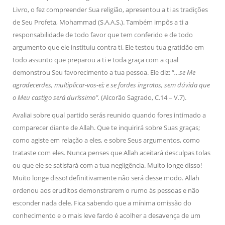
Livro, o fez compreender Sua religião, apresentou a ti as tradições
de Seu Profeta, Mohammad (S.A.A.S.). Também impôs a ti a
responsabilidade de todo favor que tem conferido e de todo
argumento que ele instituiu contra ti. Ele testou tua gratidão em
todo assunto que preparou a ti e toda graça com a qual
demonstrou Seu favorecimento a tua pessoa. Ele diz: “
…se Me
agradecerdes, multiplicar-vos-ei; e se fordes ingratos, sem dúvida que
o Meu castigo será duríssimo”.
(Alcorão Sagrado, C.14 – V.7).
Avaliai sobre qual partido serás reunido quando fores intimado a
comparecer diante de Allah. Que te inquirirá sobre Suas graças;
como agiste em relação a eles, e sobre Seus argumentos, como
trataste com eles. Nunca penses que Allah aceitará desculpas tolas
ou que ele se satisfará com a tua negligência. Muito longe disso!
Muito longe disso! definitivamente não será desse modo. Allah
ordenou aos eruditos demonstrarem o rumo às pessoas e não
esconder nada dele. Fica sabendo que a mínima omissão do
conhecimento e o mais leve fardo é acolher a desavença de um