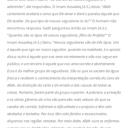
aderentes”
, ele respondeu. O Imam Assadeq (A.S.) disse: “
Allah
certamente aceitará o servo que Ele amar e dará o paraíso àquele que
Ele aceitar. De que tipo de nossos seguidores tu és?”
O homem não
encontrou resposta. Sadir perguntou então ao Imam (A.S.):
“
Quantos são os tipos de vossos seguidores, filho do Profeta?”
O
Imam Assadeq (A.S.) falou: “
Nossos seguidores são de três tipos. Um
é aquele que nge ser nosso seguidor, quando na realidade, é o oposto
disso; outro é aquele que nos ama secretamente e não nos segue em
público, e um terceiro é aquele que nos ama secreta e abertamente.
Esse é do melhor grupo de seguidores. São os que se saciam da água
fresca e recebem o conhecimento da interpretação correta do Livro de
Allah, da distinção do certo e do errado e das causas de todas as
coisas. Portanto, fazem parte do grupo superior. A pobreza, a privação
e os vários gêneros de crise são para eles mais velozes do que os
cavalos de corrida. Sofreram a dificuldade e o prejuízo e têm sido
abalados e testados. Por isso, têm sido feridos e assassinados,
dispersos nas regiões remotas. Por meio deles, Allah cura os enfermos