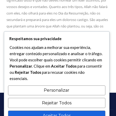
significado disso é que não deveis nomear um líder sozinhos, por
vossos desejos e vontades. Quanto aos três tipos, Allah não falará
com eles, não olhará para eles no Dia da Ressurreição, não os
secundará e preparará para eles um doloroso castigo. São aqueles
que plantam uma árvore que Allah não plantou, ou seja, são os
que nomeiam um líder a partir de seus desejos, que negam um
Respeitamos sua privacidade
líder que Allah nomeia; que afirmam que aquelas duas pessoas (os
dois imames da época) nada têm a ver com o Islam. Allah diz: “
Teu
Cookies nos ajudam a melhorar sua experiência,
Senhor cria e escolhe da maneira que melhor Lhe apraz, ao passo que
entregar conteúdo personalizado e analisar o tráfego.
eles não têm a faculdade da escolha…”
(Alcorão Sagrado, C.28 –
Você pode escolher quais cookies permitir clicando em
V.68).”
Personalizar
. Clique em
Aceitar Todos
para consentir
ou
Rejeitar Todos
para recusar cookies não
essenciais.
Personalizar
Rejeitar Todos
Aceitar Todos