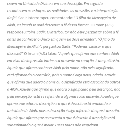
creem na Unicidade Divina e em sua descrição. Em seguida,
reconhecem os esboços, as realidades, as provisões e a interpretação
da fé”.
Sadir interrompeu comentando: “
Ó filho do Mensageiro de
Allah, eu jamais te ouvi descrever a fé dessa forma”.
O Imam (A.S.)
respondeu: “
Sim, Sadir. O interlocutor não deve perguntar sobre a fé
antes de conhecer o Único em quem ele deve acreditar”. “Ó filho do
Mensageiro de Allah”
, perguntou Sadir, “
Poderias explicar o que
disseste?”
O Imam (A.S.) falou: “
Aquele que afirma que conhece Allah
em vista da impressão intrínseca presente no coração, é um politeísta.
Aquele que afirma conhecer Allah pelo nome, não pelo significado,
está afirmando o contrário, pois o nome é algo novo, criado. Aquele
que afirma que adora o nome ou o significado está associando outros
a Allah. Aquele que afirma que adora o significado pela descrição, não
pela percepção, está se referindo a alguma coisa ausente. Aquele que
afirma que adora a descrição e o que é descrito está anulando a
unicidade de Allah, pois a descrição é algo diferente do que é descrito.
Aquele que afirma que acrescenta o que é descrito à descrição está
subestimando o que é maior. Esses todos não respeitam