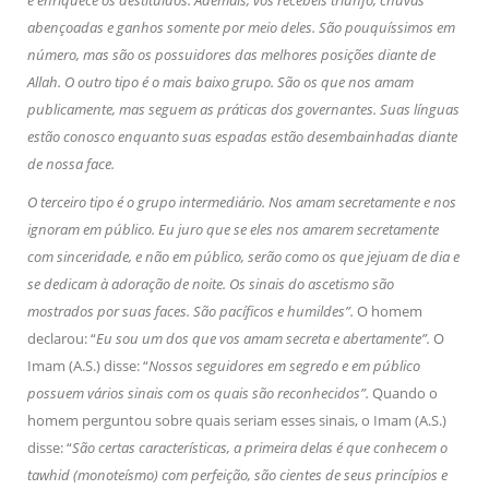
e enriquece os destituídos. Ademais, vós recebeis triunfo, chuvas
abençoadas e ganhos somente por meio deles. São pouquíssimos em
número, mas são os possuidores das melhores posições diante de
Allah. O outro tipo é o mais baixo grupo. São os que nos amam
publicamente, mas seguem as práticas dos governantes. Suas línguas
estão conosco enquanto suas espadas estão desembainhadas diante
de nossa face.
O terceiro tipo é o grupo intermediário. Nos amam secretamente e nos
ignoram em público. Eu juro que se eles nos amarem secretamente
com sinceridade, e não em público, serão como os que jejuam de dia e
se dedicam à adoração de noite. Os sinais do ascetismo são
mostrados por suas faces. São pacíficos e humildes”.
O homem
declarou: “
Eu sou um dos que vos amam secreta e abertamente”.
O
Imam (A.S.) disse: “
Nossos seguidores em segredo e em público
possuem vários sinais com os quais são reconhecidos”.
Quando o
homem perguntou sobre quais seriam esses sinais, o Imam (A.S.)
disse: “
São certas características, a primeira delas é que conhecem o
tawhid (monoteísmo) com perfeição, são cientes de seus princípios e