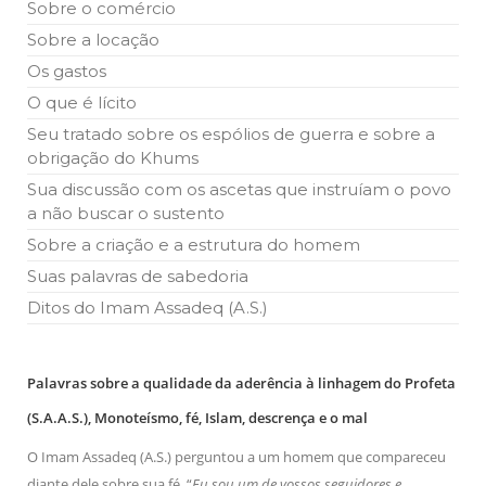
Sobre o comércio
Kharrazi, que encontra-se visitando
Sobre a locação
Os gastos
O que é lícito
Seu tratado sobre os espólios de guerra e sobre a
obrigação do Khums
Sua discussão com os ascetas que instruíam o povo
a não buscar o sustento
Sobre a criação e a estrutura do homem
Suas palavras de sabedoria
Ditos do Imam Assadeq (A.S.)
Palavras sobre a qualidade da aderência à linhagem do Profeta
(S.A.A.S.), Monoteísmo, fé, Islam, descrença e o mal
O Imam Assadeq (A.S.) perguntou a um homem que compareceu
diante dele sobre sua fé. “
Eu sou um de vossos seguidores e