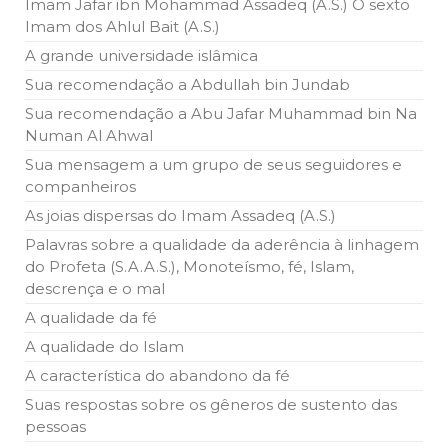
Imam Jafar ibn Mohammad Assadeq (A.S.) O sexto
5 DE NOVEMBRO DE 2013
Imam dos Ahlul Bait (A.S.)
Ano Novo Islâmico e Início de Muharam
A grande universidade islâmica
Em nome de Deus, O Clemente, O Misericordioso! O Centro
Islâmico no Brasil parabeniza a nação islâmica pela chegada
Sua recomendação a Abdullah bin Jundab
no ano novo muçulmano de 1435 Hejrita. Desejamos a
todos os irmãos e irmãs um novo
Sua recomendação a Abu Jafar Muhammad bin Na
Numan Al Ahwal
10 DE NOVEMBRO DE 2013
Sua mensagem a um grupo de seus seguidores e
Falecimento do Imam Ali Ibn Al-Hussein
companheiros
(A.S.)
Em nome de Deus, o Clemente, o Misericordioso! Diante da
As joias dispersas do Imam Assadeq (A.S.)
data em que relembramos o martírio do quarto Imam dos
muçulmanos, o Imam Ali Ibn Al-Hussein Ibn Ali Ibn Abi Táleb
Palavras sobre a qualidade da aderência à linhagem
(A.S.), conhecido por “Zein Al-Ábidin” (Formosura
do Profeta (S.A.A.S.), Monoteísmo, fé, Islam,
descrença e o mal
NOTÍCIAS
A qualidade da fé
3 DE JULHO DE 2014
A qualidade do Islam
Centro Islâmico no Brasil recebe o ex-
A característica do abandono da fé
ministro das Relações Exteriores da
República Islâmica do Irã
Suas respostas sobre os gêneros de sustento das
Na noite da quinta-feira, 03 de Abril, o Centro Islâmico no
pessoas
Brasil recebeu em sua sede, em São Paulo, o ex-ministro das
Relações Exteriores da República Islâmica do Irã, Sr. Kamal