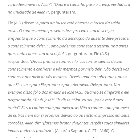
verdadeiramente a Allah”. “Qual é o caminho para a crença verdadeira
na unicidade de Allah?”
, perguntaram.
Ele (A.S.) disse: “
A porta da busca está aberta e a busca da saída
existe. O conhecimento presente deve preceder sua descrição
enquanto que o conhecimento da descrição do ausente deve preceder
o conhecimento dele”. “Como podemos conhecer a testemunha antes
que conheçamos sua descrição?”
, perguntaram. Ele (A.S.)
respondeu: “
Deveis primeiro conhece-lo, vos tornar cientes de seu
conhecimento e conhecer a vós mesmos por meio dele. Não deveis vos
conhecer por meio de vós mesmos. Deveis também saber que tudo o
que Ele tem é para Ele próprio e por intermédio Dele próprio. Um
exemplo disso foi o dos irmãos de José (A.S.) quando se dirigiram a ele
perguntando, “Tu és José?” Ele disse: “Sim, eu sou José e este é meu
irmão”. Eles o conheceram por meio dele. Não o conheceram por meio
de outros nem por si próprios devido ao que estava impresso em seus
corações. Allah diz: “(fazemos brotar vivejantes vergéis) cujos similares
jamais podereis produzir”.
(Alcorão Sagrado, C. 27 – V.60). O