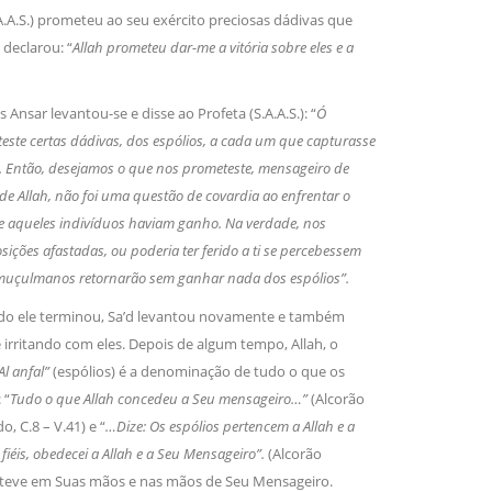
A.A.S.) prometeu ao seu exército preciosas dádivas que
 declarou: “
Allah prometeu dar-me a vitória sobre eles e a
nsar levantou-se e disse ao Profeta (S.A.A.S.): “
Ó
este certas dádivas, dos espólios, a cada um que capturasse
lo. Então, desejamos o que nos prometeste, mensageiro de
de Allah, não foi uma questão de covardia ao enfrentar o
ue aqueles indivíduos haviam ganho. Na verdade, nos
sições afastadas, ou poderia ter ferido a ti se percebessem
 muçulmanos retornarão sem ganhar nada dos espólios”.
ndo ele terminou, Sa’d levantou novamente e também
se irritando com eles. Depois de algum tempo, Allah, o
Al anfal”
(espólios) é a denominação de tudo o que os
 “
Tudo o que Allah concedeu a Seu mensageiro…”
(Alcorão
o, C.8 – V.41) e “
…Dize: Os espólios pertencem a Allah e a
 fiéis, obedecei a Allah e a Seu Mensageiro”.
(Alcorão
manteve em Suas mãos e nas mãos de Seu Mensageiro.