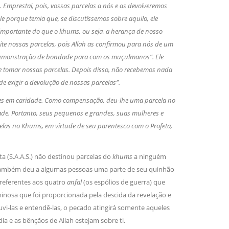
 Emprestai, pois, vossas parcelas a nós e as devolveremos
le porque temia que, se discutíssemos sobre aquilo, ele
mportante do que o khums, ou seja, a herança de nosso
peite nossas parcelas, pois Allah as confirmou para nós de um
demonstração de bondade para com os muçulmanos”. Ele
de tomar nossas parcelas. Depois disso, não recebemos nada
 exigir a devolução de nossas parcelas”.
ões em caridade. Como compensação, deu-lhe uma parcela no
ridade. Portanto, seus pequenos e grandes, suas mulheres e
elas no Khums, em virtude de seu parentesco com o Profeta,
ta (S.A.A.S.) não destinou parcelas do
khums
a ninguém
e também deu a algumas pessoas uma parte de seu quinhão
referentes aos quatro
anfal
(os espólios de guerra) que
nosa que foi proporcionada pela descida da revelação e
uvi-las e entendê-las, o pecado atingirá somente aqueles
ia e as bênçãos de Allah estejam sobre ti.