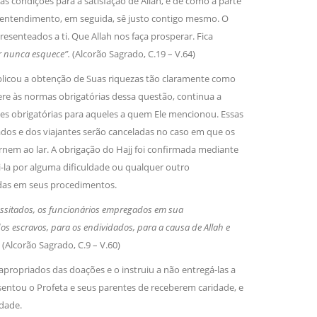
ndições para a satisfação de Allah, e de como a parte
irmãos e irmãs um novo
m entendimento, em seguida, sê justo contigo mesmo. O
resenteados a ti. Que Allah nos faça prosperar. Fica
r nunca esquece”.
(Alcorão Sagrado, C.19 – V.64)
sil recebe o ex-ministro das
licou a obtenção de Suas riquezas tão claramente como
 República Islâmica do Irã
ere às normas obrigatórias dessa questão, continua a
Abril, o Centro Islâmico no Brasil recebeu em sua
ro das Relações Exteriores da República Islâmica
ões obrigatórias para aqueles a quem Ele mencionou. Essas
encontra-se visitando
itados e dos viajantes serão canceladas no caso em que os
rnem ao lar. A obrigação do Hajj foi confirmada mediante
pri-la por alguma dificuldade ou qualquer outro
adas em seus procedimentos.
cessitados, os funcionários empregados em sua
 dos escravos, para os endividados, para a causa de Allah e
.
(Alcorão Sagrado, C.9 – V.60)
propriados das doações e o instruiu a não entregá-las a
sentou o Profeta e seus parentes de receberem caridade, e
idade.