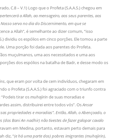
grado, C.8 – V.1) Logo que o Profeta (S.A.A.S.) chegou em
pertencerá a Allah, ao mensageiro, aos seus parentes, aos
 ao Nosso servo no dia do Discernimento, em que se
rtence a Allah”, é semelhante ao dizer comum, “isso
.) dividiu os espólios em cinco porções. Ele tomou a parte
ele. Uma porção foi dada aos parentes do Profeta.
rfãos muçulmanos, uma aos necessitados e uma aos
 porções dos espólios na batalha de Badr, e desse modo os
ins
, que eram por volta de cem indivíduos, chegaram em
o o Profeta (S.A.A.S.) foi agraciado com o triunfo contra
: “Podeis tirar os
muhajirin
de suas moradias e
ardes assim, distribuirei entre todos vós”. Os
Ansar
as propriedades e moradias”. Então, Allah, o Abençoado, o
 (dos Bani An nadhir) não tivestes de fazer galopar cavalo
 moravam em Medina, portanto, estavam perto demais para
h diz, “
(e há uma parte dos) pobres imigrantes (muhajirin),