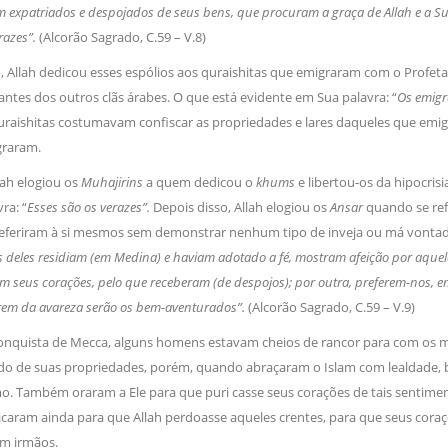
 expatriados e despojados de seus bens, que procuram a graça de Allah e a Su
erazes”.
(Alcorão Sagrado, C.59 – V.8)
 Allah dedicou esses espólios aos quraishitas que emigraram com o Profeta (
ntes dos outros clãs árabes. O que está evidente em Sua palavra: “
Os emigr
 quraishitas costumavam confiscar as propriedades e lares daqueles que emig
graram.
lah elogiou os
Muhajirins
a quem dedicou o
khums
e libertou-os da hipocris
ra: “
Esses são os verazes”.
Depois disso, Allah elogiou os
Ansar
quando se refe
feriram à si mesmos sem demonstrar nenhum tipo de inveja ou má vontade.
 deles residiam (em Medina) e haviam adotado a fé, mostram afeição por aque
 seus corações, pelo que receberam (de despojos); por outra, preferem-nos, 
rem da avareza serão os bem-aventurados”.
(Alcorão Sagrado, C.59 – V.9)
conquista de Mecca, alguns homens estavam cheios de rancor para com os m
o de suas propriedades, porém, quando abraçaram o Islam com lealdade, b
mo. Também oraram a Ele para que puri casse seus corações de tais sentime
licaram ainda para que Allah perdoasse aqueles crentes, para que seus coraç
m irmãos.