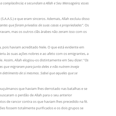
a complacência; e secundam a Allah e Seu Mensageiro; esses
S.A.A.S.) e que eram sinceros. Ademais, Allah excluiu disso
antes que foram privados de suas casas e propriedades”.
Os
ravam, mas os outros clãs árabes não zeram isso com os
ia, pois haviam acreditado Nele. O que está evidente em
riu às suas ações nobres e ao afeto com os emigrantes, a
 Assim, Allah elogiou-os distintamente em Seu dizer: “
Os
les que migraram para junto deles e não nutrem inveja
em detrimento de si mesmos. Sabei que aqueles que se
uçulmanos que haviam lhes derrotado nas batalhas e se
uscaram o perdão de Allah para o seu anterior
ntos de rancor contra os que haviam lhes precedido na fé.
ões fossem totalmente purificados e os dois grupos se