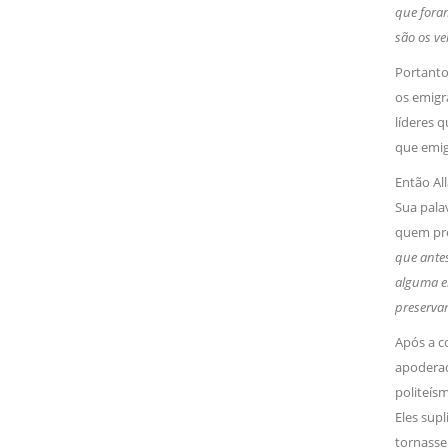
que foram
são os v
Portanto,
os emigra
líderes
que emi
Então Al
Sua palav
quem pre
que antes
alguma em
preserva
Após a 
apoderad
politeís
Eles sup
tornasse