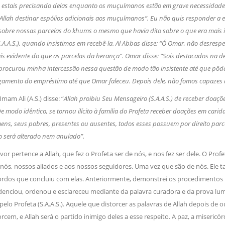
o estais precisando delas enquanto os muçulmanos estão em grave necessidade.
Allah destinar espólios adicionais aos muçulmanos”. Eu não quis responder a e
sobre nossas parcelas do khums o mesmo que havia dito sobre o que era mais i
S.A.A.S.), quando insistimos em recebê-la. Al Abbas disse: “Ó Omar, não desres
 evidente do que as parcelas da herança”. Omar disse: “Sois destacados na 
rocurou minha intercessão nessa questão de modo tão insistente até que pô
mento do empréstimo até que Omar faleceu. Depois dele, não fomos capazes de
Imam Ali (A.S.) disse: “
Allah proibiu Seu Mensageiro (S.A.A.S.) de receber doaç
 modo idêntico, se tornou ilícito à família do Profeta receber doações em ca
ns, seus pobres, presentes ou ausentes, todos esses possuem por direito parc
o será alterado nem anulado”.
or pertence a Allah, que fez o Profeta ser de nós, e nos fez ser dele. O Profe
 nós, nossos aliados e aos nossos seguidores. Uma vez que são de nós. El
ordos que concluiu com elas. Anteriormente, demonstrei os procedimentos 
idenciou, ordenou e esclareceu mediante da palavra curadora e da prova lumi
pelo Profeta (S.A.A.S.). Aquele que distorcer as palavras de Allah depois de o
rcem, e Allah será o partido inimigo deles a esse respeito. A paz, a misericórd