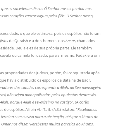
s que os sucederam dizem: Ó Senhor nosso, perdoa-nos,
os corações rancor algum pelos fiéis. Ó Senhor nosso,
essidade, o que ele estimava, pois os espólios não foram
irins
de Quraish e a dois homens dos
Ansar
, chamados
idade. Deu a eles de sua própria parte. Ele também
cavalo ou camelo foi usado, para si mesmo. Fadak era um
as propriedades dos judeus, porém, foi conquistada após
ue havia distribuído os espólios da Batalha de Badr.
radores das cidades corresponde a Allah, ao Seu mensageiro
uezas) não sejam monopolizadas pelos opulentos dentre vós.
Allah, porque Allah é severíssimo no castigo”.
(Alcorão
e espólios. Ali bin Abi Talib (A.S.) relatou: “
Recebíamos
e termina com o aviso para a abstenção, até que o khums de
 Omar nos disse: “Recebestes muitas parcelas do Khums.