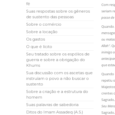
fé
Com respe
Suas respostas sobre os gêneros
seriam re
de sustento das pessoas
posse de 
Sobre o comércio
Quando Al
Sobre a locação
mensageir
Os gastos
ou matass
Allah”.
Qu
O que é lícito
inimigo o
Seu tratado sobre os espólios de
antecipam
guerra e sobre a obrigação do
que estav
Khums
Sua discussão com os ascetas que
Quando e
instruíam o povo a não buscar o
repetiu o
sustento
Majestoso
Sobre a criação e a estrutura do
crentes o
homem
Sagrado, 
Suas palavras de sabedoria
Seu Mensa
Ditos do Imam Assadeq (A.S.)
Sagrado, 