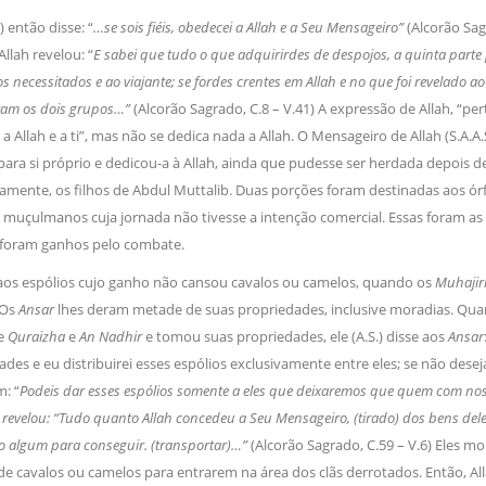
) então disse: “
…se sois fiéis, obedecei a Allah e a Seu Mensageiro”
(Alcorão Sa
llah revelou: “
E sabei que tudo o que adquirirdes de despojos, a quinta parte 
 aos necessitados e ao viajante; se fordes crentes em Allah e no que foi revelado
ram os dois grupos…”
(Alcorão Sagrado, C.8 – V.41) A expressão de Allah, “pe
a Allah e a ti”, mas não se dedica nada a Allah. O Mensageiro de Allah (S.A.A.S
para si próprio e dedicou-a à Allah, ainda que pudesse ser herdada depois d
ente, os filhos de Abdul Muttalib. Duas porções foram destinadas aos ó
 muçulmanos cuja jornada não tivesse a intenção comercial. Essas foram as
s foram ganhos pelo combate.
os espólios cujo ganho não cansou cavalos ou camelos, quando os
Muhajir
 Os
Ansar
lhes deram metade de suas propriedades, inclusive moradias. Quand
de
Quraizha
e
An Nadhir
e tomou suas propriedades, ele (A.S.) disse aos
Ansar
des e eu distribuirei esses espólios exclusivamente entre eles; se não desej
: “
Podeis dar esses espólios somente a eles que deixaremos que quem com noss
 revelou: “Tudo quanto Allah concedeu a Seu Mensageiro, (tirado) dos bens deles
o algum para conseguir. (transportar)…”
(Alcorão Sagrado, C.59 – V.6) Eles
de cavalos ou camelos para entrarem na área dos clãs derrotados. Então, Alla