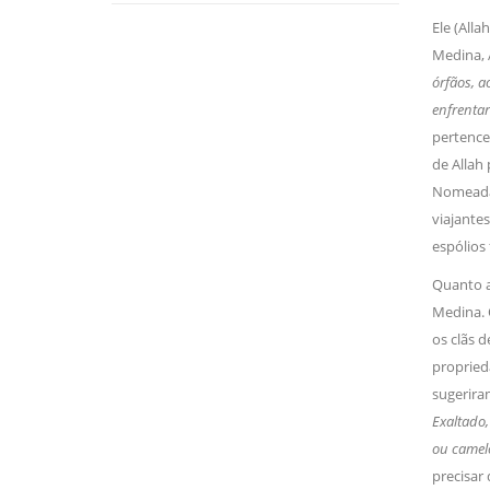
Ele (Allah
Medina, A
órfãos,
enfrenta
pertence 
de Allah 
Nomeadam
viajantes
espólio
Quanto a
Medina.
os clãs 
proprieda
sugeriram
Exaltado,
ou camel
precisar 