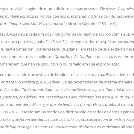
guinte, Allah elogiou de modo distinto a essas pessoas. Ele disse: “
E aquele
o também aos nossos irmãos que nos precederam na fé; e não infundas em noss
e és Compassivo, Mui Misericordioso”.
(Alcorão Sagrado, C.59 – V.9)
a (S.A.A.S.) deu a cada um dos
muhajirins
de Quraish, de acordo com a sua nec
 em cinco parcelas iguais. Ele (S.A.A.S.) entregou todos os espólios aos
muhaj
 Hunayf e Simak bin Kharasha (Abu Dugdana), em razão de sua extrema necess
 sete pomares dos espólios de
Quraizha
e
An Nadhir
, para os quais nenhum 
omares em que não se usou cavalo ou camelo em sua expropriação.
era uma cidade que distava de Medina três dias de marcha. Estava dentro d
 Portanto, o Profeta (S.A.A.S.) dividiu suas propriedades da mesma maneira q
, Allah diz: “
Tudo quanto Allah concedeu ao Seu mensageiro, (tomado) dos mo
s parentes, aos órfãos, aos necessitados e aos viajantes; isso para que (as riq
pois, o que vos der o Mensageiro, e abstende-vos do que ele vos proíba. E temei a 
C.59 – V.7) Esses foram os modos de distribuição de todos os demais gêneros d
rcelas que foram decididas nesse versículo, o qual começa com as instruções 
Jundishapur chegou a Omar. Os muçulmanos, al Abbas e eu estávamos ali onde