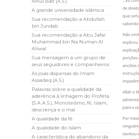
…Eu comp
Ahlul Bait (A.S.)
ter entrado numa guerra cultural e religiosa de 
de direi
A grande universidade islâmica
que certa
10 DE NOVEMBRO DE 2013
Sua recomendação a Abdullah
Falecimento do Imam Ali Ibn Al-Hu
sabendo 
bin Jundab
Em nome de Deus, o Clemente, o Misericordioso!
Não omi
relembramos o martírio do quarto Imam dos muçu
Sua recomendação a Abu Jafar
Hussein Ibn Ali Ibn Abi Táleb (A.S.), conhecido p
Muhammad bin Na Numan Al
explicou 
Ahwal
explicaç
Sua mensagem a um grupo de
porções
seus seguidores e companheiros
anciões 
As joias dispersas do Imam
instruço
Assadeq (A.S.)
impedime
Palavras sobre a qualidade da
Allah o M
aderência à linhagem do Profeta
administr
(S.A.A.S.), Monoteísmo, fé, Islam,
para o vi
descrença e o mal
Por meio 
A qualidade da fé
ninguém
A qualidade do Islam
isentou-o
A característica do abandono da