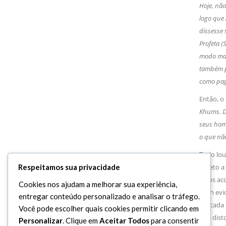
Hoje, nã
logo que 
dissesse 
Profeta (
modo mais
também p
como paga
Então, o 
Khums. De
seus home
o que nã
Todo louv
exceto a
Respeitamos sua privacidade
pelos ac
Cookies nos ajudam a melhorar sua experiência,
Allah ev
entregar conteúdo personalizado e analisar o tráfego.
aplicada 
Você pode escolher quais cookies permitir clicando em
que disto
Personalizar
. Clique em
Aceitar Todos
para consentir