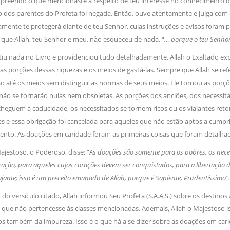
reendo o que mencionaste a respeito de teu interesse no conhecimento das co
magnitude. Mais
Hejrita. Desejamos a todos os 
to dos parentes do Profeta foi negada. Então, ouve atentamente e julga co
mente te protegerá diante de teu Senhor, cujas instruções e avisos foram p
NOTÍCIAS
ssein (A.S.)
que Allah, teu Senhor e meu, não esqueceu de nada. “
… porque o teu Senho
3 DE JULHO DE 2014
 Diante da data em que
Centro Islâmico no Bra
tiu nada no Livro e providenciou tudo detalhadamente. Allah o Exaltado exp
lmanos, o Imam Ali Ibn Al-
Relações Exteriores da
or “Zein Al-Ábidin” (Formosura
as porções dessas riquezas e os meios de gastá-las. Sempre que Allah se ref
Na noite da quinta-feira, 03 de 
sede, em São Paulo, o ex-minist
ão até os meios sem distinguir as normas de seus meios. Ele tornou as porç
do Irã, Sr. Kamal Kharrazi, que 
 não se tornarão nulas nem obsoletas. As porções dos anciões, dos necess
cheguem à caducidade, os necessitados se tornem ricos ou os viajantes reto
̃es e essa obrigação foi cancelada para aqueles que não estão aptos a cum
nto. As doações em caridade foram as primeiras coisas que foram detalh
ajestoso, o Poderoso, disse: “
As doações são somente para os pobres, os ne
ação, para aqueles cujos corações devem ser conquistados, para a libertação
ajante; isso é um preceito emanado de Allah, porque é Sapiente, Prudentíssimo”
do versículo citado, Allah informou Seu Profeta (S.A.A.S.) sobre os destinos a
 que não pertencesse às classes mencionadas. Ademais, Allah o Majestoso i
s também da impureza. Isso é o que há a se dizer sobre as doações em car