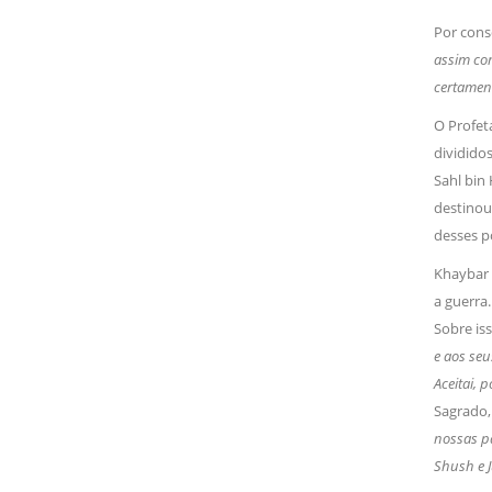
Por conse
assim com
certament
O Profet
divididos
Sahl bin
destinou
desses p
Khaybar 
a guerra.
Sobre isso
e aos seu
Aceitai, 
Sagrado, 
nossas pa
Shush e 