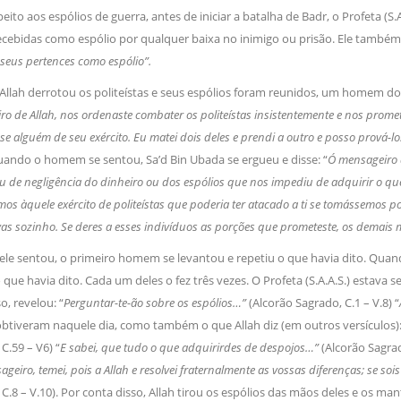
ito aos espólios de guerra, antes de iniciar a batalha de Badr, o Profeta (S.
cebidas como espólio por qualquer baixa no inimigo ou prisão. Ele também
seus pertences como espólio”.
lah derrotou os politeístas e seus espólios foram reunidos, um homem dos A
o de Allah, nos ordenaste combater os politeístas insistentemente e nos promet
e alguém de seu exército. Eu matei dois deles e prendi a outro e posso prová-
ando o homem se sentou, Sa’d Bin Ubada se ergueu e disse: “
Ó mensageiro 
u de negligência do dinheiro ou dos espólios que nos impediu de adquirir o q
os àquele exército de politeístas que poderia ter atacado a ti se tomássemos po
as sozinho. Se deres a esses indivíduos as porções que prometeste, os demais
le sentou, o primeiro homem se levantou e repetiu o que havia dito. Qua
 que havia dito. Cada um deles o fez três vezes. O Profeta (S.A.A.S.) estava 
, revelou: “
Perguntar-te-ão sobre os espólios…”
(Alcorão Sagrado, C.1 – V.8) “
btiveram naquele dia, como também o que Allah diz (em outros versículos):
C.59 – V6) “
E sabei, que tudo o que adquirirdes de despojos…”
(Alcorão Sagrad
geiro, temei, pois a Allah e resolvei fraternalmente as vossas diferenças; se sois
C.8 – V.10). Por conta disso, Allah tirou os espólios das mãos deles e os 