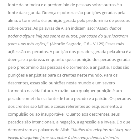
fonte da primeira e o predomínio de pessoas sobre outras é a
fonte da segunda. Doença e pobreza são punições geradas pela
alma; o tormento é a punição gerada pelo predomínio de pessoas
sobre outras. As palavras de Allah indicam isso: “
Assim, damos
poder a alguns iníquos sobre os outros, por causa do que lucraram
(com suas más ações)”.
(Alcorão Sagrado, C.6 – V.129) Essas más
ações são os pecados. A punição dos pecados gerada pela alma é a
doença e a pobreza, enquanto que a punição dos pecados gerada
pelo predomínio das pessoas é o tormento, a angústia. Todas são
punições e angústias para os crentes neste mundo. Para os
descrentes, essas são punições neste mundo e um severo
tormento na vida futura. A razão para qualquer punição é um
pecado cometido e a fonte de todo pecado é a paixão. Os pecados
dos crentes são falhas, e coisas referentes ao esquecimento, à
compulsão ou ao insuportável. Quanto aos descrentes, seus
pecados são intencionais, a negação, a agressão e a inveja. É o que
demonstram as palavras de Allah: “
Muitos dos adeptos do Livro, por
inveja, desejariam fazer-vos voltar à descrença depois de terdes