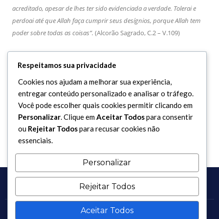
acreditado, apesar de lhes ter sido evidenciada a verdade. Tolerai e
perdoai até que Allah faça cumprir seus desígnios, porque Allah tem
poder sobre todas as coisas”.
(Alcorão Sagrado, C.2 – V.109)
Respeitamos sua privacidade
8 Ao que parece essa afirmação foi distorcida ou redigida
erroneamente. O texto verdadeiro, retirado do Ilelush Sharaayi, é o
Cookies nos ajudam a melhorar sua experiência,
seguinte: “
Os suportes são: a inteligência, e da inteligência quatro
entregar conteúdo personalizado e analisar o tráfego.
coisas são extraídas: a esperteza, a compreensão, a preservação e o
Você pode escolher quais cookies permitir clicando em
conhecimento”.
Personalizar
. Clique em
Aceitar Todos
para consentir
ou
Rejeitar Todos
para recusar cookies não
essenciais.
Personalizar
Rejeitar Todos
Aceitar Todos
Copyright 2017 - 2026 / Todos os direitos reservados.