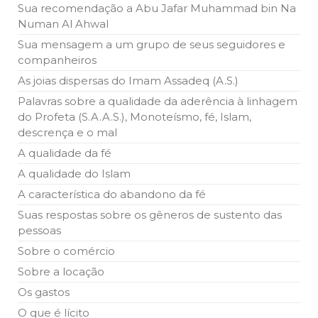
todos os irmãos e irmãs um novo
Sua recomendação a Abu Jafar Muhammad bin Na
Numan Al Ahwal
10 DE NOVEMBRO DE 2013
Sua mensagem a um grupo de seus seguidores e
Falecimento do Imam Ali Ibn Al-Hussein
companheiros
(A.S.)
Em nome de Deus, o Clemente, o Misericordioso! Diante da
As joias dispersas do Imam Assadeq (A.S.)
data em que relembramos o martírio do quarto Imam dos
muçulmanos, o Imam Ali Ibn Al-Hussein Ibn Ali Ibn Abi Táleb
Palavras sobre a qualidade da aderência à linhagem
(A.S.), conhecido por “Zein Al-Ábidin” (Formosura
do Profeta (S.A.A.S.), Monoteísmo, fé, Islam,
descrença e o mal
NOTÍCIAS
A qualidade da fé
3 DE JULHO DE 2014
A qualidade do Islam
Centro Islâmico no Brasil recebe o ex-
A característica do abandono da fé
ministro das Relações Exteriores da
República Islâmica do Irã
Suas respostas sobre os gêneros de sustento das
Na noite da quinta-feira, 03 de Abril, o Centro Islâmico no
pessoas
Brasil recebeu em sua sede, em São Paulo, o ex-ministro das
Relações Exteriores da República Islâmica do Irã, Sr. Kamal
Sobre o comércio
Kharrazi, que encontra-se visitando
Sobre a locação
Os gastos
O que é lícito