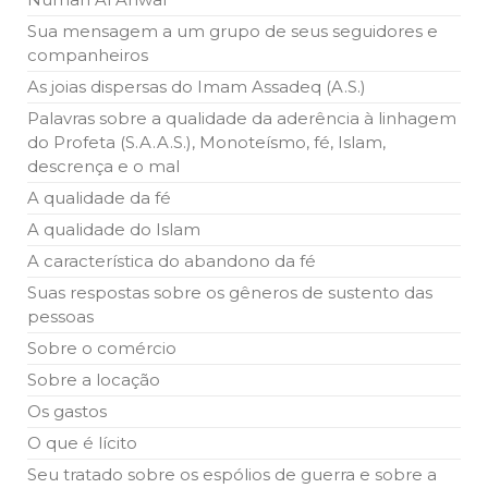
10 DE NOVEMBRO DE 2013
Sua mensagem a um grupo de seus seguidores e
Falecimento do Imam Ali Ibn Al-Hussein
companheiros
(A.S.)
Em nome de Deus, o Clemente, o Misericordioso! Diante da
As joias dispersas do Imam Assadeq (A.S.)
data em que relembramos o martírio do quarto Imam dos
muçulmanos, o Imam Ali Ibn Al-Hussein Ibn Ali Ibn Abi Táleb
Palavras sobre a qualidade da aderência à linhagem
(A.S.), conhecido por “Zein Al-Ábidin” (Formosura
do Profeta (S.A.A.S.), Monoteísmo, fé, Islam,
descrença e o mal
NOTÍCIAS
A qualidade da fé
3 DE JULHO DE 2014
A qualidade do Islam
Centro Islâmico no Brasil recebe o ex-
A característica do abandono da fé
ministro das Relações Exteriores da
República Islâmica do Irã
Suas respostas sobre os gêneros de sustento das
Na noite da quinta-feira, 03 de Abril, o Centro Islâmico no
pessoas
Brasil recebeu em sua sede, em São Paulo, o ex-ministro das
Relações Exteriores da República Islâmica do Irã, Sr. Kamal
Sobre o comércio
Kharrazi, que encontra-se visitando
Sobre a locação
Os gastos
O que é lícito
Seu tratado sobre os espólios de guerra e sobre a