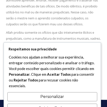
admissível aprender, ensinar, receber pagamento e trabalhar nas
atividades benéficas de tais ofícios. De modo idêntico, é proibido
utilizá-los no mal ou de maneiras prejudiciais. Nesse caso, não
serão o mestre nem o aprendiz considerados culpados, os
culpados serão os que fizerem mau uso desses ofícios.
Allah proibiu somente os ofícios que são inteiramente ilícitos e
prejudiciais, como a manufatura de instrumentos musicais, xadrez,
todo instrumento de entretenimento ilícito, cruzes, estátuas e
Respeitamos sua privacidade
ofícios correlatos, como também os ofícios de fabricação de
bebidas inebriantes ou de objetos ilícitos que não proporcionam
Cookies nos ajudam a melhorar sua experiência,
nenhum benefício. É proibido ensinar, aprender, trabalhar e
entregar conteúdo personalizado e analisar o tráfego.
receber remuneração pela prática de tais ofícios, como também é
Você pode escolher quais cookies permitir clicando em
Personalizar
. Clique em
Aceitar Todos
para consentir
proibido administrar qualquer parte do processo deles.
ou
Rejeitar Todos
para recusar cookies não
essenciais.
Personalizar