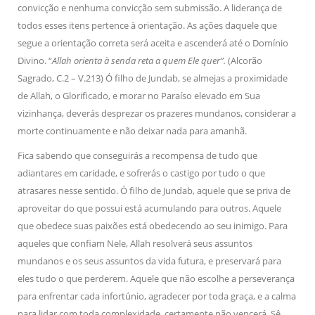
convicção e nenhuma convicção sem submissão. A liderança de
todos esses itens pertence à orientação. As ações daquele que
segue a orientação correta será aceita e ascenderá até o Domínio
Divino. “
Allah orienta à senda reta a quem Ele quer”.
(Alcorão
Sagrado, C.2 – V.213) Ó filho de Jundab, se almejas a proximidade
de Allah, o Glorificado, e morar no Paraíso elevado em Sua
vizinhança, deverás desprezar os prazeres mundanos, considerar a
morte continuamente e não deixar nada para amanhã.
Fica sabendo que conseguirás a recompensa de tudo que
adiantares em caridade, e sofrerás o castigo por tudo o que
atrasares nesse sentido. Ó filho de Jundab, aquele que se priva de
aproveitar do que possui está acumulando para outros. Aquele
que obedece suas paixões está obedecendo ao seu inimigo. Para
aqueles que confiam Nele, Allah resolverá seus assuntos
mundanos e os seus assuntos da vida futura, e preservará para
eles tudo o que perderem. Aquele que não escolhe a perseverança
para enfrentar cada infortúnio, agradecer por toda graça, e a calma
para lidar com toda complexidade, certamente não vencerá. Sê