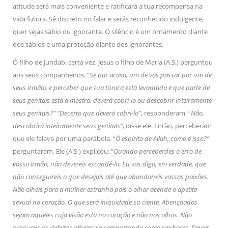
atitude será mais conveniente e ratificará a tua recompensa na
vida futura. Sê discreto no falar e serás reconhecido indulgente,
quer sejas sábio ou ignorante. O silêncio é um ornamento diante
dos sábios e uma proteção diante dos ignorantes.
Ó filho de Jundab, certa vez, Jesus o filho de Maria (A.S.) perguntou
aos seus companheiros: “
Se por acaso, um de vós passar por um de
seus irmãos e perceber que sua túnica está levantada e que parte de
seus genitais está à mostra, deverá cobri-lo ou descobrir inteiramente
seus genitais?” “Decerto que deverá cobri-lo”
, responderam. “
Não,
descobrirá inteiramente seus genitais”
, disse ele. Então, perceberam
que ele falava por uma parábola. “
Ó espírito de Allah, como é isso?”
perguntaram. Ele (A.S.) explicou: “
Quando perceberdes o erro de
vosso irmão, não devereis escondê-lo. Eu vos digo, em verdade, que
não conseguireis o que desejais até que abandoneis vossas paixões.
Não olheis para a mulher estranha pois o olhar acende o apetite
sexual no coração. O que será iniquidade su ciente. Abençoados
sejam aqueles cuja visão está no coração e não nos olhos. Não
procureis os defeitos alheios se comportando como senhores. Deveis