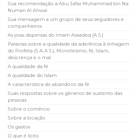
todos os irmãos e irmãs um novo
Sua recomendação a Abu Jafar Muhammad bin Na
Numan Al Ahwal
10 DE NOVEMBRO DE 2013
Sua mensagem a um grupo de seus seguidores e
Falecimento do Imam Ali Ibn Al-Hussein
companheiros
(A.S.)
Em nome de Deus, o Clemente, o Misericordioso! Diante da
As joias dispersas do Imam Assadeq (A.S.)
data em que relembramos o martírio do quarto Imam dos
muçulmanos, o Imam Ali Ibn Al-Hussein Ibn Ali Ibn Abi Táleb
Palavras sobre a qualidade da aderência à linhagem
(A.S.), conhecido por “Zein Al-Ábidin” (Formosura
do Profeta (S.A.A.S.), Monoteísmo, fé, Islam,
descrença e o mal
NOTÍCIAS
A qualidade da fé
3 DE JULHO DE 2014
A qualidade do Islam
Centro Islâmico no Brasil recebe o ex-
A característica do abandono da fé
ministro das Relações Exteriores da
República Islâmica do Irã
Suas respostas sobre os gêneros de sustento das
Na noite da quinta-feira, 03 de Abril, o Centro Islâmico no
pessoas
Brasil recebeu em sua sede, em São Paulo, o ex-ministro das
Relações Exteriores da República Islâmica do Irã, Sr. Kamal
Sobre o comércio
Kharrazi, que encontra-se visitando
Sobre a locação
Os gastos
O que é lícito