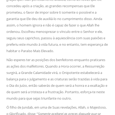
concedeu após a criação, as grandes recompensas que Ele
prometeu, o favor de impor sobre ti somente o possível e a
garantia que Ele deu de auxiliá-lo no cumprimento disso. Ainda
assim, o homem ignora e não é capaz de fazer o que Allah lhe
ordenou. Escolheu menosprezar o vínculo entre o Senhor e ele,
seguiu seus caprichos, passou à aquiescência com suas paixões e
preferiu este mundo à vida futura, e no entanto, tem esperança de
habitar o Paraíso Mais Elevado.
Não esperes ter as posições dos benfeitores enquanto praticares
as ações dos malfeitores. Quando a Hora ocorrer, a Ressurreição
surgirá, a Grande Calamidade virá, o Onipotente estabelecerá a
balança para o julgamento e as criaturas serão trazidas à vida para
o Dia do Juízo, então saberás de quem será a honra e a exaltação e
de quem será a tristeza e a frustração. Portanto, esforça-te neste
mundo para que sejas triunfante no outro.
Ó filho de Jundab, em uma de Suas revelações, Allah, o Majestoso,
o Glorificado, disse: “
Somente aceitarei as preces daquele que se