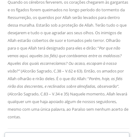
Quando os cérebros ferverem, os corações chegarem às gargantas
e os fígados forem queimados no longo período do tormento da
Ressurreição, os queridos por Allah serão levados para dentro
dessa muralha. Estarão sob a proteção de Allah. Terão tudo o que
desejarem e tudo o que agradar aos seus olhos. Os inimigos de
Allah estarão cobertos de suor e tomados pelo terror. Olharão
para o que Allah terá designado para eles e dirão: “
Por que não
vemos aqui, aqueles (os fiéis) que contávamos entre os maldosos?
Aqueles dos quais escarnecíamos? Ou acaso, escapam à nossa
visão?”
(Alcorão Sagrado, C.38 – V.62 e 63). Então, os amados por
Allah olharão e rirão deles. É o que diz Allah: “
Porém, hoje, os fiéis
rirão dos descrentes, e reclinados sobre almofadas, observarão”.
(Alcorão Sagrado, C.83 – V.34 e 35) Naquele momento, Allah levará
qualquer um que haja apoiado algum de nossos seguidores,
mesmo com uma única palavra, ao Paraíso sem nenhum acerto de
contas.