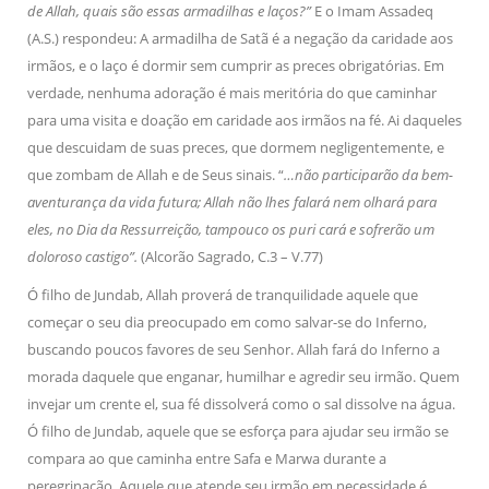
de Allah, quais são essas armadilhas e laços?”
E o Imam Assadeq
(A.S.) respondeu: A armadilha de Satã é a negação da caridade aos
irmãos, e o laço é dormir sem cumprir as preces obrigatórias. Em
verdade, nenhuma adoração é mais meritória do que caminhar
para uma visita e doação em caridade aos irmãos na fé. Ai daqueles
que descuidam de suas preces, que dormem negligentemente, e
que zombam de Allah e de Seus sinais. “
…não participarão da bem-
aventurança da vida futura; Allah não lhes falará nem olhará para
eles, no Dia da Ressurreição, tampouco os puri cará e sofrerão um
doloroso castigo”.
(Alcorão Sagrado, C.3 – V.77)
Ó filho de Jundab, Allah proverá de tranquilidade aquele que
começar o seu dia preocupado em como salvar-se do Inferno,
buscando poucos favores de seu Senhor. Allah fará do Inferno a
morada daquele que enganar, humilhar e agredir seu irmão. Quem
invejar um crente el, sua fé dissolverá como o sal dissolve na água.
Ó filho de Jundab, aquele que se esforça para ajudar seu irmão se
compara ao que caminha entre Safa e Marwa durante a
peregrinação. Aquele que atende seu irmão em necessidade é