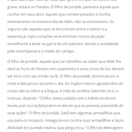
grave, estará no Paraíso. Ó filho de Jundab, perecerá aquele que
confiar em seus atos. Aquele que comete pecados e Confia
inteiramente na misericórdia de Allah, não se entristecerá. Os
seguros são aqueles que se encontram entre o temor e a
esperança; cujos corações se encontram numa situação
semelhante a estar na garra de um pássaro, devido a ansiedade
pela recompensa e o medo do castigo.
Ó filho de Jundab, aquele que car satisfeito ao saber que Allah lhe
dará as huris do Paraíso em casamento e uma coroa de luz, deverá
ser bom com seu irmão na fé. Ó filho de Jundab, dorme pouco à
noite e fala pouco durante o dia. Os órgãos menos agradecidos do
corpo são os olhos e a língua. A mãe do profeta Salomão (A.S.) o
instruiu, dizendo: “
Ó filho, toma cuidado com o hábito de dormir
muito, pois isso te fará pobre no dia em que as pessoas precisarão de
suas ações”.
Ó filho de Jundab, Satã tem algumas armadilhas que
usa para os incautos. Assegurai-vos contra suas armadilhas e laços.
Abdullah bin Jundab relatou que perguntou, “
ó filho do Mensageiro