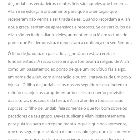
de Jundab, os verdadeiros crentes fiéis são aqueles que temem a
Allah e se esforçam arduamente para que a orientação que
receberam não venha a ser tirada deles. Quando recordam a Allah
e Sua graça, sentem-se apreensivos e receosos. Se os versículos de
Allah são recitados diante deles, aumentam sua fé em virtude do
poder que Ele demonstra, e depositam a confiança em seu Senhor.
Ó filho de Jundab, no passado, a ignorância estava ereta e
fundamentada. A razão disso era que tomavam a religião de Allah
como um passatempo ao ponto de que um indivíduo fazia algo,
em nome de Allah, com a intenção a outro. Tratava-se de um povo
injusto. Ó filho de Jundab, se os nossos seguidores escolherem a
retidão os anjos os cumprimentarão e eles receberão provisões
das alturas, dos céus e da terra, e Allah atenderá todas as suas
súplicas. Ó filho de Jundab, fala somente o que for bom sobre os
pecadores de teu grupo. Deves suplicar a Allah insistentemente
para guiá-los para o arrependimento. Aquele que nos apresenta,
que nos segue, que se afasta de nossos inimigos, que diz somente
o que sabe, que não diz nada que ignore ou que considere isso