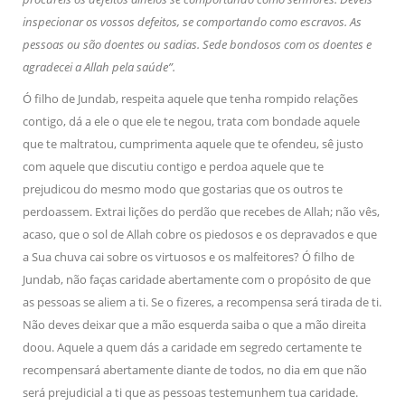
inspecionar os vossos defeitos, se comportando como escravos. As
pessoas ou são doentes ou sadias. Sede bondosos com os doentes e
agradecei a Allah pela saúde”.
Ó filho de Jundab, respeita aquele que tenha rompido relações
contigo, dá a ele o que ele te negou, trata com bondade aquele
que te maltratou, cumprimenta aquele que te ofendeu, sê justo
com aquele que discutiu contigo e perdoa aquele que te
prejudicou do mesmo modo que gostarias que os outros te
perdoassem. Extrai lições do perdão que recebes de Allah; não vês,
acaso, que o sol de Allah cobre os piedosos e os depravados e que
a Sua chuva cai sobre os virtuosos e os malfeitores? Ó filho de
Jundab, não faças caridade abertamente com o propósito de que
as pessoas se aliem a ti. Se o fizeres, a recompensa será tirada de ti.
Não deves deixar que a mão esquerda saiba o que a mão direita
doou. Aquele a quem dás a caridade em segredo certamente te
recompensará abertamente diante de todos, no dia em que não
será prejudicial a ti que as pessoas testemunhem tua caridade.