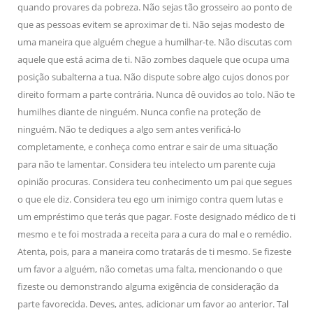
quando provares da pobreza. Não sejas tão grosseiro ao ponto de
que as pessoas evitem se aproximar de ti. Não sejas modesto de
uma maneira que alguém chegue a humilhar-te. Não discutas com
aquele que está acima de ti. Não zombes daquele que ocupa uma
posição subalterna a tua. Não dispute sobre algo cujos donos por
direito formam a parte contrária. Nunca dê ouvidos ao tolo. Não te
humilhes diante de ninguém. Nunca confie na proteção de
ninguém. Não te dediques a algo sem antes verificá-lo
completamente, e conheça como entrar e sair de uma situação
para não te lamentar. Considera teu intelecto um parente cuja
opinião procuras. Considera teu conhecimento um pai que segues
o que ele diz. Considera teu ego um inimigo contra quem lutas e
um empréstimo que terás que pagar. Foste designado médico de ti
mesmo e te foi mostrada a receita para a cura do mal e o remédio.
Atenta, pois, para a maneira como tratarás de ti mesmo. Se fizeste
um favor a alguém, não cometas uma falta, mencionando o que
fizeste ou demonstrando alguma exigência de consideração da
parte favorecida. Deves, antes, adicionar um favor ao anterior. Tal