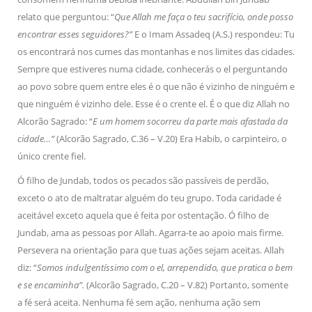
relato que perguntou: “
Que Allah me faça o teu sacrifício, onde posso
encontrar esses seguidores?”
E o Imam Assadeq (A.S.) respondeu: Tu
os encontrará nos cumes das montanhas e nos limites das cidades.
Sempre que estiveres numa cidade, conhecerás o el perguntando
ao povo sobre quem entre eles é o que não é vizinho de ninguém e
que ninguém é vizinho dele. Esse é o crente el. É o que diz Allah no
Alcorão Sagrado: “
E um homem socorreu da parte mais afastada da
cidade…”
(Alcorão Sagrado, C.36 – V.20) Era Habib, o carpinteiro, o
único crente fiel.
Ó filho de Jundab, todos os pecados são passíveis de perdão,
exceto o ato de maltratar alguém do teu grupo. Toda caridade é
aceitável exceto aquela que é feita por ostentação. Ó filho de
Jundab, ama as pessoas por Allah. Agarra-te ao apoio mais firme.
Persevera na orientação para que tuas ações sejam aceitas. Allah
diz: “
Somos indulgentíssimo com o el, arrependido, que pratica o bem
e se encaminha”.
(Alcorão Sagrado, C.20 – V.82) Portanto, somente
a fé será aceita. Nenhuma fé sem ação, nenhuma ação sem