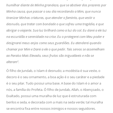
humilhar diante de Minha grandeza, que se abstiver dos prazeres por
Minha causa, que passar o seu dia recordando a Mim, que nunca
tiranizar Minhas criaturas, que atender o faminto, que vestir o
desnudo, que tratar com bondade o que sofreu uma tragédia, e que
abrigar o viajante. Sua luz brilhará como a luz do sol. Eu darei a ele luz
na escuridão e serenidade na crise. Eu o protegerei com Meu poder e
designarei meus anjos como seus guardiões. Eu atenderei quando
chamar por Mim e Darei a ele o que pedir. Tais servos se assemelham
ao Paraíso Mais Elevado, seus frutos são inigualáveis e não se
alteram”.
Ó filho de Jundab, o Islam é desnudo; a modéstia é sua veste, o
decoro é o seu ornamento, a boa ação é o seu caráter e a piedade
é o seu pilar. Tudo possui uma base. A base do Islam é o amor a
nós, a família do Profeta. Ó filho de Jundab, Allah, o Abençoado, o
Exaltado, possui uma muralha de luz que é estruturada com
berilos e seda, e decorada com a mais na seda verde; tal muralha
se encontra fixa entre nossos inimigos e nossos seguidores.