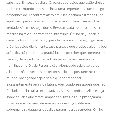
substitua. Em seguida disse: Ó, para os corações que estão cheios
de luz este mundo se assemelha a uma serpente ou a um inimigo
desconhecido. Encontram afeto em Allah e acham estranho tudo
aquilo em que as pessoas mundanas encontram diversão. Em
verdade, são meus seguidores. Revelam cada assunto que suscita
rebelião na fé e suportam todo infortúnio. Ó filho de Jundab, é
dever de todo muçulmano, que a firme nos conhecer, julgar suas
próprias ações diariamente; caso perceba que praticou alguma boa
ação, deverá continuar a praticá-la, e se perceber que cometeu um
pecado, deve pedir perdão a Allah para que não venha a ser
humilhado no Dia da Ressurreição. Abençoado seja o servo de
Allah que não invejar os malfeitores pelo que possuem neste
mundo. Abençoado seja o servo que se empenhar
incessantemente pela vida futura. Abençoado seja aquele que não
for iludido pelas falsas expectativas. A misericórdia de Allah esteja
sobre aqueles que foram lâmpadas e luzes, os que propagaram
nosso nome por meio de suas ações e esforços; diferem
sobremaneira daqueles que divulgaram nossos segredos. Ó filho