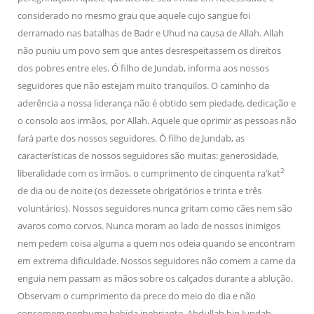
considerado no mesmo grau que aquele cujo sangue foi
derramado nas batalhas de Badr e Uhud na causa de Allah. Allah
não puniu um povo sem que antes desrespeitassem os direitos
dos pobres entre eles. Ó filho de Jundab, informa aos nossos
seguidores que não estejam muito tranquilos. O caminho da
aderência a nossa liderança não é obtido sem piedade, dedicação e
o consolo aos irmãos, por Allah. Aquele que oprimir as pessoas não
fará parte dos nossos seguidores. Ó filho de Jundab, as
características de nossos seguidores são muitas: generosidade,
2
liberalidade com os irmãos, o cumprimento de cinquenta ra’kat
de dia ou de noite (os dezessete obrigatórios e trinta e três
voluntários). Nossos seguidores nunca gritam como cães nem são
avaros como corvos. Nunca moram ao lado de nossos inimigos
nem pedem coisa alguma a quem nos odeia quando se encontram
em extrema dificuldade. Nossos seguidores não comem a carne da
enguia nem passam as mãos sobre os calçados durante a ablução.
Observam o cumprimento da prece do meio do dia e não
consomem nenhuma bebida inebriante. Abdullah bin Jundab