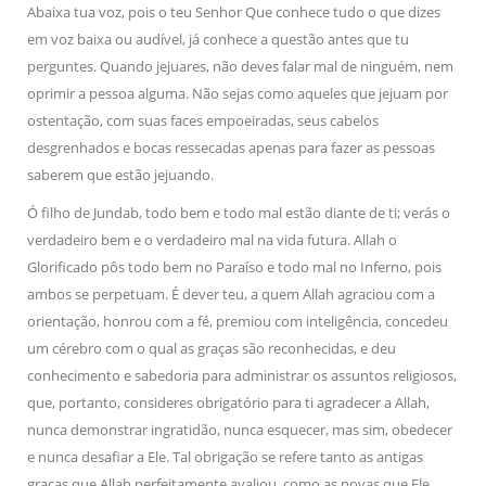
Abaixa tua voz, pois o teu Senhor Que conhece tudo o que dizes
em voz baixa ou audível, já conhece a questão antes que tu
perguntes. Quando jejuares, não deves falar mal de ninguém, nem
oprimir a pessoa alguma. Não sejas como aqueles que jejuam por
ostentação, com suas faces empoeiradas, seus cabelos
desgrenhados e bocas ressecadas apenas para fazer as pessoas
saberem que estão jejuando.
Ó filho de Jundab, todo bem e todo mal estão diante de ti; verás o
verdadeiro bem e o verdadeiro mal na vida futura. Allah o
Glorificado pôs todo bem no Paraíso e todo mal no Inferno, pois
ambos se perpetuam. É dever teu, a quem Allah agraciou com a
orientação, honrou com a fé, premiou com inteligência, concedeu
um cérebro com o qual as graças são reconhecidas, e deu
conhecimento e sabedoria para administrar os assuntos religiosos,
que, portanto, consideres obrigatório para ti agradecer a Allah,
nunca demonstrar ingratidão, nunca esquecer, mas sim, obedecer
e nunca desafiar a Ele. Tal obrigação se refere tanto as antigas
graças que Allah perfeitamente avaliou, como as novas que Ele