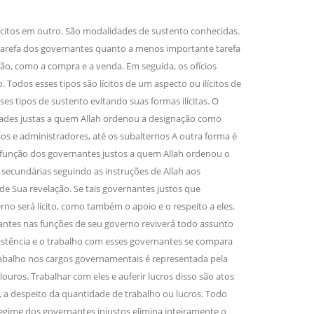
ícitos em outro. São modalidades de sustento conhecidas.
sil recebe o ex-ministro das
a tarefa dos governantes quanto a menos importante tarefa
 República Islâmica do Irã
ão, como a compra e a venda. Em seguida, os ofícios
Abril, o Centro Islâmico no Brasil recebeu em sua
ro das Relações Exteriores da República Islâmica
dos esses tipos são lícitos de um aspecto ou ilícitos de
encontra-se visitando
sses tipos de sustento evitando suas formas ilícitas. O
idades justas a quem Allah ordenou a designação como
os e administradores, até os subalternos A outra forma é
́ a função dos governantes justos a quem Allah ordenou o
 secundárias seguindo as instruções de Allah aos
 de Sua revelação. Se tais governantes justos que
o será lícito, como também o apoio e o respeito a eles.
nantes nas funções de seu governo reviverá todo assunto
 assistência e o trabalho com esses governantes se compara
 trabalho nos cargos governamentais é representada pela
ouros. Trabalhar com eles e auferir lucros disso são atos
ão, a despeito da quantidade de trabalho ou lucros. Todo
regime dos governantes injustos elimina inteiramente o