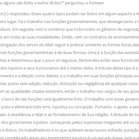
Ou alguns são lícitos e outros ilícitos?”
perguntou o homem.
NOTÍCIAS
ssein (A.S.)
.S.) respondeu: Esses quatro tipos podem ser lícitos em algum aspecto e il
3 DE JULHO DE 2014
 Diante da data em que
Centro Islâmico no Bra
iro lugar, há o trabalho nas funções governamentais, que abrange tanto 
lmanos, o Imam Ali Ibn Al-
Relações Exteriores da
or “Zein Al-Ábidin” (Formosura
íduos. Em seguida, vem o comércio que inclui todos os gêneros de negociaç
Na noite da quinta-feira, 03 de 
sede, em São Paulo, o ex-minist
s em todas as suas modalidades. Então, vem os contratos de arrendamento. To
do Irã, Sr. Kamal Kharrazi, que 
 obrigação dos servos de Allah seguir e praticar somente as formas lícitas de
nas funções governamentais é de duas formas. Uma é a função das autor
es e determinou que o povo os seguisse. Dentre eles estão seus funcionári
o dos injustos e seus funcionários até o menor deles. A licitude desse tipo e
mento e a eleição como líderes, e o trabalho em suas funções principais ou
es justos sem adição, redução, distorção ou negligência de qualquer coisa
 as qualidades citadas existirem, então o trabalho nos cargos de seu govern
o lucro de tais funções será igualmente lícito. O trabalho com esses gover
 justo e eliminará todo erro, injustiça ou corrupção. Portanto, o apoio, a
o à obediência a Allah e ao fortalecimento de Sua religião. A ilicitude do
a dos governantes injustos, começando pelos superiores chegando até os cal
 e ilícitos. Os trabalhadores e os que auferem esses lucros sofrerão puniç
for considerado apoio aos governantes injustos é um pecado grave, pois o 