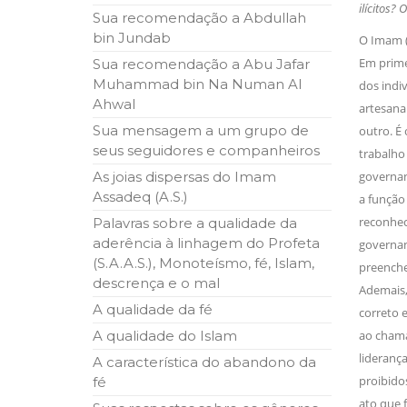
ilícitos? 
10 DE NOVEMBRO DE 2013
Sua recomendação a Abdullah
Falecimento do Imam Ali Ibn Al-Hu
bin Jundab
O Imam (A
Em nome de Deus, o Clemente, o Misericordioso!
Em prime
relembramos o martírio do quarto Imam dos muçu
Sua recomendação a Abu Jafar
Hussein Ibn Ali Ibn Abi Táleb (A.S.), conhecido p
Muhammad bin Na Numan Al
dos indiv
Ahwal
artesanai
Sua mensagem a um grupo de
outro. É
seus seguidores e companheiros
trabalho 
As joias dispersas do Imam
governant
Assadeq (A.S.)
a funçã
reconheci
Palavras sobre a qualidade da
aderência à linhagem do Profeta
governant
(S.A.A.S.), Monoteísmo, fé, Islam,
preenchem
descrença e o mal
Ademais, 
A qualidade da fé
correto e
A qualidade do Islam
ao chamad
lideranç
A característica do abandono da
proibidos
fé
ato que 