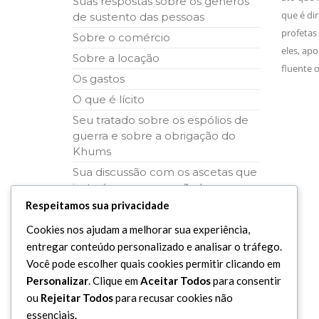
Suas respostas sobre os gêneros
que é di
de sustento das pessoas
profetas 
Sobre o comércio
eles, apo
Sobre a locação
fluente o
Os gastos
O que é lícito
Seu tratado sobre os espólios de
guerra e sobre a obrigação do
Khums
Sua discussão com os ascetas que
instruíam o povo a não buscar o
sustento
Respeitamos sua privacidade
Sobre a criação e a estrutura do
Cookies nos ajudam a melhorar sua experiência,
homem
entregar conteúdo personalizado e analisar o tráfego.
Suas palavras de sabedoria
Você pode escolher quais cookies permitir clicando em
Ditos do Imam Assadeq (A.S.)
Personalizar
. Clique em
Aceitar Todos
para consentir
ou
Rejeitar Todos
para recusar cookies não
essenciais.