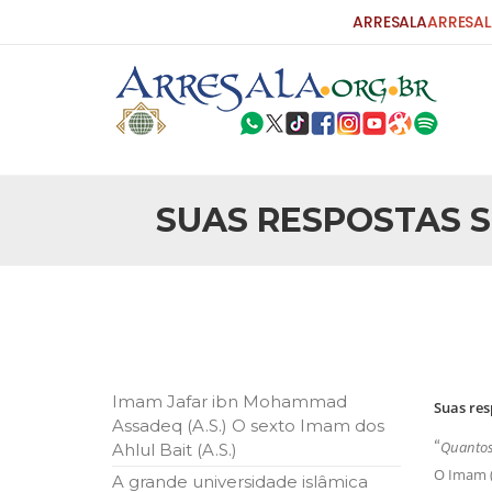
ARRESALA
ARRESAL
SUAS RESPOSTAS S
25 DE SETEMBRO DE 2010
Carta do Bispo da Flórida ao Pres
Por: Robert Bowan Tradução: Ahmed Ismail (Env
da Igreja Católica, tenente-coronel ex-combaten
verdade ao povo, sr. Presidente, sobre o terrori
terrorismo não
25 DE SETEMBRO DE 2010
As Sementes da Miséria e do Terr
Imam Jafar ibn Mohammad
Suas res
Por: Ahmad Dallal Tradução: Ahmad Ismail Ainda
Assadeq (A.S.) O sexto Imam dos
morte e destruição que abalaram Nova York em 
“
Quantos 
Ahlul Bait (A.S.)
ter entrado numa guerra cultural e religiosa de 
O Imam (
A grande universidade islâmica