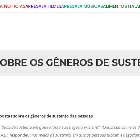
A NOTÍCIAS
ARRESALA FILMES
ARRESALA MÚSICAS
ALIMENTOS HALA
DIGITE E PRESSIONE ENTER!
POSTS RECENTES
OBRE OS GÊNEROS DE SUS
25 DE SETEMBRO DE 2010
idente Bush
Necessárias Considera
iada por Robert Bowan, Bispo
Por: Ahmed Ismail Introdução O
te) Senhor presidente: Conte a
considerações do autor sobre o
smo. Se os mitos acerca do
agressão americana ao Afegani
5 DE NOVEMBRO DE 2013
or
Ano Novo Islâmico e I
postas sobre os gêneros de sustento das pessoas
 aturdido pelas imagens de
Em nome de Deus, O Clemente, O
11 de setembro, o mundo parece
parabeniza a nação islâmica p
tipos de sustento em que se lucra e se negocia existem?” “Quais são os meios d
magnitude. Mais
Hejrita. Desejamos a todos os 
A.S.) respondeu: “
Os meios de sustento, em que as pessoas lucram e negociam sã