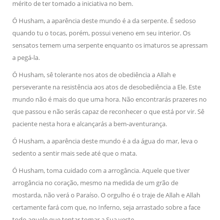
mérito de ter tomado a iniciativa no bem.
Ó Husham, a aparência deste mundo é a da serpente. É sedoso
quando tu o tocas, porém, possui veneno em seu interior. Os
sensatos temem uma serpente enquanto os imaturos se apressam
a pegá-la.
Ó Husham, sê tolerante nos atos de obediência a Allah e
perseverante na resistência aos atos de desobediência a Ele. Este
mundo não é mais do que uma hora. Não encontrarás prazeres no
que passou e não serás capaz de reconhecer o que está por vir. Sê
paciente nesta hora e alcançarás a bem-aventurança.
Ó Husham, a aparência deste mundo é a da água do mar, leva o
sedento a sentir mais sede até que o mata.
Ó Husham, toma cuidado com a arrogância. Aquele que tiver
arrogância no coração, mesmo na medida de um grão de
mostarda, não verá o Paraíso. O orgulho é o traje de Allah e Allah
certamente fará com que, no Inferno, seja arrastado sobre a face
todo aquele que tentar tomar a Sua veste.