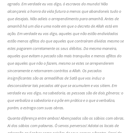
agrado. Em verdade eu vos digo, ó escravos do mundo! Não
alcançareis a honra da vida futura a menos que abandoneis tudo o
que desejais. Não adieis o arrependimento para amanhã. Antes de
amanhã há um dia e uma noite em que o decreto de Allah está em
ação. Em verdade eu vos digo, aqueles que não estão endividados
estão menos aflitos do que aqueles que contraíram dívidas mesmo se
estes pagarem corretamente os seus débitos. Da mesma maneira,
aqueles que evitam o pecado são mais tranquilos e menos aflitos do
que aqueles que não o fazem, mesmo se estes se arrependerem
sinceramente e retornarem contritos a Allah. Os pecados
insignificantes são as armadilhas de Satã que vos induz a
desconsiderar tais pecados até que se acumulem e vos sitiem. Em
verdade eu vos digo, na sabedoria, as pessoas são de dois gêneros: o
que verbaliza a sabedoria e a põe em prática e o que a verbaliza,
porém, a estraga com suas obras.
Quanta diferença entre ambos! Abençoados são os sábios com obras.
Ai dos sábios com palavras. Ó servos perversos! Adotai os locais de