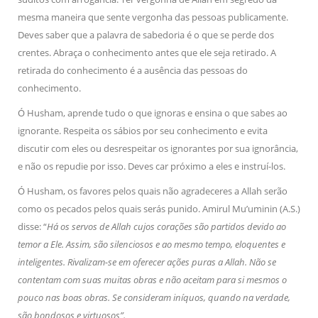
mesma maneira que sente vergonha das pessoas publicamente.
Deves saber que a palavra de sabedoria é o que se perde dos
crentes. Abraça o conhecimento antes que ele seja retirado. A
retirada do conhecimento é a ausência das pessoas do
conhecimento.
Ó Husham, aprende tudo o que ignoras e ensina o que sabes ao
ignorante. Respeita os sábios por seu conhecimento e evita
discutir com eles ou desrespeitar os ignorantes por sua ignorância,
e não os repudie por isso. Deves car próximo a eles e instruí-los.
Ó Husham, os favores pelos quais não agradeceres a Allah serão
como os pecados pelos quais serás punido. Amirul Mu’uminin (A.S.)
disse: “
Há os servos de Allah cujos corações são partidos devido ao
temor a Ele. Assim, são silenciosos e ao mesmo tempo, eloquentes e
inteligentes. Rivalizam-se em oferecer ações puras a Allah. Não se
contentam com suas muitas obras e não aceitam para si mesmos o
pouco nas boas obras. Se consideram iníquos, quando na verdade,
são bondosos e virtuosos”.