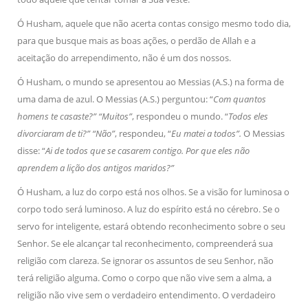
Ó Husham, aquele que não acerta contas consigo mesmo todo dia,
para que busque mais as boas ações, o perdão de Allah e a
aceitação do arrependimento, não é um dos nossos.
Ó Husham, o mundo se apresentou ao Messias (A.S.) na forma de
uma dama de azul. O Messias (A.S.) perguntou: “
Com quantos
homens te casaste?” “Muitos”
, respondeu o mundo. “
Todos eles
divorciaram de ti?” “Não”
, respondeu, “
Eu matei a todos”.
O Messias
disse: “
Ai de todos que se casarem contigo. Por que eles não
aprendem a lição dos antigos maridos?”
Ó Husham, a luz do corpo está nos olhos. Se a visão for luminosa o
corpo todo será luminoso. A luz do espírito está no cérebro. Se o
servo for inteligente, estará obtendo reconhecimento sobre o seu
Senhor. Se ele alcançar tal reconhecimento, compreenderá sua
religião com clareza. Se ignorar os assuntos de seu Senhor, não
terá religião alguma. Como o corpo que não vive sem a alma, a
religião não vive sem o verdadeiro entendimento. O verdadeiro