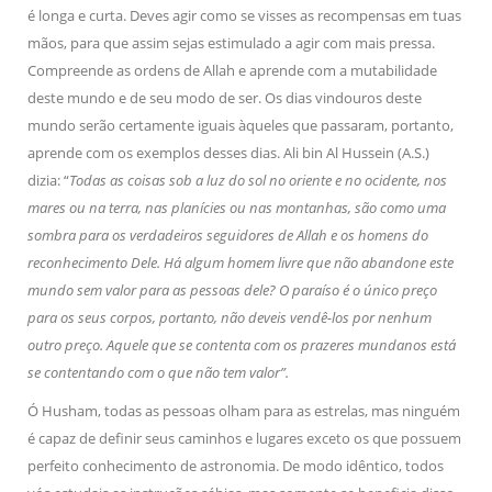
é longa e curta. Deves agir como se visses as recompensas em tuas
mãos, para que assim sejas estimulado a agir com mais pressa.
Compreende as ordens de Allah e aprende com a mutabilidade
deste mundo e de seu modo de ser. Os dias vindouros deste
mundo serão certamente iguais àqueles que passaram, portanto,
aprende com os exemplos desses dias. Ali bin Al Hussein (A.S.)
dizia: “
Todas as coisas sob a luz do sol no oriente e no ocidente, nos
mares ou na terra, nas planícies ou nas montanhas, são como uma
sombra para os verdadeiros seguidores de Allah e os homens do
reconhecimento Dele. Há algum homem livre que não abandone este
mundo sem valor para as pessoas dele? O paraíso é o único preço
para os seus corpos, portanto, não deveis vendê-los por nenhum
outro preço. Aquele que se contenta com os prazeres mundanos está
se contentando com o que não tem valor”.
Ó Husham, todas as pessoas olham para as estrelas, mas ninguém
é capaz de definir seus caminhos e lugares exceto os que possuem
perfeito conhecimento de astronomia. De modo idêntico, todos