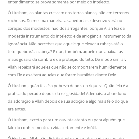
entendimento se prova somente por meio do intelecto.
Ó Husham, as plantas crescem nas terras planas, não em terrenos
rochosos. Da mesma maneira, a sabedoria se desenvolverá no
coração dos modestos, não dos arrogantes, porque Allah fez da
modéstia instrumento do intelecto e da arrogância instrumento da
ignorância. Não percebes que aquele que elevar a cabeça até o
teto quebrará a cabeça? E que, também, aquele que abaixar as
mãos gozará da sombra e da proteção do teto. De modo similar,
Allah rebaixará aqueles que não se comportarem humildemente
com Ele e exaltará aqueles que forem humildes diante Dele.
Ó Husham, quão feia é a pobreza depois da riqueza! Quão feia é a
prática do pecado depois da religiosidade! Ademais, o abandono
da adoração a Allah depois de sua adoção é algo mais feio do que
era antes.
Ó Husham, exceto para um ouvinte atento ou para alguém que
fale do conhecimento, a vida certamente é inútil.
Ó Husham, Allah não distribui entre os crentes nada melhor do