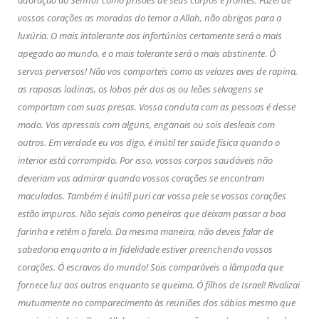
adoração ao Senhor como prisões de seus corpos e frontes. Fazei de
vossos corações as moradas do temor a Allah, não abrigos para a
luxúria. O mais intolerante aos infortúnios certamente será o mais
apegado ao mundo, e o mais tolerante será o mais abstinente. Ó
servos perversos! Não vos comporteis como as velozes aves de rapina,
as raposas ladinas, os lobos pér dos os ou leões selvagens se
comportam com suas presas. Vossa conduta com as pessoas é desse
modo. Vos apressais com alguns, enganais ou sois desleais com
outros. Em verdade eu vos digo, é inútil ter saúde física quando o
interior está corrompido. Por isso, vossos corpos saudáveis não
deveriam vos admirar quando vossos corações se encontram
maculados. Também é inútil puri car vossa pele se vossos corações
estão impuros. Não sejais como peneiras que deixam passar a boa
farinha e retêm o farelo. Da mesma maneira, não deveis falar de
sabedoria enquanto a in fidelidade estiver preenchendo vossos
corações. Ó escravos do mundo! Sois comparáveis a lâmpada que
fornece luz aos outros enquanto se queima. Ó filhos de Israel! Rivalizai
mutuamente no comparecimento às reuniões dos sábios mesmo que