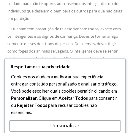
cuidado para não te opores ao conselho dos inteligentes ou dos
indivíduos que desejam o bem para os outros para que não caias
em perdição.
Ó Husham tem precaução de te associar com todos, exceto com
os inteligentes e os dignos de confiança. Deves te tornar amigo
somente desses dois tipos de pessoa. Dos demais, deves fugir
como foges dos animais selvagens. O inteligente deve se sentir
muito envergonhado diante de Allah por associar a outros a
intenção de suas ações, pois Allah é o único doador das graças. Se
Respeitamos sua privacidade
te deparares com duas coisas em que não sabe qual delas seja
Cookies nos ajudam a melhorar sua experiência,
mais correta ou aceitável, abandona a que seja mais agradável ao
entregar conteúdo personalizado e analisar o tráfego.
seu desejo. A correção se encontra do lado oposto ao dos desejos.
Você pode escolher quais cookies permitir clicando em
Não desafies a sabedoria tampouco a entregues aos ignorantes.
Personalizar
. Clique em
Aceitar Todos
para consentir
ou
Rejeitar Todos
para recusar cookies não
Hushaim disse: “
Eu perguntei ao Imam (A.S.): “O que devo fazer se
essenciais.
encontrar alguém que busca a sabedoria, porém, possua um intelecto
muito estreito para recebê-la?”
Ele (A.S.) respondeu: “
Nesse caso,
Personalizar
deves comunicá-la com gentileza. Se o coração dele for muito estreito