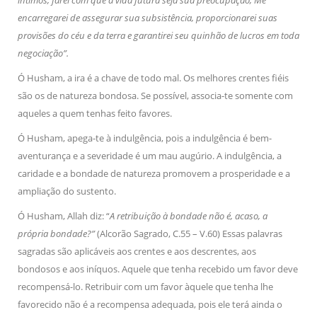
íntimos, farei com que a vida futura seja sua preocupação, Me
encarregarei de assegurar sua subsistência, proporcionarei suas
provisões do céu e da terra e garantirei seu quinhão de lucros em toda
negociação”.
Ó Husham, a ira é a chave de todo mal. Os melhores crentes fiéis
são os de natureza bondosa. Se possível, associa-te somente com
aqueles a quem tenhas feito favores.
Ó Husham, apega-te à indulgência, pois a indulgência é bem-
aventurança e a severidade é um mau augúrio. A indulgência, a
caridade e a bondade de natureza promovem a prosperidade e a
ampliação do sustento.
Ó Husham, Allah diz: “
A retribuição à bondade não é, acaso, a
própria bondade?”
(Alcorão Sagrado, C.55 – V.60) Essas palavras
sagradas são aplicáveis aos crentes e aos descrentes, aos
bondosos e aos iníquos. Aquele que tenha recebido um favor deve
recompensá-lo. Retribuir com um favor àquele que tenha lhe
favorecido não é a recompensa adequada, pois ele terá ainda o