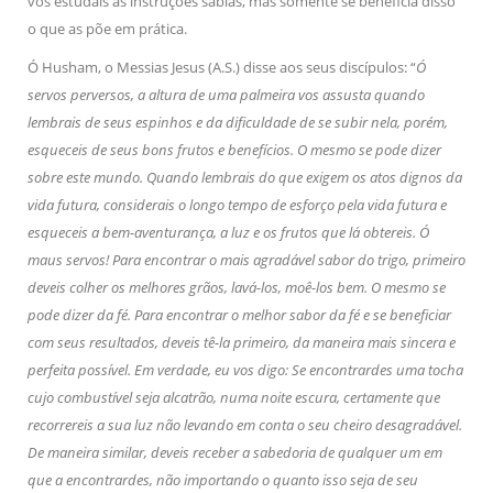
vós estudais as instruções sábias, mas somente se beneficia disso
o que as põe em prática.
Ó Husham, o Messias Jesus (A.S.) disse aos seus discípulos: “
Ó
servos perversos, a altura de uma palmeira vos assusta quando
lembrais de seus espinhos e da dificuldade de se subir nela, porém,
esqueceis de seus bons frutos e benefícios. O mesmo se pode dizer
sobre este mundo. Quando lembrais do que exigem os atos dignos da
vida futura, considerais o longo tempo de esforço pela vida futura e
esqueceis a bem-aventurança, a luz e os frutos que lá obtereis. Ó
maus servos! Para encontrar o mais agradável sabor do trigo, primeiro
deveis colher os melhores grãos, lavá-los, moê-los bem. O mesmo se
pode dizer da fé. Para encontrar o melhor sabor da fé e se beneficiar
com seus resultados, deveis tê-la primeiro, da maneira mais sincera e
perfeita possível. Em verdade, eu vos digo: Se encontrardes uma tocha
cujo combustível seja alcatrão, numa noite escura, certamente que
recorrereis a sua luz não levando em conta o seu cheiro desagradável.
De maneira similar, deveis receber a sabedoria de qualquer um em
que a encontrardes, não importando o quanto isso seja de seu