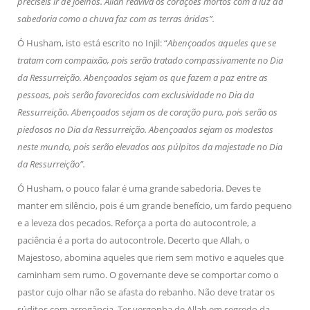
preciseis ir de joelhos. Allah reaviva os corações mortos com a luz da
sabedoria como a chuva faz com as terras áridas”.
Ó Husham, isto está escrito no Injil: “
Abençoados aqueles que se
tratam com compaixão, pois serão tratado compassivamente no Dia
da Ressurreição. Abençoados sejam os que fazem a paz entre as
pessoas, pois serão favorecidos com exclusividade no Dia da
Ressurreição. Abençoados sejam os de coração puro, pois serão os
piedosos no Dia da Ressurreição. Abençoados sejam os modestos
neste mundo, pois serão elevados aos púlpitos da majestade no Dia
da Ressurreição”.
Ó Husham, o pouco falar é uma grande sabedoria. Deves te
manter em silêncio, pois é um grande benefício, um fardo pequeno
e a leveza dos pecados. Reforça a porta do autocontrole, a
paciência é a porta do autocontrole. Decerto que Allah, o
Majestoso, abomina aqueles que riem sem motivo e aqueles que
caminham sem rumo. O governante deve se comportar como o
pastor cujo olhar não se afasta do rebanho. Não deve tratar os
súditos com arrogância. Ter vergonha de Allah em segredo da