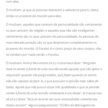
com eles.
Ó Husham, já que as pessoas deixaram a sabedoria para ti, deixa
então os prazeres do mundo para elas.
Ó Husham, aqueles que carecem de personalidade são certamente
os que carecem de religião; e aqueles que não são inteligentes
certamente são os que carecem de personalidade. As pessoas de
mais elevada posição são as que desprezam completamente os
prazeres do mundo. O Paraíso é o único preço de seus corpos, não
se vendem por nada senão o Paraíso.
Ó Husham, Amirul Mu’uminin (A.S.) costumava dizer: “
Ninguém
deve se sentar à frente de uma reunião exceto aqueles que são aptos a
responder quando são perguntados, que falam quando os outros
não são capazes de fazê- lo, e que possuem a opinião mais sábia de
todas. Aquele que não possui essas três qualidades e que se permite
sentar à frente de uma reunião certamente é um idiota”.
Al Hassan bin
Ali (A.S.) disse: “
Buscai recorrer em suas necessidades somente aos
dados ao bem”.
Alguns perguntaram: “
Ó Filho do Mensageiro de