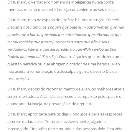
Ó Husham, o verdadeiro homem de inteligência nunca conta
mentiras mesmo que contá-las seja conveniente ao seu desejo.
Ó Husham, no o da espada do Profeta há uma inscrição: “
O mais
insolente dos humanos é aquele que bate num outro homem que não
aquele que o bateu, que mata um outro homem que não aquele que
tentou matá-lo; que presta juramento a outro que não a seus
verdadeiros líderes e que desacredita no que Allah revelou ao Seu
Profeta Mohammad (S.A.A.S.)
”
.
Quanto àqueles que produzem uma
questão herética ou que abrigam o criador de uma heresia, Allah
não aceitará remuneração ou desculpa alguma deles no Dia da
ressurreição.
Ó Husham, depois do reconhecimento de Allah, os melhores atos a
serem ofertados a Allah são as preces, a compaixão pelos pais e o
abandono da inveja, da presunção e do orgulho.
Ó Husham, apronta-te para os dias vindouros e para as respostas
a serem dadas a eles. Tu serás inevitavelmente julgado e
interrogado. Tira lições deste mundo e das pessoas dele. Esta vida