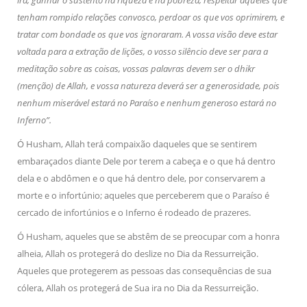
ira, ganhar o sustento na riqueza e na pobreza, respeitar aqueles que
tenham rompido relações convosco, perdoar os que vos oprimirem, e
tratar com bondade os que vos ignoraram. A vossa visão deve estar
voltada para a extração de lições, o vosso silêncio deve ser para a
meditação sobre as coisas, vossas palavras devem ser o dhikr
(menção) de Allah, e vossa natureza deverá ser a generosidade, pois
nenhum miserável estará no Paraíso e nenhum generoso estará no
Inferno”.
Ó Husham, Allah terá compaixão daqueles que se sentirem
embaraçados diante Dele por terem a cabeça e o que há dentro
dela e o abdômen e o que há dentro dele, por conservarem a
morte e o infortúnio; aqueles que perceberem que o Paraíso é
cercado de infortúnios e o Inferno é rodeado de prazeres.
Ó Husham, aqueles que se abstêm de se preocupar com a honra
alheia, Allah os protegerá do deslize no Dia da Ressurreição.
Aqueles que protegerem as pessoas das consequências de sua
cólera, Allah os protegerá de Sua ira no Dia da Ressurreição.