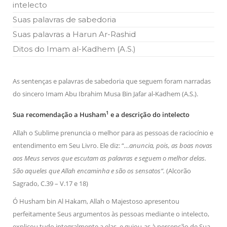
intelecto
Islâmico no Brasil parabeniza a nação islâmica pela chegada
no ano novo muçulmano de 1435 Hejrita. Desejamos a
Suas palavras de sabedoria
todos os irmãos e irmãs um novo
Suas palavras a Harun Ar-Rashid
10 DE NOVEMBRO DE 2013
Ditos do Imam al-Kadhem (A.S.)
Falecimento do Imam Ali Ibn Al-Hussein
(A.S.)
Em nome de Deus, o Clemente, o Misericordioso! Diante da
data em que relembramos o martírio do quarto Imam dos
As sentenças e palavras de sabedoria que seguem foram narradas
muçulmanos, o Imam Ali Ibn Al-Hussein Ibn Ali Ibn Abi Táleb
do sincero Imam Abu Ibrahim Musa Bin Jafar al-Kadhem (A.S.).
(A.S.), conhecido por “Zein Al-Ábidin” (Formosura
1
Sua recomendação a Husham
e a descrição do intelecto
NOTÍCIAS
Allah o Sublime prenuncia o melhor para as pessoas de raciocínio e
3 DE JULHO DE 2014
entendimento em Seu Livro. Ele diz: “
…anuncia, pois, as boas novas
Centro Islâmico no Brasil recebe o ex-
ministro das Relações Exteriores da
aos Meus servos que escutam as palavras e seguem o melhor delas.
República Islâmica do Irã
São aqueles que Allah encaminha e são os sensatos”.
(Alcorão
Na noite da quinta-feira, 03 de Abril, o Centro Islâmico no
Sagrado, C.39 – V.17 e 18)
Brasil recebeu em sua sede, em São Paulo, o ex-ministro das
Relações Exteriores da República Islâmica do Irã, Sr. Kamal
Kharrazi, que encontra-se visitando
Ó Husham bin Al Hakam, Allah o Majestoso apresentou
perfeitamente Seus argumentos às pessoas mediante o intelecto,
explicou tudo integralmente a elas, e guiou-as à percepção de Sua