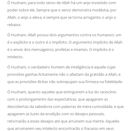
Ó Husham, para todo servo de Allah há um anjo investido com
poder sobre ele. Sempre que o servo demonstra modéstia, por
Allah, o anjo o eleva, e sempre que se torna arrogante, o anjo o
rebaixa.
Ó Husham, Allah possui dois argumentos contra os humanos: um
é o explícito e o outro é o implícito. O argumento implícito de Allah
é o envio dos mensageiros, profetas e imames. O implícito é o
intelecto.
Ó Husham, o verdadeiro homem de inteligência é aquele cujas
provisões ganhas licitamente não o afastam da gratidão a Allah, e
que as provisões ilícitas não sobrepujam sua firmeza na fidelidade.
Ó Husham, quanto aqueles que extinguirem a luz do raciocínio
com o prolongamento das expectativas, que apagarem as
descobertas da sabedoria com palavras de mera curiosidade, e que
apagarem as luzes da erudição com os desejos pessoais,
retornarão a esses desejos até que arruinem sua mente. Aqueles
que arruinarem seu intelecto encontrarão o fracasso em seus