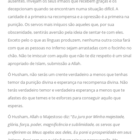
ausentes. Invejam os seus irmãos que recebem graças e os
decepcionam quando se encontram numa situação difícil. A
caridade é a primeira na recompensa e a opressão é a primeira na
punição. Os servos mais iníquos são aqueles que, por sua
obscenidade, sentirás aversão pela ideia de sentar-te com eles.
Exceto pelo o que as línguas produzem, nenhuma outra coisa fará
com que as pessoas no Inferno sejam arrastadas com o focinho no
chão. Não te imiscuir com aquilo que não te diz respeito é um sinal
apropriado de Islam, submissão a Allah.
Ó Husham, não serás um crente verdadeiro a menos que tenhas
temor da punição divina e esperança na recompensa divina. Não
terás verdadeiro temor e verdadeira esperança a menos que te
afastes do que temes e te esforces para conseguir aquilo que
esperas.
Ó Husham, Allah o Majestoso diz: “
Eu juro por Minha majestade,
glória, força, poder, magnificência e sublimidade, os servos que
preferirem os Meus apelos aos deles, Eu porei a prosperidade em seus