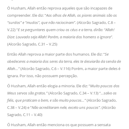
Ó Husham, Allah então reprova aqueles que são incapazes de
compreender. Ele diz: “
Aos olhos de Allah, os piores animais são os
“surdos” e “mudos”, que não raciocinam”.
(Alcorão Sagrado, C.8 –
V.22) “
E se perguntares quem criou os céus e a terra, dirão: “Allah!
Dize: Louvado seja Allah! Porém, a maioria dos homens o ignora”.
(Alcorão Sagrado, C.31 – V.25)
Então Allah reprova a maior parte dos humanos. Ele diz: “
Se
obedeceres a maioria dos seres da terra, eles te desviarão da senda de
Allah…”
(Alcorão Sagrado, C.6 – V.116) Porém, a maior parte deles é
ignara. Por isso, não possuem percepção.
Ó Husham, Allah então elogia a minoria. Ele diz: “
Muito poucos dos
Meus servos são gratos.”
(Alcorão Sagrado, C.34 – V.13) “
…salvo os
fiéis, que praticam o bem, e são muito poucos…”
(Alcorão Sagrado,
C.38 – V.24) e “
Não acreditaram nele, exceto uns poucos”.
(Alcorão
Sagrado, C.11 – V.40)
Ó Husham, Allah então menciona os que possuem a sensata