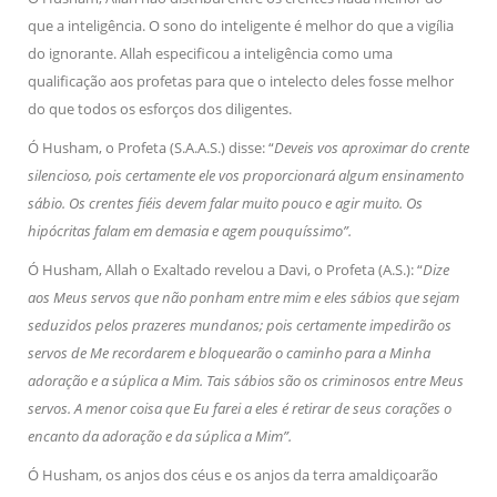
que a inteligência. O sono do inteligente é melhor do que a vigília
do ignorante. Allah especificou a inteligência como uma
qualificação aos profetas para que o intelecto deles fosse melhor
do que todos os esforços dos diligentes.
Ó Husham, o Profeta (S.A.A.S.) disse: “
Deveis vos aproximar do crente
silencioso, pois certamente ele vos proporcionará algum ensinamento
sábio. Os crentes fiéis devem falar muito pouco e agir muito. Os
hipócritas falam em demasia e agem pouquíssimo”.
Ó Husham, Allah o Exaltado revelou a Davi, o Profeta (A.S.): “
Dize
aos Meus servos que não ponham entre mim e eles sábios que sejam
seduzidos pelos prazeres mundanos; pois certamente impedirão os
servos de Me recordarem e bloquearão o caminho para a Minha
adoração e a súplica a Mim. Tais sábios são os criminosos entre Meus
servos. A menor coisa que Eu farei a eles é retirar de seus corações o
encanto da adoração e da súplica a Mim”.
Ó Husham, os anjos dos céus e os anjos da terra amaldiçoarão