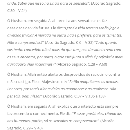
árida. Sabei que nisso há sinais para os sensatos”.
(Alcorão Sagrado,
C.30 – V.24)
Ó Husham, em seguida Allah predica aos sensatos e os faz
desejosos da vida futura. Ele diz: “
Que é a vida terrena senão jogo e
diversão frívola? A morada na outra vida é preferível para os tementes.
Não o compreendeis?”
(Alcorão Sagrado, C.6 – V.32) “
Tudo quanto
vos tenho concedido não é mais do que um gozo da vida terrena com
os seus encantos; por outra, o que está junto a Allah é preferível e mais
duradouro. Não raciocinais?”
(Alcorão Sagrado, C.28 – V.60)
Ó Husham, Allah então alerta os desprovidos de raciocínio contra
o Seu castigo. Ele, o Majestoso, diz: “
Então aniquilamos os demais.
Por certo, passareis diante deles ao amanhecer e ao anoitecer. Não
pensais, pois, nisso?”
(Alcorão Sagrado, C.37 – V.136 a 138)
Ó Husham, em seguida Allah explica que o intelecto está sempre
favorecendo o conhecimento. Ele diz: “
E essas parábolas, citamo-las
aos humanos, porém, só os sensatos as compreendem”.
(Alcorão
Sagrado, C.29 – V.43)