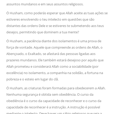
assuntos mundanos e em seus assuntos religiosos.
Ó Husham, como poderás esperar que Allah aceite as tuas ações se
estiveres envolvendo o teu intelecto em questões que são
distantes das ordens Dele e se estiveres te submetendo aos teus
desejos, permitindo que dominem a tua mente?
Ó Husham, a paciência diante dos isolamentos é uma prova de
força de vontade. Aquele que compreende as ordens de Allah, o
Abençoado, o Exaltado, se afastará das pessoas ligadas aos
prazeres mundanos. Ele também estará desejoso por aquilo que
Allah prometeu e considerará Allah como a sociabilidade (por
excelência) no isolamento, a companhia na solidão, a fortuna na
pobreza e o esteio em lugar do clã.
Ó Husham, as criaturas foram formadas para obedecerem a Allah.
Nenhuma segurança é obtida sem obediência. O curso da
obediência é o curso da capacidade de reconhecer e o curso da
capacidade de reconhecer é a instrução. A instrução é possível
mediante o intelecto. Deve haver um sábio religiosos que seja a