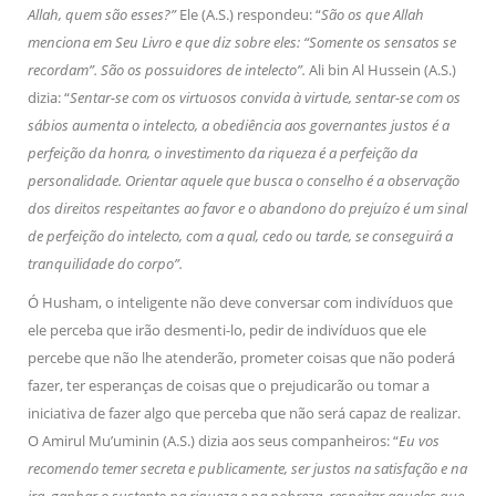
Allah, quem são esses?”
Ele (A.S.) respondeu: “
São os que Allah
menciona em Seu Livro e que diz sobre eles: “Somente os sensatos se
recordam”. São os possuidores de intelecto”.
Ali bin Al Hussein (A.S.)
dizia: “
Sentar-se com os virtuosos convida à virtude, sentar-se com os
sábios aumenta o intelecto, a obediência aos governantes justos é a
perfeição da honra, o investimento da riqueza é a perfeição da
personalidade. Orientar aquele que busca o conselho é a observação
dos direitos respeitantes ao favor e o abandono do prejuízo é um sinal
de perfeição do intelecto, com a qual, cedo ou tarde, se conseguirá a
tranquilidade do corpo”.
Ó Husham, o inteligente não deve conversar com indivíduos que
ele perceba que irão desmenti-lo, pedir de indivíduos que ele
percebe que não lhe atenderão, prometer coisas que não poderá
fazer, ter esperanças de coisas que o prejudicarão ou tomar a
iniciativa de fazer algo que perceba que não será capaz de realizar.
O Amirul Mu’uminin (A.S.) dizia aos seus companheiros: “
Eu vos
recomendo temer secreta e publicamente, ser justos na satisfação e na