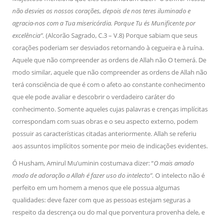
não desvies os nossos corações, depois de nos teres iluminado e
agracia-nos com a Tua misericórdia. Porque Tu és Munificente por
excelência”.
(Alcorão Sagrado, C.3 – V.8) Porque sabiam que seus
corações poderiam ser desviados retornando à cegueira e à ruína.
Aquele que não compreender as ordens de Allah não O temerá. De
modo similar, aquele que não compreender as ordens de Allah não
terá consciência de que é com o afeto ao constante conhecimento
que ele pode avaliar e descobrir o verdadeiro caráter do
conhecimento. Somente aqueles cujas palavras e crenças implícitas
correspondam com suas obras e o seu aspecto externo, podem
possuir as características citadas anteriormente. Allah se referiu
aos assuntos implícitos somente por meio de indicações evidentes.
Ó Husham, Amirul Mu’uminin costumava dizer: “
O mais amado
modo de adoração a Allah é fazer uso do intelecto”.
O intelecto não é
perfeito em um homem a menos que ele possua algumas
qualidades: deve fazer com que as pessoas estejam seguras a
respeito da descrença ou do mal que porventura provenha dele, e