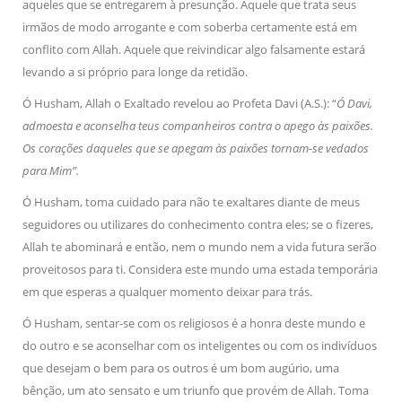
aqueles que se entregarem à presunção. Aquele que trata seus
irmãos de modo arrogante e com soberba certamente está em
conflito com Allah. Aquele que reivindicar algo falsamente estará
levando a si próprio para longe da retidão.
Ó Husham, Allah o Exaltado revelou ao Profeta Davi (A.S.): “
Ó Davi,
admoesta e aconselha teus companheiros contra o apego às paixões.
Os corações daqueles que se apegam às paixões tornam-se vedados
para Mim”.
Ó Husham, toma cuidado para não te exaltares diante de meus
seguidores ou utilizares do conhecimento contra eles; se o fizeres,
Allah te abominará e então, nem o mundo nem a vida futura serão
proveitosos para ti. Considera este mundo uma estada temporária
em que esperas a qualquer momento deixar para trás.
Ó Husham, sentar-se com os religiosos é a honra deste mundo e
do outro e se aconselhar com os inteligentes ou com os indivíduos
que desejam o bem para os outros é um bom augúrio, uma
bênção, um ato sensato e um triunfo que provém de Allah. Toma