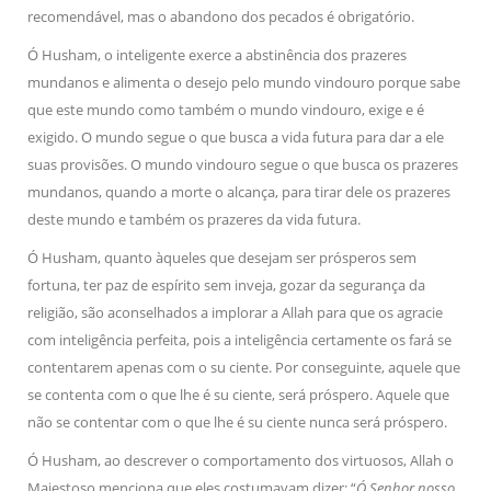
recomendável, mas o abandono dos pecados é obrigatório.
Ó Husham, o inteligente exerce a abstinência dos prazeres
mundanos e alimenta o desejo pelo mundo vindouro porque sabe
que este mundo como também o mundo vindouro, exige e é
exigido. O mundo segue o que busca a vida futura para dar a ele
suas provisões. O mundo vindouro segue o que busca os prazeres
mundanos, quando a morte o alcança, para tirar dele os prazeres
deste mundo e também os prazeres da vida futura.
Ó Husham, quanto àqueles que desejam ser prósperos sem
fortuna, ter paz de espírito sem inveja, gozar da segurança da
religião, são aconselhados a implorar a Allah para que os agracie
com inteligência perfeita, pois a inteligência certamente os fará se
contentarem apenas com o su ciente. Por conseguinte, aquele que
se contenta com o que lhe é su ciente, será próspero. Aquele que
não se contentar com o que lhe é su ciente nunca será próspero.
Ó Husham, ao descrever o comportamento dos virtuosos, Allah o
Majestoso menciona que eles costumavam dizer: “
Ó Senhor nosso,