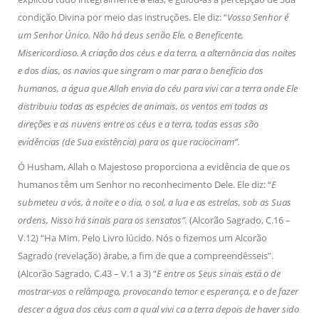
condição Divina por meio das instruções. Ele diz: “
Vosso Senhor é
um Senhor Único. Não há deus senão Ele, o Beneficente,
Misericordioso. A criação dos céus e da terra, a alternância das noites
e dos dias, os navios que singram o mar para o benefício dos
humanos, a água que Allah envia do céu para vivi car a terra onde Ele
distribuiu todas as espécies de animais, os ventos em todas as
direções e as nuvens entre os céus e a terra, todas essas são
evidências (de Sua existência) para os que raciocinam”.
Ó Husham, Allah o Majestoso proporciona a evidência de que os
humanos têm um Senhor no reconhecimento Dele. Ele diz: “
E
submeteu a vós, à noite e o dia, o sol, a lua e as estrelas, sob as Suas
ordens, Nisso há sinais para os sensatos”.
(Alcorão Sagrado, C.16 –
V.12) “Ha Mim. Pelo Livro lúcido. Nós o fizemos um Alcorão
Sagrado (revelação) árabe, a fim de que a compreendêsseis”.
(Alcorão Sagrado, C.43 – V.1 a 3) “
E entre os Seus sinais está o de
mostrar-vos o relâmpago, provocando temor e esperança, e o de fazer
descer a água dos céus com a qual vivi ca a terra depois de haver sido