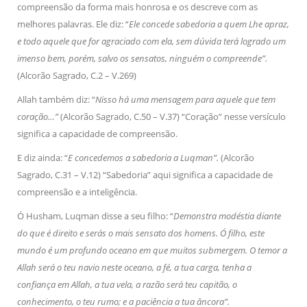
compreensão da forma mais honrosa e os descreve com as
melhores palavras. Ele diz: “
Ele concede sabedoria a quem Lhe apraz,
e todo aquele que for agraciado com ela, sem dúvida terá logrado um
imenso bem, porém, salvo os sensatos, ninguém o compreende”.
(Alcorão Sagrado, C.2 – V.269)
Allah também diz: “
Nisso há uma mensagem para aquele que tem
coração…”
(Alcorão Sagrado, C.50 – V.37) “Coração” nesse versículo
significa a capacidade de compreensão.
E diz ainda: “
E concedemos a sabedoria a Luqman”.
(Alcorão
Sagrado, C.31 – V.12) “Sabedoria” aqui significa a capacidade de
compreensão e a inteligência.
Ó Husham, Luqman disse a seu filho: “
Demonstra modéstia diante
do que é direito e serás o mais sensato dos homens. Ó filho, este
mundo é um profundo oceano em que muitos submergem. O temor a
Allah será o teu navio neste oceano, a fé, a tua carga, tenha a
confiança em Allah, a tua vela, a razão será teu capitão, o
conhecimento, o teu rumo; e a paciência a tua âncora”.