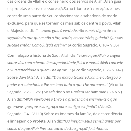
das ordens de Allah e o conselheiro dos servos de Allah. Allah guia
os profetas e seus sucessores (A.S.) ao triunfo e à correção, e lhes
concede uma parte de Seu conhecimento e sabedoria de modo
exclusivo, para que se tornem os mais sábios dentre o povo. Allah
o Majestoso diz: “
… quem guia à verdade não é mais digno de ser
seguido do que quem não o faz, sendo, ao contrário, guiado? Que vos
sucede então? Como julgais assim?”
(Alcorão Sagrado, C.10 – V.35)
Com relação a história de Saul, Allah diz: “
é certo que Allah o elegeu
sobre vós, concedendo-lhe superioridade física e moral, Allah concede
a Sua autoridade a quem Lhe apraz…”
(Alcorão Sagrado, C.2 – V.147)
Sobre Davi (A.S.) Allah diz: “
Davi matou Golias e Allah lhe outorgou o
poder e a sabedoria e lhe ensinou tudo o que Lhe aprouve…”
(Alcorão
Sagrado, V.2 – C.251) Se referindo ao Profeta Mohammad (S.A.A.S.)
Allah diz: “
Allah revelou-te o Livro e a prudência e ensinou-te o que
ignoravas, porque a sua graça para contigo é infinita”.
(Alcorão
Sagrado, C.4 – V.113) Sobre os imames da família, da descendência
e linhagem do Profeta, Allah diz: “
Ou invejam seus semelhantes por
causa do que Allah lhes concedeu de Sua graça? Já tínhamos