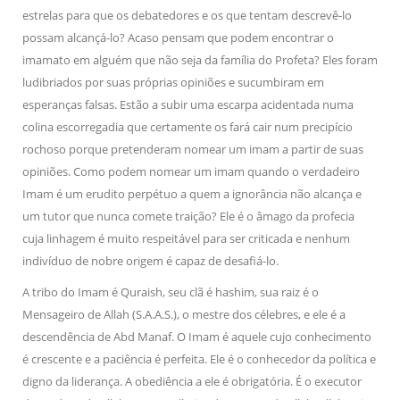
estrelas para que os debatedores e os que tentam descrevê-lo
possam alcançá-lo? Acaso pensam que podem encontrar o
imamato em alguém que não seja da família do Profeta? Eles foram
ludibriados por suas próprias opiniões e sucumbiram em
esperanças falsas. Estão a subir uma escarpa acidentada numa
colina escorregadia que certamente os fará cair num precipício
rochoso porque pretenderam nomear um imam a partir de suas
opiniões. Como podem nomear um imam quando o verdadeiro
Imam é um erudito perpétuo a quem a ignorância não alcança e
um tutor que nunca comete traição? Ele é o âmago da profecia
cuja linhagem é muito respeitável para ser criticada e nenhum
indivíduo de nobre origem é capaz de desafiá-lo.
A tribo do Imam é Quraish, seu clã é hashim, sua raiz é o
Mensageiro de Allah (S.A.A.S.), o mestre dos célebres, e ele é a
descendência de Abd Manaf. O Imam é aquele cujo conhecimento
é crescente e a paciência é perfeita. Ele é o conhecedor da política e
digno da liderança. A obediência a ele é obrigatória. É o executor