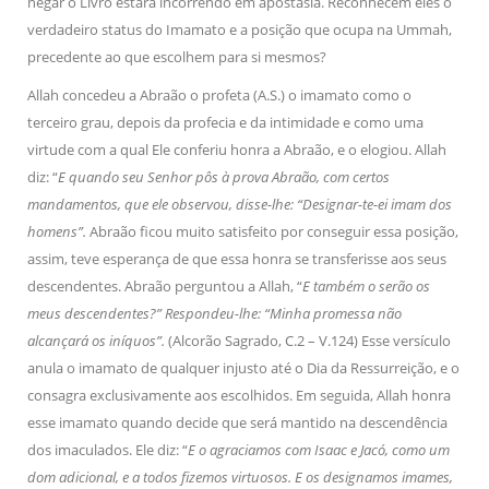
negar o Livro estará incorrendo em apostasia. Reconhecem eles o
verdadeiro status do Imamato e a posição que ocupa na Ummah,
precedente ao que escolhem para si mesmos?
Allah concedeu a Abraão o profeta (A.S.) o imamato como o
terceiro grau, depois da profecia e da intimidade e como uma
virtude com a qual Ele conferiu honra a Abraão, e o elogiou. Allah
diz: “
E quando seu Senhor pôs à prova Abraão, com certos
mandamentos, que ele observou, disse-lhe: “Designar-te-ei imam dos
homens”.
Abraão ficou muito satisfeito por conseguir essa posição,
assim, teve esperança de que essa honra se transferisse aos seus
descendentes. Abraão perguntou a Allah, “
E também o serão os
meus descendentes?” Respondeu-lhe: “Minha promessa não
alcançará os iníquos”.
(Alcorão Sagrado, C.2 – V.124) Esse versículo
anula o imamato de qualquer injusto até o Dia da Ressurreição, e o
consagra exclusivamente aos escolhidos. Em seguida, Allah honra
esse imamato quando decide que será mantido na descendência
dos imaculados. Ele diz: “
E o agraciamos com Isaac e Jacó, como um
dom adicional, e a todos fizemos virtuosos. E os designamos imames,