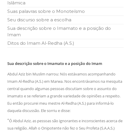
Islâmica
Islâmico no Brasil parabeniza a nação islâmica pela chegada
no ano novo muçulmano de 1435 Hejrita. Desejamos a
Suas palavras sobre o Monoteísmo
todos os irmãos e irmãs um novo
Seu discurso sobre a escolha
10 DE NOVEMBRO DE 2013
Sua descrição sobre o Imamato e a posição do
Falecimento do Imam Ali Ibn Al-Hussein
Imam
(A.S.)
Em nome de Deus, o Clemente, o Misericordioso! Diante da
Ditos do Imam Al-Redha (A.S.)
data em que relembramos o martírio do quarto Imam dos
muçulmanos, o Imam Ali Ibn Al-Hussein Ibn Ali Ibn Abi Táleb
(A.S.), conhecido por “Zein Al-Ábidin” (Formosura
Sua descrição sobre o Imamato e a posição do Imam
NOTÍCIAS
Abdul Aziz bin Muslim narrou: Nós estávamos acompanhando
3 DE JULHO DE 2014
Imam Al-Redha (A.S.) em Marwa. Nos encontrávamos na mesquita
Centro Islâmico no Brasil recebe o ex-
central quando algumas pessoas discutiam sobre o assunto do
ministro das Relações Exteriores da
República Islâmica do Irã
imamato e se referiam a grande variedade de opiniões a respeito.
Na noite da quinta-feira, 03 de Abril, o Centro Islâmico no
Eu então procurei meu mestre Al-Redha (A.S.) para informá-lo
Brasil recebeu em sua sede, em São Paulo, o ex-ministro das
daquela discussão. Ele sorriu e disse:
Relações Exteriores da República Islâmica do Irã, Sr. Kamal
Kharrazi, que encontra-se visitando
“
Ó Abdul Aziz, as pessoas são ignorantes e inconscientes acerca de
sua religião. Allah o Onipotente não fez o Seu Profeta (S.A.A.S.)