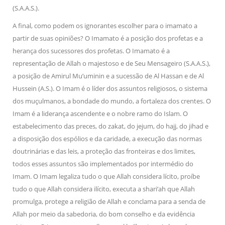
(S.A.A.S.).
A final, como podem os ignorantes escolher para o imamato a
partir de suas opiniões? O Imamato é a posição dos profetas e a
herança dos sucessores dos profetas. O Imamato é a
representação de Allah o majestoso e de Seu Mensageiro (S.A.A.S.),
a posição de Amirul Mu’uminin e a sucessão de Al Hassan e de Al
Hussein (A.S.). O Imam é o líder dos assuntos religiosos, o sistema
dos muçulmanos, a bondade do mundo, a fortaleza dos crentes. O
Imam é a liderança ascendente e o nobre ramo do Islam. O
estabelecimento das preces, do zakat, do jejum, do hajj, do jihad e
a disposição dos espólios e da caridade, a execução das normas
doutrinárias e das leis, a proteção das fronteiras e dos limites,
todos esses assuntos são implementados por intermédio do
Imam. O Imam legaliza tudo o que Allah considera lícito, proíbe
tudo o que Allah considera ilícito, executa a shari’ah que Allah
promulga, protege a religião de Allah e conclama para a senda de
Allah por meio da sabedoria, do bom conselho e da evidência