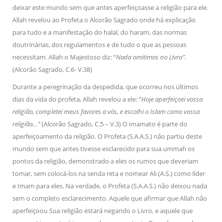
deixar este mundo sem que antes aperfeiçoasse a religião para ele.
Allah revelou ao Profeta o Alcorão Sagrado onde há explicação
para tudo e a manifestação do halal, do haram, das normas
doutrinárias, dos regulamentos e de tudo o que as pessoas
necessitam. Allah o Majestoso diz: “
Nada omitimos no Livro”.
(Alcorão Sagrado, C.6- V.38)
Durante a peregrinação da despedida, que ocorreu nos últimos
dias da vida do profeta, Allah revelou a ele: “
Hoje aperfeiçoei vossa
religião, completei meus favores a vós, e escolhi o Islam como vossa
religião…”
(Alcorão Sagrado, C.5 – V.3) O imamato é parte do
aperfeiçoamento da religião. O Profeta (S.A.A.S.) não partiu deste
mundo sem que antes tivesse esclarecido para sua ummah os
pontos da religião, demonstrado a eles os rumos que deveriam
tomar, sem colocá-los na senda reta e nomear Ali (A.S.) como líder
e Imam para eles. Na verdade, o Profeta (S.A.A.S.) não deixou nada
sem o completo esclarecimento. Aquele que afirmar que Allah não
aperfeiçoou Sua religião estará negando o Livro, e aquele que