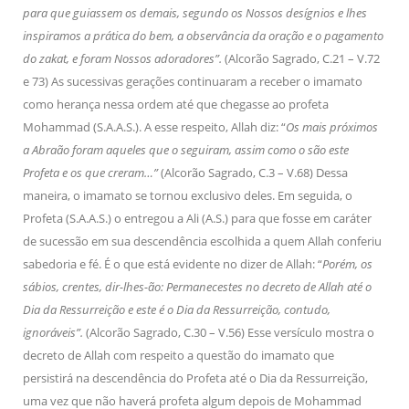
para que guiassem os demais, segundo os Nossos desígnios e lhes
inspiramos a prática do bem, a observância da oração e o pagamento
do zakat, e foram Nossos adoradores”.
(Alcorão Sagrado, C.21 – V.72
e 73) As sucessivas gerações continuaram a receber o imamato
como herança nessa ordem até que chegasse ao profeta
Mohammad (S.A.A.S.). A esse respeito, Allah diz: “
Os mais próximos
a Abraão foram aqueles que o seguiram, assim como o são este
Profeta e os que creram…”
(Alcorão Sagrado, C.3 – V.68) Dessa
maneira, o imamato se tornou exclusivo deles. Em seguida, o
Profeta (S.A.A.S.) o entregou a Ali (A.S.) para que fosse em caráter
de sucessão em sua descendência escolhida a quem Allah conferiu
sabedoria e fé. É o que está evidente no dizer de Allah: “
Porém, os
sábios, crentes, dir-lhes-ão: Permanecestes no decreto de Allah até o
Dia da Ressurreição e este é o Dia da Ressurreição, contudo,
ignoráveis”.
(Alcorão Sagrado, C.30 – V.56) Esse versículo mostra o
decreto de Allah com respeito a questão do imamato que
persistirá na descendência do Profeta até o Dia da Ressurreição,
uma vez que não haverá profeta algum depois de Mohammad