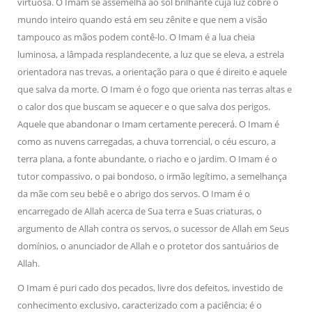
virtuosa. O Imam se assemelha ao sol brilhante cuja luz cobre o
mundo inteiro quando está em seu zênite e que nem a visão
tampouco as mãos podem contê-lo. O Imam é a lua cheia
luminosa, a lâmpada resplandecente, a luz que se eleva, a estrela
orientadora nas trevas, a orientação para o que é direito e aquele
que salva da morte. O Imam é o fogo que orienta nas terras altas e
o calor dos que buscam se aquecer e o que salva dos perigos.
Aquele que abandonar o Imam certamente perecerá. O Imam é
como as nuvens carregadas, a chuva torrencial, o céu escuro, a
terra plana, a fonte abundante, o riacho e o jardim. O Imam é o
tutor compassivo, o pai bondoso, o irmão legítimo, a semelhança
da mãe com seu bebê e o abrigo dos servos. O Imam é o
encarregado de Allah acerca de Sua terra e Suas criaturas, o
argumento de Allah contra os servos, o sucessor de Allah em Seus
domínios, o anunciador de Allah e o protetor dos santuários de
Allah.
O Imam é puri cado dos pecados, livre dos defeitos, investido de
conhecimento exclusivo, caracterizado com a paciência; é o