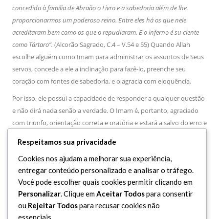
concedido à família de Abraão o Livro e a sabedoria além de lhe
proporcionarmos um poderoso reino. Entre eles há os que nele
acreditaram bem como os que o repudiaram. E o inferno é su ciente
como Tártaro”.
(Alcorão Sagrado, C.4 – V.54 e 55) Quando Allah
escolhe alguém como Imam para administrar os assuntos de Seus
servos, concede a ele a inclinação para fazê-lo, preenche seu
coração com fontes de sabedoria, e o agracia com eloquência.
Por isso, ele possui a capacidade de responder a qualquer questão
e não dirá nada senão a verdade. O Imam é, portanto, agraciado
com triunfo, orientação correta e oratória e estará a salvo do erro e
do equívoco. Ele recebe tais características para que seja um
Respeitamos sua privacidade
argumento contra as criaturas e uma testemunha sobre os servos
Cookies nos ajudam a melhorar sua experiência,
de Allah. Como podem os servos assegurar semelhantes
entregar conteúdo personalizado e analisar o tráfego.
características para aquele que desejem escolher como imam com
Você pode escolher quais cookies permitir clicando em
base em suas opiniões?”
Personalizar
. Clique em
Aceitar Todos
para consentir
ou
Rejeitar Todos
para recusar cookies não
essenciais.