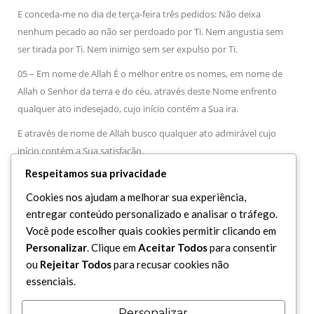
E conceda-me no dia de terça-feira três pedidos: Não deixa
nenhum pecado ao não ser perdoado por Ti. Nem angustia sem
ser tirada por Ti. Nem inimigo sem ser expulso por Ti.
05 – Em nome de Allah É o melhor entre os nomes, em nome de
Allah o Senhor da terra e do céu, através deste Nome enfrento
qualquer ato indesejado, cujo início contém a Sua ira.
E através de nome de Allah busco qualquer ato admirável cujo
início contém a Sua satisfação.
Respeitamos sua privacidade
Ó meu Deus, Então encerra para mim a minha vida com um nal de
Tua dispensa Ó Senhor da benfeitoria!
Cookies nos ajudam a melhorar sua experiência,
entregar conteúdo personalizado e analisar o tráfego.
Você pode escolher quais cookies permitir clicando em
1
O Alcorão Sagrado.
Capítulo 12 (Yussef), Versículo 54.
Personalizar
. Clique em
Aceitar Todos
para consentir
ou
Rejeitar Todos
para recusar cookies não
essenciais.
Personalizar