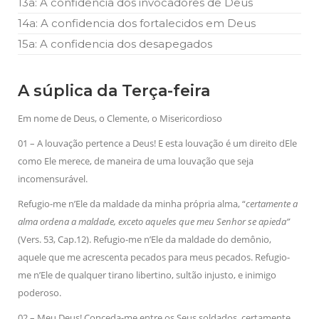
13a: A confidencia dos invocadores de Deus
14a: A confidencia dos fortalecidos em Deus
15a: A confidencia dos desapegados
A súplica da Terça-feira
Em nome de Deus, o Clemente, o Misericordioso
01 – A louvação pertence a Deus! E esta louvação é um direito dEle
como Ele merece, de maneira de uma louvação que seja
incomensurável.
Refugio-me n’Ele da maldade da minha própria alma, “
certamente a
alma ordena a maldade, exceto aqueles que meu Senhor se apieda”
(Vers. 53, Cap.12). Refugio-me n’Ele da maldade do demônio,
aquele que me acrescenta pecados para meus pecados. Refugio-
me n’Ele de qualquer tirano libertino, sultão injusto, e inimigo
poderoso.
02 – Meu Deus! Conceda-me entre os Seus soldados, certamente