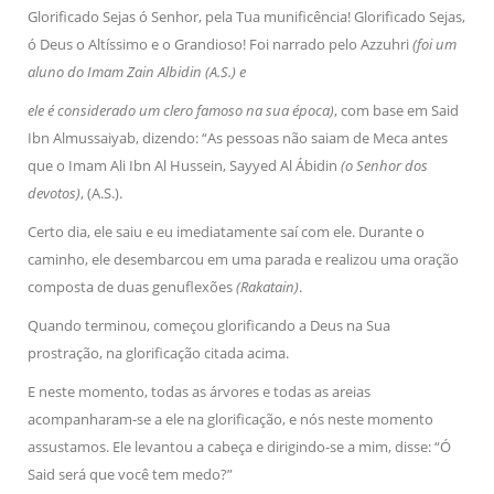
Glorificado Sejas ó Senhor, pela Tua munificência! Glorificado Sejas,
ó Deus o Altíssimo e o Grandioso! Foi narrado pelo Azzuhri
(foi um
aluno do Imam Zain Albidin (A.S.) e
ele é considerado um clero famoso na sua época)
, com base em Said
Ibn Almussaiyab, dizendo: “As pessoas não saiam de Meca antes
que o Imam Ali Ibn Al Hussein, Sayyed Al Ábidin
(o Senhor dos
devotos)
, (A.S.).
Certo dia, ele saiu e eu imediatamente saí com ele. Durante o
caminho, ele desembarcou em uma parada e realizou uma oração
composta de duas genuflexões
(Rakatain)
.
Quando terminou, começou glorificando a Deus na Sua
prostração, na glorificação citada acima.
E neste momento, todas as árvores e todas as areias
acompanharam-se a ele na glorificação, e nós neste momento
assustamos. Ele levantou a cabeça e dirigindo-se a mim, disse: “Ó
Said será que você tem medo?”