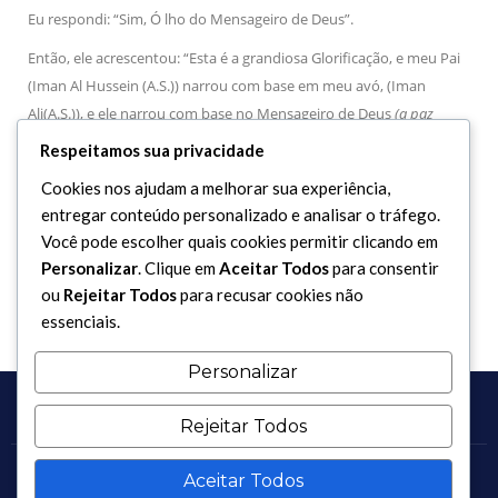
Eu respondi: “Sim, Ó lho do Mensageiro de Deus”.
Então, ele acrescentou: “Esta é a grandiosa Glorificação, e meu Pai
(Iman Al Hussein (A.S.)) narrou com base em meu avó, (Iman
Ali(A.S.)), e ele narrou com base no Mensageiro de Deus
(a paz
esteja com ele e sua puri cada família)
em que os pecados não
Respeitamos sua privacidade
ficaram sem perdoar se for citada esta glorificação. Acrescentou:
Cookies nos ajudam a melhorar sua experiência,
Que Deus Majestoso seja, quando criou Gabriel, inspirou-lhe esta
entregar conteúdo personalizado e analisar o tráfego.
glorificação, e ela contém o nome Maior de Deus (Issmullah Al
Você pode escolher quais cookies permitir clicando em
Akbar).
Personalizar
. Clique em
Aceitar Todos
para consentir
ou
Rejeitar Todos
para recusar cookies não
essenciais.
Personalizar
Rejeitar Todos
Aceitar Todos
Copyright 2017 - 2026 / Todos os direitos reservados.