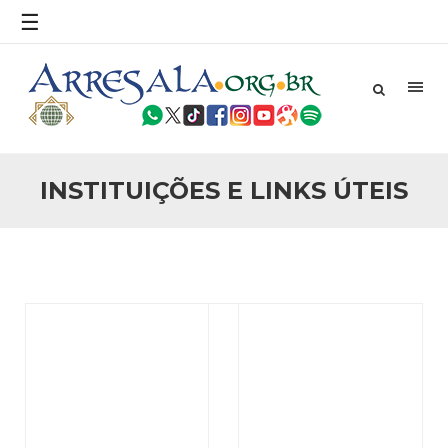
povo, sr. Presidente, sobre o terrorismo. Se os mitos acerca
☰
do terrorismo não
25 DE SETEMBRO DE 2010
Necessárias Considerações Sobre o
Conflito
Por: Ahmed Ismail Introdução O presente artigo resume as
principais considerações do autor sobre os atentados de 11
de setembro e a subseqüente agressão americana ao
Afeganistão. As Raízes do Conflito Os atentados a Nova
INSTITUIÇÕES E LINKS ÚTEIS
25 DE SETEMBRO DE 2010
As Sementes da Miséria e do Terror
Por: Ahmad Dallal Tradução: Ahmad Ismail Ainda aturdido
pelas imagens de morte e destruição que abalaram Nova
York em 11 de setembro, o mundo parece ter entrado numa
guerra cultural e religiosa de magnitude. Mais
5 DE NOVEMBRO DE 2013
Ano Novo Islâmico e Início de Muharam
Em nome de Deus, O Clemente, O Misericordioso! O Centro
Islâmico no Brasil parabeniza a nação islâmica pela chegada
no ano novo muçulmano de 1435 Hejrita. Desejamos a
todos os irmãos e irmãs um novo