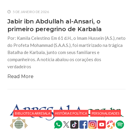
homens
5 DE JANEIRO DE 2026
22 DE SETEMBRO DE 2014
Jabir ibn Abdullah al-Ansari, o
O Martírio do Imam al-Hussein (A.S.)
primeiro peregrino de Karbala
Por: Ahmed Ismail Imam Al Hussein (as), filho do Emir dos
fiéis, Ali Ibn Abi Talib (as) e Fátima Az Zahra (as), neto do
nobre Mensageiro de Allah (as), consagrou sua vida e sua
Por: Kamila Celestino Em 61 d.H., o Imam Hussein (A.S.), neto
morte
do Profeta Mohammad (S.A.A.S.), foi martirizado na trágica
Batalha de Karbala, junto com seus familiares e
22 DE SETEMBRO DE 2014
companheiros. A notícia abalou os corações dos
Os Objetivos da Revolução de Hussein
(A.S.)
verdadeiros
A Moralidade da Revolução de Hussein Muitas revoluções
no mundo esquecem, no auge da luta, os valores anunciados
Read More
previamente, a justiça que procuravam instalar, pisoteando
os direitos e os seus princípios, mesmo antes de sua
BIBLIOTECA ARRESALA
HISTÓRIA E POLÍTICA
PERSONALIDADES