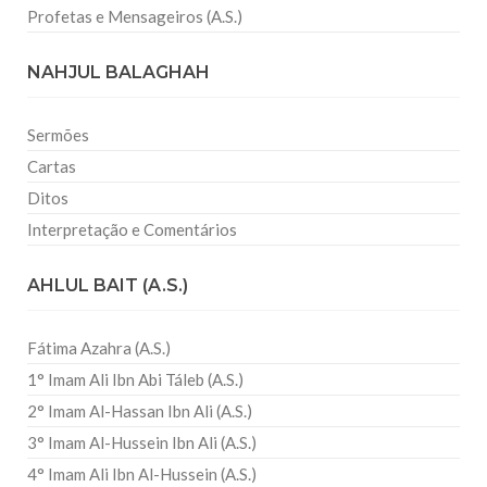
Profetas e Mensageiros (A.S.)
NAHJUL BALAGHAH
Sermões
Cartas
Ditos
Interpretação e Comentários
AHLUL BAIT (A.S.)
Fátima Azahra (A.S.)
1° Imam Ali Ibn Abi Táleb (A.S.)
2° Imam Al-Hassan Ibn Ali (A.S.)
3° Imam Al-Hussein Ibn Ali (A.S.)
4° Imam Ali Ibn Al-Hussein (A.S.)