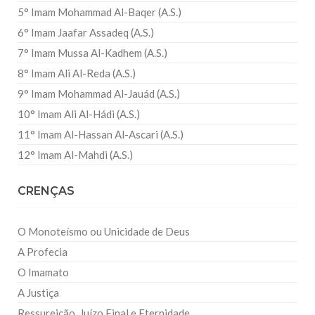
5° Imam Mohammad Al-Baqer (A.S.)
6° Imam Jaafar Assadeq (A.S.)
7° Imam Mussa Al-Kadhem (A.S.)
8° Imam Ali Al-Reda (A.S.)
9° Imam Mohammad Al-Jauád (A.S.)
10° Imam Ali Al-Hádi (A.S.)
11° Imam Al-Hassan Al-Ascari (A.S.)
12° Imam Al-Mahdi (A.S.)
CRENÇAS
O Monoteísmo ou Unicidade de Deus
A Profecia
O Imamato
A Justiça
Ressureição, Juízo Final e Eternidade