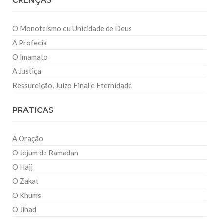
CRENÇAS
O Monoteísmo ou Unicidade de Deus
A Profecia
O Imamato
A Justiça
Ressureição, Juízo Final e Eternidade
PRATICAS
A Oração
O Jejum de Ramadan
O Hajj
O Zakat
O Khums
O Jihad