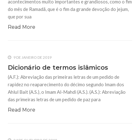
acontecimentos muito importantes e grandiosos, como o fim
24 DE OUTUBRO DE 2018
do mês de Ramadã, que é o fim da grande devoção do jejum,
As Abelhas
que por sua
Queridos irmãos em Deus, a cada dia cresce a nossa fé pelo
Livro de nosso Senhor e o nosso amor à nossa religião. O
Read More
motivo disso é a abundância das verdades científicas
contidas no Alcorão,
9 DE JANEIRO DE 2019
Dicionário de termos islâmicos
9 DE JANEIRO DE 2019
(A.F.): Abreviação das primeiras letras de um pedido de
rapidez no reaparecimento do décimo segundo Imam dos
Dicionário de termos islâmicos
Ahlul Bait (A.S.), o Imam Al-Mahdi (A.S.). (A.S.): Abreviação
das primeiras letras de um pedido de paz para
(A.F.): Abreviação das primeiras letras de um pedido de
rapidez no reaparecimento do décimo segundo Imam dos
Ahlul Bait (A.S.), o Imam Al-Mahdi (A.S.). (A.S.): Abreviação
das primeiras letras de um pedido de paz para
Read More