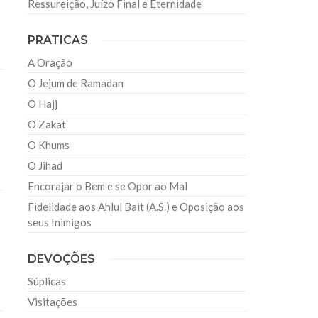
Ressureição, Juízo Final e Eternidade
PRATICAS
A Oração
O Jejum de Ramadan
O Hajj
O Zakat
O Khums
O Jihad
Encorajar o Bem e se Opor ao Mal
Fidelidade aos Ahlul Bait (A.S.) e Oposição aos
seus Inimigos
DEVOÇÕES
Súplicas
Visitações