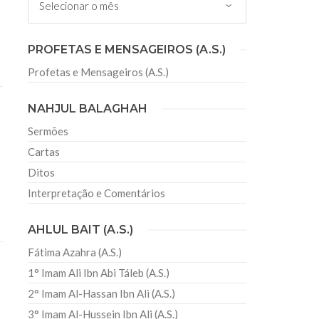
HADITH)
TEXTO
PROFETAS E MENSAGEIROS (A.S.)
disse: “Não negligenciem suas orações, pois os
Profetas e Mensageiros (A.S.)
 e enviados com Qarun e Haman”. Imam Mohammad
iro fato pelo qual o servo será
NAHJUL BALAGHAH
Sermões
Cartas
Ditos
Interpretação e Comentários
AHLUL BAIT (A.S.)
Fátima Azahra (A.S.)
1° Imam Ali Ibn Abi Táleb (A.S.)
2° Imam Al-Hassan Ibn Ali (A.S.)
3° Imam Al-Hussein Ibn Ali (A.S.)