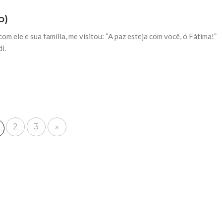
o)
om ele e sua família, me visitou: “A paz esteja com você, ó Fátima!”
i.
2
3
»