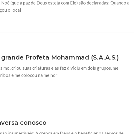
Noé (que a paz de Deus esteja com Ele) são declaradas: Quando a
çou o local
do grande Profeta Mohammad (S.A.A.S.)
simo, criou suas criaturas e as fez dividiu em dois grupos, me
tribos e me colocou na melhor
nversa conosco
são insuperáveis: A crença em Deus e o beneficiar os servos de