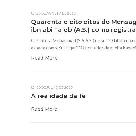
28 DE AGOSTO DE 2018
Quarenta e oito ditos do Mensage
ibn abi Taleb (A.S.) como registr
O Profeta Mohammad (S.A.A.S.) disse: “O título do regi
espada como Zul Fiqar”. “O portador da minha bandei
Read More
30 DE JULHO DE 2018
A realidade da fé
Read More