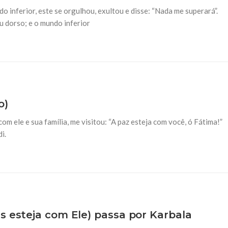
o inferior, este se orgulhou, exultou e disse: “Nada me superará”.
BIBLIOTECA ARRESALA
DITOS (A
eu dorso; e o mundo inferior
26 DE SETEMBRO DE 2014
th
Oração
 o Misericordioso HADITH é o
 e ensinamentos) que foram
O Profeta Mohammad (S.A.A.S.) 
lenamente aceito pelos
que isso fazem serão julgados
Al-Baquer (A.S.) disse: “O prime
o)
om ele e sua família, me visitou: “A paz esteja com você, ó Fátima!”
i.
s esteja com Ele) passa por Karbala