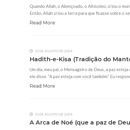
Quando Allah, o Abençoado, o Altíssimo, criou o mund
23 DE SETEMBRO DE 2014
Então, Allah criou a terra para que ficasse sobre o s
A Escola Jafari e a Ciência do Hadi
Read More
Por: Ahmed Ismail Em nome de Allah o Clemente
termo usado para designar as tradições (dizeres
comunicados e atribuídos ao Profeta (saas). É p
15 DE AGOSTO DE 2024
Hadith-e-Kisa (Tradição do Mant
Um dia, meu pai, o Mensageiro de Deus, a paz esteja c
ele disse. “A paz esteja com você também.” Eu respond
Read More
15 DE AGOSTO DE 2024
A Arca de Noé (que a paz de Deu