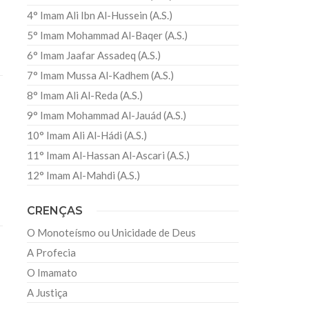
4° Imam Ali Ibn Al-Hussein (A.S.)
5° Imam Mohammad Al-Baqer (A.S.)
6° Imam Jaafar Assadeq (A.S.)
7° Imam Mussa Al-Kadhem (A.S.)
8° Imam Ali Al-Reda (A.S.)
9° Imam Mohammad Al-Jauád (A.S.)
10° Imam Ali Al-Hádi (A.S.)
11° Imam Al-Hassan Al-Ascari (A.S.)
12° Imam Al-Mahdi (A.S.)
CRENÇAS
O Monoteísmo ou Unicidade de Deus
A Profecia
O Imamato
A Justiça