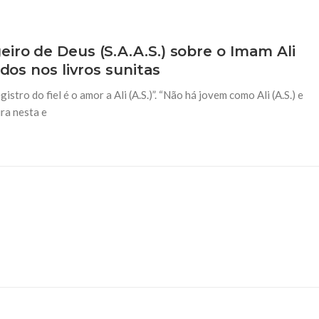
iro de Deus (S.A.A.S.) sobre o Imam Ali
ados nos livros sunitas
stro do fiel é o amor a Ali (A.S.)”. “Não há jovem como Ali (A.S.) e
ra nesta e