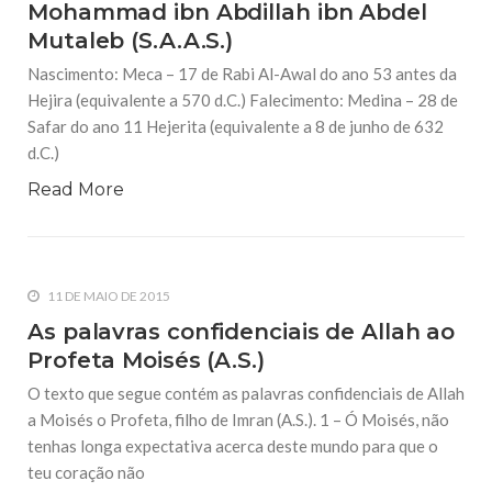
Mohammad ibn Abdillah ibn Abdel
Júnior O Profeta Mohammad (S.A.A.S.) liderou o exército
islâmico no ano 9 da Hijrita. Ele se dirigiu para Tabuk, já que
Mutaleb (S.A.A.S.)
queria encontrar o exército romano no norte
Nascimento: Meca – 17 de Rabi Al-Awal do ano 53 antes da
19 DE SETEMBRO DE 2014
Hejira (equivalente a 570 d.C.) Falecimento: Medina – 28 de
A História do Profeta Abraão (A.S.)
Safar do ano 11 Hejerita (equivalente a 8 de junho de 632
Por Kamal al-Sayyd Traduzido por Ismail Ahmed Barbosa
d.C.)
Júnior Quando a primavera chegava, os rios Tigre e
Eufrates enchiam. O povo ficava muito satisfeito, assim,
Read More
celebrações ocorriam na cidade de Ur e em outras cidades
19 DE SETEMBRO DE 2014
A História do Profeta Lot (A.S.)
Por Kamal al-Sayyd Traduzido por Ismail Ahmed Barbosa
11 DE MAIO DE 2015
Júnior Nosso Profeta Abraão (A.S.) esperava um convidado
para cear com ele. Abraão gostava de ter hóspedes e
As palavras confidenciais de Allah ao
sempre os recebia. Ele lhes oferecia água fresca, coalhada
Profeta Moisés (A.S.)
O texto que segue contém as palavras confidenciais de Allah
a Moisés o Profeta, filho de Imran (A.S.). 1 – Ó Moisés, não
tenhas longa expectativa acerca deste mundo para que o
teu coração não