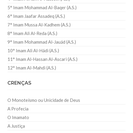
5° Imam Mohammad Al-Baqer (A.S.)
6° Imam Jaafar Assadeq (A.S.)
7° Imam Mussa Al-Kadhem (A.S.)
8° Imam Ali Al-Reda (A.S.)
9° Imam Mohammad Al-Jauád (A.S.)
10° Imam Ali Al-Hádi (A.S.)
11° Imam Al-Hassan Al-Ascari (A.S.)
12° Imam Al-Mahdi (A.S.)
CRENÇAS
O Monoteísmo ou Unicidade de Deus
A Profecia
O Imamato
A Justiça