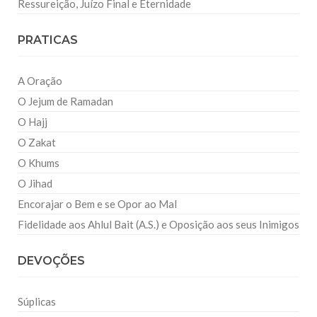
Ressureição, Juízo Final e Eternidade
PRATICAS
A Oração
O Jejum de Ramadan
O Hajj
O Zakat
O Khums
O Jihad
Encorajar o Bem e se Opor ao Mal
Fidelidade aos Ahlul Bait (A.S.) e Oposição aos seus Inimigos
DEVOÇÕES
Súplicas