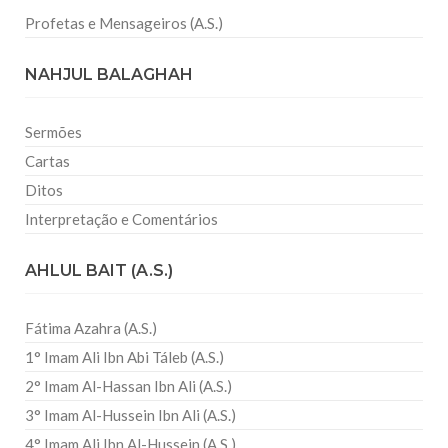
Profetas e Mensageiros (A.S.)
NAHJUL BALAGHAH
Sermões
Cartas
Ditos
Interpretação e Comentários
AHLUL BAIT (A.S.)
Fátima Azahra (A.S.)
1° Imam Ali Ibn Abi Táleb (A.S.)
2° Imam Al-Hassan Ibn Ali (A.S.)
3° Imam Al-Hussein Ibn Ali (A.S.)
4° Imam Ali Ibn Al-Hussein (A.S.)