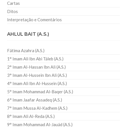
Cartas
Ditos
Interpretação e Comentários
AHLUL BAIT (A.S.)
Fátima Azahra (A.S.)
1° Imam Ali Ibn Abi Táleb (A.S.)
2° Imam Al-Hassan Ibn Ali (A.S.)
3° Imam Al-Hussein Ibn Ali (A.S.)
4° Imam Ali Ibn Al-Hussein (A.S.)
5° Imam Mohammad Al-Baqer (A.S.)
6° Imam Jaafar Assadeq (A.S.)
7° Imam Mussa Al-Kadhem (A.S.)
8° Imam Ali Al-Reda (A.S.)
9° Imam Mohammad Al-Jauád (A.S.)