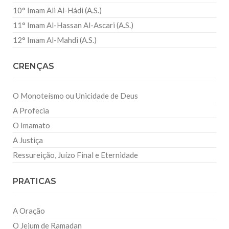
10° Imam Ali Al-Hádi (A.S.)
11° Imam Al-Hassan Al-Ascari (A.S.)
12° Imam Al-Mahdi (A.S.)
CRENÇAS
O Monoteísmo ou Unicidade de Deus
A Profecia
O Imamato
A Justiça
Ressureição, Juízo Final e Eternidade
PRATICAS
A Oração
O Jejum de Ramadan