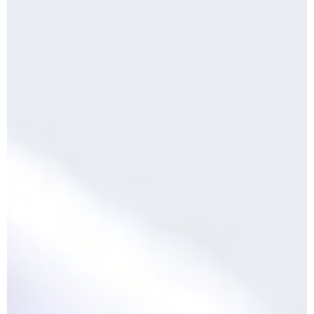
10 DE NOVEMBRO DE 2013
Falecimento do Imam Ali Ibn Al-Hussein
(A.S.)
Em nome de Deus, o Clemente, o Misericordioso! Diante da
data em que relembramos o martírio do quarto Imam dos
muçulmanos, o Imam Ali Ibn Al-Hussein Ibn Ali Ibn Abi Táleb
(A.S.), conhecido por “Zein Al-Ábidin” (Formosura
NOTÍCIAS
3 DE JULHO DE 2014
Centro Islâmico no Brasil recebe o ex-
ministro das Relações Exteriores da
República Islâmica do Irã
Na noite da quinta-feira, 03 de Abril, o Centro Islâmico no
Brasil recebeu em sua sede, em São Paulo, o ex-ministro das
Relações Exteriores da República Islâmica do Irã, Sr. Kamal
Kharrazi, que encontra-se visitando