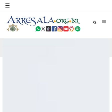
povo, sr. Presidente, sobre o terrorismo. Se os mitos acerca
☰
do terrorismo não
25 DE SETEMBRO DE 2010
Necessárias Considerações Sobre o
Conflito
Por: Ahmed Ismail Introdução O presente artigo resume as
principais considerações do autor sobre os atentados de 11
de setembro e a subseqüente agressão americana ao
Afeganistão. As Raízes do Conflito Os atentados a Nova
HOME NOVA RSS 2026
25 DE SETEMBRO DE 2010
As Sementes da Miséria e do Terror
Por: Ahmad Dallal Tradução: Ahmad Ismail Ainda aturdido
pelas imagens de morte e destruição que abalaram Nova
York em 11 de setembro, o mundo parece ter entrado numa
guerra cultural e religiosa de magnitude. Mais
5 DE NOVEMBRO DE 2013
Ano Novo Islâmico e Início de Muharam
Em nome de Deus, O Clemente, O Misericordioso! O Centro
Islâmico no Brasil parabeniza a nação islâmica pela chegada
no ano novo muçulmano de 1435 Hejrita. Desejamos a
todos os irmãos e irmãs um novo