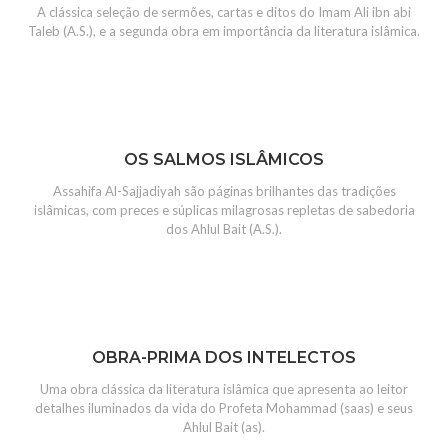
A clássica seleção de sermões, cartas e ditos do Imam Ali ibn abi
Taleb (A.S.), e a segunda obra em importância da literatura islâmica.
OS SALMOS ISLÂMICOS
Assahifa Al-Sajjadiyah são páginas brilhantes das tradições
islâmicas, com preces e súplicas milagrosas repletas de sabedoria
dos Ahlul Bait (A.S.).
OBRA-PRIMA DOS INTELECTOS
Uma obra clássica da literatura islâmica que apresenta ao leitor
detalhes iluminados da vida do Profeta Mohammad (saas) e seus
Ahlul Bait (as).