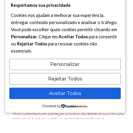
ARMAS A “ISRAEL” DURANTE GUERRA EM GAZA
Respeitamos sua privacidade
Há 4 dias — Em Mundo
Cookies nos ajudam a melhorar sua experiência,
entregar conteúdo personalizado e analisar o tráfego.
Você pode escolher quais cookies permitir clicando em
Personalizar
. Clique em
Aceitar Todos
para consentir
ou
Rejeitar Todos
para recusar cookies não
essenciais.
Personalizar
Rejeitar Todos
Cultura
DEPUTADO MAURICI PARTICIPA DE
Aceitar Todos
HOMENAGEM AO IMAM HUSSEIN NA
MESQUITA DO BRÁS
Powered by
HISTORIADOR LANÇA LIVRO SOBRE A LUTA DO
POVO SAARAUI PELA INDEPENDÊNCIA
PRIMEIRA TRADUÇÃO DIRETA DO PERSA DE