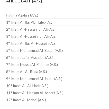
AHLUL BAIT (A.S.)
Fátima Azahra (A.S.)
1° Imam Ali Ibn Abi Táleb (A.S.)
2° Imam Al-Hassan Ibn Ali (A.S.)
3° Imam Al-Hussein Ibn Ali (A.S.)
4° Imam Ali Ibn Al-Hussein (A.S.)
5° Imam Mohammad Al-Baqer (A.S.)
6° Imam Jaafar Assadeq (A.S.)
7° Imam Mussa Al-Kadhem (A.S.)
8° Imam Ali Al-Reda (A.S.)
9° Imam Mohammad Al-Jauád (A.S.)
10° Imam Ali Al-Hádi (A.S.)
11° Imam Al-Hassan Al-Ascari (A.S.)
12° Imam Al-Mahdi (A.S.)