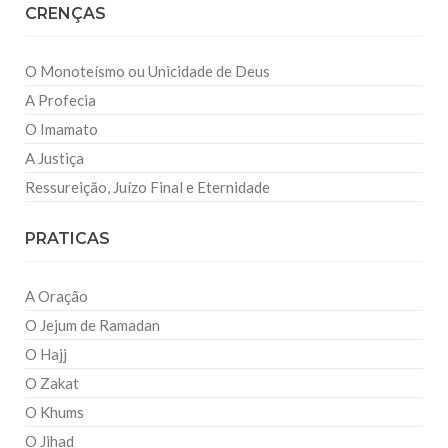
CRENÇAS
O Monoteísmo ou Unicidade de Deus
A Profecia
O Imamato
A Justiça
Ressureição, Juízo Final e Eternidade
PRATICAS
A Oração
O Jejum de Ramadan
O Hajj
O Zakat
O Khums
O Jihad