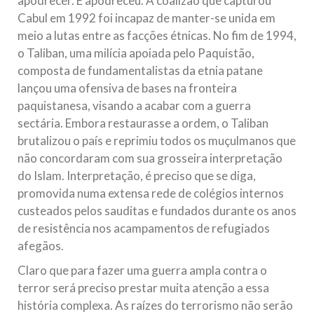
apodrecer. E apodreceu. A coalizão que capturou
Cabul em 1992 foi incapaz de manter-se unida em
meio a lutas entre as facções étnicas. No fim de 1994,
o Taliban, uma milícia apoiada pelo Paquistão,
composta de fundamentalistas da etnia patane
lançou uma ofensiva de bases na fronteira
paquistanesa, visando a acabar com a guerra
sectária. Embora restaurasse a ordem, o Taliban
brutalizou o país e reprimiu todos os muçulmanos que
não concordaram com sua grosseira interpretação
do Islam. Interpretação, é preciso que se diga,
promovida numa extensa rede de colégios internos
custeados pelos sauditas e fundados durante os anos
de resistência nos acampamentos de refugiados
afegãos.
Claro que para fazer uma guerra ampla contra o
terror será preciso prestar muita atenção a essa
história complexa. As raízes do terrorismo não serão