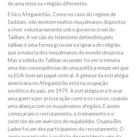
de uma etnia ou religião diferentes.
E há o Afeganistão. Como no caso do regime de
Saddam, não existem muitos muçulmanos dispostos
a viver voluntariamente sob o governo cruel do
Taliban. A versão do Islamismo defendida pelo
taliban é uma forma grosseira e ignara de religião,
que a maioria dos muçulmanos do mundo despreza.
Mas a subida do Taliban ao poder foi em si mesma
uma das conseqüências de uma política míope em que
os EUA tiveram papel central. A gênese da estratégia
americana no Afeganistão está na ocupação
soviética do país, em 1979. A estratégia era travar
uma guerra por procuração contra os russos, usando
uma aliança com os muçulmanos afegãos. E assim
começaram o recrutamento, o treinamento e o
controle de um exército de mujahiddin. Osama Bin
Laden foi um dos participantes do recrutamento. O
apoio organizado à coalizão de resistência veio da