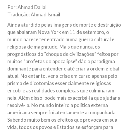
todos os irmãos e irmãs um novo
Por: Ahmad Dallal
Tradução: Ahmad Ismail
10 DE NOVEMBRO DE 2013
Falecimento do Imam Ali Ibn Al-Hussein
Ainda aturdido pelas imagens de morte e destruição
(A.S.)
que abalaram Nova York em 11 de setembro, o
Em nome de Deus, o Clemente, o Misericordioso! Diante da
mundo parece ter entrado numa guerra cultural e
data em que relembramos o martírio do quarto Imam dos
religiosa de magnitude. Mais que nunca, os
muçulmanos, o Imam Ali Ibn Al-Hussein Ibn Ali Ibn Abi Táleb
(A.S.), conhecido por “Zein Al-Ábidin” (Formosura
prognósticos do “choque de civilizações” feitos por
muitos “profetas do apocalipse” dão o paradigma
NOTÍCIAS
dominante para entender e até criar a ordem global
atual. No entanto, ver a crise em curso apenas pelo
3 DE JULHO DE 2014
prisma de dicotomias essencialmente religiosas
Centro Islâmico no Brasil recebe o ex-
encobre as realidades complexas que culminaram
ministro das Relações Exteriores da
nela. Além disso, pode mais exacerbá-la que ajudar a
República Islâmica do Irã
resolvê-la. No mundo inteiro a política externa
Na noite da quinta-feira, 03 de Abril, o Centro Islâmico no
Brasil recebeu em sua sede, em São Paulo, o ex-ministro das
americana sempre foi atentamente acompanhada.
Relações Exteriores da República Islâmica do Irã, Sr. Kamal
Sabendo muito bem os efeitos que provoca em sua
Kharrazi, que encontra-se visitando
vida, todos os povos e Estados se esforçam para