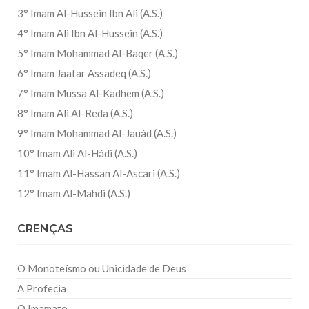
3° Imam Al-Hussein Ibn Ali (A.S.)
4° Imam Ali Ibn Al-Hussein (A.S.)
5° Imam Mohammad Al-Baqer (A.S.)
6° Imam Jaafar Assadeq (A.S.)
7° Imam Mussa Al-Kadhem (A.S.)
8° Imam Ali Al-Reda (A.S.)
9° Imam Mohammad Al-Jauád (A.S.)
10° Imam Ali Al-Hádi (A.S.)
11° Imam Al-Hassan Al-Ascari (A.S.)
12° Imam Al-Mahdi (A.S.)
CRENÇAS
O Monoteísmo ou Unicidade de Deus
A Profecia
O Imamato