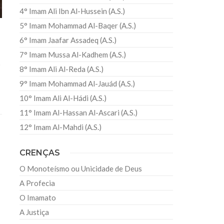
4° Imam Ali Ibn Al-Hussein (A.S.)
5° Imam Mohammad Al-Baqer (A.S.)
6° Imam Jaafar Assadeq (A.S.)
7° Imam Mussa Al-Kadhem (A.S.)
o
8° Imam Ali Al-Reda (A.S.)
9° Imam Mohammad Al-Jauád (A.S.)
10° Imam Ali Al-Hádi (A.S.)
11° Imam Al-Hassan Al-Ascari (A.S.)
12° Imam Al-Mahdi (A.S.)
CRENÇAS
O Monoteísmo ou Unicidade de Deus
A Profecia
O Imamato
A Justiça