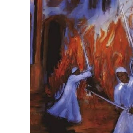
NOTÍCIAS
3 DE JULHO DE 2014
Islam na Copa do Mundo de 2014
Nesta segunda-feira (16/06), o secretário geral d
Nasseredin Khazraji, participou como convidado
transmissão do primeiro jogo da seleção irania