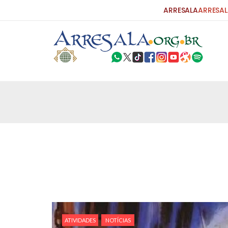
ARRESALA
ARRESAL
3 DE JULHO DE 2014
Centro Islâmico no Brasil recebe o
Relações Exteriores da República I
Na noite da quinta-feira, 03 de Abril, o Centro I
sede, em São Paulo, o ex-ministro das Relações 
do Irã, Sr. Kamal Kharrazi, que encontra-se visit
3 DE JULHO DE 2014
Jogadores iranianos estarão em ca
O Centro Islâmico no Brasil e a Alimentos Halal 
amplo trabalho de assessoria à seleção iraniana 
na Copa do Mundo FIFA 2014, a ser realizada no
ATIVIDADES
NOTÍCIAS