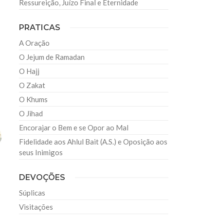
Ressureição, Juízo Final e Eternidade
PRATICAS
A Oração
O Jejum de Ramadan
O Hajj
O Zakat
O Khums
O Jihad
Encorajar o Bem e se Opor ao Mal
Fidelidade aos Ahlul Bait (A.S.) e Oposição aos
seus Inimigos
DEVOÇÕES
Súplicas
Visitações