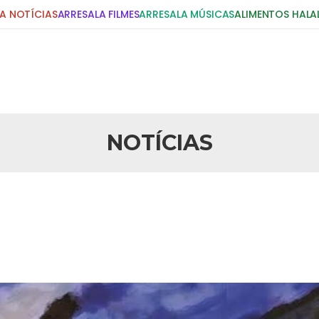
A NOTÍCIAS
ARRESALA FILMES
ARRESALA MÚSICAS
ALIMENTOS HALA
 ex-ministro das
slâmica do Irã
slâmico no Brasil recebeu em sua
Exteriores da República Islâmica
ando
NOTÍCIAS
NOTÍCIAS
sa no Brasil
Brasil estão realizando um
de futebol em sua participação