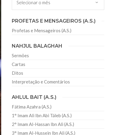
PROFETAS E MENSAGEIROS (A.S.)
Profetas e Mensageiros (A.S.)
NAHJUL BALAGHAH
Sermões
Cartas
rasil
Ditos
m parceria com a Embaixada da República Islâmica
Interpretação e Comentários
 de Turismo no Brasil”, publicado em idioma
tamente com os postos consulares do
AHLUL BAIT (A.S.)
cer pelo Brasil
Fátima Azahra (A.S.)
nianos reunidos no Centro Islâmico no Brasil
1° Imam Ali Ibn Abi Táleb (A.S.)
aís na sua quarta participação na Copa do Mundo.
eleção iraniana o
2° Imam Al-Hassan Ibn Ali (A.S.)
3° Imam Al-Hussein Ibn Ali (A.S.)