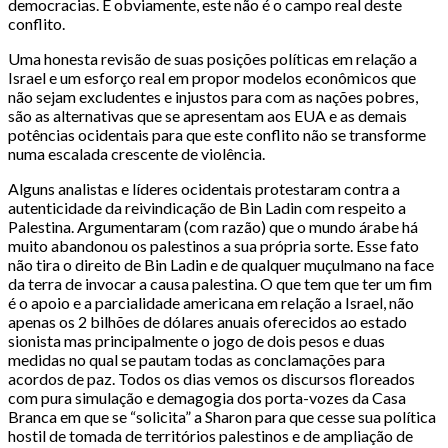
democracias. E obviamente, este não é o campo real deste
conflito.
Uma honesta revisão de suas posições políticas em relação a
Israel e um esforço real em propor modelos econômicos que
não sejam excludentes e injustos para com as nações pobres,
são as alternativas que se apresentam aos EUA e as demais
potências ocidentais para que este conflito não se transforme
numa escalada crescente de violência.
Alguns analistas e líderes ocidentais protestaram contra a
autenticidade da reivindicação de Bin Ladin com respeito a
Palestina. Argumentaram (com razão) que o mundo árabe há
muito abandonou os palestinos a sua própria sorte. Esse fato
não tira o direito de Bin Ladin e de qualquer muçulmano na face
da terra de invocar a causa palestina. O que tem que ter um fim
é o apoio e a parcialidade americana em relação a Israel, não
apenas os 2 bilhões de dólares anuais oferecidos ao estado
sionista mas principalmente o jogo de dois pesos e duas
medidas no qual se pautam todas as conclamações para
acordos de paz. Todos os dias vemos os discursos floreados
com pura simulação e demagogia dos porta-vozes da Casa
Branca em que se “solicita” a Sharon para que cesse sua política
hostil de tomada de territórios palestinos e de ampliação de