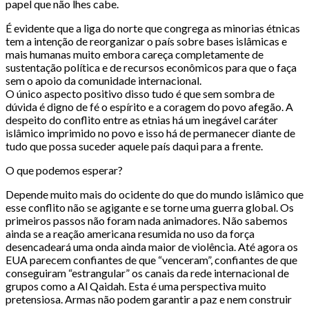
papel que não lhes cabe.
É evidente que a liga do norte que congrega as minorias étnicas
tem a intenção de reorganizar o país sobre bases islâmicas e
mais humanas muito embora careça completamente de
sustentação política e de recursos econômicos para que o faça
sem o apoio da comunidade internacional.
O único aspecto positivo disso tudo é que sem sombra de
dúvida é digno de fé o espírito e a coragem do povo afegão. A
despeito do conflito entre as etnias há um inegável caráter
islâmico imprimido no povo e isso há de permanecer diante de
tudo que possa suceder aquele país daqui para a frente.
O que podemos esperar?
Depende muito mais do ocidente do que do mundo islâmico que
esse conflito não se agigante e se torne uma guerra global. Os
primeiros passos não foram nada animadores. Não sabemos
ainda se a reação americana resumida no uso da força
desencadeará uma onda ainda maior de violência. Até agora os
EUA parecem confiantes de que “venceram”, confiantes de que
conseguiram “estrangular” os canais da rede internacional de
grupos como a Al Qaidah. Esta é uma perspectiva muito
pretensiosa. Armas não podem garantir a paz e nem construir