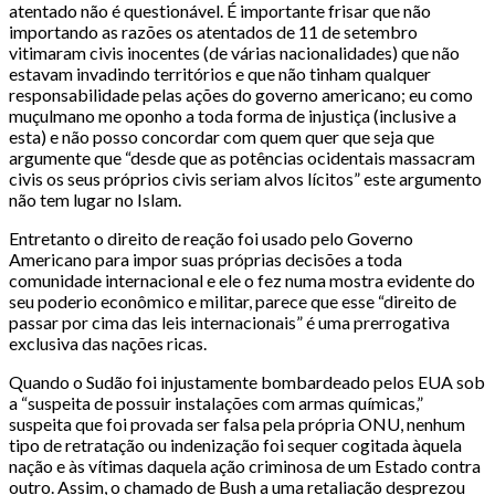
atentado não é questionável. É importante frisar que não
importando as razões os atentados de 11 de setembro
vitimaram civis inocentes (de várias nacionalidades) que não
estavam invadindo territórios e que não tinham qualquer
responsabilidade pelas ações do governo americano; eu como
muçulmano me oponho a toda forma de injustiça (inclusive a
esta) e não posso concordar com quem quer que seja que
argumente que “desde que as potências ocidentais massacram
civis os seus próprios civis seriam alvos lícitos” este argumento
não tem lugar no Islam.
Entretanto o direito de reação foi usado pelo Governo
Americano para impor suas próprias decisões a toda
comunidade internacional e ele o fez numa mostra evidente do
seu poderio econômico e militar, parece que esse “direito de
passar por cima das leis internacionais” é uma prerrogativa
exclusiva das nações ricas.
Quando o Sudão foi injustamente bombardeado pelos EUA sob
a “suspeita de possuir instalações com armas químicas,”
suspeita que foi provada ser falsa pela própria ONU, nenhum
tipo de retratação ou indenização foi sequer cogitada àquela
nação e às vítimas daquela ação criminosa de um Estado contra
outro. Assim, o chamado de Bush a uma retaliação desprezou