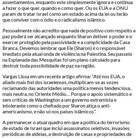
assentamentos, enquanto este simplesmente ignora e continua
a fazer o que quer, quando e como quer. Ou os EUA e a ONU
param de tratar Israel como um estado acima da lei ou terão
que conviver com o ódio e o radicalismo islâmico.
Pessoalmente não acredito que nada de positivo com respeito a
paz poderá ser alcançado enquanto Sharon detiver o poder e o
exercer protegido pela passividade e a cumplicidade da Casa
Branca. Devemos lembrar que Ele (Sharon) é o responsável
imediato pela atual onda de violência na Palestina. Seu passeio
na Esplanada das Mesquitas foi um plano calculado para
destruir toda possibilidade de paz na região.
Vargas Llosa em um recente artigo afirma: “Até nos EUA, o
aliado mais fiel dos israelenses, multiplicam-se as vozes
reclamando das autoridades uma política menos tendenciosa,
mais neutra, no Oriente Médio… Porque o apoio sistemático e
sem críticas de Washington a um governo extremista e
intolerante como o chefiado por Sharon atiça o anti-
americanismo, e não só nos países islâmicos”.
A permanecer o atual quadro em que a política do terrorismo
de estado de Israel que inclui assassinatos seletivos, invasões
periódicas de aldeias, a destruição de casas e propriedades de