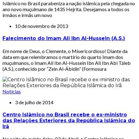
Islâmico no Brasil parabeniza a nação islâmica pela chegada no
ano novo muçulmano de 1435 Hejrita. Desejamos a todos os
irmãos e irmãs um novo
10 de novembro de 2013
Falecimento do Imam Ali Ibn Al-Hussein (A.S.)
Em nome de Deus, o Clemente, o Misericordioso! Diante da
data em que relembramos o martírio do quarto Imam dos
muçulmanos, o Imam Ali Ibn Al-Hussein Ibn Ali Ibn Abi Táleb
(A.S.), conhecido por “Zein Al-Ábidin” (Formosura
Notícias
3 de julho de 2014
Centro Islâmico no Brasil recebe o ex-ministro
das Relações Exteriores da República Islâmica do
Irã
Na noite da quinta-feira, 03 de Abril, o Centro Islâmico no