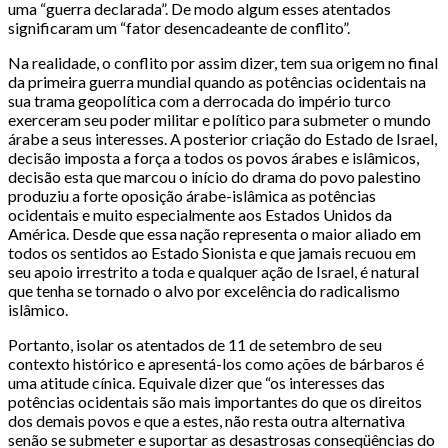
uma “guerra declarada”. De modo algum esses atentados
significaram um “fator desencadeante de conflito”.
Na realidade, o conflito por assim dizer, tem sua origem no final
da primeira guerra mundial quando as potências ocidentais na
sua trama geopolítica com a derrocada do império turco
exerceram seu poder militar e político para submeter o mundo
árabe a seus interesses. A posterior criação do Estado de Israel,
decisão imposta a força a todos os povos árabes e islâmicos,
decisão esta que marcou o início do drama do povo palestino
produziu a forte oposição árabe-islâmica as potências
ocidentais e muito especialmente aos Estados Unidos da
América. Desde que essa nação representa o maior aliado em
todos os sentidos ao Estado Sionista e que jamais recuou em
seu apoio irrestrito a toda e qualquer ação de Israel, é natural
que tenha se tornado o alvo por excelência do radicalismo
islâmico.
Portanto, isolar os atentados de 11 de setembro de seu
contexto histórico e apresentá-los como ações de bárbaros é
uma atitude cínica. Equivale dizer que “os interesses das
potências ocidentais são mais importantes do que os direitos
dos demais povos e que a estes, não resta outra alternativa
senão se submeter e suportar as desastrosas conseqüências do