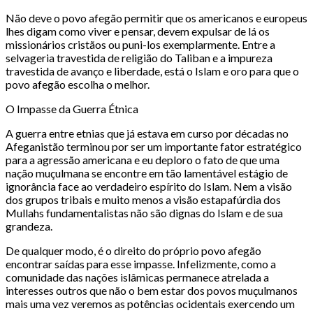
Não deve o povo afegão permitir que os americanos e europeus
lhes digam como viver e pensar, devem expulsar de lá os
missionários cristãos ou puni-los exemplarmente. Entre a
selvageria travestida de religião do Taliban e a impureza
travestida de avanço e liberdade, está o Islam e oro para que o
povo afegão escolha o melhor.
O Impasse da Guerra Étnica
A guerra entre etnias que já estava em curso por décadas no
Afeganistão terminou por ser um importante fator estratégico
para a agressão americana e eu deploro o fato de que uma
nação muçulmana se encontre em tão lamentável estágio de
ignorância face ao verdadeiro espírito do Islam. Nem a visão
dos grupos tribais e muito menos a visão estapafúrdia dos
Mullahs fundamentalistas não são dignas do Islam e de sua
grandeza.
De qualquer modo, é o direito do próprio povo afegão
encontrar saídas para esse impasse. Infelizmente, como a
comunidade das nações islâmicas permanece atrelada a
interesses outros que não o bem estar dos povos muçulmanos
mais uma vez veremos as potências ocidentais exercendo um