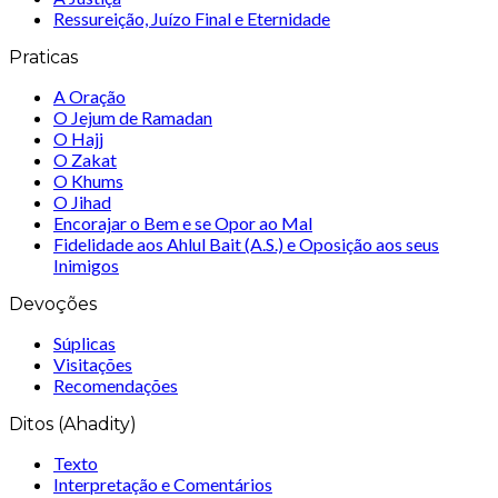
Ressureição, Juízo Final e Eternidade
Praticas
A Oração
O Jejum de Ramadan
O Hajj
O Zakat
O Khums
O Jihad
Encorajar o Bem e se Opor ao Mal
Fidelidade aos Ahlul Bait (A.S.) e Oposição aos seus
Inimigos
Devoções
Súplicas
Visitações
Recomendações
Ditos (Ahadity)
Texto
Interpretação e Comentários