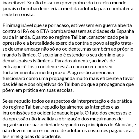
inaceitável. Se não fosse um povo pobre do terceiro mundo
jamais o bombardeio seria a medida adotada para combater a
rede terrorista.
É inimaginável que se por acaso, estivessem em guerra aberta
contra o IRA ou o ETA bombardeassem as cidades da Espanha
ou da Irlanda. Quanto ao regime Taliban, caracterizado pela
opressão e a brutalidade exercida contra o povo afegão trata-
se de uma ameaça não só ao ocidente, mas também ao próprio
mundo islâmico. O seu plano é estender o seu domínio aos
demais países islâmicos. Paradoxalmente, ao invés de
enfraquecê-los, o ocidente está a concorrer com seu
fortalecimento a médio prazo. A agressão americana
funcionará como uma propaganda muito mais eficiente a favor
das idéias e dos objetivos do Taliban do que a propaganda que
põem em prática em suas escolas.
Se eu repudio todos os aspectos da interpretação e da prática
do regime Taliban, repudio igualmente as intenções e as
intromissões do ocidente naquele país. O fato dos excessos e
da opressão não invalida a obrigação dos muçulmanos de
organizarem sua sociedade segundo os princípios do Alcorão, e
não devem incorrer no erro de adotar os costumes pagãos e as
leis irreligiosas do ocidente.