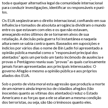
toda e qualquer alternativa legal da comunidade internacional
para conduzir investigações, identificar os responsáveis e puni-
los.
Os EUA seqüestraram o direito internacional, confiando em sua
influência e tomados de absoluta arrogância dividiram o mundo
entre os que estavam com eles e os que não estavam,
ameaçando estes últimos de se tornarem alvos de sua
retaliação. A decisão pela guerra foi instantânea e naquela
altura nem se sabia contra quem. Baseados em suposições e
indícios por vários dias o nome de Bin Ladin foi apresentado a
opinião pública mundial como o “responsável principal dos
atentados” após um período um tanto incômodo de ausência e
provas o Pentágono reuniu suas “provas” as quais curiosamente
jamais foram apresentadas aos principais interessados: O
governo Afegão e mesmo a opinião pública e aos próprios
aliados dos EUA.
Sob o ponto de vista moral esta agressão que produziu a morte
de um número ainda impreciso de cidadãos afegãos (tão
inocentes quanto as vítimas dos atentados) reduz o Estado
Americano e as forças que a ele se aliaram a mesma condição
dos terroristas, ou seja, são tão criminosos quanto eles.