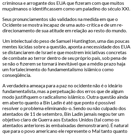
criminosa e arrogante dos EUA que fizeram com que muitos
muçulmanos o identificassem como um paladino do século XXI.
Seus pronunciamentos são validados na medida em que o
Ocidente se mostra incapaz de uma auto-crítica e de um re-
direcionamento de sua atitude em relação ao resto do mundo.
Um intelectual do peso de Samuel Huntington, uma das poucas
mentes lúcidas sobre a questão, aponta a necessidade dos EUA
se distanciarem de Israel e que mostrem iniciativas concretas
de combate ao terror dentro de seu próprio país, sob pena de
se não o fizerem se tornará inevitável que a médio prazo haja
um fortalecimento do fundamentalismo islâmico como
conseqüência.
A verdadeira ameaça para a paz no ocidente não é o ideário
fundamentalista, mas a perpetuação dos erros que de algum
modo justifiquem o radicalismo islâmico. Outra questão ainda
em aberto quanto a Bin Ladin é até que ponto é possível
resolver o problema eliminando-o. Sendo ou não culpado dos
atentados de 11 de setembro, Bin Ladin jamais negou ter um
objetivo claro de Guerra aos Estados Unidos (tal como os
atentados anteriores às embaixadas demonstraram). É natural
que para o povo americano ele represente o Mal tanto quanto