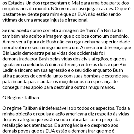
os Estados Unidos representam o Mal para uma boa parte dos
muçulmanos do mundo. Não vem ao caso julgar razões. O que é
bastante evidente para mim é que os EUA não estão sendo
vítimas de uma ameaça injusta e irracional.
Se não aceito como correta a imagem de “herói” a Bin Ladin
também não aceito a imagem que o coloca como um demônio.
A meu ver a figura de Bush não carrega nenhuma superioridade
moral sobre o seu inimigo número um. A mesma indiferença que
Bin Ladin demonstra pelas vidas dos ocidentais foi
demonstrada por Bush pelas vidas dos civis afegãos, o que os
iguala em crueldade. A única diferença entre os dois é que Bin
Ladin é sincero em sua agressão e o seu ódio enquanto Bush
atira pacotes de comida junto com suas bombas e estende sua
pata imunda para saudar os muçulmanos na esperança de
conseguir seu apoio para destruir a outros muçulmanos.
O Regime Taliban
O regime Taliban é indefensável sob todos os aspectos. Toda a
minha objeção e repulsa a ação americana diz respeito às vidas
do povo afegão que estão sendo cobradas como preço da
retaliação aos atentados. É a arrogância e o desprezo aos
demais povos que os EUA estão a demonstrar que me é