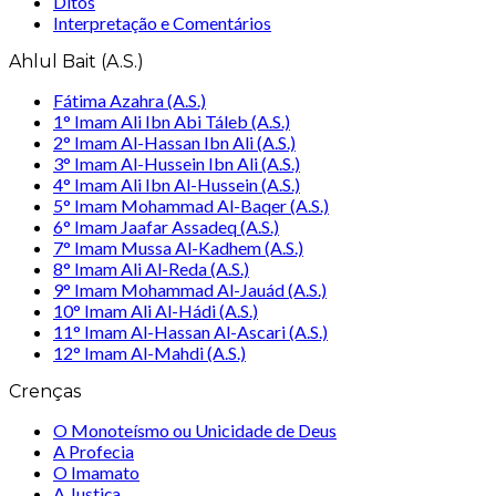
Ditos
Interpretação e Comentários
Ahlul Bait (A.S.)
Fátima Azahra (A.S.)
1° Imam Ali Ibn Abi Táleb (A.S.)
2° Imam Al-Hassan Ibn Ali (A.S.)
3° Imam Al-Hussein Ibn Ali (A.S.)
4° Imam Ali Ibn Al-Hussein (A.S.)
5° Imam Mohammad Al-Baqer (A.S.)
6° Imam Jaafar Assadeq (A.S.)
7° Imam Mussa Al-Kadhem (A.S.)
8° Imam Ali Al-Reda (A.S.)
9° Imam Mohammad Al-Jauád (A.S.)
10° Imam Ali Al-Hádi (A.S.)
11° Imam Al-Hassan Al-Ascari (A.S.)
12° Imam Al-Mahdi (A.S.)
Crenças
O Monoteísmo ou Unicidade de Deus
A Profecia
O Imamato
A Justiça