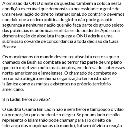
A omissão da ONU diante da questão também a coloca nesta
condição execrável que demonstra a necessidade urgente de
uma reavaliação do direito internacional, do contrário devemos
concluir que a ordem política do globo não pode garantir
segurança a nenhuma nação que não faça parte do grupo seleto
das potências econômicas e militares do ocidente. Após uma
demonstração de absoluta fraqueza a ONU aderiu a uma
submissão covarde de concordância a toda decisão da Casa
Branca.
Os muçulmanos do mundo devem ter absoluta certeza que o
chamado de Bush ao combate ao terror faz parte de um plano
que tem objetivos muito mais amplos, em defesa dos interesses
norte-americanos e israelenses. O chamado de combate ao
terror não atingirá nenhuma organização terrorista não-
islâmica como as muitas existentes no próprio território
americano.
Bin Ladin, herói ou vilão?
O saudita Osama Bin Ladin não é nem herói e tampouco o vilão
na proporção que o ocidente o elegeu. Se por um lado ele não
representa o Islam (não pode chamar para si o direito de
liderança dos muçulmanos do mundo), foi sem dúvida a reação