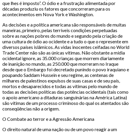
que lhes é imposto”. O ódio e a frustração alimentada por
décadas produziu os fatores que concorreram para os
acontecimentos em Nova York e Washington.
As decisões e a política americana são responsáveis de muitas
maneiras, primeiro, pelas terríveis condições perpetuadas
sobre as nações pobres do mundo e segundo pela criação de
uma cultura de ódio ao ocidente e a tudo o que o represente em
diversos países islâmicos. As vidas inocentes ceifadas no World
Trade Center não são as únicas vítimas. Não obstante a mídia
ocidental ignore, as 35.000 crianças que morrem diariamente
de inanição no mundo, as 250.000 que morreram no Iraque
desde que o Embargo foi decretado punindo o povo iraquiano e
poupando Saddam Hussein e seu regime, as centenas de
milhares de palestinos expulsos de suas casas e de seu país,
mortos e desaparecidos e todas as vítimas pelo mundo de
todas as decisões políticas das potências ocidentais (tais como
o apoio americano a ditaduras sanguinárias na América Latina)
são vítimas de um processo criminoso do qual os atentados são
conseqüências não a origem.
O Combate ao terror e a Agressão Americana
O direito natural de uma nação ou de um povo reagir a um