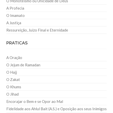
O Monoteísmo ou Unicidade de Deus
A Profecia
O Imamato
A Justiça
Ressureição, Juízo Final e Eternidade
PRATICAS
A Oração
O Jejum de Ramadan
O Hajj
O Zakat
O Khums
O Jihad
Encorajar o Bem e se Opor ao Mal
Fidelidade aos Ahlul Bait (A.S.) e Oposição aos seus Inimigos