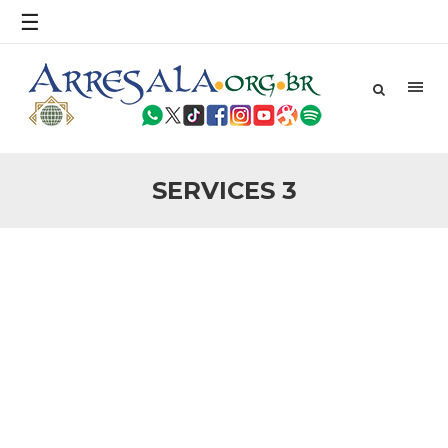
povo, sr. Presidente, sobre o terrorismo. Se os mitos acerca
☰
do terrorismo não
25 DE SETEMBRO DE 2010
Necessárias Considerações Sobre o
Conflito
Por: Ahmed Ismail Introdução O presente artigo resume as
principais considerações do autor sobre os atentados de 11
de setembro e a subseqüente agressão americana ao
Afeganistão. As Raízes do Conflito Os atentados a Nova
SERVICES 3
25 DE SETEMBRO DE 2010
As Sementes da Miséria e do Terror
Por: Ahmad Dallal Tradução: Ahmad Ismail Ainda aturdido
pelas imagens de morte e destruição que abalaram Nova
York em 11 de setembro, o mundo parece ter entrado numa
guerra cultural e religiosa de magnitude. Mais
5 DE NOVEMBRO DE 2013
Ano Novo Islâmico e Início de Muharam
Em nome de Deus, O Clemente, O Misericordioso! O Centro
Islâmico no Brasil parabeniza a nação islâmica pela chegada
no ano novo muçulmano de 1435 Hejrita. Desejamos a
todos os irmãos e irmãs um novo