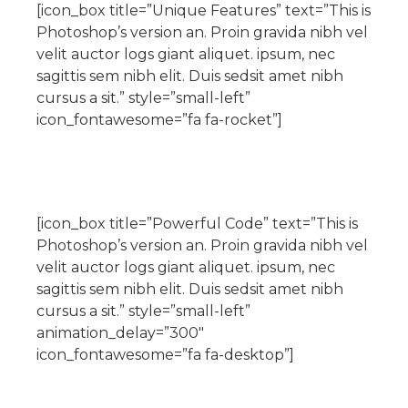
[icon_box title=”Unique Features” text=”This is
10 DE NOVEMBRO DE 2013
Photoshop’s version an. Proin gravida nibh vel
Falecimento do Imam Ali Ibn Al-Hussein
(A.S.)
velit auctor logs giant aliquet. ipsum, nec
Em nome de Deus, o Clemente, o Misericordioso! Diante da
sagittis sem nibh elit. Duis sedsit amet nibh
data em que relembramos o martírio do quarto Imam dos
muçulmanos, o Imam Ali Ibn Al-Hussein Ibn Ali Ibn Abi Táleb
cursus a sit.” style=”small-left”
(A.S.), conhecido por “Zein Al-Ábidin” (Formosura
icon_fontawesome=”fa fa-rocket”]
NOTÍCIAS
3 DE JULHO DE 2014
Centro Islâmico no Brasil recebe o ex-
ministro das Relações Exteriores da
[icon_box title=”Powerful Code” text=”This is
República Islâmica do Irã
Photoshop’s version an. Proin gravida nibh vel
Na noite da quinta-feira, 03 de Abril, o Centro Islâmico no
velit auctor logs giant aliquet. ipsum, nec
Brasil recebeu em sua sede, em São Paulo, o ex-ministro das
Relações Exteriores da República Islâmica do Irã, Sr. Kamal
sagittis sem nibh elit. Duis sedsit amet nibh
Kharrazi, que encontra-se visitando
cursus a sit.” style=”small-left”
animation_delay=”300″
icon_fontawesome=”fa fa-desktop”]