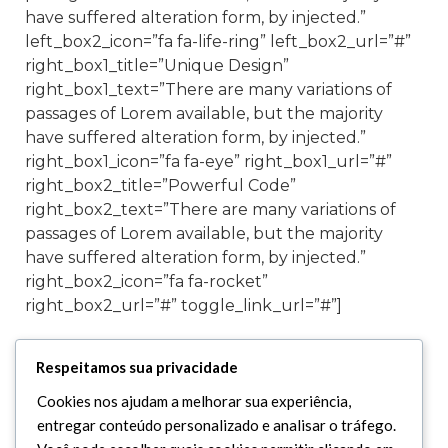
have suffered alteration form, by injected.”
left_box2_icon=”fa fa-life-ring” left_box2_url=”#”
right_box1_title=”Unique Design”
right_box1_text=”There are many variations of
passages of Lorem available, but the majority
have suffered alteration form, by injected.”
right_box1_icon=”fa fa-eye” right_box1_url=”#”
right_box2_title=”Powerful Code”
right_box2_text=”There are many variations of
passages of Lorem available, but the majority
have suffered alteration form, by injected.”
right_box2_icon=”fa fa-rocket”
right_box2_url=”#” toggle_link_url=”#”]
[special_heading title=”From The Blog”
Respeitamos sua privacidade
subtitle=”Contrary to popular belief, Lorem
Cookies nos ajudam a melhorar sua experiência,
Ipsum is not simply random text.” animated=”yes”
entregar conteúdo personalizado e analisar o tráfego.
separator=”no” heading_margin_bottom=”12″]