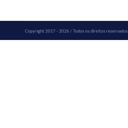
10 DE NOVEMBRO DE 2013
Falecimento do Imam Ali Ibn Al-Hu
Em nome de Deus, o Clemente, o Misericordioso!
relembramos o martírio do quarto Imam dos muçu
Hussein Ibn Ali Ibn Abi Táleb (A.S.), conhecido p
Copyright 2017 - 2026 / Todos os direitos reservados