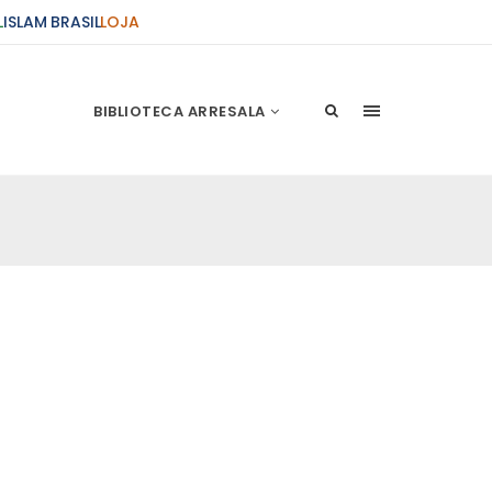
L
ISLAM BRASIL
LOJA
BIBLIOTECA ARRESALA
ções Sobre o Conflito
 presente artigo resume as principais
s atentados de 11 de setembro e a subseqüente
stão. As Raízes do Conflito Os atentados a Nova
nício de Muharam
 Misericordioso! O Centro Islâmico no Brasil
ela chegada no ano novo muçulmano de 1435
irmãos e irmãs um novo