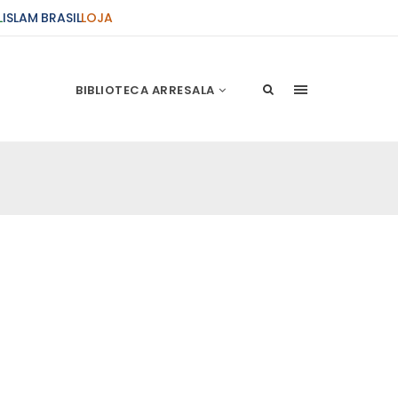
L
ISLAM BRASIL
LOJA
BIBLIOTECA ARRESALA
ções Sobre o Conflito
 presente artigo resume as principais
s atentados de 11 de setembro e a subseqüente
stão. As Raízes do Conflito Os atentados a Nova
nício de Muharam
 Misericordioso! O Centro Islâmico no Brasil
ela chegada no ano novo muçulmano de 1435
irmãos e irmãs um novo