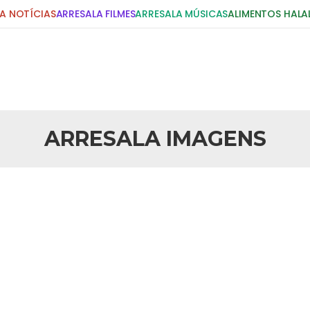
A NOTÍCIAS
ARRESALA FILMES
ARRESALA MÚSICAS
ALIMENTOS HALA
DIGITE E PRESSIONE ENTER!
POSTS RECENTES
ARRESALA IMAGENS
25 DE SETEMBRO DE 2010
idente Bush
Necessárias Considera
iada por Robert Bowan, Bispo
Por: Ahmed Ismail Introdução O
te) Senhor presidente: Conte a
considerações do autor sobre o
smo. Se os mitos acerca do
agressão americana ao Afegani
5 DE NOVEMBRO DE 2013
or
Ano Novo Islâmico e I
 aturdido pelas imagens de
Em nome de Deus, O Clemente, O
11 de setembro, o mundo parece
parabeniza a nação islâmica p
magnitude. Mais
Hejrita. Desejamos a todos os 