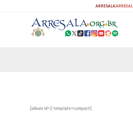
ARRESALA
ARRESAL
25 DE SETEMBRO DE 2010
Carta do Bispo da Flórida ao Pres
Por: Robert Bowan Tradução: Ahmed Ismail (Env
da Igreja Católica, tenente-coronel ex-combaten
verdade ao povo, sr. Presidente, sobre o terrori
terrorismo não
25 DE SETEMBRO DE 2010
As Sementes da Miséria e do Terr
[album id=2 template=compact]
Por: Ahmad Dallal Tradução: Ahmad Ismail Ainda
morte e destruição que abalaram Nova York em 
ter entrado numa guerra cultural e religiosa de 