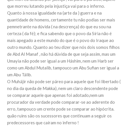
10 DE NOVEMBRO DE 2013
que morreu lutando pela injustiça vai para o inferno.
Falecimento do Imam Ali Ibn Al-Hussein
Quanto à nossa igualdade na (arte da ) guerra e na
(A.S.)
quantidade de homens, certamente tu não podias ser mais
Em nome de Deus, o Clemente, o Misericordioso! Diante da
data em que relembramos o martírio do quarto Imam dos
pemnetrante na dúvida ( na descrença) do que eu sou na
muçulmanos, o Imam Ali Ibn Al-Hussein Ibn Ali Ibn Abi Táleb
certeza ( da fé); e fica sabendo que o povo da Síria não é
(A.S.), conhecido por “Zein Al-Ábidin” (Formosura
mais apegado a este mundo do que é o povo do Iraque ao
outro mundo. Quanto ao teu dizer que nós dois somos filhos
NOTÍCIAS
de Abd Al Manaf , não há dúvida de que seja assim, mas um
3 DE JULHO DE 2014
Umayia não pode ser igual a um Háshim, nem um Harb ser
Centro Islâmico no Brasil recebe o ex-
como um Abdul Mutalib, tampouco um Abu Sufian ser igual a
ministro das Relações Exteriores da
República Islâmica do Irã
um Abu Tálib.
Na noite da quinta-feira, 03 de Abril, o Centro Islâmico no
O Muhájir não pode ser páreo para aquele que foi libertado (
Brasil recebeu em sua sede, em São Paulo, o ex-ministro das
no dia da queda de Makka), nem um claro descendente pode
Relações Exteriores da República Islâmica do Irã, Sr. Kamal
Kharrazi, que encontra-se visitando
se comparar aquele que apenas foi adotado,nem um
procurador da verdade pode comparar-se ao aderente do
erro, tampouco um crente pode se comparar ao hipócrita.
quão ruins são os sucessores que continuam a seguir os
predecessores que caíram no inferno !