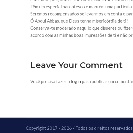
10 DE NOVEMBRO DE 2013
Têm um especial parentesco e mantém uma particula
Falecimento do Imam Ali Ibn Al-Hu
Seremos recompensados se levarmos em conta o pare
Em nome de Deus, o Clemente, o Misericordioso!
relembramos o martírio do quarto Imam dos muçu
Ó Abdul Abbas, que Deus tenha misericórdia de ti !
Hussein Ibn Ali Ibn Abi Táleb (A.S.), conhecido p
Conserva-te moderado naquilo que disseres ou fizere
acordo com as minhas boas impressões de ti e não pro
Leave Your Comment
Você precisa fazer o
login
para publicar um comentár
Copyright 2017 - 2026 / Todos os direitos reservados