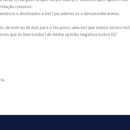
NOTÍCIAS
 relação conosco.
ssein (A.S.)
3 DE JULHO DE 2014
ntesco e destinados a (ser) pecadores se o desconsiderarmos.
 Diante da data em que
Centro Islâmico no Bra
lmanos, o Imam Ali Ibn Al-
Relações Exteriores da
or “Zein Al-Ábidin” (Formosura
s, de bom ou de mal, para o teu povo, uma vez que somos sócios nisto
Na noite da quinta-feira, 03 de 
sede, em São Paulo, o ex-minist
ves que és (merecedor) de minha opinião negativa (sobre ti).”
do Irã, Sr. Kamal Kharrazi, que 
io.
.