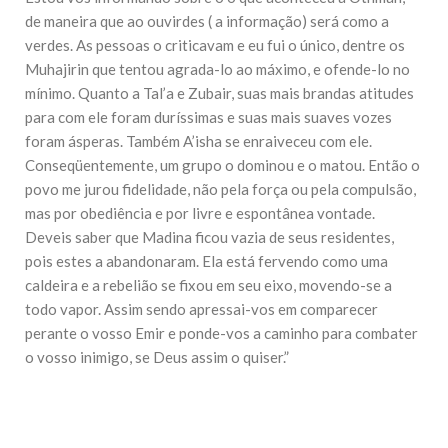
10 DE NOVEMBRO DE 2013
de maneira que ao ouvirdes ( a informação) será como a
Falecimento do Imam Ali Ibn Al-Hussein
verdes. As pessoas o criticavam e eu fui o único, dentre os
(A.S.)
Muhajirin que tentou agrada-lo ao máximo, e ofende-lo no
Em nome de Deus, o Clemente, o Misericordioso! Diante da
data em que relembramos o martírio do quarto Imam dos
mínimo. Quanto a Tal’a e Zubair, suas mais brandas atitudes
muçulmanos, o Imam Ali Ibn Al-Hussein Ibn Ali Ibn Abi Táleb
para com ele foram duríssimas e suas mais suaves vozes
(A.S.), conhecido por “Zein Al-Ábidin” (Formosura
foram ásperas. Também A’isha se enraiveceu com ele.
Conseqüentemente, um grupo o dominou e o matou. Então o
NOTÍCIAS
povo me jurou fidelidade, não pela força ou pela compulsão,
3 DE JULHO DE 2014
mas por obediência e por livre e espontânea vontade.
Centro Islâmico no Brasil recebe o ex-
Deveis saber que Madina ficou vazia de seus residentes,
ministro das Relações Exteriores da
República Islâmica do Irã
pois estes a abandonaram. Ela está fervendo como uma
Na noite da quinta-feira, 03 de Abril, o Centro Islâmico no
caldeira e a rebelião se fixou em seu eixo, movendo-se a
Brasil recebeu em sua sede, em São Paulo, o ex-ministro das
todo vapor. Assim sendo apressai-vos em comparecer
Relações Exteriores da República Islâmica do Irã, Sr. Kamal
Kharrazi, que encontra-se visitando
perante o vosso Emir e ponde-vos a caminho para combater
o vosso inimigo, se Deus assim o quiser.”