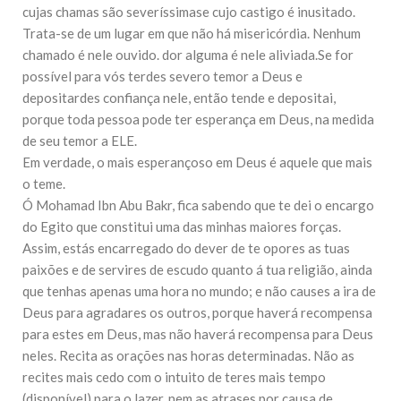
cujas chamas são severíssimase cujo castigo é inusitado.
Trata-se de um lugar em que não há misericórdia. Nenhum
chamado é nele ouvido. dor alguma é nele aliviada.Se for
possível para vós terdes severo temor a Deus e
depositardes confiança nele, então tende e depositai,
porque toda pessoa pode ter esperança em Deus, na medida
de seu temor a ELE.
Em verdade, o mais esperançoso em Deus é aquele que mais
o teme.
Ó Mohamad Ibn Abu Bakr, fica sabendo que te dei o encargo
do Egito que constitui uma das minhas maiores forças.
Assim, estás encarregado do dever de te opores as tuas
paixões e de servires de escudo quanto á tua religião, ainda
que tenhas apenas uma hora no mundo; e não causes a ira de
Deus para agradares os outros, porque haverá recompensa
para estes em Deus, mas não haverá recompensa para Deus
neles. Recita as orações nas horas determinadas. Não as
recites mais cedo com o intuito de teres mais tempo
(disponível) para o lazer, nem as atrases por causa de