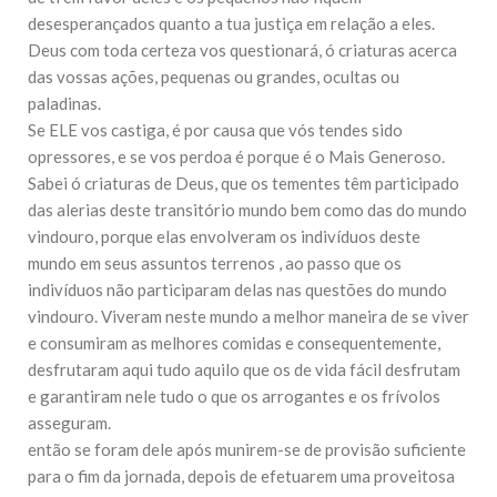
10 DE NOVEMBRO DE 2013
desesperançados quanto a tua justiça em relação a eles.
Falecimento do Imam Ali Ibn Al-Hussein
Deus com toda certeza vos questionará, ó criaturas acerca
(A.S.)
das vossas ações, pequenas ou grandes, ocultas ou
Em nome de Deus, o Clemente, o Misericordioso! Diante da
data em que relembramos o martírio do quarto Imam dos
paladinas.
muçulmanos, o Imam Ali Ibn Al-Hussein Ibn Ali Ibn Abi Táleb
Se ELE vos castiga, é por causa que vós tendes sido
(A.S.), conhecido por “Zein Al-Ábidin” (Formosura
opressores, e se vos perdoa é porque é o Mais Generoso.
Sabei ó criaturas de Deus, que os tementes têm participado
NOTÍCIAS
das alerias deste transitório mundo bem como das do mundo
3 DE JULHO DE 2014
vindouro, porque elas envolveram os indivíduos deste
Centro Islâmico no Brasil recebe o ex-
mundo em seus assuntos terrenos , ao passo que os
ministro das Relações Exteriores da
República Islâmica do Irã
indivíduos não participaram delas nas questões do mundo
Na noite da quinta-feira, 03 de Abril, o Centro Islâmico no
vindouro. Viveram neste mundo a melhor maneira de se viver
Brasil recebeu em sua sede, em São Paulo, o ex-ministro das
e consumiram as melhores comidas e consequentemente,
Relações Exteriores da República Islâmica do Irã, Sr. Kamal
Kharrazi, que encontra-se visitando
desfrutaram aqui tudo aquilo que os de vida fácil desfrutam
e garantiram nele tudo o que os arrogantes e os frívolos
asseguram.
então se foram dele após munirem-se de provisão suficiente
para o fim da jornada, depois de efetuarem uma proveitosa