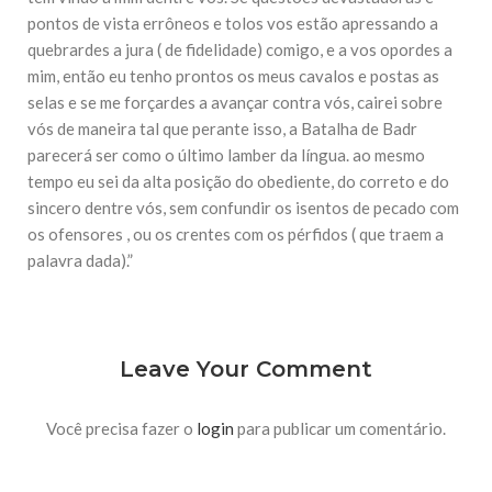
10 DE NOVEMBRO DE 2013
pontos de vista errôneos e tolos vos estão apressando a
Falecimento do Imam Ali Ibn Al-Hussein
quebrardes a jura ( de fidelidade) comigo, e a vos opordes a
(A.S.)
mim, então eu tenho prontos os meus cavalos e postas as
Em nome de Deus, o Clemente, o Misericordioso! Diante da
data em que relembramos o martírio do quarto Imam dos
selas e se me forçardes a avançar contra vós, cairei sobre
muçulmanos, o Imam Ali Ibn Al-Hussein Ibn Ali Ibn Abi Táleb
vós de maneira tal que perante isso, a Batalha de Badr
(A.S.), conhecido por “Zein Al-Ábidin” (Formosura
parecerá ser como o último lamber da língua. ao mesmo
tempo eu sei da alta posição do obediente, do correto e do
NOTÍCIAS
sincero dentre vós, sem confundir os isentos de pecado com
3 DE JULHO DE 2014
os ofensores , ou os crentes com os pérfidos ( que traem a
Centro Islâmico no Brasil recebe o ex-
palavra dada).”
ministro das Relações Exteriores da
República Islâmica do Irã
Na noite da quinta-feira, 03 de Abril, o Centro Islâmico no
Brasil recebeu em sua sede, em São Paulo, o ex-ministro das
Relações Exteriores da República Islâmica do Irã, Sr. Kamal
Kharrazi, que encontra-se visitando
Leave Your Comment
Você precisa fazer o
login
para publicar um comentário.